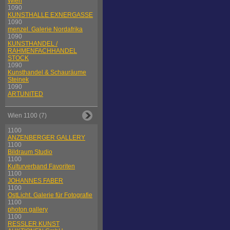
Wien
1090
KUNSTHALLE EXNERGASSE
1090
menzel. Galerie Nordafrika
1090
KUNSTHANDEL /
RAHMENFACHHANDEL
STOCK
1090
Kunsthandel & Schauräume
Steinek
1090
ARTUNITED
Wien 1100 (7)
1100
ANZENBERGER GALLERY
1100
Bildraum Studio
1100
Kulturverband Favoriten
1100
JOHANNES FABER
1100
OstLicht. Galerie für Fotografie
1100
photon gallery
1100
RESSLER KUNST