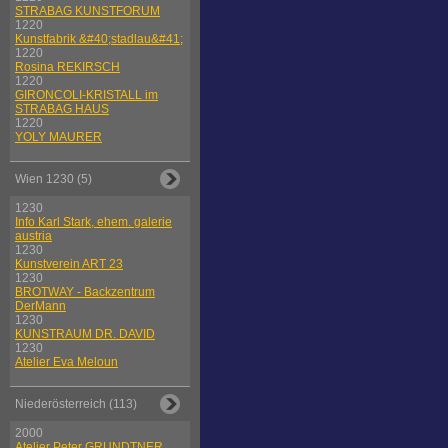
STRABAG KUNSTFORUM
1220
Kunstfabrik &#40;stadlau&#41;
1220
Rosina REKIRSCH
1220
GIRONCOLI-KRISTALL im
STRABAG HAUS
1220
YOLY MAURER
Wien 1230 (5)
1230
Info Karl Stark, ehem. galerie
austria
1230
Kunstverein ART 23
1230
BROTWAY - Backzentrum
DerMann
1230
KUNSTRAUM DR. DAVID
1230
Atelier Eva Meloun
Niederösterreich (113)
2000
Atelier Peter GRUNDTNER