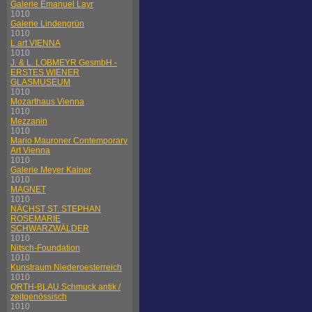
Galerie Emanuel Layr
1010
Galerie Lindengrün
1010
L.art VIENNA
1010
J. & L. LOBMEYR GesmbH -
ERSTES WIENER
GLASMUSEUM
1010
Mozarthaus Vienna
1010
Mezzanin
1010
Mario Mauroner Contemporary
Art Vienna
1010
Galerie Meyer Kainer
1010
MAGNET
1010
NÄCHST ST. STEPHAN
ROSEMARIE
SCHWARZWÄLDER
1010
Nitsch-Foundation
1010
Kunstraum Niederoesterreich
1010
ORTH-BLAU Schmuck antik /
zeitgenössisch
1010