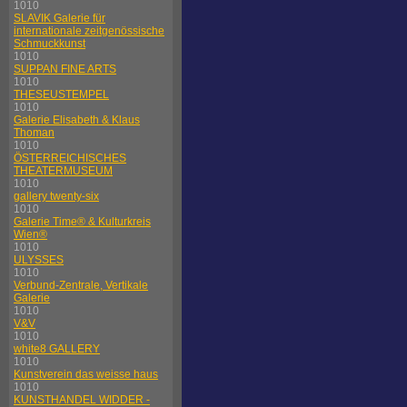
1010
SLAVIK Galerie für
internationale zeitgenössische
Schmuckkunst
1010
SUPPAN FINE ARTS
1010
THESEUSTEMPEL
1010
Galerie Elisabeth & Klaus
Thoman
1010
ÖSTERREICHISCHES
THEATERMUSEUM
1010
gallery twenty-six
1010
Galerie Time® & Kulturkreis
Wien®
1010
ULYSSES
1010
Verbund-Zentrale, Vertikale
Galerie
1010
V&V
1010
white8 GALLERY
1010
Kunstverein das weisse haus
1010
KUNSTHANDEL WIDDER -