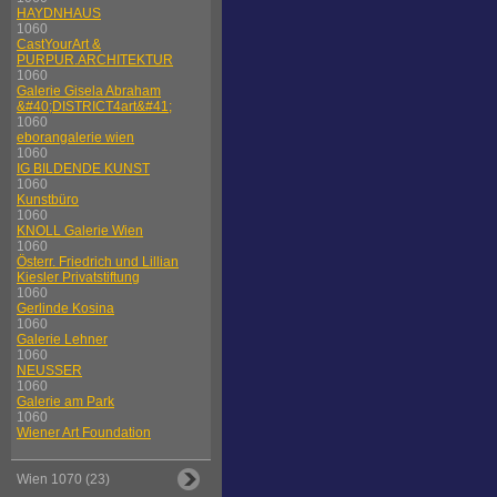
HAYDNHAUS
1060
CastYourArt &
PURPUR.ARCHITEKTUR
1060
Galerie Gisela Abraham
&#40;DISTRICT4art&#41;
1060
eborangalerie wien
1060
IG BILDENDE KUNST
1060
Kunstbüro
1060
KNOLL Galerie Wien
1060
Österr. Friedrich und Lillian
Kiesler Privatstiftung
1060
Gerlinde Kosina
1060
Galerie Lehner
1060
NEUSSER
1060
Galerie am Park
1060
Wiener Art Foundation
Wien 1070 (23)