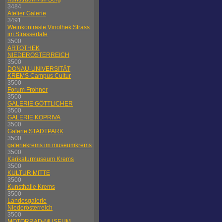
3484
Atelier Galerie
3491
Weinkontraste Vinothek Strass
im Strassertale
3500
ARTOTHEK
NIEDERÖSTERREICH
3500
DONAU-UNIVERSITÄT
KREMS Campus Cultur
3500
Forum Frohner
3500
GALERIE GÖTTLICHER
3500
GALERIE KOPRIVA
3500
Galerie STADTPARK
3500
galeriekrems im museumkrems
3500
Karikaturmuseum Krems
3500
KULTUR MITTE
3500
Kunsthalle Krems
3500
Landesgalerie
Niederösterreich
3500
MOTORRAD-MUSEUM