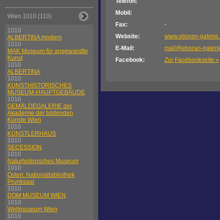
Telefon:
Mobil:
Wien 1010 (110)
Fax:
-
1010
Website:
www.eboran-galerie.
ALBERTINA modern
1010
E-Mail:
mail@eboran-galerie
MAK Museum für angewandte
Kunst
Facebook:
Zur Facebookseite »
1010
ALBERTINA
1010
KUNSTHISTORISCHES
MUSEUM-HAUPTGEBÄUDE
1010
GEMÄLDEGALERIE der
Akademie der bildenden
Künste Wien
1010
KÜNSTLERHAUS
1010
SECESSION
1010
Naturhistorisches Museum
1010
Österr. Nationalbibliothek
Prunksaal
1010
DOM MUSEUM WIEN
1010
Weltmuseum Wien
1010