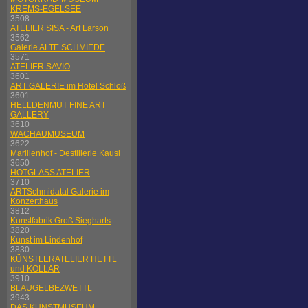
KREMS-EGELSEE
3508
ATELIER SISA - Art Larson
3562
Galerie ALTE SCHMIEDE
3571
ATELIER SAVIO
3601
ART GALERIE im Hotel Schloß
3601
HELLDENMUT FINE ART
GALLERY
3610
WACHAUMUSEUM
3622
Marillenhof - Destillerie Kausl
3650
HOTGLASS ATELIER
3710
ARTSchmidatal Galerie im
Konzerthaus
3812
Kunstfabrik Groß Siegharts
3820
Kunst im Lindenhof
3830
KÜNSTLERATELIER HETTL
und KOLLAR
3910
BLAUGELBEZWETTL
3943
DAS KUNSTMUSEUM