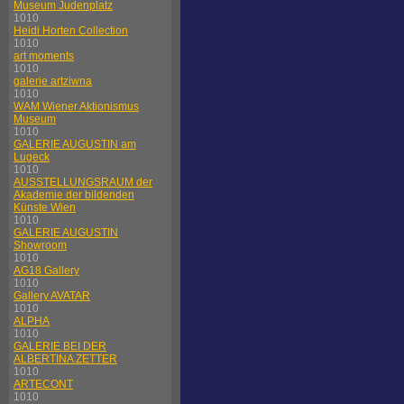
Museum Judenplatz
1010
Heidi Horten Collection
1010
art moments
1010
galerie artziwna
1010
WAM Wiener Aktionismus
Museum
1010
GALERIE AUGUSTIN am
Lugeck
1010
AUSSTELLUNGSRAUM der
Akademie der bildenden
Künste Wien
1010
GALERIE AUGUSTIN
Showroom
1010
AG18 Gallery
1010
Gallery AVATAR
1010
ALPHA
1010
GALERIE BEI DER
ALBERTINA ZETTER
1010
ARTECONT
1010