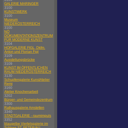
GALERIE MARINGER
3100
KUNST/WERK
3100
Museum
NIEDERÖSTERREICH
3100
NÖ
DOKUMENTATIONSZENTRUM
FÜR MODERNE KUNST
3104
HOFGALERIE FIGL, Dkfm.
Anton und Florian Figl
3109
Ausstellungsbrücke
3109
KUNST IM ÖFFENTLICHEN
RAUM NIEDERÖSTERREICH
3130
Schupfengalerie KunstAtelier
Remi
3160
Atelier Knochenarbeit
3202
Bürger- und Gemeindezentrum
3300
Rathausgalerie Amstetten
3340
STADTGALERIE - raumimpuls
3352
blaugelbe Viertelsgalerie im
Schloss ST. PETER/AU