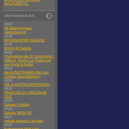
WALDVIERTEL
Oberösterreich (63)
4020
AK-Bildungshaus
Jägermayrhof
4020
BRUNNHOFER GALERIE
4020
BURN-IN Galerie
4020
Clubgalerie der Dr. Ernst Koref-
Stiftung, Verein zur Förderung
von Kunst & Kultur
4020
die KUNSTSAMMLUNG des
Landes Oberösterreich
4020
DIE KUNSTSCHAFFENDEN
4020
FRANCISCO CAROLINUM
LINZ
4020
Galerie Fröhlich
4020
Galerie SEIDLER
4020
galerie wuensch aircube
4020