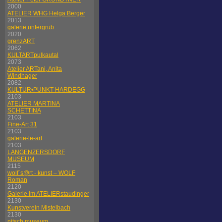
2000
ATELIER WHG Helga Berger
2013
galerie untergrub
2020
grenzART
2062
KULTARTpulkautal
2073
Atelier ARTani, Anita
Windhager
2082
KULTUR•PUNKT HARDEGG
2103
ATELIER MARTINA
SCHETTINA
2103
Fine-Art 31
2103
galerie-le-art
2103
LANGENZERSDORF
MUSEUM
2115
wolf´s@rt - kunst – WOLF
Roman
2120
Galerie im ATELIERstaudinger
2130
Kunstverein Mistelbach
2130
nitsch museum