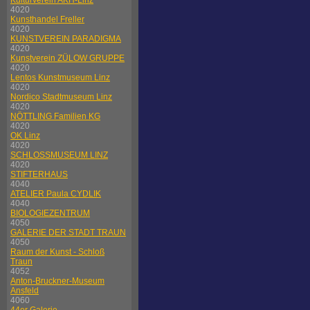
Kulturverein AKH-Linz
4020
Kunsthandel Freller
4020
KUNSTVEREIN PARADIGMA
4020
Kunstverein ZÜLOW GRUPPE
4020
Lentos Kunstmuseum Linz
4020
Nordico Stadtmuseum Linz
4020
NÖTTLING Familien KG
4020
OK Linz
4020
SCHLOSSMUSEUM LINZ
4020
STIFTERHAUS
4040
ATELIER Paula CYDLIK
4040
BIOLOGIEZENTRUM
4050
GALERIE DER STADT TRAUN
4050
Raum der Kunst - Schloß
Traun
4052
Anton-Bruckner-Museum
Ansfeld
4060