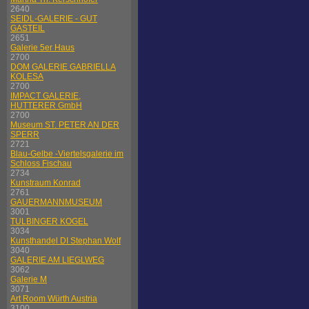
2640
SEIDL-GALERIE - GUT
GASTEIL
2651
Galerie 5er Haus
2700
DOM GALERIE GABRIELLA
KOLESA
2700
IMPACT GALERIE,
HUTTERER GmbH
2700
Museum ST. PETER AN DER
SPERR
2721
Blau-Gelbe -Viertelsgalerie im
Schloss Fischau
2734
Kunstraum Konrad
2761
GAUERMANNMUSEUM
3001
TULBINGER KOGEL
3034
Kunsthandel DI Stephan Wolf
3040
GALERIE AM LIEGLWEG
3062
Galerie M
3071
Art Room Würth Austria
3100