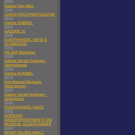
1010
Galerie Frey Wien
1010
LUKAS FEICHTNER GALERIE
1010
Galerie GABRIEL
1010
GALERIE 10
1010
KUNSTHANDEL GIESE &
SCHWEIGER
1010
HILGER Ballgasse
1010
Galerie Gerald Hartinger -
Spiegelgasse
1010
Galerie HUMMEL
1010
Kunsthandel Michaela
Hitzenberger
1010
Galerie Gerald Hartinger -
Seilergasse
1010
KUNSTHANDEL HIEKE
1010
HOFBURG
KAISERAPPARTMENTS SISI
MUSEUM, SILBERKAMMER
1010
ERNST HILGER Wien 1