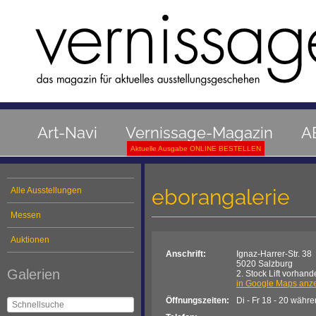
Art-Navi
Vernissage-Magazin
A
Aktuelle Ausgabe ONLINE BESTELLEN
eborangalerie
Alle Ausstellungen
Messen
Auktionen
Anschrift:
Ignaz-Harrer-Str. 38
5020 Salzburg
Galerien
2. Stock Lift vorhan
in Google Maps anz
Öffnungszeiten:
Di - Fr 18 - 20 währ