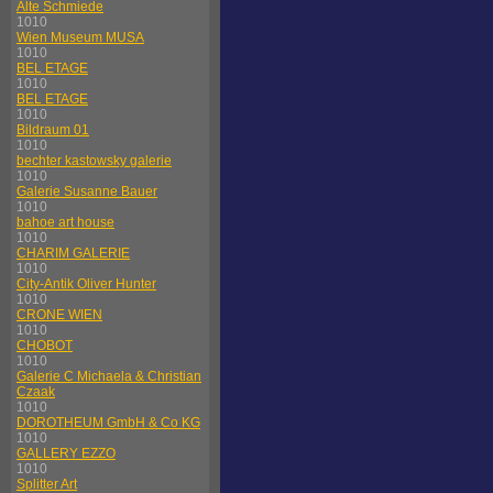
Alte Schmiede
1010
Wien Museum MUSA
1010
BEL ETAGE
1010
BEL ETAGE
1010
Bildraum 01
1010
bechter kastowsky galerie
1010
Galerie Susanne Bauer
1010
bahoe art house
1010
CHARIM GALERIE
1010
City-Antik Oliver Hunter
1010
CRONE WIEN
1010
CHOBOT
1010
Galerie C Michaela & Christian
Czaak
1010
DOROTHEUM GmbH & Co KG
1010
GALLERY EZZO
1010
Splitter Art