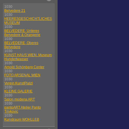
1030
Belvedere 21
1030
HEERESGESCHICHTLICHES
MUSEUM
1030
BELVEDERE, Unteres
Belvedere & Orangerie
1030
BELVEDERE, Oberes
Belvedere
1030
KUNST HAUS WIEN. Museum
Hundertwasser
1030
Arnold Schönberg Center
1030
FOTO ARSENAL WIEN
1030
Verein KunstPlatzl
1030
KLEINE GALERIE
1030
Salon modena ART
1030
pantoART Atelier Panto
Trivkovic
1030
Kunstraum WOHLLEB