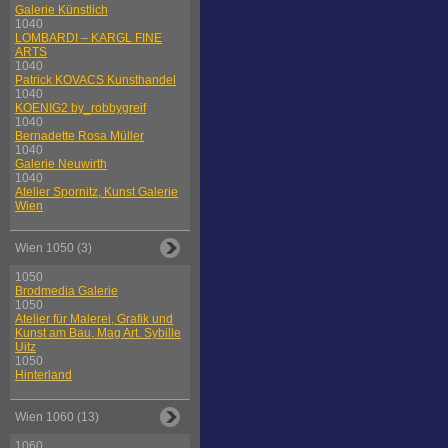
Galerie Künstlich
1040
LOMBARDI – KARGL FINE
ARTS
1040
Patrick KOVACS Kunsthandel
1040
KOENIG2 by_robbygreif
1040
Bernadette Rosa Müller
1040
Galerie Neuwirth
1040
Atelier Spornitz, Kunst Galerie
Wien
Wien 1050 (3)
1050
Brodmedia Galerie
1050
Atelier für Malerei, Grafik und
Kunst am Bau, Mag Art. Sybille
Uitz
1050
Hinterland
Wien 1060 (13)
1060