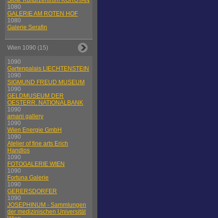
Slow. Kulturzentrum KOROTAN
1080
GALERIE AM ROTEN HOF
1080
Galerie Serafin
Wien 1090 (15)
1090
Gartenpalais LIECHTENSTEIN
1090
SIGMUND FREUD MUSEUM
1090
GELDMUSEUM DER
OESTERR. NATIONALBANK
1090
amani gallery
1090
Wien Energie GmbH
1090
Atelier of fine arts Erich
Handlos
1090
FOTOGALERIE WIEN
1090
Fortuna Galerie
1090
GERERSDORFER
1090
JOSEPHINUM - Sammlungen
der medizinischen Universität