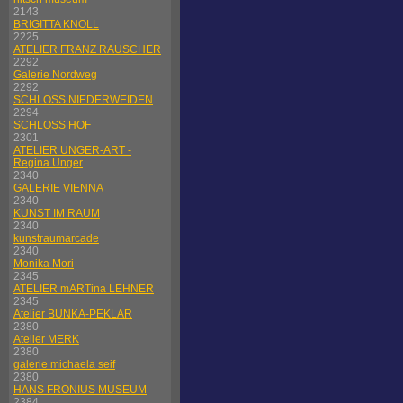
2143
BRIGITTA KNOLL
2225
ATELIER FRANZ RAUSCHER
2292
Galerie Nordweg
2292
SCHLOSS NIEDERWEIDEN
2294
SCHLOSS HOF
2301
ATELIER UNGER-ART -
Regina Unger
2340
GALERIE VIENNA
2340
KUNST IM RAUM
2340
kunstraumarcade
2340
Monika Mori
2345
ATELIER mARTina LEHNER
2345
Atelier BUNKA-PEKLAR
2380
Atelier MERK
2380
galerie michaela seif
2380
HANS FRONIUS MUSEUM
2384