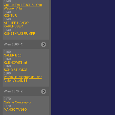
1140
Galerie Ernst FUCHS - Otto
Wagner Villa
1140
KONTUR
1140
ATELIER HANNO
KARLHUBER
1140
KUNSTHAUS RUMPF
Wien 1160 (4)
1160
GALERIE 16
1160
KLEINOWITZ-art
1160
SOHO STUDIOS
1160
Verein ::kunst.projekte:: der
[galerie]studio38
Wien 1170 (2)
1170
Galerie Contemplor
1170
MANGO TANGO