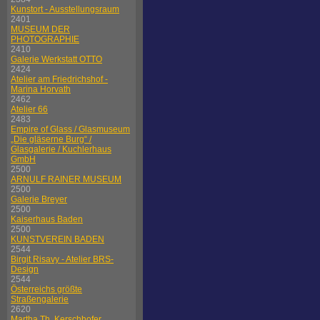
Kunstort - Ausstellungsraum
2401
MUSEUM DER
PHOTOGRAPHIE
2410
Galerie Werkstatt OTTO
2424
Atelier am Friedrichshof -
Marina Horvath
2462
Atelier 66
2483
Empire of Glass / Glasmuseum
„Die gläserne Burg“ /
Glasgalerie / Kuchlerhaus
GmbH
2500
ARNULF RAINER MUSEUM
2500
Galerie Breyer
2500
Kaiserhaus Baden
2500
KUNSTVEREIN BADEN
2544
Birgit Risavy - Atelier BRS-
Design
2544
Österreichs größte
Straßengalerie
2620
Martha Th. Kerschhofer