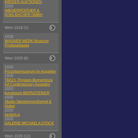
WIDDER AUKTIONEN
1010
WIENERROITHER &
KOHLBACHER GMBH
Wien 1018 (1)
1018
WAGNER:WERK Museum
Postsparkasse
Wien 1020 (6)
1020
Porzellanmuseum im Augarten
1020
TBA21-Thyssen-Bornemisza
Art Contemporary Augarten
1020
kunstraum BERNSTEINER
1020
Studio Steinbrener/Dempf &
Huber
1020
section.a
1020
GALERIE MICHAELA STOCK
Wien 1030 (12)