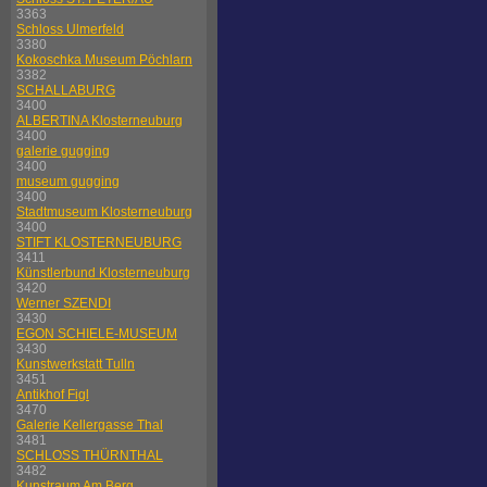
3363
Schloss Ulmerfeld
3380
Kokoschka Museum Pöchlarn
3382
SCHALLABURG
3400
ALBERTINA Klosterneuburg
3400
galerie gugging
3400
museum gugging
3400
Stadtmuseum Klosterneuburg
3400
STIFT KLOSTERNEUBURG
3411
Künstlerbund Klosterneuburg
3420
Werner SZENDI
3430
EGON SCHIELE-MUSEUM
3430
Kunstwerkstatt Tulln
3451
Antikhof Figl
3470
Galerie Kellergasse Thal
3481
SCHLOSS THÜRNTHAL
3482
Kunstraum Am Berg