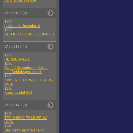
AUKTIONEN GmbH
Wien 1120 (2)
1120
ip.forum im ipcenter.at
1120
ATELIER ELISABETH OLIVIER
Wien 1130 (4)
1130
HERMESVILLA
1130
Schloß Schönbrunn Kultur-
und Betriebsges.m.b.H.
1130
KAISERLICHE WAGENBURG
WIEN
1130
Kunsthandel Keil
Wien 1140 (6)
1140
TECHNISCHES MUSEUM
WIEN
1140
Bezirksmuseum Penzing