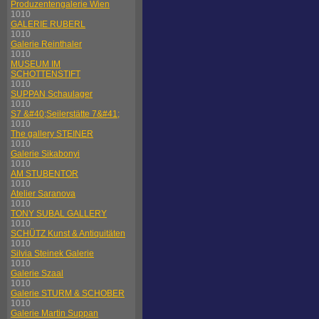
Produzentengalerie Wien
1010
GALERIE RUBERL
1010
Galerie Reinthaler
1010
MUSEUM IM
SCHOTTENSTIFT
1010
SUPPAN Schaulager
1010
S7 &#40;Seilerstätte 7&#41;
1010
The gallery STEINER
1010
Galerie Sikabonyi
1010
AM STUBENTOR
1010
Atelier Saranova
1010
TONY SUBAL GALLERY
1010
SCHÜTZ Kunst & Antiquitäten
1010
Silvia Steinek Galerie
1010
Galerie Szaal
1010
Galerie STURM & SCHOBER
1010
Galerie Martin Suppan