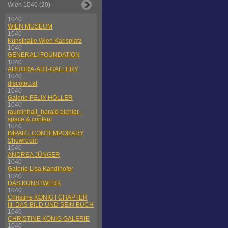
Wien 1040 (20)
1040
WIEN MUSEUM
1040
Kunsthalle Wien Karlsplatz
1040
GENERALI FOUNDATION
1040
AURORA-ART-GALLERY
1040
discotec.at
1040
Galerie FELIX HÖLLER
1040
rauminhalt_harald bichler -
space & content
1040
IMPART CONTEMPORARY
Showroom
1040
ANDREA JÜNGER
1040
Galerie Lisa Kandlhofer
1040
DAS KUNSTWERK
1040
Christine KÖNIG | CHAPTER
III: DAS BILD UND SEIN BUCH
1040
CHRISTINE KÖNIG GALERIE
1040