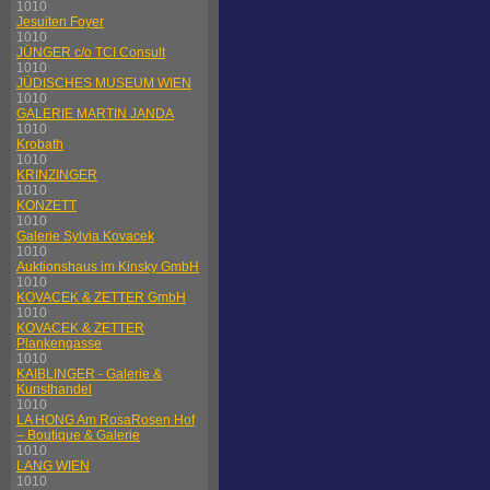
1010
Jesuiten Foyer
1010
JÜNGER c/o TCI Consult
1010
JÜDISCHES MUSEUM WIEN
1010
GALERIE MARTIN JANDA
1010
Krobath
1010
KRINZINGER
1010
KONZETT
1010
Galerie Sylvia Kovacek
1010
Auktionshaus im Kinsky GmbH
1010
KOVACEK & ZETTER GmbH
1010
KOVACEK & ZETTER
Plankengasse
1010
KAIBLINGER - Galerie &
Kunsthandel
1010
LA HONG Am RosaRosen Hof
– Boutique & Galerie
1010
LANG WIEN
1010