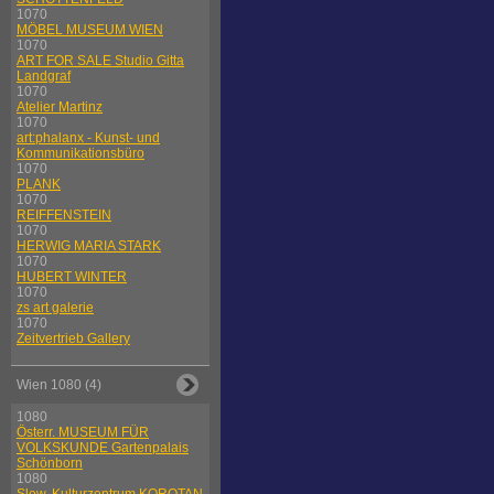
1070
MÖBEL MUSEUM WIEN
1070
ART FOR SALE Studio Gitta
Landgraf
1070
Atelier Martinz
1070
art:phalanx - Kunst- und
Kommunikationsbüro
1070
PLANK
1070
REIFFENSTEIN
1070
HERWIG MARIA STARK
1070
HUBERT WINTER
1070
zs art galerie
1070
Zeitvertrieb Gallery
Wien 1080 (4)
1080
Österr. MUSEUM FÜR
VOLKSKUNDE Gartenpalais
Schönborn
1080