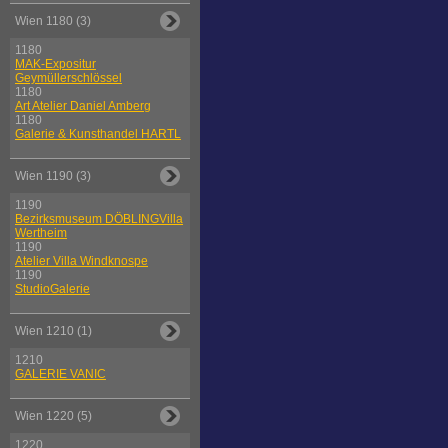
Wien 1180 (3)
1180
MAK-Expositur
Geymüllerschlössel
1180
Art Atelier Daniel Amberg
1180
Galerie & Kunsthandel HARTL
Wien 1190 (3)
1190
Bezirksmuseum DÖBLINGVilla
Wertheim
1190
Atelier Villa Windknospe
1190
StudioGalerie
Wien 1210 (1)
1210
GALERIE VANIC
Wien 1220 (5)
1220