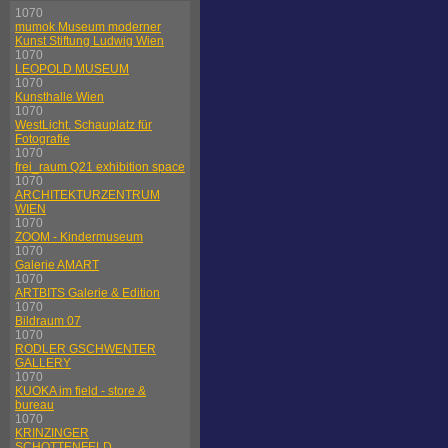
1070
mumok Museum moderner
Kunst Stiftung Ludwig Wien
1070
LEOPOLD MUSEUM
1070
Kunsthalle Wien
1070
WestLicht. Schauplatz für
Fotografie
1070
frei_raum Q21 exhibition space
1070
ARCHITEKTURZENTRUM
WIEN
1070
ZOOM - Kindermuseum
1070
Galerie AMART
1070
ARTBITS Galerie & Edition
1070
Bildraum 07
1070
RODLER GSCHWENTER
GALLERY
1070
KUOKA im field - store &
bureau
1070
KRINZINGER
SCHOTTENFELD