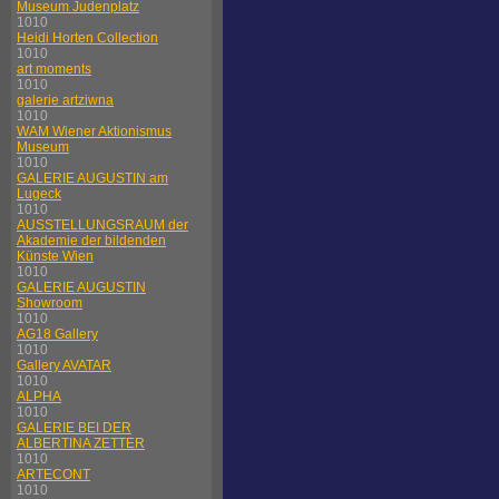
Museum Judenplatz
1010
Heidi Horten Collection
1010
art moments
1010
galerie artziwna
1010
WAM Wiener Aktionismus
Museum
1010
GALERIE AUGUSTIN am
Lugeck
1010
AUSSTELLUNGSRAUM der
Akademie der bildenden
Künste Wien
1010
GALERIE AUGUSTIN
Showroom
1010
AG18 Gallery
1010
Gallery AVATAR
1010
ALPHA
1010
GALERIE BEI DER
ALBERTINA ZETTER
1010
ARTECONT
1010