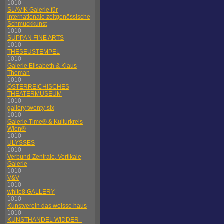
1010
SLAVIK Galerie für
internationale zeitgenössische
Schmuckkunst
1010
SUPPAN FINE ARTS
1010
THESEUSTEMPEL
1010
Galerie Elisabeth & Klaus
Thoman
1010
ÖSTERREICHISCHES
THEATERMUSEUM
1010
gallery twenty-six
1010
Galerie Time® & Kulturkreis
Wien®
1010
ULYSSES
1010
Verbund-Zentrale, Vertikale
Galerie
1010
V&V
1010
white8 GALLERY
1010
Kunstverein das weisse haus
1010
KUNSTHANDEL WIDDER -