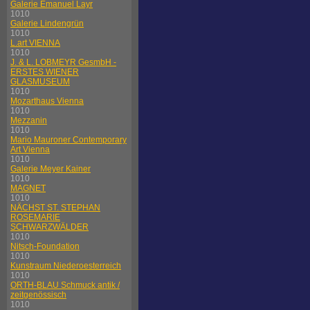
Galerie Emanuel Layr
1010
Galerie Lindengrün
1010
L.art VIENNA
1010
J. & L. LOBMEYR GesmbH -
ERSTES WIENER
GLASMUSEUM
1010
Mozarthaus Vienna
1010
Mezzanin
1010
Mario Mauroner Contemporary
Art Vienna
1010
Galerie Meyer Kainer
1010
MAGNET
1010
NÄCHST ST. STEPHAN
ROSEMARIE
SCHWARZWÄLDER
1010
Nitsch-Foundation
1010
Kunstraum Niederoesterreich
1010
ORTH-BLAU Schmuck antik /
zeitgenössisch
1010