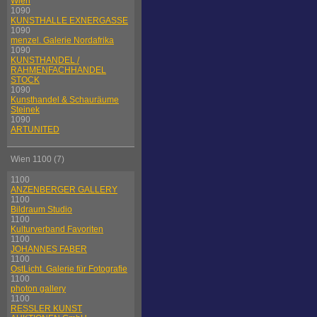
Wien
1090
KUNSTHALLE EXNERGASSE
1090
menzel. Galerie Nordafrika
1090
KUNSTHANDEL /
RAHMENFACHHANDEL
STOCK
1090
Kunsthandel & Schauräume
Steinek
1090
ARTUNITED
Wien 1100 (7)
1100
ANZENBERGER GALLERY
1100
Bildraum Studio
1100
Kulturverband Favoriten
1100
JOHANNES FABER
1100
OstLicht. Galerie für Fotografie
1100
photon gallery
1100
RESSLER KUNST