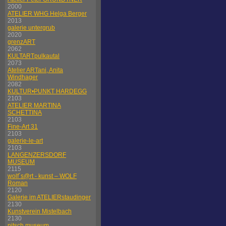
2000
ATELIER WHG Helga Berger
2013
galerie untergrub
2020
grenzART
2062
KULTARTpulkautal
2073
Atelier ARTani, Anita
Windhager
2082
KULTUR•PUNKT HARDEGG
2103
ATELIER MARTINA
SCHETTINA
2103
Fine-Art 31
2103
galerie-le-art
2103
LANGENZERSDORF
MUSEUM
2115
wolf´s@rt - kunst – WOLF
Roman
2120
Galerie im ATELIERstaudinger
2130
Kunstverein Mistelbach
2130
nitsch museum