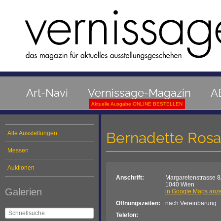
Art-Navi
Vernissage-Magazin
A
Aktuelle Ausgabe ONLINE BESTELLEN
Bernadette Rosa
Alle Ausstellungen
Messen
Auktionen
Anschrift:
Margaretenstrasse 8
1040 Wien
Galerien
in Google Maps anz
Öffnungszeiten:
nach Vereinbarung
Telefon: