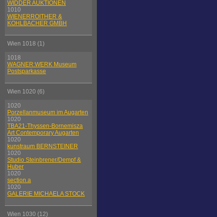
WIDDER AUKTIONEN
1010
WIENERROITHER &
KOHLBACHER GMBH
Wien 1018 (1)
1018
WAGNER:WERK Museum
Postsparkasse
Wien 1020 (6)
1020
Porzellanmuseum im Augarten
1020
TBA21-Thyssen-Bornemisza
Art Contemporary Augarten
1020
kunstraum BERNSTEINER
1020
Studio Steinbrener/Dempf &
Huber
1020
section.a
1020
GALERIE MICHAELA STOCK
Wien 1030 (12)