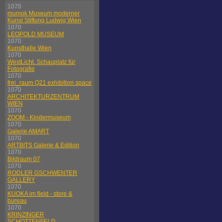
1070
mumok Museum moderner
Kunst Stiftung Ludwig Wien
1070
LEOPOLD MUSEUM
1070
Kunsthalle Wien
1070
WestLicht. Schauplatz für
Fotografie
1070
frei_raum Q21 exhibition space
1070
ARCHITEKTURZENTRUM
WIEN
1070
ZOOM - Kindermuseum
1070
Galerie AMART
1070
ARTBITS Galerie & Edition
1070
Bildraum 07
1070
RODLER GSCHWENTER
GALLERY
1070
KUOKA im field - store &
bureau
1070
KRINZINGER
SCHOTTENFELD