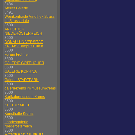
3484
Atelier Galerie
3491
Weinkontraste Vinothek Strass
im Strassertale
3500
ARTOTHEK
NIEDERÖSTERREICH
3500
DONAU-UNIVERSITÄT
KREMS Campus Cultur
3500
Forum Frohner
3500
GALERIE GÖTTLICHER
3500
GALERIE KOPRIVA
3500
Galerie STADTPARK
3500
galeriekrems im museumkrems
3500
Karikaturmuseum Krems
3500
KULTUR MITTE
3500
Kunsthalle Krems
3500
Landesgalerie
Niederösterreich
3500
MOTORRAD-MUSEUM