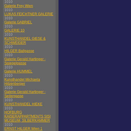
1010
Galerie Frey Wien
1010
LUKAS FEICHTNER GALERIE
1010
Galerie GABRIEL
1010
GALERIE 10
1010
KUNSTHANDEL GIESE &
SCHWEIGER
1010
HILGER Ballgasse
1010
Galerie Gerald Hartinger -
Spiegelgasse
1010
Galerie HUMMEL
1010
Kunsthandel Michaela
Hitzenberger
1010
Galerie Gerald Hartinger -
Seilergasse
1010
KUNSTHANDEL HIEKE
1010
HOFBURG
KAISERAPPARTMENTS SISI
MUSEUM, SILBERKAMMER
1010
ERNST HILGER Wien 1