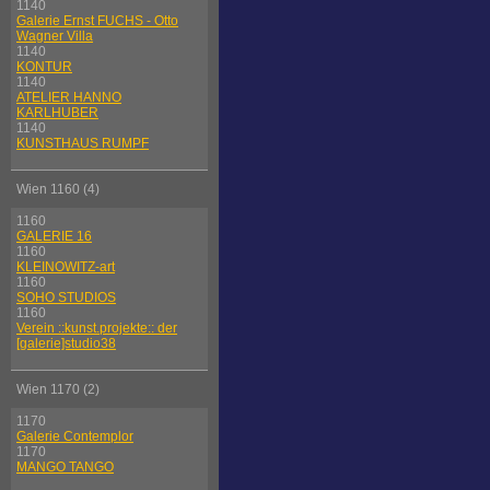
1140
Galerie Ernst FUCHS - Otto
Wagner Villa
1140
KONTUR
1140
ATELIER HANNO
KARLHUBER
1140
KUNSTHAUS RUMPF
Wien 1160 (4)
1160
GALERIE 16
1160
KLEINOWITZ-art
1160
SOHO STUDIOS
1160
Verein ::kunst.projekte:: der
[galerie]studio38
Wien 1170 (2)
1170
Galerie Contemplor
1170
MANGO TANGO