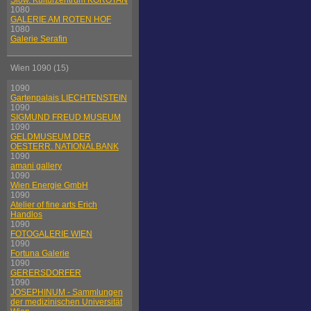
Slow. Kulturzentrum KOROTAN
1080
GALERIE AM ROTEN HOF
1080
Galerie Serafin
Wien 1090 (15)
1090
Gartenpalais LIECHTENSTEIN
1090
SIGMUND FREUD MUSEUM
1090
GELDMUSEUM DER
OESTERR. NATIONALBANK
1090
amani gallery
1090
Wien Energie GmbH
1090
Atelier of fine arts Erich
Handlos
1090
FOTOGALERIE WIEN
1090
Fortuna Galerie
1090
GERERSDORFER
1090
JOSEPHINUM - Sammlungen
der medizinischen Universität