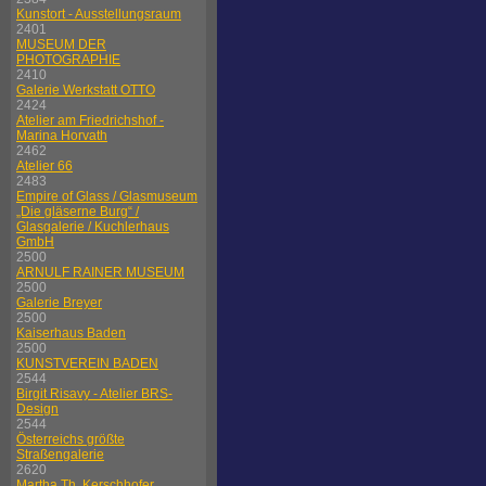
Kunstort - Ausstellungsraum
2401
MUSEUM DER
PHOTOGRAPHIE
2410
Galerie Werkstatt OTTO
2424
Atelier am Friedrichshof -
Marina Horvath
2462
Atelier 66
2483
Empire of Glass / Glasmuseum
„Die gläserne Burg“ /
Glasgalerie / Kuchlerhaus
GmbH
2500
ARNULF RAINER MUSEUM
2500
Galerie Breyer
2500
Kaiserhaus Baden
2500
KUNSTVEREIN BADEN
2544
Birgit Risavy - Atelier BRS-
Design
2544
Österreichs größte
Straßengalerie
2620
Martha Th. Kerschhofer