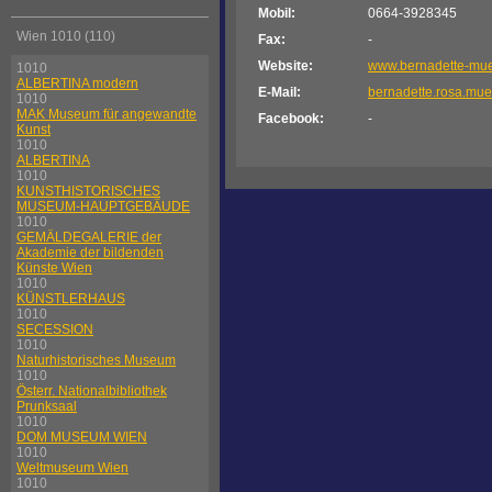
Mobil:
0664-3928345
Wien 1010 (110)
Fax:
-
Website:
www.bernadette-muel
1010
ALBERTINA modern
E-Mail:
bernadette.rosa.mu
1010
MAK Museum für angewandte
Facebook:
-
Kunst
1010
ALBERTINA
1010
KUNSTHISTORISCHES
MUSEUM-HAUPTGEBÄUDE
1010
GEMÄLDEGALERIE der
Akademie der bildenden
Künste Wien
1010
KÜNSTLERHAUS
1010
SECESSION
1010
Naturhistorisches Museum
1010
Österr. Nationalbibliothek
Prunksaal
1010
DOM MUSEUM WIEN
1010
Weltmuseum Wien
1010