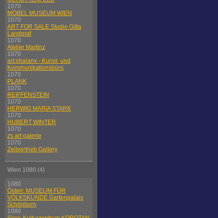
1070
MÖBEL MUSEUM WIEN
1070
ART FOR SALE Studio Gitta
Landgraf
1070
Atelier Martinz
1070
art:phalanx - Kunst- und
Kommunikationsbüro
1070
PLANK
1070
REIFFENSTEIN
1070
HERWIG MARIA STARK
1070
HUBERT WINTER
1070
zs art galerie
1070
Zeitvertrieb Gallery
Wien 1080 (4)
1080
Österr. MUSEUM FÜR
VOLKSKUNDE Gartenpalais
Schönborn
1080