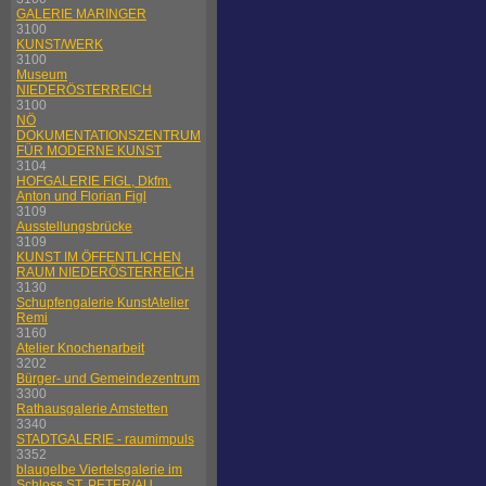
GALERIE MARINGER
3100
KUNST/WERK
3100
Museum
NIEDERÖSTERREICH
3100
NÖ
DOKUMENTATIONSZENTRUM
FÜR MODERNE KUNST
3104
HOFGALERIE FIGL, Dkfm.
Anton und Florian Figl
3109
Ausstellungsbrücke
3109
KUNST IM ÖFFENTLICHEN
RAUM NIEDERÖSTERREICH
3130
Schupfengalerie KunstAtelier
Remi
3160
Atelier Knochenarbeit
3202
Bürger- und Gemeindezentrum
3300
Rathausgalerie Amstetten
3340
STADTGALERIE - raumimpuls
3352
blaugelbe Viertelsgalerie im
Schloss ST. PETER/AU