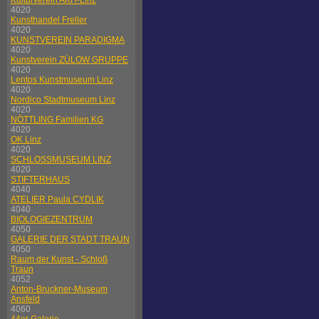
Kulturverein AKH-Linz
4020
Kunsthandel Freller
4020
KUNSTVEREIN PARADIGMA
4020
Kunstverein ZÜLOW GRUPPE
4020
Lentos Kunstmuseum Linz
4020
Nordico Stadtmuseum Linz
4020
NÖTTLING Familien KG
4020
OK Linz
4020
SCHLOSSMUSEUM LINZ
4020
STIFTERHAUS
4040
ATELIER Paula CYDLIK
4040
BIOLOGIEZENTRUM
4050
GALERIE DER STADT TRAUN
4050
Raum der Kunst - Schloß
Traun
4052
Anton-Bruckner-Museum
Ansfeld
4060