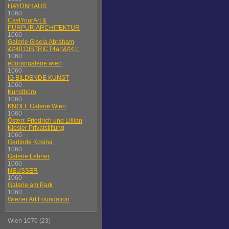
HAYDNHAUS
1060
CastYourArt &
PURPUR.ARCHITEKTUR
1060
Galerie Gisela Abraham
&#40;DISTRICT4art&#41;
1060
eborangalerie wien
1060
IG BILDENDE KUNST
1060
Kunstbüro
1060
KNOLL Galerie Wien
1060
Österr. Friedrich und Lillian
Kiesler Privatstiftung
1060
Gerlinde Kosina
1060
Galerie Lehner
1060
NEUSSER
1060
Galerie am Park
1060
Wiener Art Foundation
Wien 1070 (23)