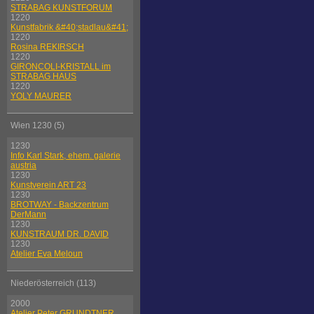
STRABAG KUNSTFORUM
1220
Kunstfabrik &#40;stadlau&#41;
1220
Rosina REKIRSCH
1220
GIRONCOLI-KRISTALL im
STRABAG HAUS
1220
YOLY MAURER
Wien 1230 (5)
1230
Info Karl Stark, ehem. galerie
austria
1230
Kunstverein ART 23
1230
BROTWAY - Backzentrum
DerMann
1230
KUNSTRAUM DR. DAVID
1230
Atelier Eva Meloun
Niederösterreich (113)
2000
Atelier Peter GRUNDTNER