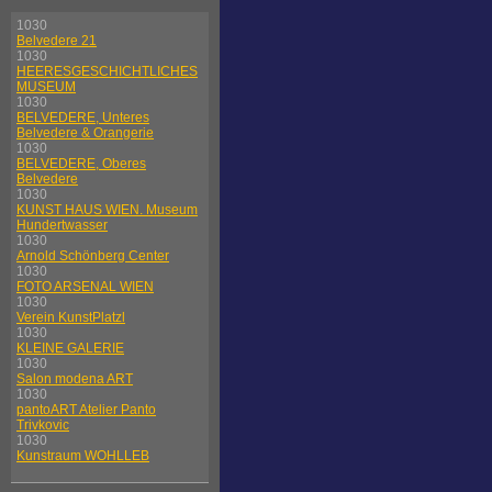
1030
Belvedere 21
1030
HEERESGESCHICHTLICHES
MUSEUM
1030
BELVEDERE, Unteres
Belvedere & Orangerie
1030
BELVEDERE, Oberes
Belvedere
1030
KUNST HAUS WIEN. Museum
Hundertwasser
1030
Arnold Schönberg Center
1030
FOTO ARSENAL WIEN
1030
Verein KunstPlatzl
1030
KLEINE GALERIE
1030
Salon modena ART
1030
pantoART Atelier Panto
Trivkovic
1030
Kunstraum WOHLLEB