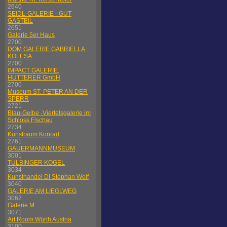
2640
SEIDL-GALERIE - GUT
GASTEIL
2651
Galerie 5er Haus
2700
DOM GALERIE GABRIELLA
KOLESA
2700
IMPACT GALERIE,
HUTTERER GmbH
2700
Museum ST. PETER AN DER
SPERR
2721
Blau-Gelbe -Viertelsgalerie im
Schloss Fischau
2734
Kunstraum Konrad
2761
GAUERMANNMUSEUM
3001
TULBINGER KOGEL
3034
Kunsthandel DI Stephan Wolf
3040
GALERIE AM LIEGLWEG
3062
Galerie M
3071
Art Room Würth Austria
3100