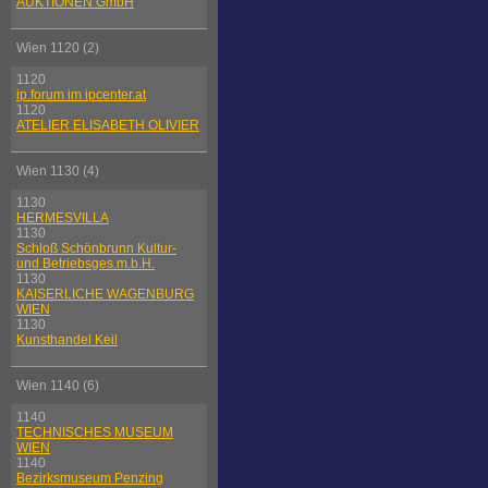
AUKTIONEN GmbH
Wien 1120 (2)
1120
ip.forum im ipcenter.at
1120
ATELIER ELISABETH OLIVIER
Wien 1130 (4)
1130
HERMESVILLA
1130
Schloß Schönbrunn Kultur-
und Betriebsges.m.b.H.
1130
KAISERLICHE WAGENBURG
WIEN
1130
Kunsthandel Keil
Wien 1140 (6)
1140
TECHNISCHES MUSEUM
WIEN
1140
Bezirksmuseum Penzing