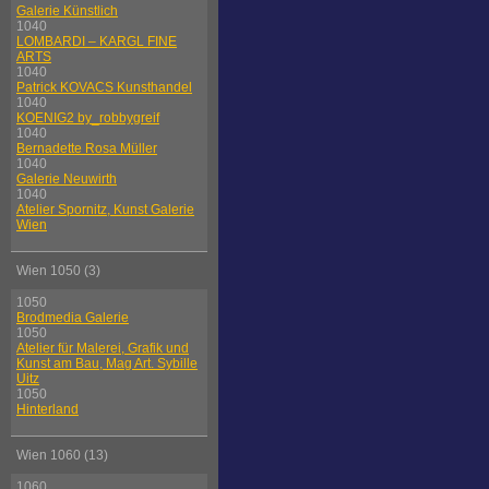
Galerie Künstlich
1040
LOMBARDI – KARGL FINE
ARTS
1040
Patrick KOVACS Kunsthandel
1040
KOENIG2 by_robbygreif
1040
Bernadette Rosa Müller
1040
Galerie Neuwirth
1040
Atelier Spornitz, Kunst Galerie
Wien
Wien 1050 (3)
1050
Brodmedia Galerie
1050
Atelier für Malerei, Grafik und
Kunst am Bau, Mag Art. Sybille
Uitz
1050
Hinterland
Wien 1060 (13)
1060