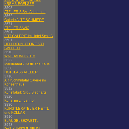
KREMS-EGELSEE
3508
ATELIER SISA - Art Larson
3562
Galerie ALTE SCHMIEDE
3571
ATELIER SAVIO
3601
ART GALERIE im Hotel Schloß
3601
HELLDENMUT FINE ART
GALLERY
3610
WACHAUMUSEUM
3622
Marillenhof - Destillerie Kausl
3650
HOTGLASS ATELIER
3710
ARTSchmidatal Galerie im
Konzerthaus
3812
Kunstfabrik Groß Siegharts
3820
Kunst im Lindenhof
3830
KÜNSTLERATELIER HETTL
und KOLLAR
3910
BLAUGELBEZWETTL
3943
DAS KUNSTMUSEUM