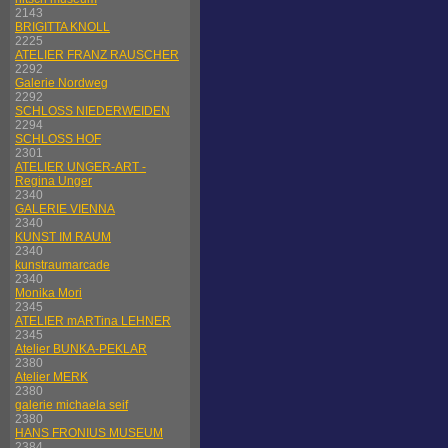
2143
BRIGITTA KNOLL
2225
ATELIER FRANZ RAUSCHER
2292
Galerie Nordweg
2292
SCHLOSS NIEDERWEIDEN
2294
SCHLOSS HOF
2301
ATELIER UNGER-ART -
Regina Unger
2340
GALERIE VIENNA
2340
KUNST IM RAUM
2340
kunstraumarcade
2340
Monika Mori
2345
ATELIER mARTina LEHNER
2345
Atelier BUNKA-PEKLAR
2380
Atelier MERK
2380
galerie michaela seif
2380
HANS FRONIUS MUSEUM
2384