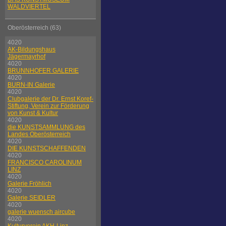
WALDVIERTEL
Oberösterreich (63)
4020
AK-Bildungshaus
Jägermayrhof
4020
BRUNNHOFER GALERIE
4020
BURN-IN Galerie
4020
Clubgalerie der Dr. Ernst Koref-
Stiftung, Verein zur Förderung
von Kunst & Kultur
4020
die KUNSTSAMMLUNG des
Landes Oberösterreich
4020
DIE KUNSTSCHAFFENDEN
4020
FRANCISCO CAROLINUM
LINZ
4020
Galerie Fröhlich
4020
Galerie SEIDLER
4020
galerie wuensch aircube
4020