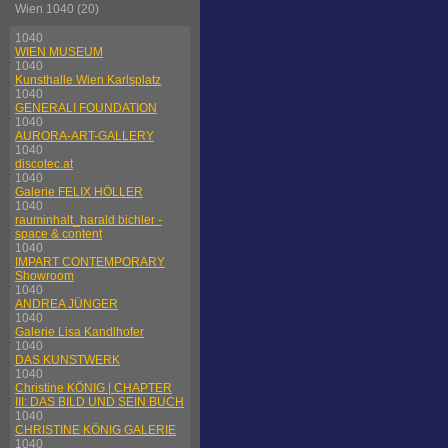
Wien 1040 (20)
1040
WIEN MUSEUM
1040
Kunsthalle Wien Karlsplatz
1040
GENERALI FOUNDATION
1040
AURORA-ART-GALLERY
1040
discotec.at
1040
Galerie FELIX HÖLLER
1040
rauminhalt_harald bichler -
space & content
1040
IMPART CONTEMPORARY
Showroom
1040
ANDREA JÜNGER
1040
Galerie Lisa Kandlhofer
1040
DAS KUNSTWERK
1040
Christine KÖNIG | CHAPTER
III: DAS BILD UND SEIN BUCH
1040
CHRISTINE KÖNIG GALERIE
1040