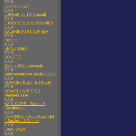
1010
Jesuiten Foyer
1010
JÜNGER c/o TCI Consult
1010
JÜDISCHES MUSEUM WIEN
1010
GALERIE MARTIN JANDA
1010
Krobath
1010
KRINZINGER
1010
KONZETT
1010
Galerie Sylvia Kovacek
1010
Auktionshaus im Kinsky GmbH
1010
KOVACEK & ZETTER GmbH
1010
KOVACEK & ZETTER
Plankengasse
1010
KAIBLINGER - Galerie &
Kunsthandel
1010
LA HONG Am RosaRosen Hof
– Boutique & Galerie
1010
LANG WIEN
1010