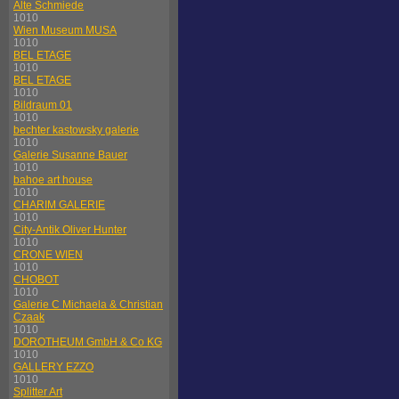
Alte Schmiede
1010
Wien Museum MUSA
1010
BEL ETAGE
1010
BEL ETAGE
1010
Bildraum 01
1010
bechter kastowsky galerie
1010
Galerie Susanne Bauer
1010
bahoe art house
1010
CHARIM GALERIE
1010
City-Antik Oliver Hunter
1010
CRONE WIEN
1010
CHOBOT
1010
Galerie C Michaela & Christian
Czaak
1010
DOROTHEUM GmbH & Co KG
1010
GALLERY EZZO
1010
Splitter Art