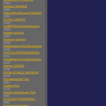
3363
Schloss Ulmerfeld
3380
Kokoschka Museum Pöchlarn
3382
SCHALLABURG
3400
ALBERTINA Klosterneuburg
3400
galerie gugging
3400
museum gugging
3400
Stadtmuseum Klosterneuburg
3400
STIFT KLOSTERNEUBURG
3411
Künstlerbund Klosterneuburg
3420
Werner SZENDI
3430
EGON SCHIELE-MUSEUM
3430
Kunstwerkstatt Tulln
3451
Antikhof Figl
3470
Galerie Kellergasse Thal
3481
SCHLOSS THÜRNTHAL
3482
Kunstraum Am Berg