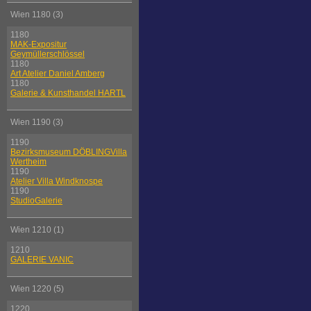
Wien 1180 (3)
1180
MAK-Expositur
Geymüllerschlössel
1180
Art Atelier Daniel Amberg
1180
Galerie & Kunsthandel HARTL
Wien 1190 (3)
1190
Bezirksmuseum DÖBLINGVilla
Wertheim
1190
Atelier Villa Windknospe
1190
StudioGalerie
Wien 1210 (1)
1210
GALERIE VANIC
Wien 1220 (5)
1220