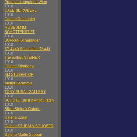
Produzentengalerie Wien
1010
GALERIE RUBERL
1010
Galerie Reinthaler
1010
MUSEUM IM
SCHOTTENSTIFT
1010
SUPPAN Schaulager
1010
S7 &#40;Seilerstätte 7&#41;
1010
The gallery STEINER
1010
Galerie Sikabonyi
1010
AM STUBENTOR
1010
Atelier Saranova
1010
TONY SUBAL GALLERY
1010
SCHÜTZ Kunst & Antiquitäten
1010
Silvia Steinek Galerie
1010
Galerie Szaal
1010
Galerie STURM & SCHOBER
1010
Galerie Martin Suppan