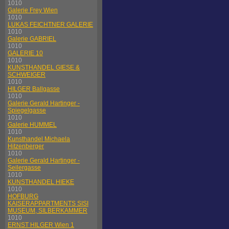
1010
Galerie Frey Wien
1010
LUKAS FEICHTNER GALERIE
1010
Galerie GABRIEL
1010
GALERIE 10
1010
KUNSTHANDEL GIESE &
SCHWEIGER
1010
HILGER Ballgasse
1010
Galerie Gerald Hartinger -
Spiegelgasse
1010
Galerie HUMMEL
1010
Kunsthandel Michaela
Hitzenberger
1010
Galerie Gerald Hartinger -
Seilergasse
1010
KUNSTHANDEL HIEKE
1010
HOFBURG
KAISERAPPARTMENTS SISI
MUSEUM, SILBERKAMMER
1010
ERNST HILGER Wien 1