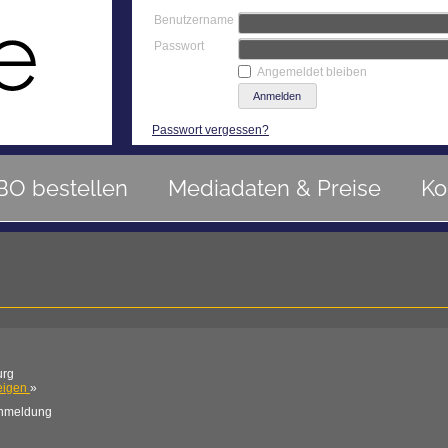
Benutzername
Passwort
Angemeldet bleiben
Passwort vergessen?
BO bestellen
Mediadaten & Preise
Ko
urg
eigen
»
Anmeldung