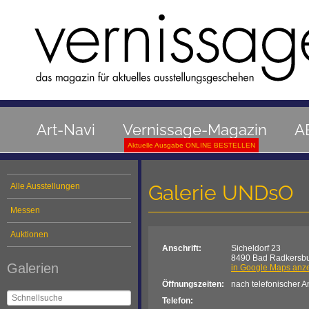
Art-Navi
Vernissage-Magazin
A
Aktuelle Ausgabe ONLINE BESTELLEN
Galerie UNDsO
Alle Ausstellungen
Messen
Auktionen
Anschrift:
Sicheldorf 23
8490 Bad Radkersb
Galerien
in Google Maps anz
Öffnungszeiten:
nach telefonischer 
Telefon: