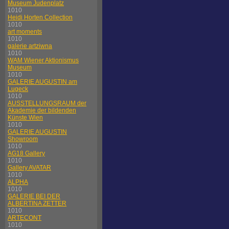
Museum Judenplatz
1010
Heidi Horten Collection
1010
art moments
1010
galerie artziwna
1010
WAM Wiener Aktionismus
Museum
1010
GALERIE AUGUSTIN am
Lugeck
1010
AUSSTELLUNGSRAUM der
Akademie der bildenden
Künste Wien
1010
GALERIE AUGUSTIN
Showroom
1010
AG18 Gallery
1010
Gallery AVATAR
1010
ALPHA
1010
GALERIE BEI DER
ALBERTINA ZETTER
1010
ARTECONT
1010