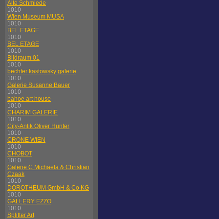
Alte Schmiede
1010
Wien Museum MUSA
1010
BEL ETAGE
1010
BEL ETAGE
1010
Bildraum 01
1010
bechter kastowsky galerie
1010
Galerie Susanne Bauer
1010
bahoe art house
1010
CHARIM GALERIE
1010
City-Antik Oliver Hunter
1010
CRONE WIEN
1010
CHOBOT
1010
Galerie C Michaela & Christian
Czaak
1010
DOROTHEUM GmbH & Co KG
1010
GALLERY EZZO
1010
Splitter Art