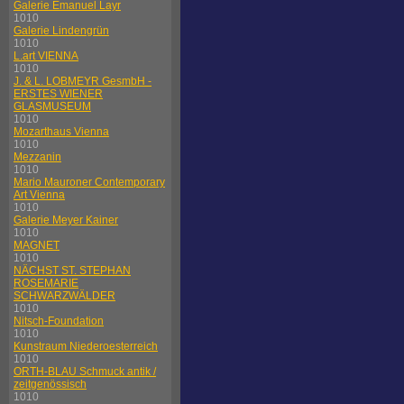
Galerie Emanuel Layr
1010
Galerie Lindengrün
1010
L.art VIENNA
1010
J. & L. LOBMEYR GesmbH -
ERSTES WIENER
GLASMUSEUM
1010
Mozarthaus Vienna
1010
Mezzanin
1010
Mario Mauroner Contemporary
Art Vienna
1010
Galerie Meyer Kainer
1010
MAGNET
1010
NÄCHST ST. STEPHAN
ROSEMARIE
SCHWARZWÄLDER
1010
Nitsch-Foundation
1010
Kunstraum Niederoesterreich
1010
ORTH-BLAU Schmuck antik /
zeitgenössisch
1010