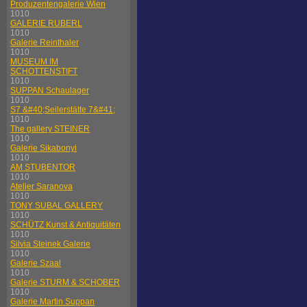
Produzentengalerie Wien
1010
GALERIE RUBERL
1010
Galerie Reinthaler
1010
MUSEUM IM
SCHOTTENSTIFT
1010
SUPPAN Schaulager
1010
S7 &#40;Seilerstätte 7&#41;
1010
The gallery STEINER
1010
Galerie Sikabonyi
1010
AM STUBENTOR
1010
Atelier Saranova
1010
TONY SUBAL GALLERY
1010
SCHÜTZ Kunst & Antiquitäten
1010
Silvia Steinek Galerie
1010
Galerie Szaal
1010
Galerie STURM & SCHOBER
1010
Galerie Martin Suppan