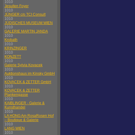
1010
Jesuiten Foyer
1010
JÜNGER c/o TCI Consult
1010
JÜDISCHES MUSEUM WIEN
1010
GALERIE MARTIN JANDA
1010
Krobath
1010
KRINZINGER
1010
KONZETT
1010
Galerie Sylvia Kovacek
1010
Auktionshaus im Kinsky GmbH
1010
KOVACEK & ZETTER GmbH
1010
KOVACEK & ZETTER
Plankengasse
1010
KAIBLINGER - Galerie &
Kunsthandel
1010
LA HONG Am RosaRosen Hof
– Boutique & Galerie
1010
LANG WIEN
1010