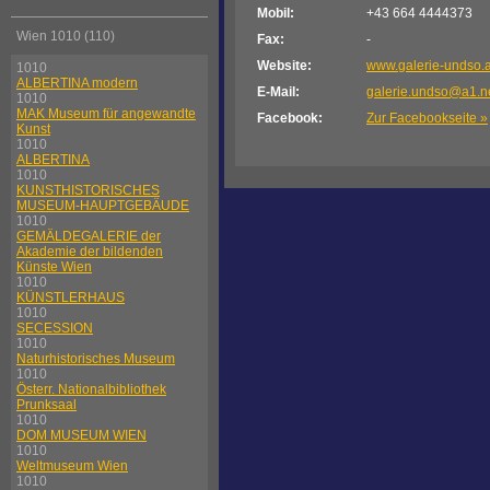
Mobil:
+43 664 4444373
Wien 1010 (110)
Fax:
-
Website:
www.galerie-undso.a
1010
ALBERTINA modern
E-Mail:
galerie.undso@a1.n
1010
MAK Museum für angewandte
Facebook:
Zur Facebookseite »
Kunst
1010
ALBERTINA
1010
KUNSTHISTORISCHES
MUSEUM-HAUPTGEBÄUDE
1010
GEMÄLDEGALERIE der
Akademie der bildenden
Künste Wien
1010
KÜNSTLERHAUS
1010
SECESSION
1010
Naturhistorisches Museum
1010
Österr. Nationalbibliothek
Prunksaal
1010
DOM MUSEUM WIEN
1010
Weltmuseum Wien
1010