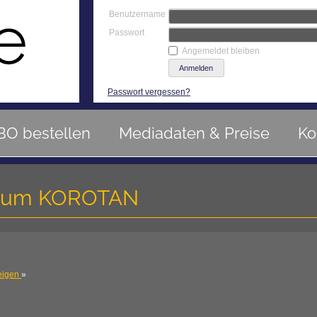
Benutzername
Passwort
Angemeldet bleiben
Passwort vergessen?
BO bestellen
Mediadaten & Preise
Ko
ntrum KOROTAN
eigen
»