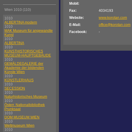
Mobil:
Wien 1010 (110)
Fax:
4034193
Website:
www.korotan.com
1010
ALBERTINA modern
E-Mail:
office@korotan.com
1010
MAK Museum für angewandte
Facebook:
-
Kunst
1010
ALBERTINA
1010
KUNSTHISTORISCHES
MUSEUM-HAUPTGEBÄUDE
1010
GEMÄLDEGALERIE der
Akademie der bildenden
Künste Wien
1010
KÜNSTLERHAUS
1010
SECESSION
1010
Naturhistorisches Museum
1010
Österr. Nationalbibliothek
Prunksaal
1010
DOM MUSEUM WIEN
1010
Weltmuseum Wien
1010