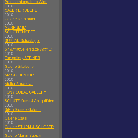
Produzentengalerie Wien
1010
GALERIE RUBERL
1010
Galerie Reinthaler
1010
MUSEUM IM
SCHOTTENSTIFT
1010
SUPPAN Schaulager
1010
S7 &#40;Seilerstätte 7&#41;
1010
The gallery STEINER
1010
Galerie Sikabonyi
1010
AM STUBENTOR
1010
Atelier Saranova
1010
TONY SUBAL GALLERY
1010
SCHÜTZ Kunst & Antiquitäten
1010
Silvia Steinek Galerie
1010
Galerie Szaal
1010
Galerie STURM & SCHOBER
1010
Galerie Martin Suppan