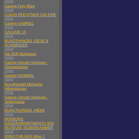
1010
Galerie Frey Wien
1010
LUKAS FEICHTNER GALERIE
1010
Galerie GABRIEL
1010
GALERIE 10
1010
KUNSTHANDEL GIESE &
SCHWEIGER
1010
HILGER Ballgasse
1010
Galerie Gerald Hartinger -
Spiegelgasse
1010
Galerie HUMMEL
1010
Kunsthandel Michaela
Hitzenberger
1010
Galerie Gerald Hartinger -
Seilergasse
1010
KUNSTHANDEL HIEKE
1010
HOFBURG
KAISERAPPARTMENTS SISI
MUSEUM, SILBERKAMMER
1010
ERNST HILGER Wien 1