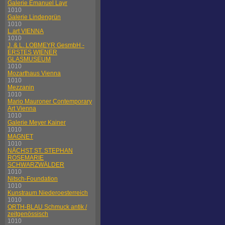
Galerie Emanuel Layr
1010
Galerie Lindengrün
1010
L.art VIENNA
1010
J. & L. LOBMEYR GesmbH -
ERSTES WIENER
GLASMUSEUM
1010
Mozarthaus Vienna
1010
Mezzanin
1010
Mario Mauroner Contemporary
Art Vienna
1010
Galerie Meyer Kainer
1010
MAGNET
1010
NÄCHST ST. STEPHAN
ROSEMARIE
SCHWARZWÄLDER
1010
Nitsch-Foundation
1010
Kunstraum Niederoesterreich
1010
ORTH-BLAU Schmuck antik /
zeitgenössisch
1010