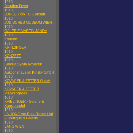
1010
Jesuiten Foyer
1010
JÜNGER c/o TCI Consult
1010
JÜDISCHES MUSEUM WIEN
1010
GALERIE MARTIN JANDA
1010
Krobath
1010
KRINZINGER
1010
KONZETT
1010
Galerie Sylvia Kovacek
1010
Auktionshaus im Kinsky GmbH
1010
KOVACEK & ZETTER GmbH
1010
KOVACEK & ZETTER
Plankengasse
1010
KAIBLINGER - Galerie &
Kunsthandel
1010
LA HONG Am RosaRosen Hof
– Boutique & Galerie
1010
LANG WIEN
1010