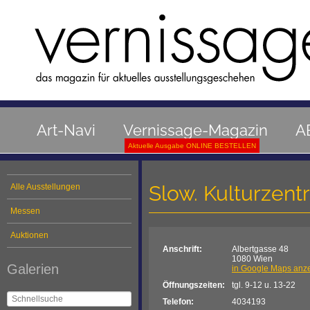
Art-Navi
Vernissage-Magazin
A
Aktuelle Ausgabe ONLINE BESTELLEN
Slow. Kulturze
Alle Ausstellungen
Messen
Auktionen
Anschrift:
Albertgasse 48
1080 Wien
Galerien
in Google Maps anz
Öffnungszeiten:
tgl. 9-12 u. 13-22
Telefon:
4034193