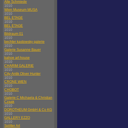
Alte Schmiede
1010
Wien Museum MUSA
1010
BEL ETAGE
1010
BEL ETAGE
1010
Bildraum 01
1010
bechter kastowsky galerie
1010
Galerie Susanne Bauer
1010
bahoe art house
1010
CHARIM GALERIE
1010
City-Antik Oliver Hunter
1010
CRONE WIEN
1010
CHOBOT
1010
Galerie C Michaela & Christian
Czaak
1010
DOROTHEUM GmbH & Co KG
1010
GALLERY EZZO
1010
Splitter Art