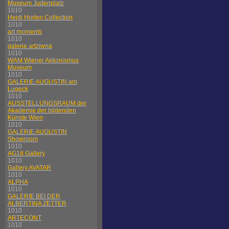
Museum Judenplatz
1010
Heidi Horten Collection
1010
art moments
1010
galerie artziwna
1010
WAM Wiener Aktionismus
Museum
1010
GALERIE AUGUSTIN am
Lugeck
1010
AUSSTELLUNGSRAUM der
Akademie der bildenden
Künste Wien
1010
GALERIE AUGUSTIN
Showroom
1010
AG18 Gallery
1010
Gallery AVATAR
1010
ALPHA
1010
GALERIE BEI DER
ALBERTINA ZETTER
1010
ARTECONT
1010