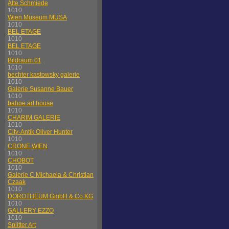
Alte Schmiede
1010
Wien Museum MUSA
1010
BEL ETAGE
1010
BEL ETAGE
1010
Bildraum 01
1010
bechter kastowsky galerie
1010
Galerie Susanne Bauer
1010
bahoe art house
1010
CHARIM GALERIE
1010
City-Antik Oliver Hunter
1010
CRONE WIEN
1010
CHOBOT
1010
Galerie C Michaela & Christian
Czaak
1010
DOROTHEUM GmbH & Co KG
1010
GALLERY EZZO
1010
Splitter Art