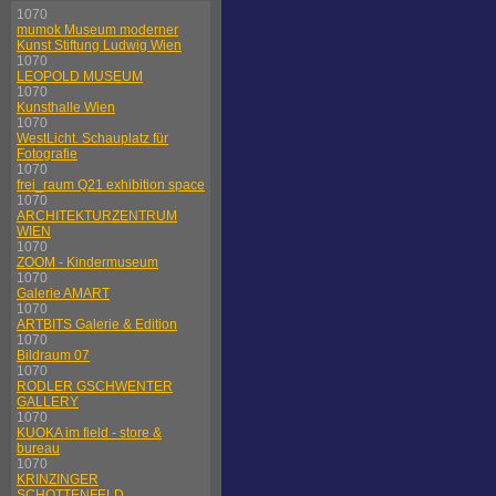
1070
mumok Museum moderner
Kunst Stiftung Ludwig Wien
1070
LEOPOLD MUSEUM
1070
Kunsthalle Wien
1070
WestLicht. Schauplatz für
Fotografie
1070
frei_raum Q21 exhibition space
1070
ARCHITEKTURZENTRUM
WIEN
1070
ZOOM - Kindermuseum
1070
Galerie AMART
1070
ARTBITS Galerie & Edition
1070
Bildraum 07
1070
RODLER GSCHWENTER
GALLERY
1070
KUOKA im field - store &
bureau
1070
KRINZINGER
SCHOTTENFELD