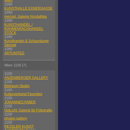
Wien
1090
KUNSTHALLE EXNERGASSE
1090
menzel. Galerie Nordafrika
1090
KUNSTHANDEL /
RAHMENFACHHANDEL
STOCK
1090
Kunsthandel & Schauräume
Steinek
1090
ARTUNITED
Wien 1100 (7)
1100
ANZENBERGER GALLERY
1100
Bildraum Studio
1100
Kulturverband Favoriten
1100
JOHANNES FABER
1100
OstLicht. Galerie für Fotografie
1100
photon gallery
1100
RESSLER KUNST