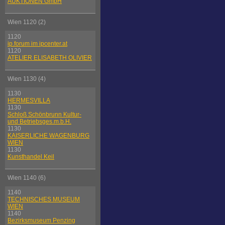
AUKTIONEN GmbH
Wien 1120 (2)
1120
ip.forum im ipcenter.at
1120
ATELIER ELISABETH OLIVIER
Wien 1130 (4)
1130
HERMESVILLA
1130
Schloß Schönbrunn Kultur-
und Betriebsges.m.b.H.
1130
KAISERLICHE WAGENBURG
WIEN
1130
Kunsthandel Keil
Wien 1140 (6)
1140
TECHNISCHES MUSEUM
WIEN
1140
Bezirksmuseum Penzing