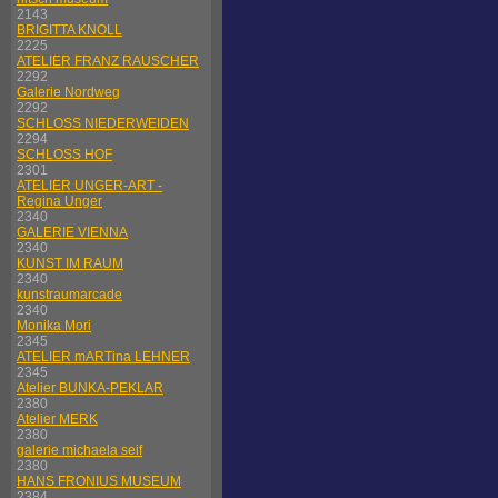
2143
BRIGITTA KNOLL
2225
ATELIER FRANZ RAUSCHER
2292
Galerie Nordweg
2292
SCHLOSS NIEDERWEIDEN
2294
SCHLOSS HOF
2301
ATELIER UNGER-ART -
Regina Unger
2340
GALERIE VIENNA
2340
KUNST IM RAUM
2340
kunstraumarcade
2340
Monika Mori
2345
ATELIER mARTina LEHNER
2345
Atelier BUNKA-PEKLAR
2380
Atelier MERK
2380
galerie michaela seif
2380
HANS FRONIUS MUSEUM
2384