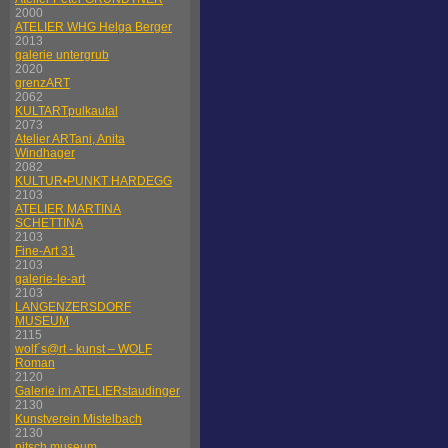
2000
ATELIER WHG Helga Berger
2013
galerie untergrub
2020
grenzART
2062
KULTARTpulkautal
2073
Atelier ARTani, Anita
Windhager
2082
KULTUR•PUNKT HARDEGG
2103
ATELIER MARTINA
SCHETTINA
2103
Fine-Art 31
2103
galerie-le-art
2103
LANGENZERSDORF
MUSEUM
2115
wolf´s@rt - kunst – WOLF
Roman
2120
Galerie im ATELIERstaudinger
2130
Kunstverein Mistelbach
2130
nitsch museum