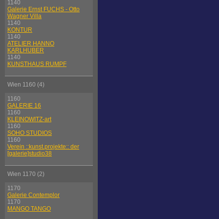
1140
Galerie Ernst FUCHS - Otto
Wagner Villa
1140
KONTUR
1140
ATELIER HANNO
KARLHUBER
1140
KUNSTHAUS RUMPF
Wien 1160 (4)
1160
GALERIE 16
1160
KLEINOWITZ-art
1160
SOHO STUDIOS
1160
Verein ::kunst.projekte:: der
[galerie]studio38
Wien 1170 (2)
1170
Galerie Contemplor
1170
MANGO TANGO