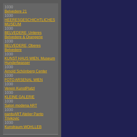
1030
Belvedere 21
1030
HEERESGESCHICHTLICHES
MUSEUM
1030
BELVEDERE, Unteres
Belvedere & Orangerie
1030
BELVEDERE, Oberes
Belvedere
1030
KUNST HAUS WIEN. Museum
Hundertwasser
1030
Arnold Schönberg Center
1030
FOTO ARSENAL WIEN
1030
Verein KunstPlatzl
1030
KLEINE GALERIE
1030
Salon modena ART
1030
pantoART Atelier Panto
Trivkovic
1030
Kunstraum WOHLLEB