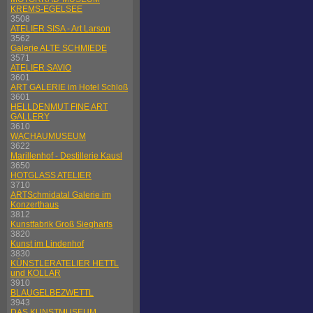
KREMS-EGELSEE
3508
ATELIER SISA - Art Larson
3562
Galerie ALTE SCHMIEDE
3571
ATELIER SAVIO
3601
ART GALERIE im Hotel Schloß
3601
HELLDENMUT FINE ART
GALLERY
3610
WACHAUMUSEUM
3622
Marillenhof - Destillerie Kausl
3650
HOTGLASS ATELIER
3710
ARTSchmidatal Galerie im
Konzerthaus
3812
Kunstfabrik Groß Siegharts
3820
Kunst im Lindenhof
3830
KÜNSTLERATELIER HETTL
und KOLLAR
3910
BLAUGELBEZWETTL
3943
DAS KUNSTMUSEUM