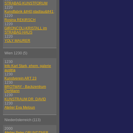
STRABAG KUNSTFORUM
1220
Kunstfabrik &#40;stadlau&#41;
1220
Rosina REKIRSCH
1220
GIRONCOLI-KRISTALL im
STRABAG HAUS
1220
YOLY MAURER
Wien 1230 (5)
1230
Info Karl Stark, ehem. galerie
austria
1230
Kunstverein ART 23
1230
BROTWAY - Backzentrum
DerMann
1230
KUNSTRAUM DR. DAVID
1230
Atelier Eva Meloun
Niederösterreich (113)
2000
Atelier Peter GRUNDTNER