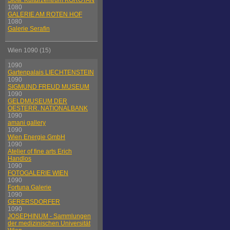
Slow. Kulturzentrum KOROTAN
1080
GALERIE AM ROTEN HOF
1080
Galerie Serafin
Wien 1090 (15)
1090
Gartenpalais LIECHTENSTEIN
1090
SIGMUND FREUD MUSEUM
1090
GELDMUSEUM DER
OESTERR. NATIONALBANK
1090
amani gallery
1090
Wien Energie GmbH
1090
Atelier of fine arts Erich
Handlos
1090
FOTOGALERIE WIEN
1090
Fortuna Galerie
1090
GERERSDORFER
1090
JOSEPHINUM - Sammlungen
der medizinischen Universität