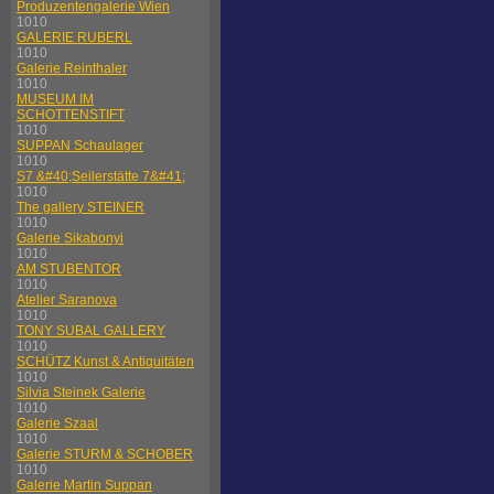
Produzentengalerie Wien
1010
GALERIE RUBERL
1010
Galerie Reinthaler
1010
MUSEUM IM
SCHOTTENSTIFT
1010
SUPPAN Schaulager
1010
S7 &#40;Seilerstätte 7&#41;
1010
The gallery STEINER
1010
Galerie Sikabonyi
1010
AM STUBENTOR
1010
Atelier Saranova
1010
TONY SUBAL GALLERY
1010
SCHÜTZ Kunst & Antiquitäten
1010
Silvia Steinek Galerie
1010
Galerie Szaal
1010
Galerie STURM & SCHOBER
1010
Galerie Martin Suppan