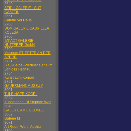
2640
SEIDL-GALERIE - GUT
GASTEIL
2651
Galerie 5er Haus
2700
DOM GALERIE GABRIELLA
KOLESA
2700
IMPACT GALERIE,
HUTTERER GmbH
2700
Museum ST. PETER AN DER
SPERR
2721
Blau-Gelbe -Viertelsgalerie im
Schloss Fischau
2734
Kunstraum Konrad
2761
GAUERMANNMUSEUM
3001
TULBINGER KOGEL
3034
Kunsthandel DI Stephan Wolf
3040
GALERIE AM LIEGLWEG
3062
Galerie M
3071
Art Room Würth Austria
3100