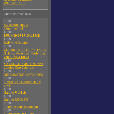
WALDVIERTEL
Oberösterreich (63)
4020
AK-Bildungshaus
Jägermayrhof
4020
BRUNNHOFER GALERIE
4020
BURN-IN Galerie
4020
Clubgalerie der Dr. Ernst Koref-
Stiftung, Verein zur Förderung
von Kunst & Kultur
4020
die KUNSTSAMMLUNG des
Landes Oberösterreich
4020
DIE KUNSTSCHAFFENDEN
4020
FRANCISCO CAROLINUM
LINZ
4020
Galerie Fröhlich
4020
Galerie SEIDLER
4020
galerie wuensch aircube
4020