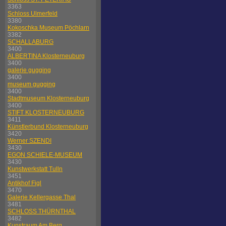
3363
Schloss Ulmerfeld
3380
Kokoschka Museum Pöchlarn
3382
SCHALLABURG
3400
ALBERTINA Klosterneuburg
3400
galerie gugging
3400
museum gugging
3400
Stadtmuseum Klosterneuburg
3400
STIFT KLOSTERNEUBURG
3411
Künstlerbund Klosterneuburg
3420
Werner SZENDI
3430
EGON SCHIELE-MUSEUM
3430
Kunstwerkstatt Tulln
3451
Antikhof Figl
3470
Galerie Kellergasse Thal
3481
SCHLOSS THÜRNTHAL
3482
Kunstraum Am Berg