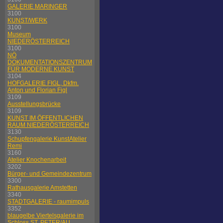
GALERIE MARINGER
3100
KUNST/WERK
3100
Museum
NIEDERÖSTERREICH
3100
NÖ
DOKUMENTATIONSZENTRUM
FÜR MODERNE KUNST
3104
HOFGALERIE FIGL, Dkfm.
Anton und Florian Figl
3109
Ausstellungsbrücke
3109
KUNST IM ÖFFENTLICHEN
RAUM NIEDERÖSTERREICH
3130
Schupfengalerie KunstAtelier
Remi
3160
Atelier Knochenarbeit
3202
Bürger- und Gemeindezentrum
3300
Rathausgalerie Amstetten
3340
STADTGALERIE - raumimpuls
3352
blaugelbe Viertelsgalerie im
Schloss ST. PETER/AU