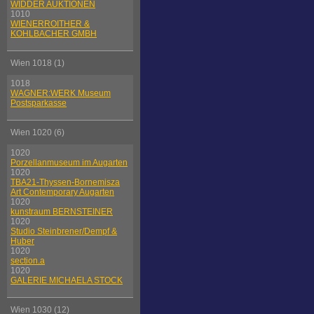
WIDDER AUKTIONEN
1010
WIENERROITHER &
KOHLBACHER GMBH
Wien 1018 (1)
1018
WAGNER:WERK Museum
Postsparkasse
Wien 1020 (6)
1020
Porzellanmuseum im Augarten
1020
TBA21-Thyssen-Bornemisza
Art Contemporary Augarten
1020
kunstraum BERNSTEINER
1020
Studio Steinbrener/Dempf &
Huber
1020
section.a
1020
GALERIE MICHAELA STOCK
Wien 1030 (12)