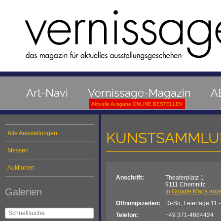
Art-Navi
Vernissage-Magazin
A
Aktuelle Ausgabe ONLINE BESTELLEN
KUNSTSAMMLU
Alle Ausstellungen
Messen
Auktionen
Anschrift:
Theaterplatz 1
9111 Chemnitz
Galerien
in Google Maps anz
Öffnungszeiten:
Di-So, Feiertage 11 
Telefon:
+49 371-4884424