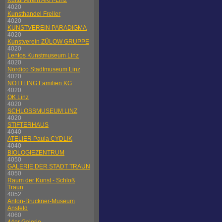
Kulturverein AKH-Linz
4020
Kunsthandel Freller
4020
KUNSTVEREIN PARADIGMA
4020
Kunstverein ZÜLOW GRUPPE
4020
Lentos Kunstmuseum Linz
4020
Nordico Stadtmuseum Linz
4020
NÖTTLING Familien KG
4020
OK Linz
4020
SCHLOSSMUSEUM LINZ
4020
STIFTERHAUS
4040
ATELIER Paula CYDLIK
4040
BIOLOGIEZENTRUM
4050
GALERIE DER STADT TRAUN
4050
Raum der Kunst - Schloß
Traun
4052
Anton-Bruckner-Museum
Ansfeld
4060