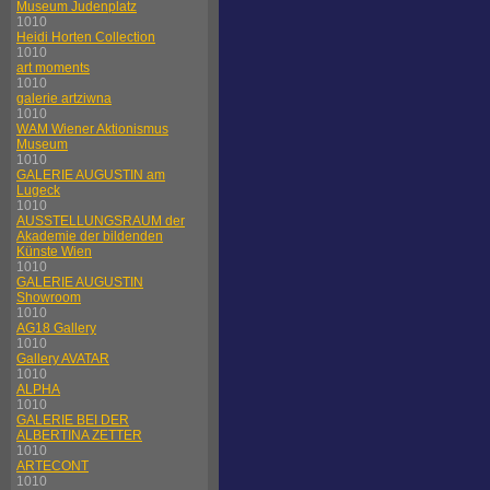
Museum Judenplatz
1010
Heidi Horten Collection
1010
art moments
1010
galerie artziwna
1010
WAM Wiener Aktionismus
Museum
1010
GALERIE AUGUSTIN am
Lugeck
1010
AUSSTELLUNGSRAUM der
Akademie der bildenden
Künste Wien
1010
GALERIE AUGUSTIN
Showroom
1010
AG18 Gallery
1010
Gallery AVATAR
1010
ALPHA
1010
GALERIE BEI DER
ALBERTINA ZETTER
1010
ARTECONT
1010