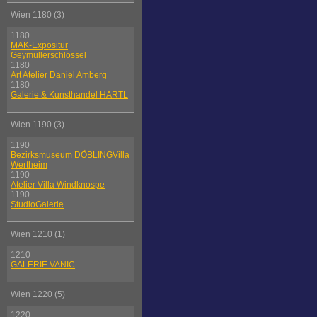
Wien 1180 (3)
1180
MAK-Expositur
Geymüllerschlössel
1180
Art Atelier Daniel Amberg
1180
Galerie & Kunsthandel HARTL
Wien 1190 (3)
1190
Bezirksmuseum DÖBLINGVilla
Wertheim
1190
Atelier Villa Windknospe
1190
StudioGalerie
Wien 1210 (1)
1210
GALERIE VANIC
Wien 1220 (5)
1220