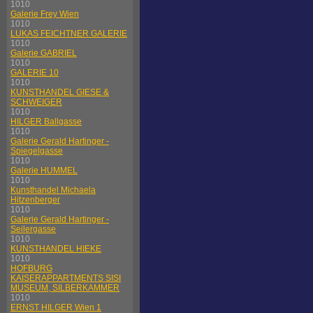
1010
Galerie Frey Wien
1010
LUKAS FEICHTNER GALERIE
1010
Galerie GABRIEL
1010
GALERIE 10
1010
KUNSTHANDEL GIESE &
SCHWEIGER
1010
HILGER Ballgasse
1010
Galerie Gerald Hartinger -
Spiegelgasse
1010
Galerie HUMMEL
1010
Kunsthandel Michaela
Hitzenberger
1010
Galerie Gerald Hartinger -
Seilergasse
1010
KUNSTHANDEL HIEKE
1010
HOFBURG
KAISERAPPARTMENTS SISI
MUSEUM, SILBERKAMMER
1010
ERNST HILGER Wien 1