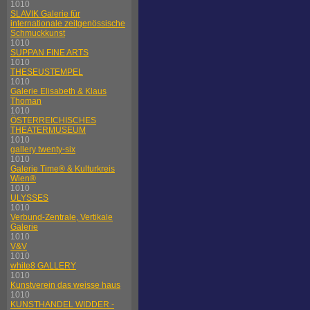
1010
SLAVIK Galerie für
internationale zeitgenössische
Schmuckkunst
1010
SUPPAN FINE ARTS
1010
THESEUSTEMPEL
1010
Galerie Elisabeth & Klaus
Thoman
1010
ÖSTERREICHISCHES
THEATERMUSEUM
1010
gallery twenty-six
1010
Galerie Time® & Kulturkreis
Wien®
1010
ULYSSES
1010
Verbund-Zentrale, Vertikale
Galerie
1010
V&V
1010
white8 GALLERY
1010
Kunstverein das weisse haus
1010
KUNSTHANDEL WIDDER -