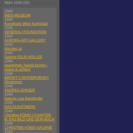
Wien 1040 (20)
1040
WIEN MUSEUM
1040
Kunsthalle Wien Karlsplatz
1040
GENERALI FOUNDATION
1040
AURORA-ART-GALLERY
1040
discotec.at
1040
Galerie FELIX HÖLLER
1040
rauminhalt_harald bichler -
space & content
1040
IMPART CONTEMPORARY
Showroom
1040
ANDREA JÜNGER
1040
Galerie Lisa Kandlhofer
1040
DAS KUNSTWERK
1040
Christine KÖNIG | CHAPTER
III: DAS BILD UND SEIN BUCH
1040
CHRISTINE KÖNIG GALERIE
1040