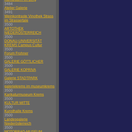
3484
Atelier Galerie
3491
Weinkontraste Vinothek Strass
im Strassertale
3500
ARTOTHEK
NIEDERÖSTERREICH
3500
DONAU-UNIVERSITÄT
KREMS Campus Cultur
3500
Forum Frohner
3500
GALERIE GÖTTLICHER
3500
GALERIE KOPRIVA
3500
Galerie STADTPARK
3500
galeriekrems im museumkrems
3500
Karikaturmuseum Krems
3500
KULTUR MITTE
3500
Kunsthalle Krems
3500
Landesgalerie
Niederösterreich
3500
MOTORRAD-MUSEUM