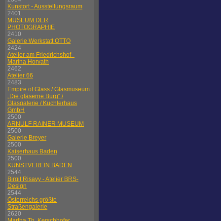
Kunstort - Ausstellungsraum
2401
MUSEUM DER
PHOTOGRAPHIE
2410
Galerie Werkstatt OTTO
2424
Atelier am Friedrichshof -
Marina Horvath
2462
Atelier 66
2483
Empire of Glass / Glasmuseum
„Die gläserne Burg“ /
Glasgalerie / Kuchlerhaus
GmbH
2500
ARNULF RAINER MUSEUM
2500
Galerie Breyer
2500
Kaiserhaus Baden
2500
KUNSTVEREIN BADEN
2544
Birgit Risavy - Atelier BRS-
Design
2544
Österreichs größte
Straßengalerie
2620
Martha Th. Kerschhofer