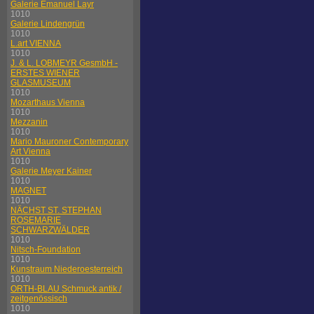
Galerie Emanuel Layr
1010
Galerie Lindengrün
1010
L.art VIENNA
1010
J. & L. LOBMEYR GesmbH -
ERSTES WIENER
GLASMUSEUM
1010
Mozarthaus Vienna
1010
Mezzanin
1010
Mario Mauroner Contemporary
Art Vienna
1010
Galerie Meyer Kainer
1010
MAGNET
1010
NÄCHST ST. STEPHAN
ROSEMARIE
SCHWARZWÄLDER
1010
Nitsch-Foundation
1010
Kunstraum Niederoesterreich
1010
ORTH-BLAU Schmuck antik /
zeitgenössisch
1010