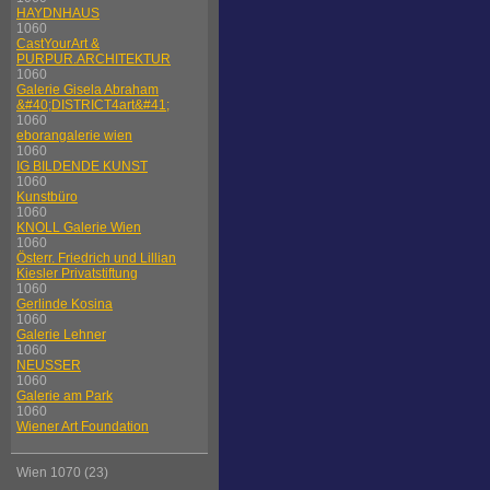
HAYDNHAUS
1060
CastYourArt &
PURPUR.ARCHITEKTUR
1060
Galerie Gisela Abraham
&#40;DISTRICT4art&#41;
1060
eborangalerie wien
1060
IG BILDENDE KUNST
1060
Kunstbüro
1060
KNOLL Galerie Wien
1060
Österr. Friedrich und Lillian
Kiesler Privatstiftung
1060
Gerlinde Kosina
1060
Galerie Lehner
1060
NEUSSER
1060
Galerie am Park
1060
Wiener Art Foundation
Wien 1070 (23)