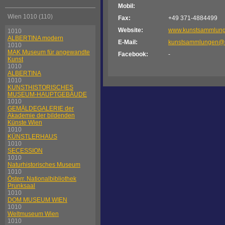
Mobil:
Wien 1010 (110)
Fax:
+49 371-4884499
Website:
www.kunstsammlung
1010
ALBERTINA modern
E-Mail:
kunstsammlungen@s
1010
MAK Museum für angewandte
Facebook:
-
Kunst
1010
ALBERTINA
1010
KUNSTHISTORISCHES
MUSEUM-HAUPTGEBÄUDE
1010
GEMÄLDEGALERIE der
Akademie der bildenden
Künste Wien
1010
KÜNSTLERHAUS
1010
SECESSION
1010
Naturhistorisches Museum
1010
Österr. Nationalbibliothek
Prunksaal
1010
DOM MUSEUM WIEN
1010
Weltmuseum Wien
1010