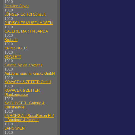
1010
Jesuiten Foyer
1010
JÜNGER c/o TCI Consult
1010
JÜDISCHES MUSEUM WIEN
1010
GALERIE MARTIN JANDA
1010
Krobath
1010
KRINZINGER
1010
KONZETT
1010
Galerie Sylvia Kovacek
1010
Auktionshaus im Kinsky GmbH
1010
KOVACEK & ZETTER GmbH
1010
KOVACEK & ZETTER
Plankengasse
1010
KAIBLINGER - Galerie &
Kunsthandel
1010
LA HONG Am RosaRosen Hof
– Boutique & Galerie
1010
LANG WIEN
1010