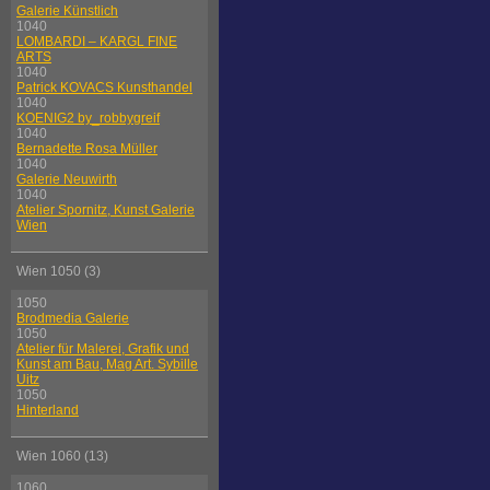
Galerie Künstlich
1040
LOMBARDI – KARGL FINE
ARTS
1040
Patrick KOVACS Kunsthandel
1040
KOENIG2 by_robbygreif
1040
Bernadette Rosa Müller
1040
Galerie Neuwirth
1040
Atelier Spornitz, Kunst Galerie
Wien
Wien 1050 (3)
1050
Brodmedia Galerie
1050
Atelier für Malerei, Grafik und
Kunst am Bau, Mag Art. Sybille
Uitz
1050
Hinterland
Wien 1060 (13)
1060