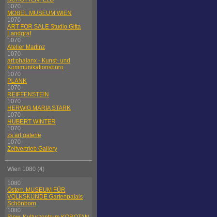
1070
MÖBEL MUSEUM WIEN
1070
ART FOR SALE Studio Gitta
Landgraf
1070
Atelier Martinz
1070
art:phalanx - Kunst- und
Kommunikationsbüro
1070
PLANK
1070
REIFFENSTEIN
1070
HERWIG MARIA STARK
1070
HUBERT WINTER
1070
zs art galerie
1070
Zeitvertrieb Gallery
Wien 1080 (4)
1080
Österr. MUSEUM FÜR
VOLKSKUNDE Gartenpalais
Schönborn
1080