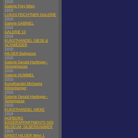
1010
Galerie Frey Wien
1010
LUKAS FEICHTNER GALERIE
1010
Galerie GABRIEL
1010
GALERIE 10
1010
KUNSTHANDEL GIESE &
SCHWEIGER
1010
HILGER Ballgasse
1010
Galerie Gerald Hartinger -
Spiegelgasse
1010
Galerie HUMMEL
1010
Kunsthandel Michaela
Hitzenberger
1010
Galerie Gerald Hartinger -
Seilergasse
1010
KUNSTHANDEL HIEKE
1010
HOFBURG
KAISERAPPARTMENTS SISI
MUSEUM, SILBERKAMMER
1010
ERNST HILGER Wien 1