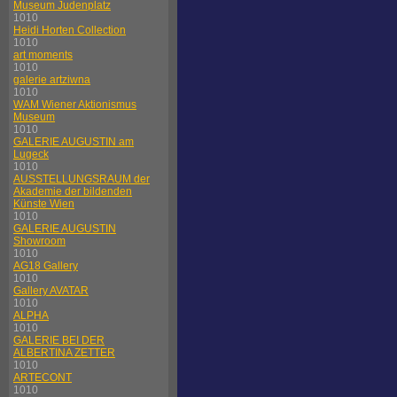
Museum Judenplatz
1010
Heidi Horten Collection
1010
art moments
1010
galerie artziwna
1010
WAM Wiener Aktionismus
Museum
1010
GALERIE AUGUSTIN am
Lugeck
1010
AUSSTELLUNGSRAUM der
Akademie der bildenden
Künste Wien
1010
GALERIE AUGUSTIN
Showroom
1010
AG18 Gallery
1010
Gallery AVATAR
1010
ALPHA
1010
GALERIE BEI DER
ALBERTINA ZETTER
1010
ARTECONT
1010