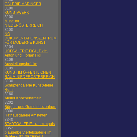
GALERIE MARINGER
3100
KUNST/WERK
3100
Museum
NIEDERÖSTERREICH
3100
NÖ
DOKUMENTATIONSZENTRUM
FÜR MODERNE KUNST
3104
HOFGALERIE FIGL, Dkfm.
Anton und Florian Figl
3109
Ausstellungsbrücke
3109
KUNST IM ÖFFENTLICHEN
RAUM NIEDERÖSTERREICH
3130
Schupfengalerie KunstAtelier
Remi
3160
Atelier Knochenarbeit
3202
Bürger- und Gemeindezentrum
3300
Rathausgalerie Amstetten
3340
STADTGALERIE - raumimpuls
3352
blaugelbe Viertelsgalerie im
Schloss ST. PETER/AU