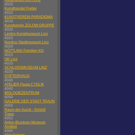
Kulturverein AKH-Linz
4020
Kunsthandel Freller
4020
KUNSTVEREIN PARADIGMA
4020
Kunstverein ZÜLOW GRUPPE
4020
Lentos Kunstmuseum Linz
4020
Nordico Stadtmuseum Linz
4020
NÖTTLING Familien KG
4020
OK Linz
4020
SCHLOSSMUSEUM LINZ
4020
STIFTERHAUS
4040
ATELIER Paula CYDLIK
4040
BIOLOGIEZENTRUM
4050
GALERIE DER STADT TRAUN
4050
Raum der Kunst - Schloß
Traun
4052
Anton-Bruckner-Museum
Ansfeld
4060