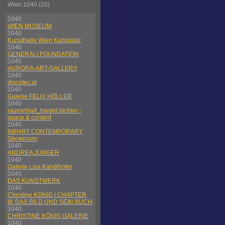
Wien 1040 (20)
1040
WIEN MUSEUM
1040
Kunsthalle Wien Karlsplatz
1040
GENERALI FOUNDATION
1040
AURORA-ART-GALLERY
1040
discotec.at
1040
Galerie FELIX HÖLLER
1040
rauminhalt_harald bichler -
space & content
1040
IMPART CONTEMPORARY
Showroom
1040
ANDREA JÜNGER
1040
Galerie Lisa Kandlhofer
1040
DAS KUNSTWERK
1040
Christine KÖNIG | CHAPTER
III: DAS BILD UND SEIN BUCH
1040
CHRISTINE KÖNIG GALERIE
1040