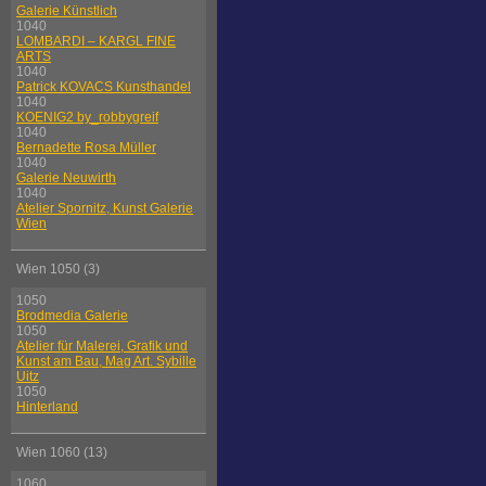
Galerie Künstlich
1040
LOMBARDI – KARGL FINE
ARTS
1040
Patrick KOVACS Kunsthandel
1040
KOENIG2 by_robbygreif
1040
Bernadette Rosa Müller
1040
Galerie Neuwirth
1040
Atelier Spornitz, Kunst Galerie
Wien
Wien 1050 (3)
1050
Brodmedia Galerie
1050
Atelier für Malerei, Grafik und
Kunst am Bau, Mag Art. Sybille
Uitz
1050
Hinterland
Wien 1060 (13)
1060