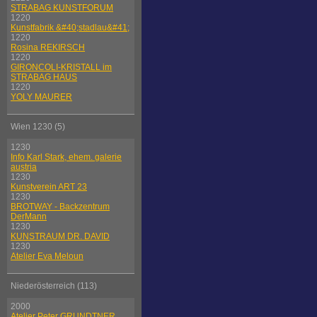
STRABAG KUNSTFORUM
1220
Kunstfabrik &#40;stadlau&#41;
1220
Rosina REKIRSCH
1220
GIRONCOLI-KRISTALL im
STRABAG HAUS
1220
YOLY MAURER
Wien 1230 (5)
1230
Info Karl Stark, ehem. galerie
austria
1230
Kunstverein ART 23
1230
BROTWAY - Backzentrum
DerMann
1230
KUNSTRAUM DR. DAVID
1230
Atelier Eva Meloun
Niederösterreich (113)
2000
Atelier Peter GRUNDTNER