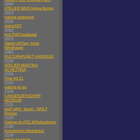
2000
ATELIER WHG Helga Berger
2013
galerie untergrub
2020
grenzART
2062
KULTARTpulkautal
2073
Atelier ARTani, Anita
Windhager
2082
KULTUR•PUNKT HARDEGG
2103
ATELIER MARTINA
SCHETTINA
2103
Fine-Art 31
2103
galerie-le-art
2103
LANGENZERSDORF
MUSEUM
2115
wolf´s@rt - kunst – WOLF
Roman
2120
Galerie im ATELIERstaudinger
2130
Kunstverein Mistelbach
2130
nitsch museum