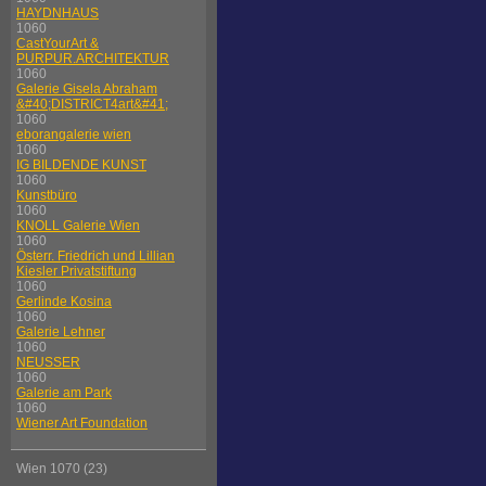
HAYDNHAUS
1060
CastYourArt &
PURPUR.ARCHITEKTUR
1060
Galerie Gisela Abraham
&#40;DISTRICT4art&#41;
1060
eborangalerie wien
1060
IG BILDENDE KUNST
1060
Kunstbüro
1060
KNOLL Galerie Wien
1060
Österr. Friedrich und Lillian
Kiesler Privatstiftung
1060
Gerlinde Kosina
1060
Galerie Lehner
1060
NEUSSER
1060
Galerie am Park
1060
Wiener Art Foundation
Wien 1070 (23)