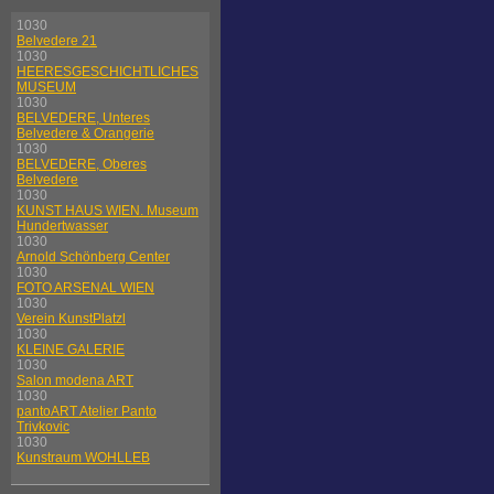
1030
Belvedere 21
1030
HEERESGESCHICHTLICHES
MUSEUM
1030
BELVEDERE, Unteres
Belvedere & Orangerie
1030
BELVEDERE, Oberes
Belvedere
1030
KUNST HAUS WIEN. Museum
Hundertwasser
1030
Arnold Schönberg Center
1030
FOTO ARSENAL WIEN
1030
Verein KunstPlatzl
1030
KLEINE GALERIE
1030
Salon modena ART
1030
pantoART Atelier Panto
Trivkovic
1030
Kunstraum WOHLLEB