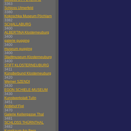
3363
Schloss Ulmerfeld
3380
Kokoschka Museum Pöchlarn
3382
SCHALLABURG
3400
ALBERTINA Klosterneuburg
3400
galerie gugging
3400
museum gugging
3400
Stadtmuseum Klosterneuburg
3400
STIFT KLOSTERNEUBURG
3411
Künstlerbund Klosterneuburg
3420
Werner SZENDI
3430
EGON SCHIELE-MUSEUM
3430
Kunstwerkstatt Tulln
3451
Antikhof Figl
3470
Galerie Kellergasse Thal
3481
SCHLOSS THÜRNTHAL
3482
Kunstraum Am Berg