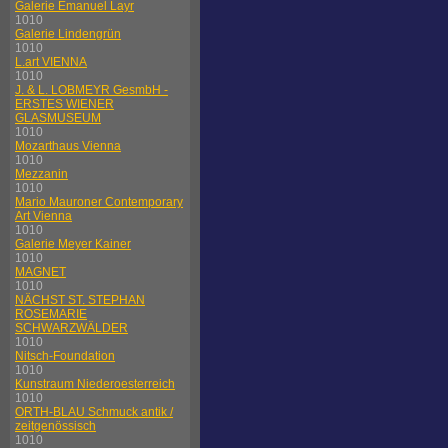
Galerie Emanuel Layr
1010
Galerie Lindengrün
1010
L.art VIENNA
1010
J. & L. LOBMEYR GesmbH -
ERSTES WIENER
GLASMUSEUM
1010
Mozarthaus Vienna
1010
Mezzanin
1010
Mario Mauroner Contemporary
Art Vienna
1010
Galerie Meyer Kainer
1010
MAGNET
1010
NÄCHST ST. STEPHAN
ROSEMARIE
SCHWARZWÄLDER
1010
Nitsch-Foundation
1010
Kunstraum Niederoesterreich
1010
ORTH-BLAU Schmuck antik /
zeitgenössisch
1010