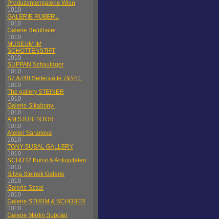
Produzentengalerie Wien
1010
GALERIE RUBERL
1010
Galerie Reinthaler
1010
MUSEUM IM
SCHOTTENSTIFT
1010
SUPPAN Schaulager
1010
S7 &#40;Seilerstätte 7&#41;
1010
The gallery STEINER
1010
Galerie Sikabonyi
1010
AM STUBENTOR
1010
Atelier Saranova
1010
TONY SUBAL GALLERY
1010
SCHÜTZ Kunst & Antiquitäten
1010
Silvia Steinek Galerie
1010
Galerie Szaal
1010
Galerie STURM & SCHOBER
1010
Galerie Martin Suppan