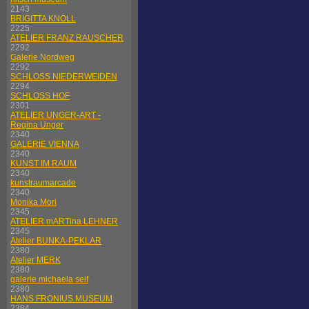
2143
BRIGITTA KNOLL
2225
ATELIER FRANZ RAUSCHER
2292
Galerie Nordweg
2292
SCHLOSS NIEDERWEIDEN
2294
SCHLOSS HOF
2301
ATELIER UNGER-ART -
Regina Unger
2340
GALERIE VIENNA
2340
KUNST IM RAUM
2340
kunstraumarcade
2340
Monika Mori
2345
ATELIER mARTina LEHNER
2345
Atelier BUNKA-PEKLAR
2380
Atelier MERK
2380
galerie michaela seif
2380
HANS FRONIUS MUSEUM
2384