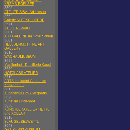
KREMS-EGELSEE
3508
ATELIER SISA - Art Larson
3562
Galerie ALTE SCHMIEDE
3571
ATELIER SAVIO
3601
ART GALERIE im Hotel Schloß
3601
HELLDENMUT FINE ART
GALLERY
3610
WACHAUMUSEUM
3622
Marillenhof - Destillerie Kausl
3650
HOTGLASS ATELIER
3710
ARTSchmidatal Galerie im
Konzerthaus
3812
Kunstfabrik Groß Siegharts
3820
Kunst im Lindenhof
3830
KÜNSTLERATELIER HETTL
und KOLLAR
3910
BLAUGELBEZWETTL
3943
DAS KUNSTMUSEUM