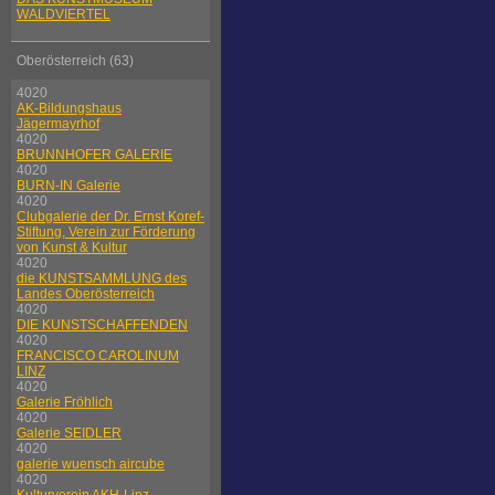
WALDVIERTEL
Oberösterreich (63)
4020
AK-Bildungshaus
Jägermayrhof
4020
BRUNNHOFER GALERIE
4020
BURN-IN Galerie
4020
Clubgalerie der Dr. Ernst Koref-
Stiftung, Verein zur Förderung
von Kunst & Kultur
4020
die KUNSTSAMMLUNG des
Landes Oberösterreich
4020
DIE KUNSTSCHAFFENDEN
4020
FRANCISCO CAROLINUM
LINZ
4020
Galerie Fröhlich
4020
Galerie SEIDLER
4020
galerie wuensch aircube
4020