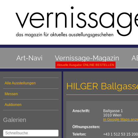
Art-Navi
Vernissage-Magazin
A
Aktuelle Ausgabe ONLINE BESTELLEN
HILGER Ballgass
Alle Ausstellungen
Messen
Auktionen
Anschrift:
Ballgasse 1
1010 Wien
Galerien
in Google Maps anz
Öffnungszeiten:
Telefon:
+43 1 512 53 15 200