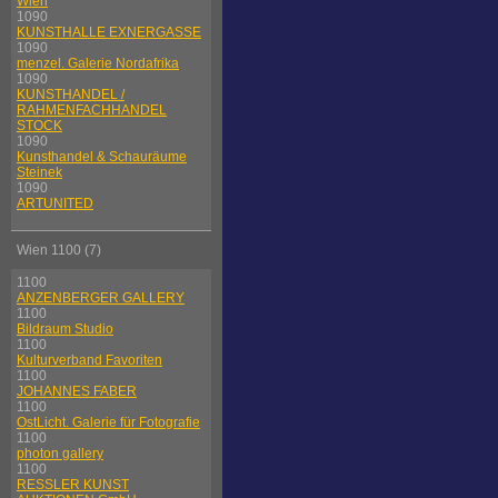
Wien
1090
KUNSTHALLE EXNERGASSE
1090
menzel. Galerie Nordafrika
1090
KUNSTHANDEL /
RAHMENFACHHANDEL
STOCK
1090
Kunsthandel & Schauräume
Steinek
1090
ARTUNITED
Wien 1100 (7)
1100
ANZENBERGER GALLERY
1100
Bildraum Studio
1100
Kulturverband Favoriten
1100
JOHANNES FABER
1100
OstLicht. Galerie für Fotografie
1100
photon gallery
1100
RESSLER KUNST