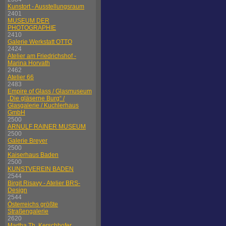
Kunstort - Ausstellungsraum
2401
MUSEUM DER
PHOTOGRAPHIE
2410
Galerie Werkstatt OTTO
2424
Atelier am Friedrichshof -
Marina Horvath
2462
Atelier 66
2483
Empire of Glass / Glasmuseum
„Die gläserne Burg“ /
Glasgalerie / Kuchlerhaus
GmbH
2500
ARNULF RAINER MUSEUM
2500
Galerie Breyer
2500
Kaiserhaus Baden
2500
KUNSTVEREIN BADEN
2544
Birgit Risavy - Atelier BRS-
Design
2544
Österreichs größte
Straßengalerie
2620
Martha Th. Kerschhofer