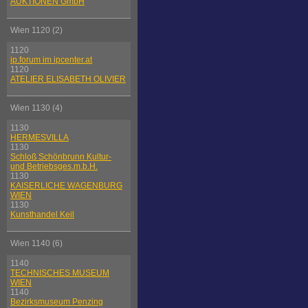
AUKTIONEN GmbH
Wien 1120 (2)
1120
ip.forum im ipcenter.at
1120
ATELIER ELISABETH OLIVIER
Wien 1130 (4)
1130
HERMESVILLA
1130
Schloß Schönbrunn Kultur-
und Betriebsges.m.b.H.
1130
KAISERLICHE WAGENBURG
WIEN
1130
Kunsthandel Keil
Wien 1140 (6)
1140
TECHNISCHES MUSEUM
WIEN
1140
Bezirksmuseum Penzing