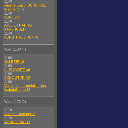
1140
Galerie Ernst FUCHS - Otto
Wagner Villa
1140
KONTUR
1140
ATELIER HANNO
KARLHUBER
1140
KUNSTHAUS RUMPF
Wien 1160 (4)
1160
GALERIE 16
1160
KLEINOWITZ-art
1160
SOHO STUDIOS
1160
Verein ::kunst.projekte:: der
[galerie]studio38
Wien 1170 (2)
1170
Galerie Contemplor
1170
MANGO TANGO