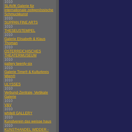
1010
SLAVIK Galerie für
internationale zeitgenössische
Schmuckkunst
1010
SUPPAN FINE ARTS
1010
THESEUSTEMPEL
1010
Galerie Elisabeth & Klaus
Thoman
1010
ÖSTERREICHISCHES
THEATERMUSEUM
1010
gallery twenty-six
1010
Galerie Time® & Kulturkreis
Wien®
1010
ULYSSES
1010
Verbund-Zentrale, Vertikale
Galerie
1010
V&V
1010
white8 GALLERY
1010
Kunstverein das weisse haus
1010
KUNSTHANDEL WIDDER -