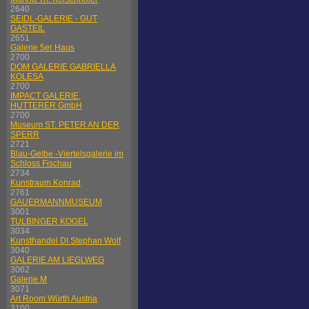
2640
SEIDL-GALERIE - GUT
GASTEIL
2651
Galerie 5er Haus
2700
DOM GALERIE GABRIELLA
KOLESA
2700
IMPACT GALERIE,
HUTTERER GmbH
2700
Museum ST. PETER AN DER
SPERR
2721
Blau-Gelbe -Viertelsgalerie im
Schloss Fischau
2734
Kunstraum Konrad
2761
GAUERMANNMUSEUM
3001
TULBINGER KOGEL
3034
Kunsthandel DI Stephan Wolf
3040
GALERIE AM LIEGLWEG
3062
Galerie M
3071
Art Room Würth Austria
3100