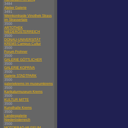
3484
Atelier Galerie
3491
Weinkontraste Vinothek Strass
im Strassertale
3500
ARTOTHEK
NIEDERÖSTERREICH
3500
DONAU-UNIVERSITÄT
KREMS Campus Cultur
3500
Forum Frohner
3500
GALERIE GÖTTLICHER
3500
GALERIE KOPRIVA
3500
Galerie STADTPARK
3500
galeriekrems im museumkrems
3500
Karikaturmuseum Krems
3500
KULTUR MITTE
3500
Kunsthalle Krems
3500
Landesgalerie
Niederösterreich
3500
MOTORRAD-MUSEUM