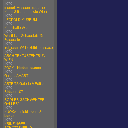
1070
mumok Museum moderner
Kunst Stiftung Ludwig Wien
1070
LEOPOLD MUSEUM
1070
Kunsthalle Wien
1070
WestLicht. Schauplatz für
Fotografie
1070
frei_raum Q21 exhibition space
1070
ARCHITEKTURZENTRUM
WIEN
1070
ZOOM - Kindermuseum
1070
Galerie AMART
1070
ARTBITS Galerie & Edition
1070
Bildraum 07
1070
RODLER GSCHWENTER
GALLERY
1070
KUOKA im field - store &
bureau
1070
KRINZINGER
SCHOTTENFELD