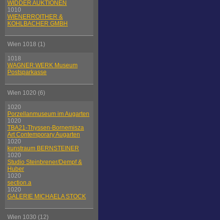
WIDDER AUKTIONEN
1010
WIENERROITHER &
KOHLBACHER GMBH
Wien 1018 (1)
1018
WAGNER:WERK Museum
Postsparkasse
Wien 1020 (6)
1020
Porzellanmuseum im Augarten
1020
TBA21-Thyssen-Bornemisza
Art Contemporary Augarten
1020
kunstraum BERNSTEINER
1020
Studio Steinbrener/Dempf &
Huber
1020
section.a
1020
GALERIE MICHAELA STOCK
Wien 1030 (12)