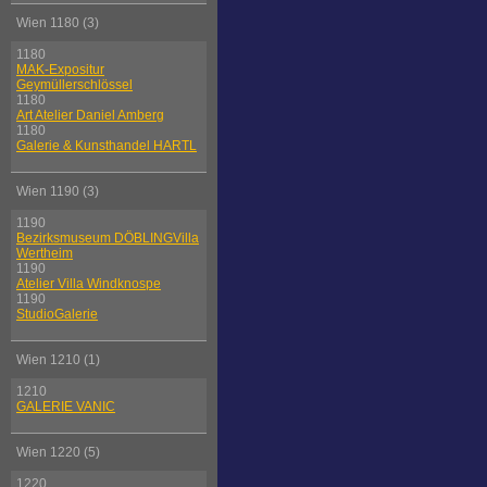
Wien 1180 (3)
1180
MAK-Expositur
Geymüllerschlössel
1180
Art Atelier Daniel Amberg
1180
Galerie & Kunsthandel HARTL
Wien 1190 (3)
1190
Bezirksmuseum DÖBLINGVilla
Wertheim
1190
Atelier Villa Windknospe
1190
StudioGalerie
Wien 1210 (1)
1210
GALERIE VANIC
Wien 1220 (5)
1220