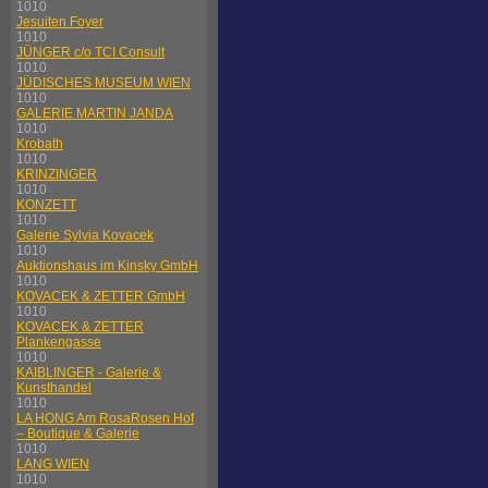
1010
Jesuiten Foyer
1010
JÜNGER c/o TCI Consult
1010
JÜDISCHES MUSEUM WIEN
1010
GALERIE MARTIN JANDA
1010
Krobath
1010
KRINZINGER
1010
KONZETT
1010
Galerie Sylvia Kovacek
1010
Auktionshaus im Kinsky GmbH
1010
KOVACEK & ZETTER GmbH
1010
KOVACEK & ZETTER
Plankengasse
1010
KAIBLINGER - Galerie &
Kunsthandel
1010
LA HONG Am RosaRosen Hof
– Boutique & Galerie
1010
LANG WIEN
1010