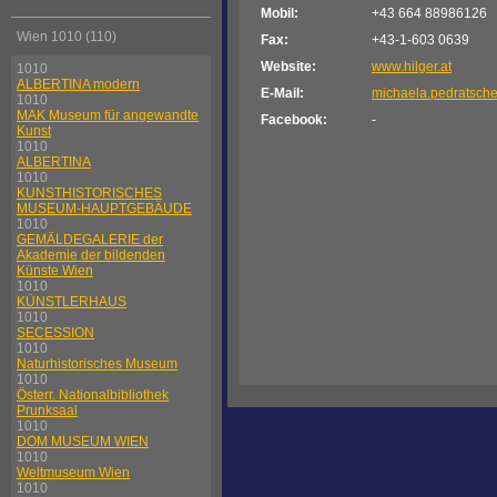
Mobil:
+43 664 88986126
Wien 1010 (110)
Fax:
+43-1-603 0639
Website:
www.hilger.at
1010
ALBERTINA modern
E-Mail:
michaela.pedratsche
1010
MAK Museum für angewandte
Facebook:
-
Kunst
1010
ALBERTINA
1010
KUNSTHISTORISCHES
MUSEUM-HAUPTGEBÄUDE
1010
GEMÄLDEGALERIE der
Akademie der bildenden
Künste Wien
1010
KÜNSTLERHAUS
1010
SECESSION
1010
Naturhistorisches Museum
1010
Österr. Nationalbibliothek
Prunksaal
1010
DOM MUSEUM WIEN
1010
Weltmuseum Wien
1010