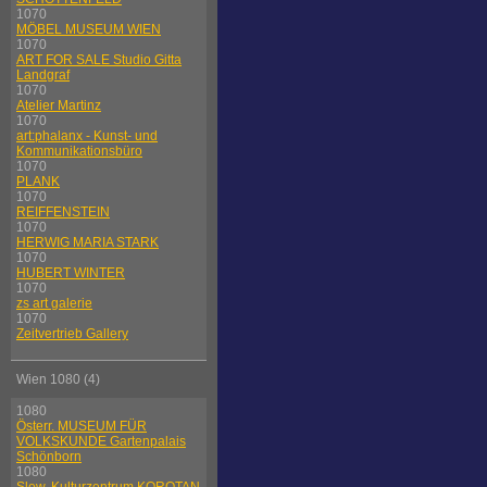
1070
MÖBEL MUSEUM WIEN
1070
ART FOR SALE Studio Gitta
Landgraf
1070
Atelier Martinz
1070
art:phalanx - Kunst- und
Kommunikationsbüro
1070
PLANK
1070
REIFFENSTEIN
1070
HERWIG MARIA STARK
1070
HUBERT WINTER
1070
zs art galerie
1070
Zeitvertrieb Gallery
Wien 1080 (4)
1080
Österr. MUSEUM FÜR
VOLKSKUNDE Gartenpalais
Schönborn
1080