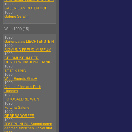
Slow. Kulturzentrum KOROTAN
1080
GALERIE AM ROTEN HOF
1080
Galerie Serafin
Wien 1090 (15)
1090
Gartenpalais LIECHTENSTEIN
1090
SIGMUND FREUD MUSEUM
1090
GELDMUSEUM DER
OESTERR. NATIONALBANK
1090
amani gallery
1090
Wien Energie GmbH
1090
Atelier of fine arts Erich
Handlos
1090
FOTOGALERIE WIEN
1090
Fortuna Galerie
1090
GERERSDORFER
1090
JOSEPHINUM - Sammlungen
der medizinischen Universität