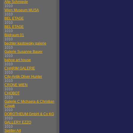
Alte Schmiede
1010
Wien Museum MUSA
1010
BEL ETAGE
1010
BEL ETAGE
1010
Bildraum 01
1010
bechter kastowsky galerie
1010
Galerie Susanne Bauer
1010
bahoe art house
1010
CHARIM GALERIE
1010
City-Antik Oliver Hunter
1010
CRONE WIEN
1010
CHOBOT
1010
Galerie C Michaela & Christian
Czaak
1010
DOROTHEUM GmbH & Co KG
1010
GALLERY EZZO
1010
Splitter Art