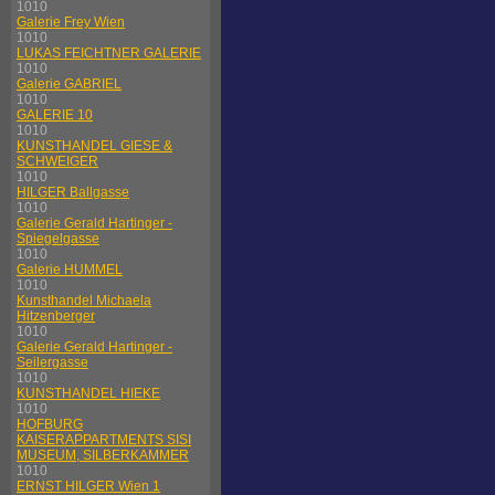
1010
Galerie Frey Wien
1010
LUKAS FEICHTNER GALERIE
1010
Galerie GABRIEL
1010
GALERIE 10
1010
KUNSTHANDEL GIESE &
SCHWEIGER
1010
HILGER Ballgasse
1010
Galerie Gerald Hartinger -
Spiegelgasse
1010
Galerie HUMMEL
1010
Kunsthandel Michaela
Hitzenberger
1010
Galerie Gerald Hartinger -
Seilergasse
1010
KUNSTHANDEL HIEKE
1010
HOFBURG
KAISERAPPARTMENTS SISI
MUSEUM, SILBERKAMMER
1010
ERNST HILGER Wien 1