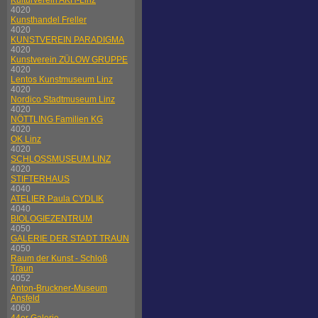
Kulturverein AKH-Linz
4020
Kunsthandel Freller
4020
KUNSTVEREIN PARADIGMA
4020
Kunstverein ZÜLOW GRUPPE
4020
Lentos Kunstmuseum Linz
4020
Nordico Stadtmuseum Linz
4020
NÖTTLING Familien KG
4020
OK Linz
4020
SCHLOSSMUSEUM LINZ
4020
STIFTERHAUS
4040
ATELIER Paula CYDLIK
4040
BIOLOGIEZENTRUM
4050
GALERIE DER STADT TRAUN
4050
Raum der Kunst - Schloß
Traun
4052
Anton-Bruckner-Museum
Ansfeld
4060