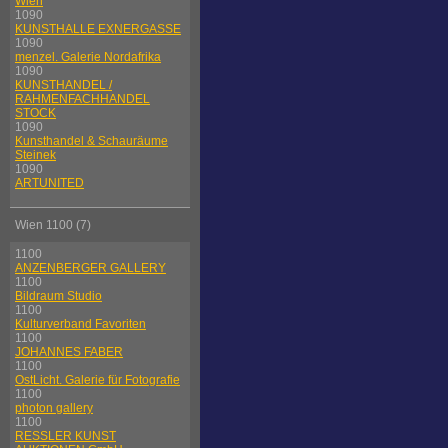
Wien
1090
KUNSTHALLE EXNERGASSE
1090
menzel. Galerie Nordafrika
1090
KUNSTHANDEL /
RAHMENFACHHANDEL
STOCK
1090
Kunsthandel & Schauräume
Steinek
1090
ARTUNITED
Wien 1100 (7)
1100
ANZENBERGER GALLERY
1100
Bildraum Studio
1100
Kulturverband Favoriten
1100
JOHANNES FABER
1100
OstLicht. Galerie für Fotografie
1100
photon gallery
1100
RESSLER KUNST