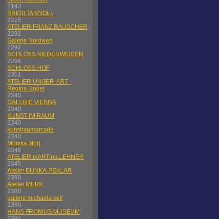
2143
BRIGITTA KNOLL
2225
ATELIER FRANZ RAUSCHER
2292
Galerie Nordweg
2292
SCHLOSS NIEDERWEIDEN
2294
SCHLOSS HOF
2301
ATELIER UNGER-ART -
Regina Unger
2340
GALERIE VIENNA
2340
KUNST IM RAUM
2340
kunstraumarcade
2340
Monika Mori
2345
ATELIER mARTina LEHNER
2345
Atelier BUNKA-PEKLAR
2380
Atelier MERK
2380
galerie michaela seif
2380
HANS FRONIUS MUSEUM
2384