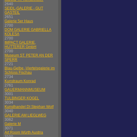
2640
SEIDL-GALERIE - GUT
GASTEIL
2651
Galerie 5er Haus
2700
DOM GALERIE GABRIELLA
KOLESA
2700
IMPACT GALERIE,
HUTTERER GmbH
2700
Museum ST. PETER AN DER
SPERR
2721
Blau-Gelbe -Viertelsgalerie im
Schloss Fischau
2734
Kunstraum Konrad
2761
GAUERMANNMUSEUM
3001
TULBINGER KOGEL
3034
Kunsthandel DI Stephan Wolf
3040
GALERIE AM LIEGLWEG
3062
Galerie M
3071
Art Room Würth Austria
3100