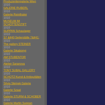
Produzentengalerie Wien
1010
GALERIE RUBERL
1010
Galerie Reinthaler
1010
MUSEUM IM
SCHOTTENSTIFT
1010
SUPPAN Schaulager
1010
S7 &#40;Seilerstätte 7&#41;
1010
The gallery STEINER
1010
Galerie Sikabonyi
1010
AM STUBENTOR
1010
Atelier Saranova
1010
TONY SUBAL GALLERY
1010
SCHÜTZ Kunst & Antiquitäten
1010
Silvia Steinek Galerie
1010
Galerie Szaal
1010
Galerie STURM & SCHOBER
1010
Galerie Martin Suppan