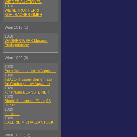
WIDDER AUKTIONEN
1010
WIENERROITHER &
KOHLBACHER GMBH
Wien 1018 (1)
1018
WAGNER:WERK Museum
Postsparkasse
Wien 1020 (6)
1020
Porzellanmuseum im Augarten
1020
TBA21-Thyssen-Bornemisza
Art Contemporary Augarten
1020
kunstraum BERNSTEINER
1020
Studio Steinbrener/Dempf &
Huber
1020
section.a
1020
GALERIE MICHAELA STOCK
Wien 1030 (12)