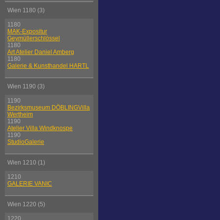
Wien 1180 (3)
1180
MAK-Expositur
Geymüllerschlössel
1180
Art Atelier Daniel Amberg
1180
Galerie & Kunsthandel HARTL
Wien 1190 (3)
1190
Bezirksmuseum DÖBLINGVilla
Wertheim
1190
Atelier Villa Windknospe
1190
StudioGalerie
Wien 1210 (1)
1210
GALERIE VANIC
Wien 1220 (5)
1220