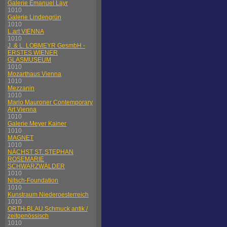
Galerie Emanuel Layr
1010
Galerie Lindengrün
1010
L.art VIENNA
1010
J. & L. LOBMEYR GesmbH -
ERSTES WIENER
GLASMUSEUM
1010
Mozarthaus Vienna
1010
Mezzanin
1010
Mario Mauroner Contemporary
Art Vienna
1010
Galerie Meyer Kainer
1010
MAGNET
1010
NÄCHST ST. STEPHAN
ROSEMARIE
SCHWARZWÄLDER
1010
Nitsch-Foundation
1010
Kunstraum Niederoesterreich
1010
ORTH-BLAU Schmuck antik /
zeitgenössisch
1010