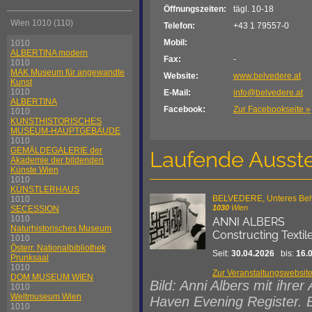
Öffnungszeiten:
tägl. 10-18
Wien 1010 (110)
Telefon:
+43 1 79557-0
Mobil:
1010
ALBERTINA modern
Fax:
-
1010
MAK Museum für angewandte
Website:
www.belvedere.at
Kunst
1010
E-Mail:
info@belvedere.at
ALBERTINA
Facebook:
Zur Facebookseite »
1010
KUNSTHISTORISCHES
MUSEUM-HAUPTGEBÄUDE
1010
GEMÄLDEGALERIE der
Laufende Ausste
Akademie der bildenden
Künste Wien
1010
KÜNSTLERHAUS
BELVEDERE, Unteres Bel
1010
1030
Wien
SECESSION
1010
ANNI ALBERS
Naturhistorisches Museum
Constructing Textil
1010
Österr. Nationalbibliothek
Seit:
30.04.2026
bis:
16.
Prunksaal
1010
Zur Veranstaltungswebsit
DOM MUSEUM WIEN
Bild: Anni Albers mit ihr
1010
Weltmuseum Wien
Haven Evening Register. B
1010