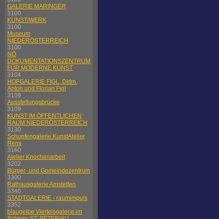
GALERIE MARINGER
3100
KUNST/WERK
3100
Museum
NIEDERÖSTERREICH
3100
NÖ
DOKUMENTATIONSZENTRUM
FÜR MODERNE KUNST
3104
HOFGALERIE FIGL, Dkfm.
Anton und Florian Figl
3109
Ausstellungsbrücke
3109
KUNST IM ÖFFENTLICHEN
RAUM NIEDERÖSTERREICH
3130
Schupfengalerie KunstAtelier
Remi
3160
Atelier Knochenarbeit
3202
Bürger- und Gemeindezentrum
3300
Rathausgalerie Amstetten
3340
STADTGALERIE - raumimpuls
3352
blaugelbe Viertelsgalerie im
Schloss ST. PETER/AU