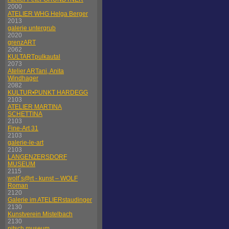
2000
ATELIER WHG Helga Berger
2013
galerie untergrub
2020
grenzART
2062
KULTARTpulkautal
2073
Atelier ARTani, Anita
Windhager
2082
KULTUR•PUNKT HARDEGG
2103
ATELIER MARTINA
SCHETTINA
2103
Fine-Art 31
2103
galerie-le-art
2103
LANGENZERSDORF
MUSEUM
2115
wolf´s@rt - kunst – WOLF
Roman
2120
Galerie im ATELIERstaudinger
2130
Kunstverein Mistelbach
2130
nitsch museum