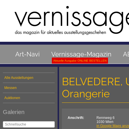
Art-Navi
Vernissage-Magazin
A
Aktuelle Ausgabe ONLINE BESTELLEN
BELVEDERE, U
Alle Ausstellungen
Messen
Orangerie
Auktionen
Galerien
Anschrift:
Rennweg 6
1030 Wien
in Google Maps anz