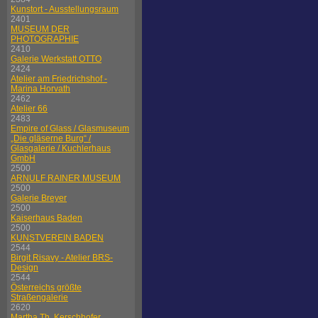
Kunstort - Ausstellungsraum
2401
MUSEUM DER
PHOTOGRAPHIE
2410
Galerie Werkstatt OTTO
2424
Atelier am Friedrichshof -
Marina Horvath
2462
Atelier 66
2483
Empire of Glass / Glasmuseum
„Die gläserne Burg“ /
Glasgalerie / Kuchlerhaus
GmbH
2500
ARNULF RAINER MUSEUM
2500
Galerie Breyer
2500
Kaiserhaus Baden
2500
KUNSTVEREIN BADEN
2544
Birgit Risavy - Atelier BRS-
Design
2544
Österreichs größte
Straßengalerie
2620
Martha Th. Kerschhofer