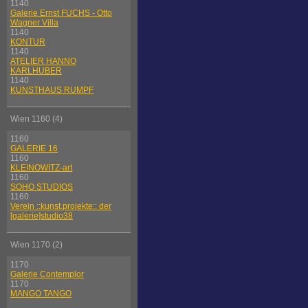
1140
Galerie Ernst FUCHS - Otto
Wagner Villa
1140
KONTUR
1140
ATELIER HANNO
KARLHUBER
1140
KUNSTHAUS RUMPF
Wien 1160 (4)
1160
GALERIE 16
1160
KLEINOWITZ-art
1160
SOHO STUDIOS
1160
Verein ::kunst.projekte:: der
[galerie]studio38
Wien 1170 (2)
1170
Galerie Contemplor
1170
MANGO TANGO