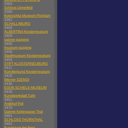
3363
Schloss Ulmerfeld
3380
Kokoschka Museum Pöchlarn
3382
SCHALLABURG
3400
ALBERTINA Klosterneuburg
3400
galerie gugging
3400
museum gugging
3400
Stadtmuseum Klosterneuburg
3400
STIFT KLOSTERNEUBURG
3411
Künstlerbund Klosterneuburg
3420
Werner SZENDI
3430
EGON SCHIELE-MUSEUM
3430
Kunstwerkstatt Tulln
3451
Antikhof Figl
3470
Galerie Kellergasse Thal
3481
SCHLOSS THÜRNTHAL
3482
Kunstraum Am Berg