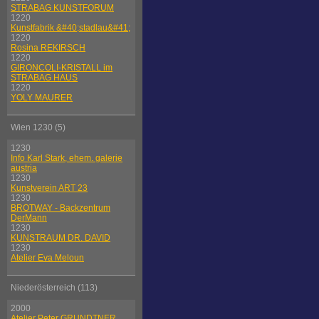
STRABAG KUNSTFORUM
1220
Kunstfabrik &#40;stadlau&#41;
1220
Rosina REKIRSCH
1220
GIRONCOLI-KRISTALL im
STRABAG HAUS
1220
YOLY MAURER
Wien 1230 (5)
1230
Info Karl Stark, ehem. galerie
austria
1230
Kunstverein ART 23
1230
BROTWAY - Backzentrum
DerMann
1230
KUNSTRAUM DR. DAVID
1230
Atelier Eva Meloun
Niederösterreich (113)
2000
Atelier Peter GRUNDTNER