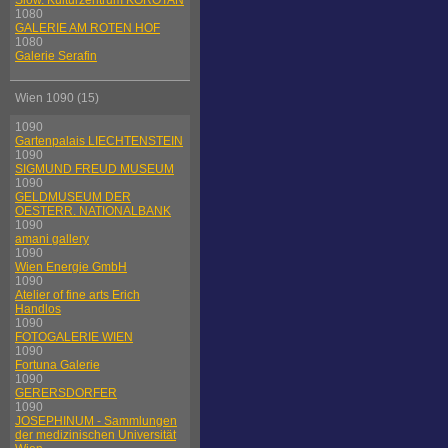
Slow. Kulturzentrum KOROTAN
1080
GALERIE AM ROTEN HOF
1080
Galerie Serafin
Wien 1090 (15)
1090
Gartenpalais LIECHTENSTEIN
1090
SIGMUND FREUD MUSEUM
1090
GELDMUSEUM DER
OESTERR. NATIONALBANK
1090
amani gallery
1090
Wien Energie GmbH
1090
Atelier of fine arts Erich
Handlos
1090
FOTOGALERIE WIEN
1090
Fortuna Galerie
1090
GERERSDORFER
1090
JOSEPHINUM - Sammlungen
der medizinischen Universität