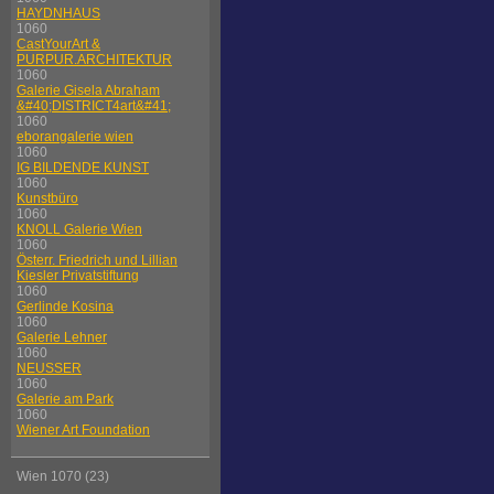
HAYDNHAUS
1060
CastYourArt &
PURPUR.ARCHITEKTUR
1060
Galerie Gisela Abraham
&#40;DISTRICT4art&#41;
1060
eborangalerie wien
1060
IG BILDENDE KUNST
1060
Kunstbüro
1060
KNOLL Galerie Wien
1060
Österr. Friedrich und Lillian
Kiesler Privatstiftung
1060
Gerlinde Kosina
1060
Galerie Lehner
1060
NEUSSER
1060
Galerie am Park
1060
Wiener Art Foundation
Wien 1070 (23)