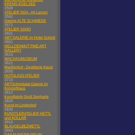
KREMS-EGELSEE
3508
ATELIER SISA - Art Larson
3562
Galerie ALTE SCHMIEDE
3571
ATELIER SAVIO
3601
ART GALERIE im Hotel Schloß
3601
HELLDENMUT FINE ART
GALLERY
3610
WACHAUMUSEUM
3622
Marillenhof - Destillerie Kausl
3650
HOTGLASS ATELIER
3710
ARTSchmidatal Galerie im
Konzerthaus
3812
Kunstfabrik Groß Siegharts
3820
Kunst im Lindenhof
3830
KÜNSTLERATELIER HETTL
und KOLLAR
3910
BLAUGELBEZWETTL
3943
DAS KUNSTMUSEUM