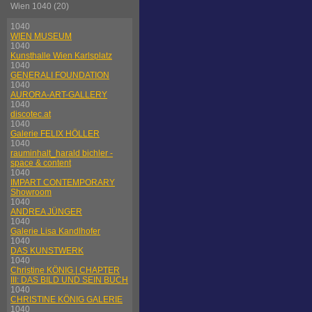
Wien 1040 (20)
1040
WIEN MUSEUM
1040
Kunsthalle Wien Karlsplatz
1040
GENERALI FOUNDATION
1040
AURORA-ART-GALLERY
1040
discotec.at
1040
Galerie FELIX HÖLLER
1040
rauminhalt_harald bichler -
space & content
1040
IMPART CONTEMPORARY
Showroom
1040
ANDREA JÜNGER
1040
Galerie Lisa Kandlhofer
1040
DAS KUNSTWERK
1040
Christine KÖNIG | CHAPTER
III: DAS BILD UND SEIN BUCH
1040
CHRISTINE KÖNIG GALERIE
1040