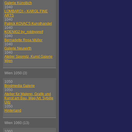
Galerie Künstlich
1040
LOMBARDI – KARGL FINE
ARTS
1040
Patrick KOVACS Kunsthandel
1040
KOENIG2 by_robbygreif
1040
Bernadette Rosa Müller
1040
Galerie Neuwirth
1040
Atelier Spornitz, Kunst Galerie
Wien
Wien 1050 (3)
1050
Brodmedia Galerie
1050
Atelier für Malerei, Grafik und
Kunst am Bau, Mag Art. Sybille
Uitz
1050
Hinterland
Wien 1060 (13)
1060