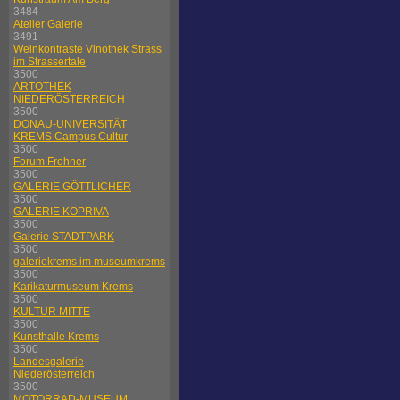
3484
Atelier Galerie
3491
Weinkontraste Vinothek Strass
im Strassertale
3500
ARTOTHEK
NIEDERÖSTERREICH
3500
DONAU-UNIVERSITÄT
KREMS Campus Cultur
3500
Forum Frohner
3500
GALERIE GÖTTLICHER
3500
GALERIE KOPRIVA
3500
Galerie STADTPARK
3500
galeriekrems im museumkrems
3500
Karikaturmuseum Krems
3500
KULTUR MITTE
3500
Kunsthalle Krems
3500
Landesgalerie
Niederösterreich
3500
MOTORRAD-MUSEUM