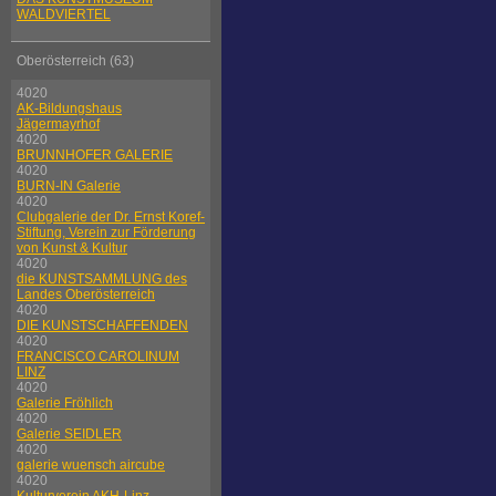
WALDVIERTEL
Oberösterreich (63)
4020
AK-Bildungshaus
Jägermayrhof
4020
BRUNNHOFER GALERIE
4020
BURN-IN Galerie
4020
Clubgalerie der Dr. Ernst Koref-
Stiftung, Verein zur Förderung
von Kunst & Kultur
4020
die KUNSTSAMMLUNG des
Landes Oberösterreich
4020
DIE KUNSTSCHAFFENDEN
4020
FRANCISCO CAROLINUM
LINZ
4020
Galerie Fröhlich
4020
Galerie SEIDLER
4020
galerie wuensch aircube
4020