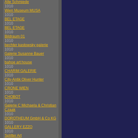
Alte Schmiede
1010
Wien Museum MUSA
1010
BEL ETAGE
1010
BEL ETAGE
1010
Bildraum 01
1010
bechter kastowsky galerie
1010
Galerie Susanne Bauer
1010
bahoe art house
1010
CHARIM GALERIE
1010
City-Antik Oliver Hunter
1010
CRONE WIEN
1010
CHOBOT
1010
Galerie C Michaela & Christian
Czaak
1010
DOROTHEUM GmbH & Co KG
1010
GALLERY EZZO
1010
Splitter Art