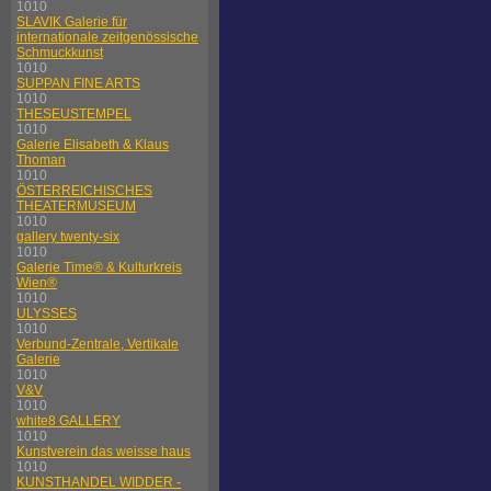
1010
SLAVIK Galerie für
internationale zeitgenössische
Schmuckkunst
1010
SUPPAN FINE ARTS
1010
THESEUSTEMPEL
1010
Galerie Elisabeth & Klaus
Thoman
1010
ÖSTERREICHISCHES
THEATERMUSEUM
1010
gallery twenty-six
1010
Galerie Time® & Kulturkreis
Wien®
1010
ULYSSES
1010
Verbund-Zentrale, Vertikale
Galerie
1010
V&V
1010
white8 GALLERY
1010
Kunstverein das weisse haus
1010
KUNSTHANDEL WIDDER -