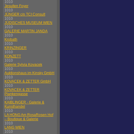
1010
Jesuiten Foyer
1010
JÜNGER c/o TCI Consult
1010
JÜDISCHES MUSEUM WIEN
1010
GALERIE MARTIN JANDA
1010
Krobath
1010
KRINZINGER
1010
KONZETT
1010
Galerie Sylvia Kovacek
1010
Auktionshaus im Kinsky GmbH
1010
KOVACEK & ZETTER GmbH
1010
KOVACEK & ZETTER
Plankengasse
1010
KAIBLINGER - Galerie &
Kunsthandel
1010
LA HONG Am RosaRosen Hof
– Boutique & Galerie
1010
LANG WIEN
1010