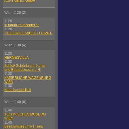
AUKTIONEN GmbH
Wien 1120 (2)
1120
ip.forum im ipcenter.at
1120
ATELIER ELISABETH OLIVIER
Wien 1130 (4)
1130
HERMESVILLA
1130
Schloß Schönbrunn Kultur-
und Betriebsges.m.b.H.
1130
KAISERLICHE WAGENBURG
WIEN
1130
Kunsthandel Keil
Wien 1140 (6)
1140
TECHNISCHES MUSEUM
WIEN
1140
Bezirksmuseum Penzing