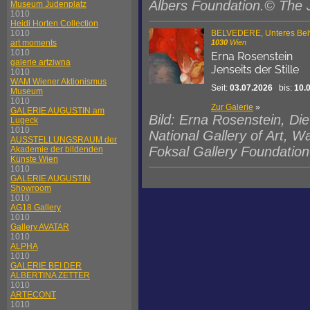
Albers Foundation.© The J
Museum Judenplatz
1010
Heidi Horten Collection
1010
BELVEDERE, Unteres Bel
art moments
1030
Wien
1010
Erna Rosenstein
galerie artziwna
Jenseits der Stille
1010
WAM Wiener Aktionismus
Seit:
03.07.2026
bis:
10.
Museum
1010
Zur Galerie
»
GALERIE AUGUSTIN am
Bild: Erna Rosenstein, Di
Lugeck
1010
National Gallery of Art, 
AUSSTELLUNGSRAUM der
Foksal Gallery Foundatio
Akademie der bildenden
Künste Wien
1010
GALERIE AUGUSTIN
Showroom
1010
AG18 Gallery
1010
Gallery AVATAR
1010
ALPHA
1010
GALERIE BEI DER
ALBERTINA ZETTER
1010
ARTECONT
1010