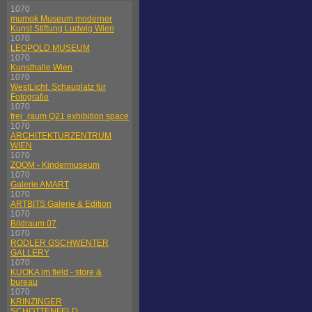
1070
mumok Museum moderner
Kunst Stiftung Ludwig Wien
1070
LEOPOLD MUSEUM
1070
Kunsthalle Wien
1070
WestLicht. Schauplatz für
Fotografie
1070
frei_raum Q21 exhibition space
1070
ARCHITEKTURZENTRUM
WIEN
1070
ZOOM - Kindermuseum
1070
Galerie AMART
1070
ARTBITS Galerie & Edition
1070
Bildraum 07
1070
RODLER GSCHWENTER
GALLERY
1070
KUOKA im field - store &
bureau
1070
KRINZINGER
SCHOTTENFELD