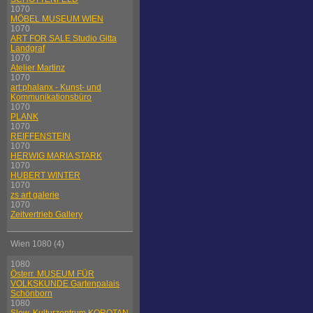
1070
MÖBEL MUSEUM WIEN
1070
ART FOR SALE Studio Gitta
Landgraf
1070
Atelier Martinz
1070
art:phalanx - Kunst- und
Kommunikationsbüro
1070
PLANK
1070
REIFFENSTEIN
1070
HERWIG MARIA STARK
1070
HUBERT WINTER
1070
zs art galerie
1070
Zeitvertrieb Gallery
Wien 1080 (4)
1080
Österr. MUSEUM FÜR
VOLKSKUNDE Gartenpalais
Schönborn
1080