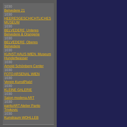
1030
Belvedere 21
1030
HEERESGESCHICHTLICHES
MUSEUM
1030
BELVEDERE, Unteres
Belvedere & Orangerie
1030
BELVEDERE, Oberes
Belvedere
1030
KUNST HAUS WIEN. Museum
Hundertwasser
1030
Arnold Schönberg Center
1030
FOTO ARSENAL WIEN
1030
Verein KunstPlatzl
1030
KLEINE GALERIE
1030
Salon modena ART
1030
pantoART Atelier Panto
Trivkovic
1030
Kunstraum WOHLLEB