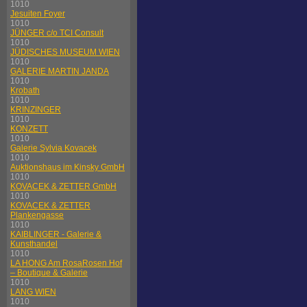
1010
Jesuiten Foyer
1010
JÜNGER c/o TCI Consult
1010
JÜDISCHES MUSEUM WIEN
1010
GALERIE MARTIN JANDA
1010
Krobath
1010
KRINZINGER
1010
KONZETT
1010
Galerie Sylvia Kovacek
1010
Auktionshaus im Kinsky GmbH
1010
KOVACEK & ZETTER GmbH
1010
KOVACEK & ZETTER
Plankengasse
1010
KAIBLINGER - Galerie &
Kunsthandel
1010
LA HONG Am RosaRosen Hof
– Boutique & Galerie
1010
LANG WIEN
1010