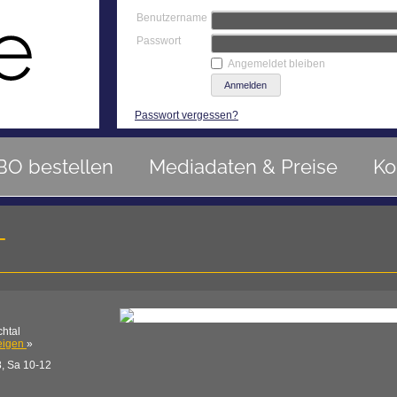
Benutzername
Passwort
Angemeldet bleiben
Passwort vergessen?
BO bestellen
Mediadaten & Preise
Ko
T
chtal
eigen
»
8, Sa 10-12