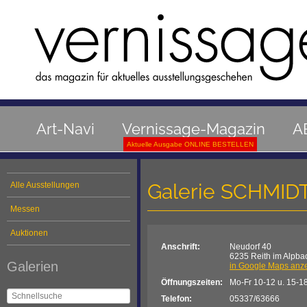
Art-Navi
Vernissage-Magazin
A
Aktuelle Ausgabe ONLINE BESTELLEN
Galerie SCHMID
Alle Ausstellungen
Messen
Auktionen
Anschrift:
Neudorf 40
6235 Reith im Alpba
Galerien
in Google Maps anz
Öffnungszeiten:
Mo-Fr 10-12 u. 15-1
Telefon:
05337/63666