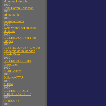
Museum Judenplatz
1010
Heidi Horten Collection
1010
art moments
1010
galerie artziwna
1010
WAM Wiener Aktionismus
Museum
1010
GALERIE AUGUSTIN am
Lugeck
1010
AUSSTELLUNGSRAUM der
Akademie der bildenden
Künste Wien
1010
GALERIE AUGUSTIN
Showroom
1010
AG18 Gallery
1010
Gallery AVATAR
1010
ALPHA
1010
GALERIE BEI DER
ALBERTINA ZETTER
1010
ARTECONT
1010