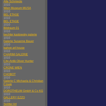
Alte Schmiede
1010
Wien Museum MUSA
1010
BEL ETAGE
1010
BEL ETAGE
1010
Bildraum 01
1010
bechter kastowsky galerie
1010
Galerie Susanne Bauer
1010
bahoe art house
1010
CHARIM GALERIE
1010
City-Antik Oliver Hunter
1010
CRONE WIEN
1010
CHOBOT
1010
Galerie C Michaela & Christian
Czaak
1010
DOROTHEUM GmbH & Co KG
1010
GALLERY EZZO
1010
Splitter Art