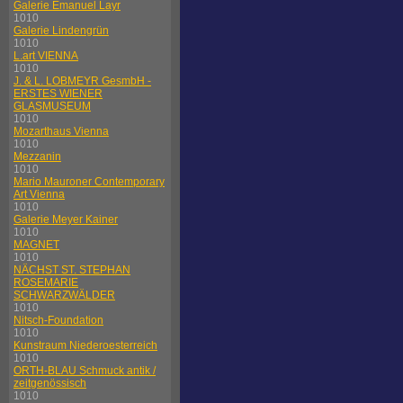
Galerie Emanuel Layr
1010
Galerie Lindengrün
1010
L.art VIENNA
1010
J. & L. LOBMEYR GesmbH -
ERSTES WIENER
GLASMUSEUM
1010
Mozarthaus Vienna
1010
Mezzanin
1010
Mario Mauroner Contemporary
Art Vienna
1010
Galerie Meyer Kainer
1010
MAGNET
1010
NÄCHST ST. STEPHAN
ROSEMARIE
SCHWARZWÄLDER
1010
Nitsch-Foundation
1010
Kunstraum Niederoesterreich
1010
ORTH-BLAU Schmuck antik /
zeitgenössisch
1010