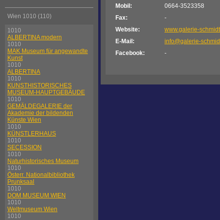
Mobil:
0664-3523358
Wien 1010 (110)
Fax:
-
Website:
www.galerie-schmid
1010
ALBERTINA modern
E-Mail:
info@galerie-schmid
1010
MAK Museum für angewandte
Facebook:
-
Kunst
1010
ALBERTINA
1010
KUNSTHISTORISCHES
MUSEUM-HAUPTGEBÄUDE
1010
GEMÄLDEGALERIE der
Akademie der bildenden
Künste Wien
1010
KÜNSTLERHAUS
1010
SECESSION
1010
Naturhistorisches Museum
1010
Österr. Nationalbibliothek
Prunksaal
1010
DOM MUSEUM WIEN
1010
Weltmuseum Wien
1010