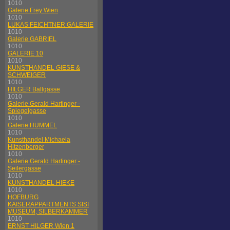
1010
Galerie Frey Wien
1010
LUKAS FEICHTNER GALERIE
1010
Galerie GABRIEL
1010
GALERIE 10
1010
KUNSTHANDEL GIESE &
SCHWEIGER
1010
HILGER Ballgasse
1010
Galerie Gerald Hartinger -
Spiegelgasse
1010
Galerie HUMMEL
1010
Kunsthandel Michaela
Hitzenberger
1010
Galerie Gerald Hartinger -
Seilergasse
1010
KUNSTHANDEL HIEKE
1010
HOFBURG
KAISERAPPARTMENTS SISI
MUSEUM, SILBERKAMMER
1010
ERNST HILGER Wien 1