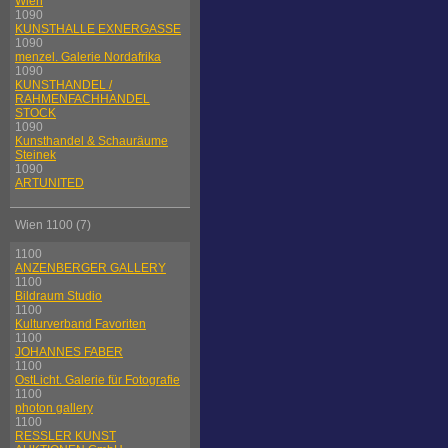
Wien
1090
KUNSTHALLE EXNERGASSE
1090
menzel. Galerie Nordafrika
1090
KUNSTHANDEL /
RAHMENFACHHANDEL
STOCK
1090
Kunsthandel & Schauräume
Steinek
1090
ARTUNITED
Wien 1100 (7)
1100
ANZENBERGER GALLERY
1100
Bildraum Studio
1100
Kulturverband Favoriten
1100
JOHANNES FABER
1100
OstLicht. Galerie für Fotografie
1100
photon gallery
1100
RESSLER KUNST