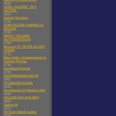
2640
SEIDL-GALERIE - GUT
GASTEIL
2651
Galerie 5er Haus
2700
DOM GALERIE GABRIELLA
KOLESA
2700
IMPACT GALERIE,
HUTTERER GmbH
2700
Museum ST. PETER AN DER
SPERR
2721
Blau-Gelbe -Viertelsgalerie im
Schloss Fischau
2734
Kunstraum Konrad
2761
GAUERMANNMUSEUM
3001
TULBINGER KOGEL
3034
Kunsthandel DI Stephan Wolf
3040
GALERIE AM LIEGLWEG
3062
Galerie M
3071
Art Room Würth Austria
3100