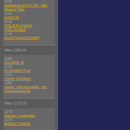
1140
Galerie Ernst FUCHS - Otto
Wagner Villa
1140
KONTUR
1140
ATELIER HANNO
KARLHUBER
1140
KUNSTHAUS RUMPF
Wien 1160 (4)
1160
GALERIE 16
1160
KLEINOWITZ-art
1160
SOHO STUDIOS
1160
Verein ::kunst.projekte:: der
[galerie]studio38
Wien 1170 (2)
1170
Galerie Contemplor
1170
MANGO TANGO