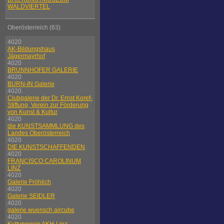
WALDVIERTEL
Oberösterreich (63)
4020
AK-Bildungshaus
Jägermayrhof
4020
BRUNNHOFER GALERIE
4020
BURN-IN Galerie
4020
Clubgalerie der Dr. Ernst Koref-
Stiftung, Verein zur Förderung
von Kunst & Kultur
4020
die KUNSTSAMMLUNG des
Landes Oberösterreich
4020
DIE KUNSTSCHAFFENDEN
4020
FRANCISCO CAROLINUM
LINZ
4020
Galerie Fröhlich
4020
Galerie SEIDLER
4020
galerie wuensch aircube
4020