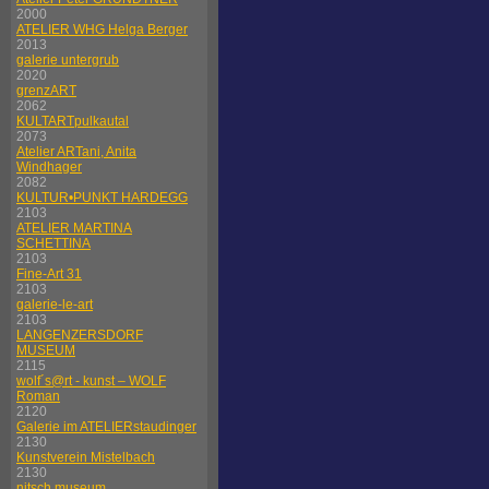
2000
ATELIER WHG Helga Berger
2013
galerie untergrub
2020
grenzART
2062
KULTARTpulkautal
2073
Atelier ARTani, Anita
Windhager
2082
KULTUR•PUNKT HARDEGG
2103
ATELIER MARTINA
SCHETTINA
2103
Fine-Art 31
2103
galerie-le-art
2103
LANGENZERSDORF
MUSEUM
2115
wolf´s@rt - kunst – WOLF
Roman
2120
Galerie im ATELIERstaudinger
2130
Kunstverein Mistelbach
2130
nitsch museum