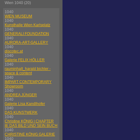
Wien 1040 (20)
1040
WIEN MUSEUM
1040
Kunsthalle Wien Karlsplatz
1040
GENERALI FOUNDATION
1040
AURORA-ART-GALLERY
1040
discotec.at
1040
Galerie FELIX HÖLLER
1040
rauminhalt_harald bichler -
space & content
1040
IMPART CONTEMPORARY
Showroom
1040
ANDREA JÜNGER
1040
Galerie Lisa Kandlhofer
1040
DAS KUNSTWERK
1040
Christine KÖNIG | CHAPTER
III: DAS BILD UND SEIN BUCH
1040
CHRISTINE KÖNIG GALERIE
1040