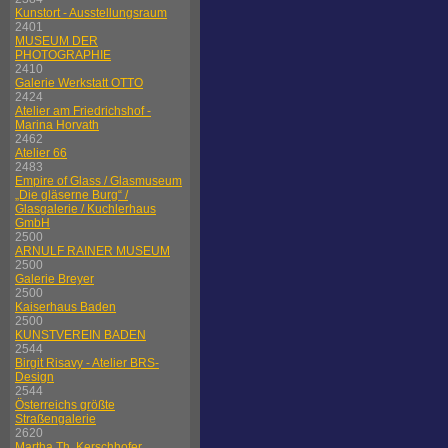
Kunstort - Ausstellungsraum
2401
MUSEUM DER
PHOTOGRAPHIE
2410
Galerie Werkstatt OTTO
2424
Atelier am Friedrichshof -
Marina Horvath
2462
Atelier 66
2483
Empire of Glass / Glasmuseum
„Die gläserne Burg“ /
Glasgalerie / Kuchlerhaus
GmbH
2500
ARNULF RAINER MUSEUM
2500
Galerie Breyer
2500
Kaiserhaus Baden
2500
KUNSTVEREIN BADEN
2544
Birgit Risavy - Atelier BRS-
Design
2544
Österreichs größte
Straßengalerie
2620
Martha Th. Kerschhofer