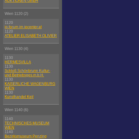
AUKTIONEN GmbH
Wien 1120 (2)
1120
ip.forum im ipcenter.at
1120
ATELIER ELISABETH OLIVIER
Wien 1130 (4)
1130
HERMESVILLA
1130
Schloß Schönbrunn Kultur-
und Betriebsges.m.b.H.
1130
KAISERLICHE WAGENBURG
WIEN
1130
Kunsthandel Keil
Wien 1140 (6)
1140
TECHNISCHES MUSEUM
WIEN
1140
Bezirksmuseum Penzing