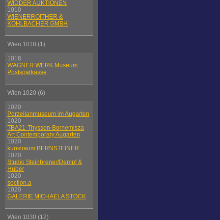
WIDDER AUKTIONEN
1010
WIENERROITHER &
KOHLBACHER GMBH
Wien 1018 (1)
1018
WAGNER:WERK Museum
Postsparkasse
Wien 1020 (6)
1020
Porzellanmuseum im Augarten
1020
TBA21-Thyssen-Bornemisza
Art Contemporary Augarten
1020
kunstraum BERNSTEINER
1020
Studio Steinbrener/Dempf &
Huber
1020
section.a
1020
GALERIE MICHAELA STOCK
Wien 1030 (12)