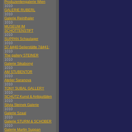
Produzentengalerie Wien
1010
GALERIE RUBERL
1010
Galerie Reinthaler
1010
MUSEUM IM
SCHOTTENSTIFT
1010
SUPPAN Schaulager
1010
S7 &#40;Seilerstätte 7&#41;
1010
The gallery STEINER
1010
Galerie Sikabonyi
1010
AM STUBENTOR
1010
Atelier Saranova
1010
TONY SUBAL GALLERY
1010
SCHÜTZ Kunst & Antiquitäten
1010
Silvia Steinek Galerie
1010
Galerie Szaal
1010
Galerie STURM & SCHOBER
1010
Galerie Martin Suppan