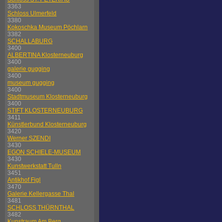
3363
Schloss Ulmerfeld
3380
Kokoschka Museum Pöchlarn
3382
SCHALLABURG
3400
ALBERTINA Klosterneuburg
3400
galerie gugging
3400
museum gugging
3400
Stadtmuseum Klosterneuburg
3400
STIFT KLOSTERNEUBURG
3411
Künstlerbund Klosterneuburg
3420
Werner SZENDI
3430
EGON SCHIELE-MUSEUM
3430
Kunstwerkstatt Tulln
3451
Antikhof Figl
3470
Galerie Kellergasse Thal
3481
SCHLOSS THÜRNTHAL
3482
Kunstraum Am Berg