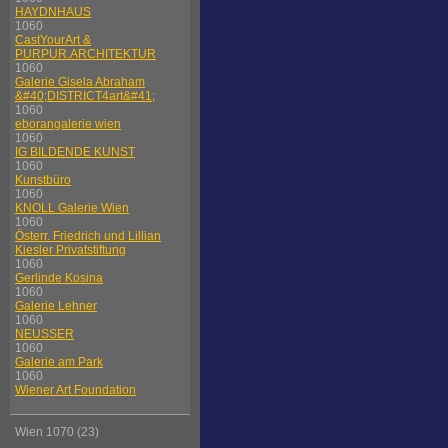
HAYDNHAUS
1060
CastYourArt &
PURPUR.ARCHITEKTUR
1060
Galerie Gisela Abraham
&#40;DISTRICT4art&#41;
1060
eborangalerie wien
1060
IG BILDENDE KUNST
1060
Kunstbüro
1060
KNOLL Galerie Wien
1060
Österr. Friedrich und Lillian
Kiesler Privatstiftung
1060
Gerlinde Kosina
1060
Galerie Lehner
1060
NEUSSER
1060
Galerie am Park
1060
Wiener Art Foundation
Wien 1070 (23)