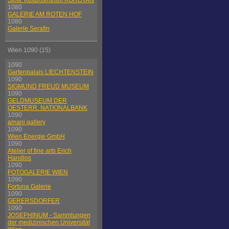
Slow. Kulturzentrum KOROTAN
1080
GALERIE AM ROTEN HOF
1080
Galerie Serafin
Wien 1090 (15)
1090
Gartenpalais LIECHTENSTEIN
1090
SIGMUND FREUD MUSEUM
1090
GELDMUSEUM DER
OESTERR. NATIONALBANK
1090
amani gallery
1090
Wien Energie GmbH
1090
Atelier of fine arts Erich
Handlos
1090
FOTOGALERIE WIEN
1090
Fortuna Galerie
1090
GERERSDORFER
1090
JOSEPHINUM - Sammlungen
der medizinischen Universität