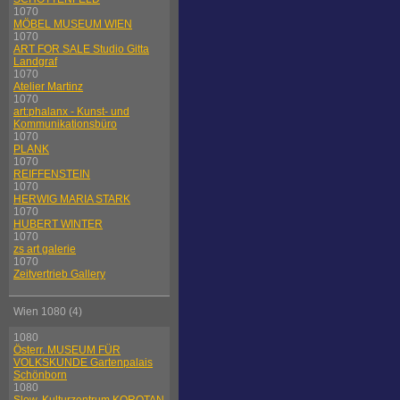
1070
MÖBEL MUSEUM WIEN
1070
ART FOR SALE Studio Gitta
Landgraf
1070
Atelier Martinz
1070
art:phalanx - Kunst- und
Kommunikationsbüro
1070
PLANK
1070
REIFFENSTEIN
1070
HERWIG MARIA STARK
1070
HUBERT WINTER
1070
zs art galerie
1070
Zeitvertrieb Gallery
Wien 1080 (4)
1080
Österr. MUSEUM FÜR
VOLKSKUNDE Gartenpalais
Schönborn
1080