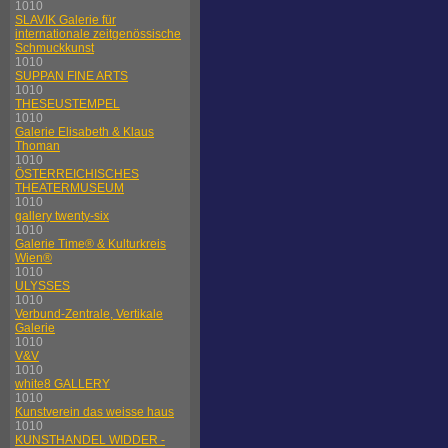
1010
SLAVIK Galerie für
internationale zeitgenössische
Schmuckkunst
1010
SUPPAN FINE ARTS
1010
THESEUSTEMPEL
1010
Galerie Elisabeth & Klaus
Thoman
1010
ÖSTERREICHISCHES
THEATERMUSEUM
1010
gallery twenty-six
1010
Galerie Time® & Kulturkreis
Wien®
1010
ULYSSES
1010
Verbund-Zentrale, Vertikale
Galerie
1010
V&V
1010
white8 GALLERY
1010
Kunstverein das weisse haus
1010
KUNSTHANDEL WIDDER -