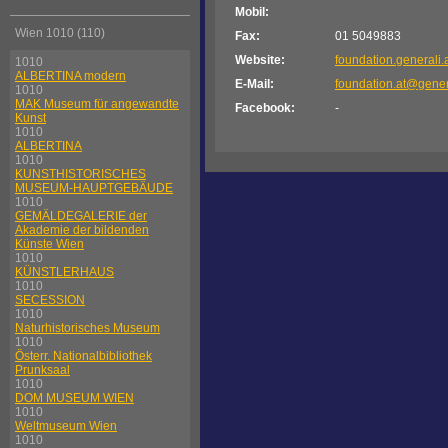
Mobil:
Wien 1010 (110)
Fax:
01 5049883
Website:
foundation.generali.
1010
ALBERTINA modern
E-Mail:
foundation.at@gener
1010
MAK Museum für angewandte
Facebook:
-
Kunst
1010
ALBERTINA
1010
KUNSTHISTORISCHES
MUSEUM-HAUPTGEBÄUDE
1010
GEMÄLDEGALERIE der
Akademie der bildenden
Künste Wien
1010
KÜNSTLERHAUS
1010
SECESSION
1010
Naturhistorisches Museum
1010
Österr. Nationalbibliothek
Prunksaal
1010
DOM MUSEUM WIEN
1010
Weltmuseum Wien
1010