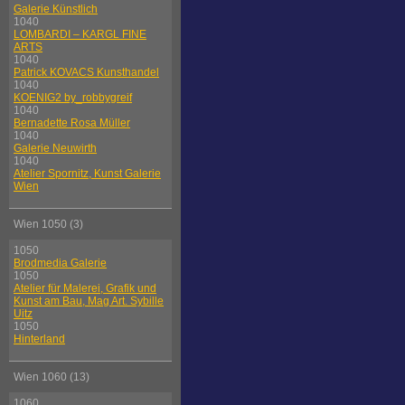
Galerie Künstlich
1040
LOMBARDI – KARGL FINE
ARTS
1040
Patrick KOVACS Kunsthandel
1040
KOENIG2 by_robbygreif
1040
Bernadette Rosa Müller
1040
Galerie Neuwirth
1040
Atelier Spornitz, Kunst Galerie
Wien
Wien 1050 (3)
1050
Brodmedia Galerie
1050
Atelier für Malerei, Grafik und
Kunst am Bau, Mag Art. Sybille
Uitz
1050
Hinterland
Wien 1060 (13)
1060