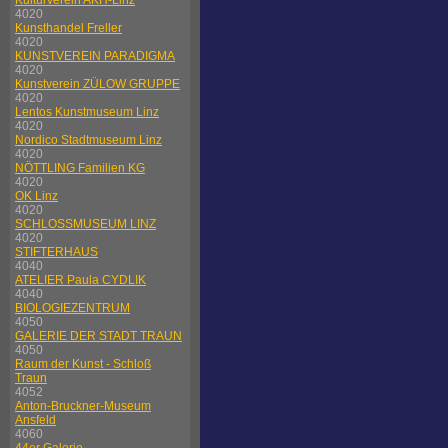
Kulturverein AKH-Linz
4020
Kunsthandel Freller
4020
KUNSTVEREIN PARADIGMA
4020
Kunstverein ZÜLOW GRUPPE
4020
Lentos Kunstmuseum Linz
4020
Nordico Stadtmuseum Linz
4020
NÖTTLING Familien KG
4020
OK Linz
4020
SCHLOSSMUSEUM LINZ
4020
STIFTERHAUS
4040
ATELIER Paula CYDLIK
4040
BIOLOGIEZENTRUM
4050
GALERIE DER STADT TRAUN
4050
Raum der Kunst - Schloß
Traun
4052
Anton-Bruckner-Museum
Ansfeld
4060