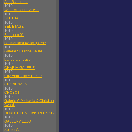
Alte Schmiede
1010
Wien Museum MUSA
1010
BEL ETAGE
1010
BEL ETAGE
1010
Bildraum 01
1010
bechter kastowsky galerie
1010
Galerie Susanne Bauer
1010
bahoe art house
1010
CHARIM GALERIE
1010
City-Antik Oliver Hunter
1010
CRONE WIEN
1010
CHOBOT
1010
Galerie C Michaela & Christian
Czaak
1010
DOROTHEUM GmbH & Co KG
1010
GALLERY EZZO
1010
Splitter Art