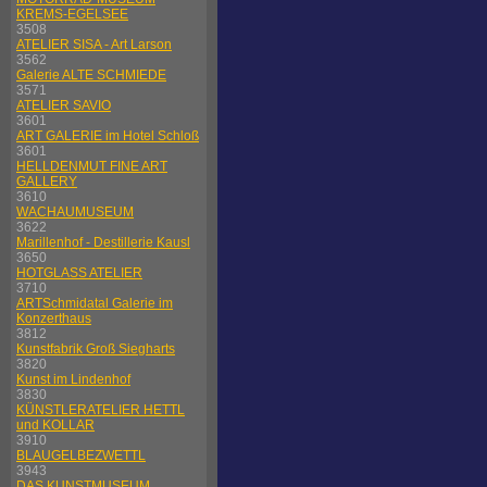
KREMS-EGELSEE
3508
ATELIER SISA - Art Larson
3562
Galerie ALTE SCHMIEDE
3571
ATELIER SAVIO
3601
ART GALERIE im Hotel Schloß
3601
HELLDENMUT FINE ART
GALLERY
3610
WACHAUMUSEUM
3622
Marillenhof - Destillerie Kausl
3650
HOTGLASS ATELIER
3710
ARTSchmidatal Galerie im
Konzerthaus
3812
Kunstfabrik Groß Siegharts
3820
Kunst im Lindenhof
3830
KÜNSTLERATELIER HETTL
und KOLLAR
3910
BLAUGELBEZWETTL
3943
DAS KUNSTMUSEUM