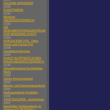
GALERIE MARINGER
3100
KUNST/WERK
3100
Museum
NIEDERÖSTERREICH
3100
NÖ
DOKUMENTATIONSZENTRUM
FÜR MODERNE KUNST
3104
HOFGALERIE FIGL, Dkfm.
Anton und Florian Figl
3109
Ausstellungsbrücke
3109
KUNST IM ÖFFENTLICHEN
RAUM NIEDERÖSTERREICH
3130
Schupfengalerie KunstAtelier
Remi
3160
Atelier Knochenarbeit
3202
Bürger- und Gemeindezentrum
3300
Rathausgalerie Amstetten
3340
STADTGALERIE - raumimpuls
3352
blaugelbe Viertelsgalerie im
Schloss ST. PETER/AU