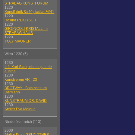
STRABAG KUNSTFORUM
1220
Kunstfabrik &#40;stadlau&#41;
1220
Rosina REKIRSCH
1220
GIRONCOLI-KRISTALL im
STRABAG HAUS
1220
YOLY MAURER
Wien 1230 (5)
1230
Info Karl Stark, ehem. galerie
austria
1230
Kunstverein ART 23
1230
BROTWAY - Backzentrum
DerMann
1230
KUNSTRAUM DR. DAVID
1230
Atelier Eva Meloun
Niederösterreich (113)
2000
Atelier Peter GRUNDTNER