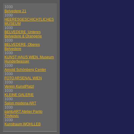
1030
Belvedere 21
1030
HEERESGESCHICHTLICHES
MUSEUM
1030
BELVEDERE, Unteres
Belvedere & Orangerie
1030
BELVEDERE, Oberes
Belvedere
1030
KUNST HAUS WIEN. Museum
Hundertwasser
1030
Arnold Schönberg Center
1030
FOTO ARSENAL WIEN
1030
Verein KunstPlatzl
1030
KLEINE GALERIE
1030
Salon modena ART
1030
pantoART Atelier Panto
Trivkovic
1030
Kunstraum WOHLLEB