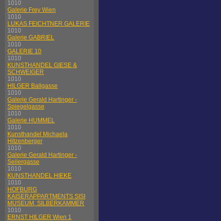
1010
Galerie Frey Wien
1010
LUKAS FEICHTNER GALERIE
1010
Galerie GABRIEL
1010
GALERIE 10
1010
KUNSTHANDEL GIESE &
SCHWEIGER
1010
HILGER Ballgasse
1010
Galerie Gerald Hartinger -
Spiegelgasse
1010
Galerie HUMMEL
1010
Kunsthandel Michaela
Hitzenberger
1010
Galerie Gerald Hartinger -
Seilergasse
1010
KUNSTHANDEL HIEKE
1010
HOFBURG
KAISERAPPARTMENTS SISI
MUSEUM, SILBERKAMMER
1010
ERNST HILGER Wien 1