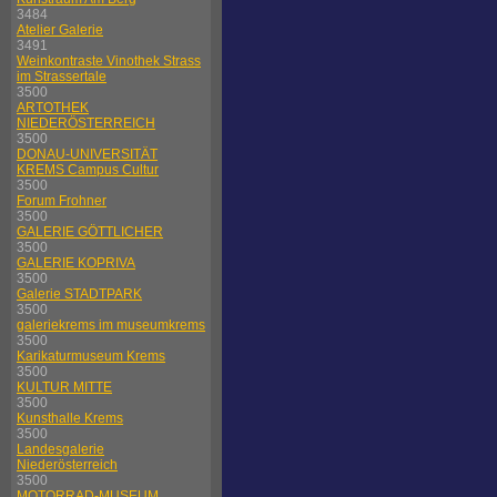
3484
Atelier Galerie
3491
Weinkontraste Vinothek Strass
im Strassertale
3500
ARTOTHEK
NIEDERÖSTERREICH
3500
DONAU-UNIVERSITÄT
KREMS Campus Cultur
3500
Forum Frohner
3500
GALERIE GÖTTLICHER
3500
GALERIE KOPRIVA
3500
Galerie STADTPARK
3500
galeriekrems im museumkrems
3500
Karikaturmuseum Krems
3500
KULTUR MITTE
3500
Kunsthalle Krems
3500
Landesgalerie
Niederösterreich
3500
MOTORRAD-MUSEUM