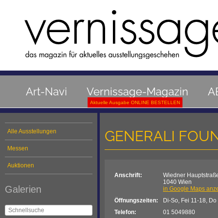
Art-Navi
Vernissage-Magazin
A
Aktuelle Ausgabe ONLINE BESTELLEN
GENERALI FOU
Alle Ausstellungen
Messen
Auktionen
Anschrift:
Wiedner Hauptstraß
1040 Wien
Galerien
in Google Maps anz
Öffnungszeiten:
Di-So, Fei 11-18, Do
Telefon:
01 5049880