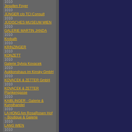
1010
Jesuiten Foyer
1010
JÜNGER c/o TCI Consult
1010
JÜDISCHES MUSEUM WIEN
1010
GALERIE MARTIN JANDA
1010
Krobath
1010
KRINZINGER
1010
KONZETT
1010
Galerie Sylvia Kovacek
1010
Auktionshaus im Kinsky GmbH
1010
KOVACEK & ZETTER GmbH
1010
KOVACEK & ZETTER
Plankengasse
1010
KAIBLINGER - Galerie &
Kunsthandel
1010
LA HONG Am RosaRosen Hof
– Boutique & Galerie
1010
LANG WIEN
1010