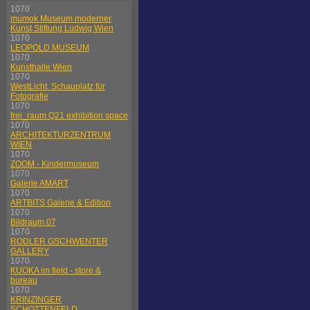
1070
mumok Museum moderner
Kunst Stiftung Ludwig Wien
1070
LEOPOLD MUSEUM
1070
Kunsthalle Wien
1070
WestLicht. Schauplatz für
Fotografie
1070
frei_raum Q21 exhibition space
1070
ARCHITEKTURZENTRUM
WIEN
1070
ZOOM - Kindermuseum
1070
Galerie AMART
1070
ARTBITS Galerie & Edition
1070
Bildraum 07
1070
RODLER GSCHWENTER
GALLERY
1070
KUOKA im field - store &
bureau
1070
KRINZINGER
SCHOTTENFELD