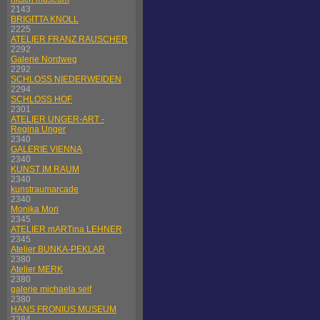
2143
BRIGITTA KNOLL
2225
ATELIER FRANZ RAUSCHER
2292
Galerie Nordweg
2292
SCHLOSS NIEDERWEIDEN
2294
SCHLOSS HOF
2301
ATELIER UNGER-ART -
Regina Unger
2340
GALERIE VIENNA
2340
KUNST IM RAUM
2340
kunstraumarcade
2340
Monika Mori
2345
ATELIER mARTina LEHNER
2345
Atelier BUNKA-PEKLAR
2380
Atelier MERK
2380
galerie michaela seif
2380
HANS FRONIUS MUSEUM
2384