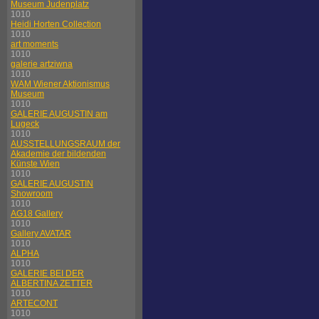
Museum Judenplatz
1010
Heidi Horten Collection
1010
art moments
1010
galerie artziwna
1010
WAM Wiener Aktionismus
Museum
1010
GALERIE AUGUSTIN am
Lugeck
1010
AUSSTELLUNGSRAUM der
Akademie der bildenden
Künste Wien
1010
GALERIE AUGUSTIN
Showroom
1010
AG18 Gallery
1010
Gallery AVATAR
1010
ALPHA
1010
GALERIE BEI DER
ALBERTINA ZETTER
1010
ARTECONT
1010