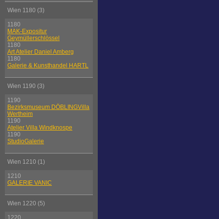
Wien 1180 (3)
1180
MAK-Expositur
Geymüllerschlössel
1180
Art Atelier Daniel Amberg
1180
Galerie & Kunsthandel HARTL
Wien 1190 (3)
1190
Bezirksmuseum DÖBLINGVilla
Wertheim
1190
Atelier Villa Windknospe
1190
StudioGalerie
Wien 1210 (1)
1210
GALERIE VANIC
Wien 1220 (5)
1220