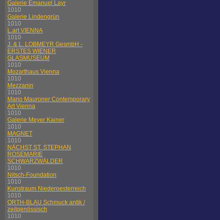
Galerie Emanuel Layr
1010
Galerie Lindengrün
1010
L.art VIENNA
1010
J. & L. LOBMEYR GesmbH -
ERSTES WIENER
GLASMUSEUM
1010
Mozarthaus Vienna
1010
Mezzanin
1010
Mario Mauroner Contemporary
Art Vienna
1010
Galerie Meyer Kainer
1010
MAGNET
1010
NÄCHST ST. STEPHAN
ROSEMARIE
SCHWARZWÄLDER
1010
Nitsch-Foundation
1010
Kunstraum Niederoesterreich
1010
ORTH-BLAU Schmuck antik /
zeitgenössisch
1010