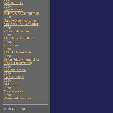
HAYDNHAUS
1060
CastYourArt &
PURPUR.ARCHITEKTUR
1060
Galerie Gisela Abraham
&#40;DISTRICT4art&#41;
1060
eborangalerie wien
1060
IG BILDENDE KUNST
1060
Kunstbüro
1060
KNOLL Galerie Wien
1060
Österr. Friedrich und Lillian
Kiesler Privatstiftung
1060
Gerlinde Kosina
1060
Galerie Lehner
1060
NEUSSER
1060
Galerie am Park
1060
Wiener Art Foundation
Wien 1070 (23)