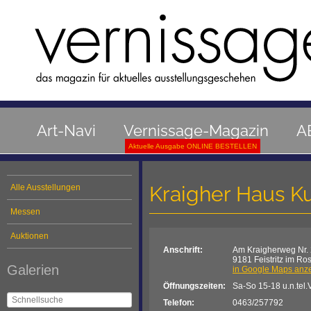
Art-Navi
Vernissage-Magazin
A
Aktuelle Ausgabe ONLINE BESTELLEN
Kraigher Haus Ku
Alle Ausstellungen
Messen
Auktionen
Anschrift:
Am Kraigherweg Nr.
9181 Feistritz im Ro
Galerien
in Google Maps anz
Öffnungszeiten:
Sa-So 15-18 u.n.tel.V
Telefon:
0463/257792