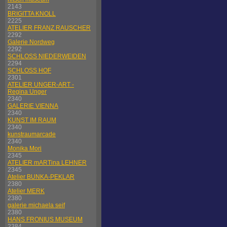
2143
BRIGITTA KNOLL
2225
ATELIER FRANZ RAUSCHER
2292
Galerie Nordweg
2292
SCHLOSS NIEDERWEIDEN
2294
SCHLOSS HOF
2301
ATELIER UNGER-ART -
Regina Unger
2340
GALERIE VIENNA
2340
KUNST IM RAUM
2340
kunstraumarcade
2340
Monika Mori
2345
ATELIER mARTina LEHNER
2345
Atelier BUNKA-PEKLAR
2380
Atelier MERK
2380
galerie michaela seif
2380
HANS FRONIUS MUSEUM
2384