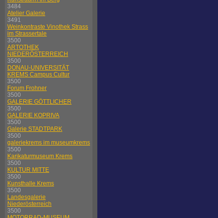
3484
Atelier Galerie
3491
Weinkontraste Vinothek Strass
im Strassertale
3500
ARTOTHEK
NIEDERÖSTERREICH
3500
DONAU-UNIVERSITÄT
KREMS Campus Cultur
3500
Forum Frohner
3500
GALERIE GÖTTLICHER
3500
GALERIE KOPRIVA
3500
Galerie STADTPARK
3500
galeriekrems im museumkrems
3500
Karikaturmuseum Krems
3500
KULTUR MITTE
3500
Kunsthalle Krems
3500
Landesgalerie
Niederösterreich
3500
MOTORRAD-MUSEUM