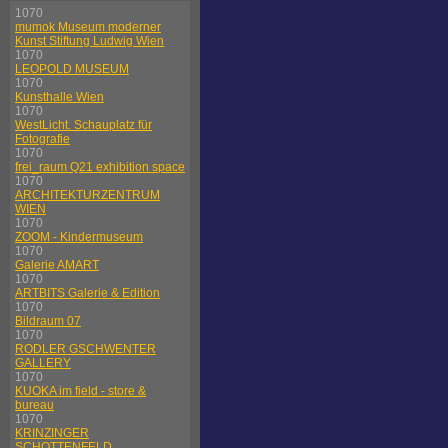
1070
mumok Museum moderner
Kunst Stiftung Ludwig Wien
1070
LEOPOLD MUSEUM
1070
Kunsthalle Wien
1070
WestLicht. Schauplatz für
Fotografie
1070
frei_raum Q21 exhibition space
1070
ARCHITEKTURZENTRUM
WIEN
1070
ZOOM - Kindermuseum
1070
Galerie AMART
1070
ARTBITS Galerie & Edition
1070
Bildraum 07
1070
RODLER GSCHWENTER
GALLERY
1070
KUOKA im field - store &
bureau
1070
KRINZINGER
SCHOTTENFELD