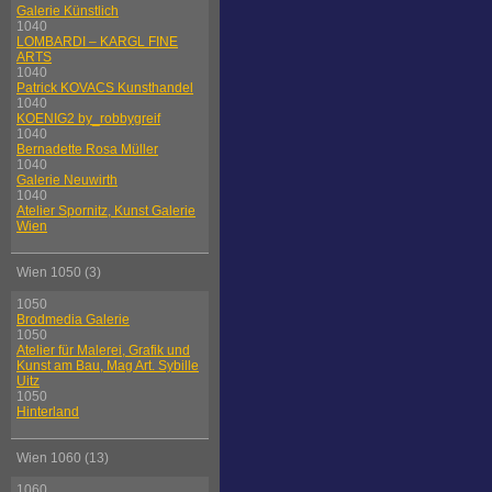
Galerie Künstlich
1040
LOMBARDI – KARGL FINE
ARTS
1040
Patrick KOVACS Kunsthandel
1040
KOENIG2 by_robbygreif
1040
Bernadette Rosa Müller
1040
Galerie Neuwirth
1040
Atelier Spornitz, Kunst Galerie
Wien
Wien 1050 (3)
1050
Brodmedia Galerie
1050
Atelier für Malerei, Grafik und
Kunst am Bau, Mag Art. Sybille
Uitz
1050
Hinterland
Wien 1060 (13)
1060