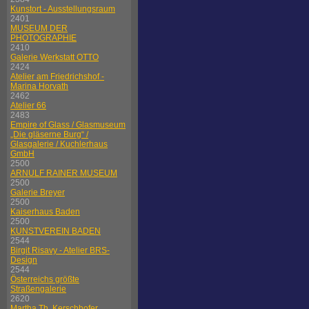
Kunstort - Ausstellungsraum
2401
MUSEUM DER
PHOTOGRAPHIE
2410
Galerie Werkstatt OTTO
2424
Atelier am Friedrichshof -
Marina Horvath
2462
Atelier 66
2483
Empire of Glass / Glasmuseum
„Die gläserne Burg“ /
Glasgalerie / Kuchlerhaus
GmbH
2500
ARNULF RAINER MUSEUM
2500
Galerie Breyer
2500
Kaiserhaus Baden
2500
KUNSTVEREIN BADEN
2544
Birgit Risavy - Atelier BRS-
Design
2544
Österreichs größte
Straßengalerie
2620
Martha Th. Kerschhofer