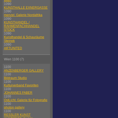
Wien
1090
KUNSTHALLE EXNERGASSE
1090
menzel. Galerie Nordafrika
1090
KUNSTHANDEL /
RAHMENFACHHANDEL
STOCK
1090
Kunsthandel & Schauräume
Steinek
1090
ARTUNITED
Wien 1100 (7)
1100
ANZENBERGER GALLERY
1100
Bildraum Studio
1100
Kulturverband Favoriten
1100
JOHANNES FABER
1100
OstLicht. Galerie für Fotografie
1100
photon gallery
1100
RESSLER KUNST