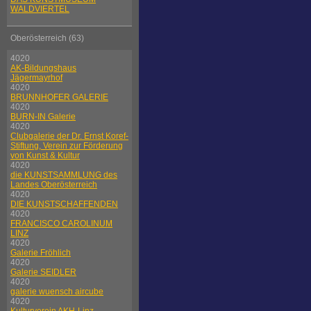
WALDVIERTEL
Oberösterreich (63)
4020
AK-Bildungshaus
Jägermayrhof
4020
BRUNNHOFER GALERIE
4020
BURN-IN Galerie
4020
Clubgalerie der Dr. Ernst Koref-
Stiftung, Verein zur Förderung
von Kunst & Kultur
4020
die KUNSTSAMMLUNG des
Landes Oberösterreich
4020
DIE KUNSTSCHAFFENDEN
4020
FRANCISCO CAROLINUM
LINZ
4020
Galerie Fröhlich
4020
Galerie SEIDLER
4020
galerie wuensch aircube
4020