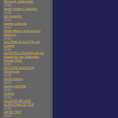
Museum Judenplatz
1010
Heidi Horten Collection
1010
art moments
1010
galerie artziwna
1010
WAM Wiener Aktionismus
Museum
1010
GALERIE AUGUSTIN am
Lugeck
1010
AUSSTELLUNGSRAUM der
Akademie der bildenden
Künste Wien
1010
GALERIE AUGUSTIN
Showroom
1010
AG18 Gallery
1010
Gallery AVATAR
1010
ALPHA
1010
GALERIE BEI DER
ALBERTINA ZETTER
1010
ARTECONT
1010