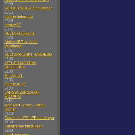
2000
ATELIER WHG Helga Berger
2013
galerie untergrub
2020
grenzART
2062
KULTARTpulkautal
2073
Atelier ARTani, Anita
Windhager
2082
KULTUR•PUNKT HARDEGG
2103
ATELIER MARTINA
SCHETTINA
2103
Fine-Art 31
2103
galerie-le-art
2103
LANGENZERSDORF
MUSEUM
2115
wolf´s@rt - kunst – WOLF
Roman
2120
Galerie im ATELIERstaudinger
2130
Kunstverein Mistelbach
2130
nitsch museum