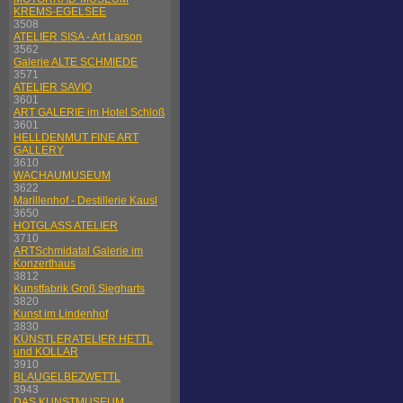
KREMS-EGELSEE
3508
ATELIER SISA - Art Larson
3562
Galerie ALTE SCHMIEDE
3571
ATELIER SAVIO
3601
ART GALERIE im Hotel Schloß
3601
HELLDENMUT FINE ART
GALLERY
3610
WACHAUMUSEUM
3622
Marillenhof - Destillerie Kausl
3650
HOTGLASS ATELIER
3710
ARTSchmidatal Galerie im
Konzerthaus
3812
Kunstfabrik Groß Siegharts
3820
Kunst im Lindenhof
3830
KÜNSTLERATELIER HETTL
und KOLLAR
3910
BLAUGELBEZWETTL
3943
DAS KUNSTMUSEUM