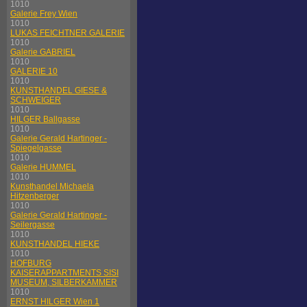
1010
Galerie Frey Wien
1010
LUKAS FEICHTNER GALERIE
1010
Galerie GABRIEL
1010
GALERIE 10
1010
KUNSTHANDEL GIESE &
SCHWEIGER
1010
HILGER Ballgasse
1010
Galerie Gerald Hartinger -
Spiegelgasse
1010
Galerie HUMMEL
1010
Kunsthandel Michaela
Hitzenberger
1010
Galerie Gerald Hartinger -
Seilergasse
1010
KUNSTHANDEL HIEKE
1010
HOFBURG
KAISERAPPARTMENTS SISI
MUSEUM, SILBERKAMMER
1010
ERNST HILGER Wien 1