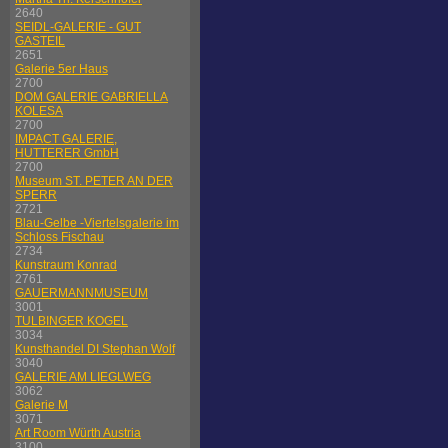
2640
SEIDL-GALERIE - GUT
GASTEIL
2651
Galerie 5er Haus
2700
DOM GALERIE GABRIELLA
KOLESA
2700
IMPACT GALERIE,
HUTTERER GmbH
2700
Museum ST. PETER AN DER
SPERR
2721
Blau-Gelbe -Viertelsgalerie im
Schloss Fischau
2734
Kunstraum Konrad
2761
GAUERMANNMUSEUM
3001
TULBINGER KOGEL
3034
Kunsthandel DI Stephan Wolf
3040
GALERIE AM LIEGLWEG
3062
Galerie M
3071
Art Room Würth Austria
3100