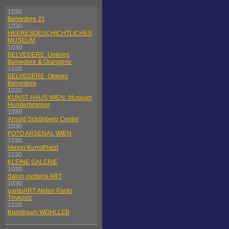
1030
Belvedere 21
1030
HEERESGESCHICHTLICHES
MUSEUM
1030
BELVEDERE, Unteres
Belvedere & Orangerie
1030
BELVEDERE, Oberes
Belvedere
1030
KUNST HAUS WIEN. Museum
Hundertwasser
1030
Arnold Schönberg Center
1030
FOTO ARSENAL WIEN
1030
Verein KunstPlatzl
1030
KLEINE GALERIE
1030
Salon modena ART
1030
pantoART Atelier Panto
Trivkovic
1030
Kunstraum WOHLLEB