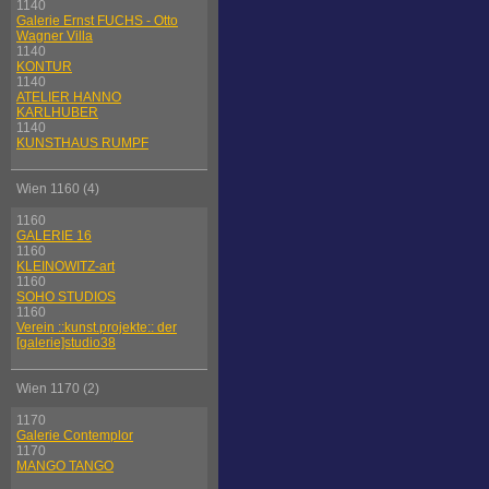
1140
Galerie Ernst FUCHS - Otto
Wagner Villa
1140
KONTUR
1140
ATELIER HANNO
KARLHUBER
1140
KUNSTHAUS RUMPF
Wien 1160 (4)
1160
GALERIE 16
1160
KLEINOWITZ-art
1160
SOHO STUDIOS
1160
Verein ::kunst.projekte:: der
[galerie]studio38
Wien 1170 (2)
1170
Galerie Contemplor
1170
MANGO TANGO