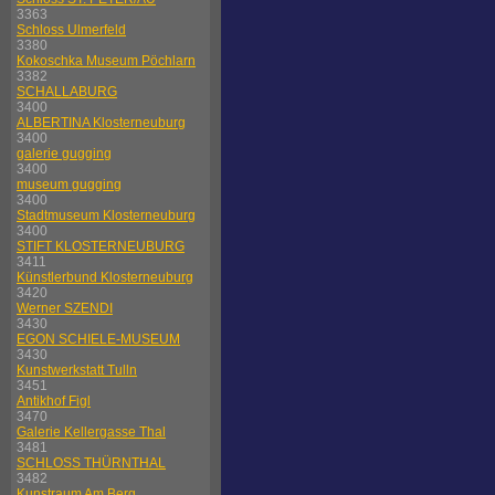
3363
Schloss Ulmerfeld
3380
Kokoschka Museum Pöchlarn
3382
SCHALLABURG
3400
ALBERTINA Klosterneuburg
3400
galerie gugging
3400
museum gugging
3400
Stadtmuseum Klosterneuburg
3400
STIFT KLOSTERNEUBURG
3411
Künstlerbund Klosterneuburg
3420
Werner SZENDI
3430
EGON SCHIELE-MUSEUM
3430
Kunstwerkstatt Tulln
3451
Antikhof Figl
3470
Galerie Kellergasse Thal
3481
SCHLOSS THÜRNTHAL
3482
Kunstraum Am Berg