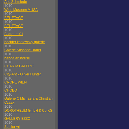
Alte Schmiede
1010
Wien Museum MUSA
1010
BEL ETAGE
1010
BEL ETAGE
1010
Bildraum 01
1010
bechter kastowsky galerie
1010
Galerie Susanne Bauer
1010
bahoe art house
1010
CHARIM GALERIE
1010
City-Antik Oliver Hunter
1010
CRONE WIEN
1010
CHOBOT
1010
Galerie C Michaela & Christian
Czaak
1010
DOROTHEUM GmbH & Co KG
1010
GALLERY EZZO
1010
Splitter Art