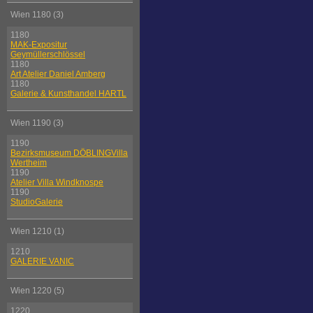
Wien 1180 (3)
1180
MAK-Expositur
Geymüllerschlössel
1180
Art Atelier Daniel Amberg
1180
Galerie & Kunsthandel HARTL
Wien 1190 (3)
1190
Bezirksmuseum DÖBLINGVilla
Wertheim
1190
Atelier Villa Windknospe
1190
StudioGalerie
Wien 1210 (1)
1210
GALERIE VANIC
Wien 1220 (5)
1220