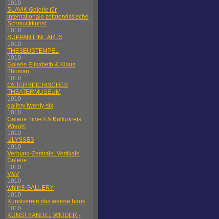
1010
SLAVIK Galerie für
internationale zeitgenössische
Schmuckkunst
1010
SUPPAN FINE ARTS
1010
THESEUSTEMPEL
1010
Galerie Elisabeth & Klaus
Thoman
1010
ÖSTERREICHISCHES
THEATERMUSEUM
1010
gallery twenty-six
1010
Galerie Time® & Kulturkreis
Wien®
1010
ULYSSES
1010
Verbund-Zentrale, Vertikale
Galerie
1010
V&V
1010
white8 GALLERY
1010
Kunstverein das weisse haus
1010
KUNSTHANDEL WIDDER -