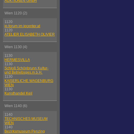
AUKTIONEN GmbH
Wien 1120 (2)
1120
ip.forum im ipcenter.at
1120
ATELIER ELISABETH OLIVIER
Wien 1130 (4)
1130
HERMESVILLA
1130
Schloß Schönbrunn Kultur-
und Betriebsges.m.b.H.
1130
KAISERLICHE WAGENBURG
WIEN
1130
Kunsthandel Keil
Wien 1140 (6)
1140
TECHNISCHES MUSEUM
WIEN
1140
Bezirksmuseum Penzing