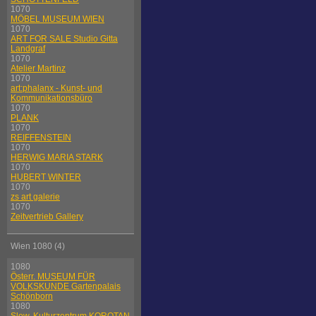
1070
MÖBEL MUSEUM WIEN
1070
ART FOR SALE Studio Gitta
Landgraf
1070
Atelier Martinz
1070
art:phalanx - Kunst- und
Kommunikationsbüro
1070
PLANK
1070
REIFFENSTEIN
1070
HERWIG MARIA STARK
1070
HUBERT WINTER
1070
zs art galerie
1070
Zeitvertrieb Gallery
Wien 1080 (4)
1080
Österr. MUSEUM FÜR
VOLKSKUNDE Gartenpalais
Schönborn
1080