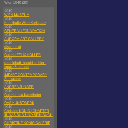
Wien 1040 (20)
1040
WIEN MUSEUM
1040
Kunsthalle Wien Karlsplatz
1040
GENERALI FOUNDATION
1040
AURORA-ART-GALLERY
1040
discotec.at
1040
Galerie FELIX HÖLLER
1040
rauminhalt_harald bichler -
space & content
1040
IMPART CONTEMPORARY
Showroom
1040
ANDREA JÜNGER
1040
Galerie Lisa Kandlhofer
1040
DAS KUNSTWERK
1040
Christine KÖNIG | CHAPTER
III: DAS BILD UND SEIN BUCH
1040
CHRISTINE KÖNIG GALERIE
1040