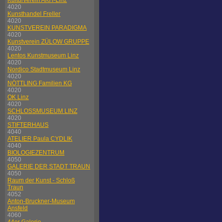
Kulturverein AKH-Linz
4020
Kunsthandel Freller
4020
KUNSTVEREIN PARADIGMA
4020
Kunstverein ZÜLOW GRUPPE
4020
Lentos Kunstmuseum Linz
4020
Nordico Stadtmuseum Linz
4020
NÖTTLING Familien KG
4020
OK Linz
4020
SCHLOSSMUSEUM LINZ
4020
STIFTERHAUS
4040
ATELIER Paula CYDLIK
4040
BIOLOGIEZENTRUM
4050
GALERIE DER STADT TRAUN
4050
Raum der Kunst - Schloß
Traun
4052
Anton-Bruckner-Museum
Ansfeld
4060