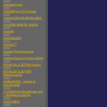
1010
Jesuiten Foyer
1010
JÜNGER c/o TCI Consult
1010
JÜDISCHES MUSEUM WIEN
1010
GALERIE MARTIN JANDA
1010
Krobath
1010
KRINZINGER
1010
KONZETT
1010
Galerie Sylvia Kovacek
1010
Auktionshaus im Kinsky GmbH
1010
KOVACEK & ZETTER GmbH
1010
KOVACEK & ZETTER
Plankengasse
1010
KAIBLINGER - Galerie &
Kunsthandel
1010
LA HONG Am RosaRosen Hof
– Boutique & Galerie
1010
LANG WIEN
1010