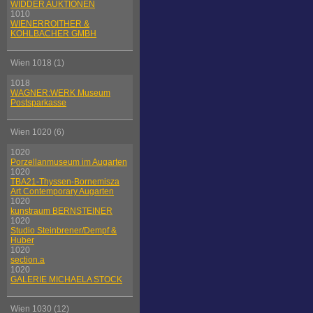
WIDDER AUKTIONEN
1010
WIENERROITHER &
KOHLBACHER GMBH
Wien 1018 (1)
1018
WAGNER:WERK Museum
Postsparkasse
Wien 1020 (6)
1020
Porzellanmuseum im Augarten
1020
TBA21-Thyssen-Bornemisza
Art Contemporary Augarten
1020
kunstraum BERNSTEINER
1020
Studio Steinbrener/Dempf &
Huber
1020
section.a
1020
GALERIE MICHAELA STOCK
Wien 1030 (12)