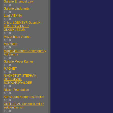
Galerie Emanuel Layr
1010
Galerie Lindengrün
1010
L.art VIENNA
1010
J. & L. LOBMEYR GesmbH -
ERSTES WIENER
GLASMUSEUM
1010
Mozarthaus Vienna
1010
Mezzanin
1010
Mario Mauroner Contemporary
Art Vienna
1010
Galerie Meyer Kainer
1010
MAGNET
1010
NÄCHST ST. STEPHAN
ROSEMARIE
SCHWARZWÄLDER
1010
Nitsch-Foundation
1010
Kunstraum Niederoesterreich
1010
ORTH-BLAU Schmuck antik /
zeitgenössisch
1010