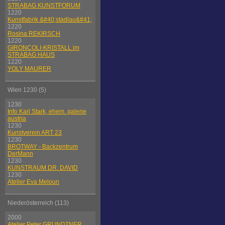
STRABAG KUNSTFORUM
1220
Kunstfabrik &#40;stadlau&#41;
1220
Rosina REKIRSCH
1220
GIRONCOLI-KRISTALL im
STRABAG HAUS
1220
YOLY MAURER
Wien 1230 (5)
1230
Info Karl Stark, ehem. galerie
austria
1230
Kunstverein ART 23
1230
BROTWAY - Backzentrum
DerMann
1230
KUNSTRAUM DR. DAVID
1230
Atelier Eva Meloun
Niederösterreich (113)
2000
Atelier Peter GRUNDTNER