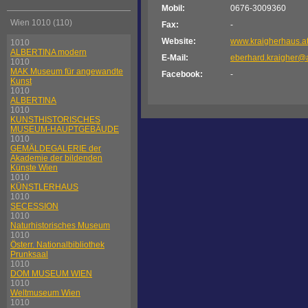
Mobil:
0676-3009360
Wien 1010 (110)
Fax:
-
Website:
www.kraigherhaus.a
1010
ALBERTINA modern
E-Mail:
eberhard.kraigher@
1010
MAK Museum für angewandte
Facebook:
-
Kunst
1010
ALBERTINA
1010
KUNSTHISTORISCHES
MUSEUM-HAUPTGEBÄUDE
1010
GEMÄLDEGALERIE der
Akademie der bildenden
Künste Wien
1010
KÜNSTLERHAUS
1010
SECESSION
1010
Naturhistorisches Museum
1010
Österr. Nationalbibliothek
Prunksaal
1010
DOM MUSEUM WIEN
1010
Weltmuseum Wien
1010