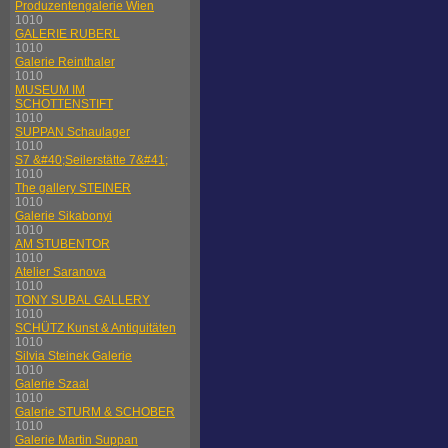
Produzentengalerie Wien
1010
GALERIE RUBERL
1010
Galerie Reinthaler
1010
MUSEUM IM
SCHOTTENSTIFT
1010
SUPPAN Schaulager
1010
S7 &#40;Seilerstätte 7&#41;
1010
The gallery STEINER
1010
Galerie Sikabonyi
1010
AM STUBENTOR
1010
Atelier Saranova
1010
TONY SUBAL GALLERY
1010
SCHÜTZ Kunst & Antiquitäten
1010
Silvia Steinek Galerie
1010
Galerie Szaal
1010
Galerie STURM & SCHOBER
1010
Galerie Martin Suppan