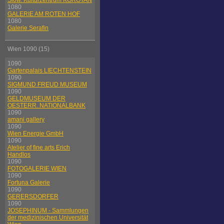
Slow. Kulturzentrum KOROTAN
1080
GALERIE AM ROTEN HOF
1080
Galerie Serafin
Wien 1090 (15)
1090
Gartenpalais LIECHTENSTEIN
1090
SIGMUND FREUD MUSEUM
1090
GELDMUSEUM DER
OESTERR. NATIONALBANK
1090
amani gallery
1090
Wien Energie GmbH
1090
Atelier of fine arts Erich
Handlos
1090
FOTOGALERIE WIEN
1090
Fortuna Galerie
1090
GERERSDORFER
1090
JOSEPHINUM - Sammlungen
der medizinischen Universität