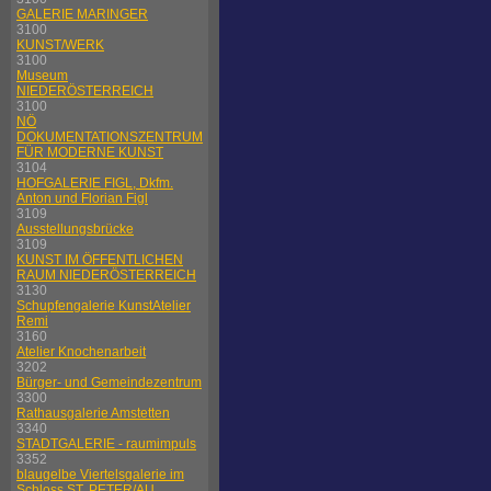
GALERIE MARINGER
3100
KUNST/WERK
3100
Museum
NIEDERÖSTERREICH
3100
NÖ
DOKUMENTATIONSZENTRUM
FÜR MODERNE KUNST
3104
HOFGALERIE FIGL, Dkfm.
Anton und Florian Figl
3109
Ausstellungsbrücke
3109
KUNST IM ÖFFENTLICHEN
RAUM NIEDERÖSTERREICH
3130
Schupfengalerie KunstAtelier
Remi
3160
Atelier Knochenarbeit
3202
Bürger- und Gemeindezentrum
3300
Rathausgalerie Amstetten
3340
STADTGALERIE - raumimpuls
3352
blaugelbe Viertelsgalerie im
Schloss ST. PETER/AU