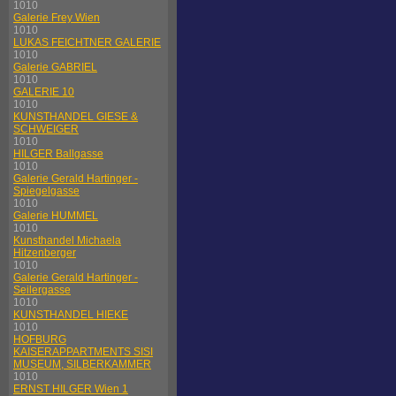
1010
Galerie Frey Wien
1010
LUKAS FEICHTNER GALERIE
1010
Galerie GABRIEL
1010
GALERIE 10
1010
KUNSTHANDEL GIESE &
SCHWEIGER
1010
HILGER Ballgasse
1010
Galerie Gerald Hartinger -
Spiegelgasse
1010
Galerie HUMMEL
1010
Kunsthandel Michaela
Hitzenberger
1010
Galerie Gerald Hartinger -
Seilergasse
1010
KUNSTHANDEL HIEKE
1010
HOFBURG
KAISERAPPARTMENTS SISI
MUSEUM, SILBERKAMMER
1010
ERNST HILGER Wien 1