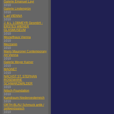
Galerie Emanuel Layr
1010
Galerie Lindengrün
1010
L.art VIENNA
1010
J. & L. LOBMEYR GesmbH -
ERSTES WIENER
GLASMUSEUM
1010
Mozarthaus Vienna
1010
Mezzanin
1010
Mario Mauroner Contemporary
Art Vienna
1010
Galerie Meyer Kainer
1010
MAGNET
1010
NÄCHST ST. STEPHAN
ROSEMARIE
SCHWARZWÄLDER
1010
Nitsch-Foundation
1010
Kunstraum Niederoesterreich
1010
ORTH-BLAU Schmuck antik /
zeitgenössisch
1010