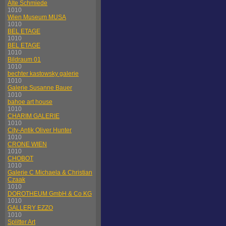
Alte Schmiede
1010
Wien Museum MUSA
1010
BEL ETAGE
1010
BEL ETAGE
1010
Bildraum 01
1010
bechter kastowsky galerie
1010
Galerie Susanne Bauer
1010
bahoe art house
1010
CHARIM GALERIE
1010
City-Antik Oliver Hunter
1010
CRONE WIEN
1010
CHOBOT
1010
Galerie C Michaela & Christian
Czaak
1010
DOROTHEUM GmbH & Co KG
1010
GALLERY EZZO
1010
Splitter Art