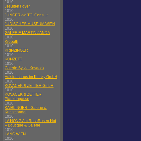
1010
Jesuiten Foyer
1010
JÜNGER c/o TCI Consult
1010
JÜDISCHES MUSEUM WIEN
1010
GALERIE MARTIN JANDA
1010
Krobath
1010
KRINZINGER
1010
KONZETT
1010
Galerie Sylvia Kovacek
1010
Auktionshaus im Kinsky GmbH
1010
KOVACEK & ZETTER GmbH
1010
KOVACEK & ZETTER
Plankengasse
1010
KAIBLINGER - Galerie &
Kunsthandel
1010
LA HONG Am RosaRosen Hof
– Boutique & Galerie
1010
LANG WIEN
1010