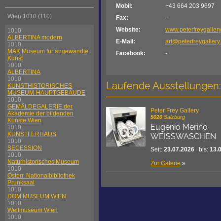
Mobil:
+43 664 203 9697
Wien 1010 (110)
Fax:
-
Website:
www.peterfreygaller
1010
ALBERTINA modern
E-Mail:
art@peterfreygaller
1010
MAK Museum für angewandte
Facebook:
-
Kunst
1010
ALBERTINA
1010
Laufende Ausstellungen:
KUNSTHISTORISCHES
MUSEUM-HAUPTGEBÄUDE
1010
GEMÄLDEGALERIE der
Peter Frey Gallery
Akademie der bildenden
5020
Salzburg
Künste Wien
Eugenio Merino
1010
KÜNSTLERHAUS
WEISSWASCHEN
1010
SECESSION
Seit:
23.07.2026
bis:
13.
1010
Naturhistorisches Museum
Zur Galerie
»
1010
Österr. Nationalbibliothek
Prunksaal
1010
DOM MUSEUM WIEN
1010
Weltmuseum Wien
1010