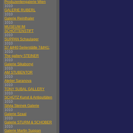
Produzentengalerie Wien
1010
GALERIE RUBERL
1010
Galerie Reinthaler
1010
MUSEUM IM
SCHOTTENSTIFT
1010
SUPPAN Schaulager
1010
S7 &#40;Seilerstätte 7&#41;
1010
The gallery STEINER
1010
Galerie Sikabonyi
1010
AM STUBENTOR
1010
Atelier Saranova
1010
TONY SUBAL GALLERY
1010
SCHÜTZ Kunst & Antiquitäten
1010
Silvia Steinek Galerie
1010
Galerie Szaal
1010
Galerie STURM & SCHOBER
1010
Galerie Martin Suppan