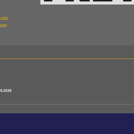
y.com
y.com
09.2026