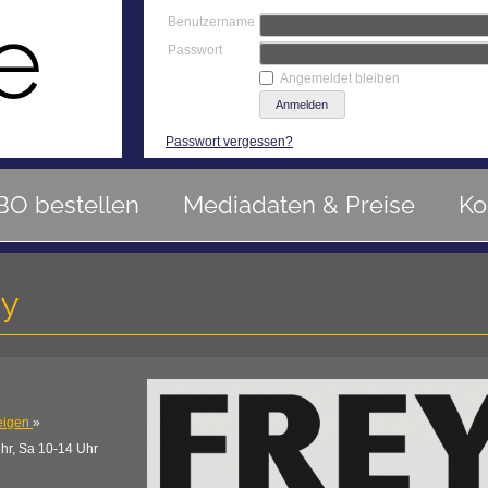
Benutzername
Passwort
Angemeldet bleiben
Passwort vergessen?
BO bestellen
Mediadaten & Preise
Ko
ry
eigen
»
hr, Sa 10-14 Uhr