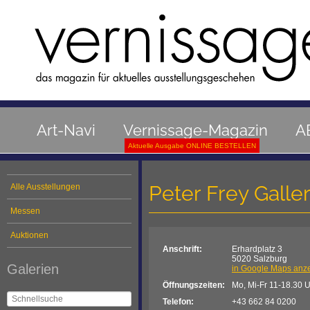
Art-Navi
Vernissage-Magazin
A
Aktuelle Ausgabe ONLINE BESTELLEN
Peter Frey Galle
Alle Ausstellungen
Messen
Auktionen
Anschrift:
Erhardplatz 3
5020 Salzburg
Galerien
in Google Maps anz
Öffnungszeiten:
Mo, Mi-Fr 11-18.30 U
Telefon:
+43 662 84 0200