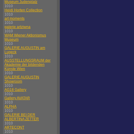
Museum Judenplatz
1010
Heidi Horten Collection
1010
art moments
1010
galerie artziwna
1010
WAM Wiener Aktionismus
Museum
1010
GALERIE AUGUSTIN am
Lugeck
1010
AUSSTELLUNGSRAUM der
Akademie der bildenden
Künste Wien
1010
GALERIE AUGUSTIN
Showroom
1010
AG18 Gallery
1010
Gallery AVATAR
1010
ALPHA
1010
GALERIE BEI DER
ALBERTINA ZETTER
1010
ARTECONT
1010