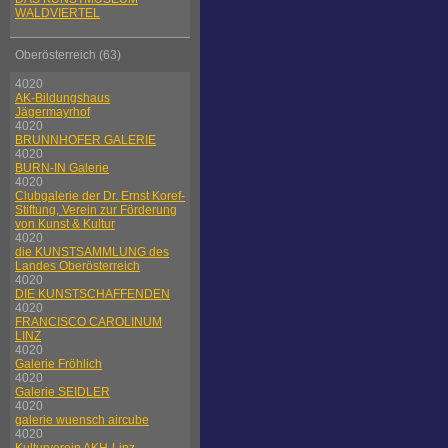
WALDVIERTEL
Oberösterreich (63)
4020
AK-Bildungshaus
Jägermayrhof
4020
BRUNNHOFER GALERIE
4020
BURN-IN Galerie
4020
Clubgalerie der Dr. Ernst Koref-
Stiftung, Verein zur Förderung
von Kunst & Kultur
4020
die KUNSTSAMMLUNG des
Landes Oberösterreich
4020
DIE KUNSTSCHAFFENDEN
4020
FRANCISCO CAROLINUM
LINZ
4020
Galerie Fröhlich
4020
Galerie SEIDLER
4020
galerie wuensch aircube
4020