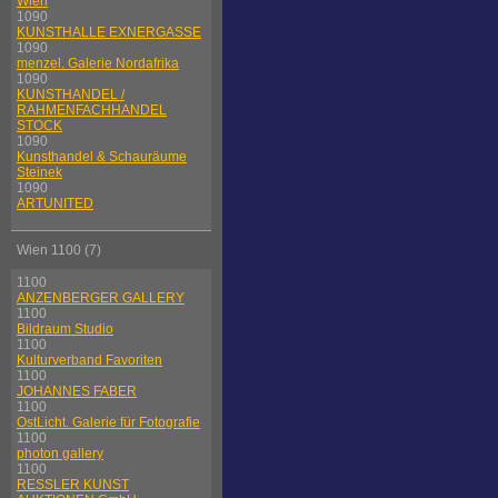
Wien
1090
KUNSTHALLE EXNERGASSE
1090
menzel. Galerie Nordafrika
1090
KUNSTHANDEL /
RAHMENFACHHANDEL
STOCK
1090
Kunsthandel & Schauräume
Steinek
1090
ARTUNITED
Wien 1100 (7)
1100
ANZENBERGER GALLERY
1100
Bildraum Studio
1100
Kulturverband Favoriten
1100
JOHANNES FABER
1100
OstLicht. Galerie für Fotografie
1100
photon gallery
1100
RESSLER KUNST