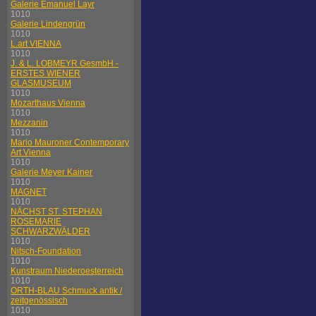
Galerie Emanuel Layr
1010
Galerie Lindengrün
1010
L.art VIENNA
1010
J. & L. LOBMEYR GesmbH -
ERSTES WIENER
GLASMUSEUM
1010
Mozarthaus Vienna
1010
Mezzanin
1010
Mario Mauroner Contemporary
Art Vienna
1010
Galerie Meyer Kainer
1010
MAGNET
1010
NÄCHST ST. STEPHAN
ROSEMARIE
SCHWARZWÄLDER
1010
Nitsch-Foundation
1010
Kunstraum Niederoesterreich
1010
ORTH-BLAU Schmuck antik /
zeitgenössisch
1010