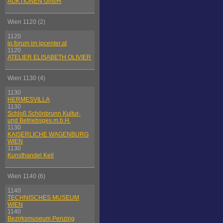
AUKTIONEN GmbH
Wien 1120 (2)
1120
ip.forum im ipcenter.at
1120
ATELIER ELISABETH OLIVIER
Wien 1130 (4)
1130
HERMESVILLA
1130
Schloß Schönbrunn Kultur-
und Betriebsges.m.b.H.
1130
KAISERLICHE WAGENBURG
WIEN
1130
Kunsthandel Keil
Wien 1140 (6)
1140
TECHNISCHES MUSEUM
WIEN
1140
Bezirksmuseum Penzing