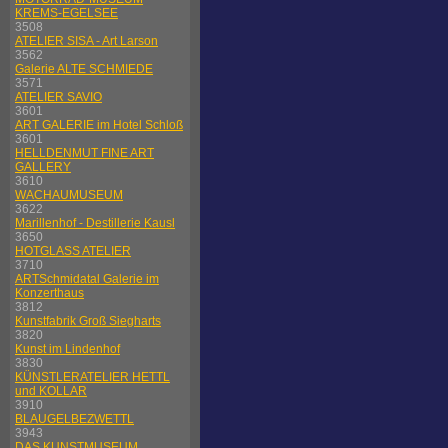
KREMS-EGELSEE
3508
ATELIER SISA - Art Larson
3562
Galerie ALTE SCHMIEDE
3571
ATELIER SAVIO
3601
ART GALERIE im Hotel Schloß
3601
HELLDENMUT FINE ART
GALLERY
3610
WACHAUMUSEUM
3622
Marillenhof - Destillerie Kausl
3650
HOTGLASS ATELIER
3710
ARTSchmidatal Galerie im
Konzerthaus
3812
Kunstfabrik Groß Siegharts
3820
Kunst im Lindenhof
3830
KÜNSTLERATELIER HETTL
und KOLLAR
3910
BLAUGELBEZWETTL
3943
DAS KUNSTMUSEUM