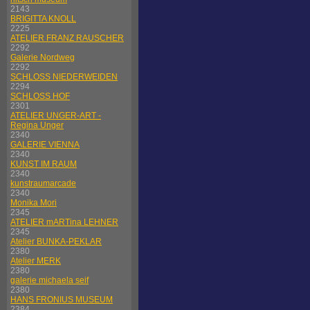
2143
BRIGITTA KNOLL
2225
ATELIER FRANZ RAUSCHER
2292
Galerie Nordweg
2292
SCHLOSS NIEDERWEIDEN
2294
SCHLOSS HOF
2301
ATELIER UNGER-ART -
Regina Unger
2340
GALERIE VIENNA
2340
KUNST IM RAUM
2340
kunstraumarcade
2340
Monika Mori
2345
ATELIER mARTina LEHNER
2345
Atelier BUNKA-PEKLAR
2380
Atelier MERK
2380
galerie michaela seif
2380
HANS FRONIUS MUSEUM
2384