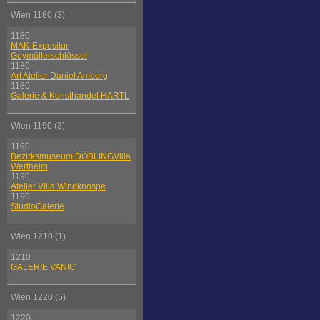
Wien 1180 (3)
1180
MAK-Expositur
Geymüllerschlössel
1180
Art Atelier Daniel Amberg
1180
Galerie & Kunsthandel HARTL
Wien 1190 (3)
1190
Bezirksmuseum DÖBLINGVilla
Wertheim
1190
Atelier Villa Windknospe
1190
StudioGalerie
Wien 1210 (1)
1210
GALERIE VANIC
Wien 1220 (5)
1220