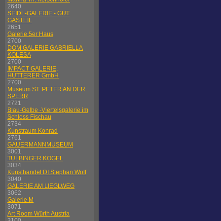
2640
SEIDL-GALERIE - GUT
GASTEIL
2651
Galerie 5er Haus
2700
DOM GALERIE GABRIELLA
KOLESA
2700
IMPACT GALERIE,
HUTTERER GmbH
2700
Museum ST. PETER AN DER
SPERR
2721
Blau-Gelbe -Viertelsgalerie im
Schloss Fischau
2734
Kunstraum Konrad
2761
GAUERMANNMUSEUM
3001
TULBINGER KOGEL
3034
Kunsthandel DI Stephan Wolf
3040
GALERIE AM LIEGLWEG
3062
Galerie M
3071
Art Room Würth Austria
3100