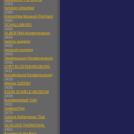
3363
Schloss Ulmerfeld
3380
Kokoschka Museum Pöchlarn
3382
SCHALLABURG
3400
ALBERTINA Klosterneuburg
3400
galerie gugging
3400
museum gugging
3400
Stadtmuseum Klosterneuburg
3400
STIFT KLOSTERNEUBURG
3411
Künstlerbund Klosterneuburg
3420
Werner SZENDI
3430
EGON SCHIELE-MUSEUM
3430
Kunstwerkstatt Tulln
3451
Antikhof Figl
3470
Galerie Kellergasse Thal
3481
SCHLOSS THÜRNTHAL
3482
Kunstraum Am Berg