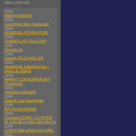
Wien 1040 (20)
1040
WIEN MUSEUM
1040
Kunsthalle Wien Karlsplatz
1040
GENERALI FOUNDATION
1040
AURORA-ART-GALLERY
1040
discotec.at
1040
Galerie FELIX HÖLLER
1040
rauminhalt_harald bichler -
space & content
1040
IMPART CONTEMPORARY
Showroom
1040
ANDREA JÜNGER
1040
Galerie Lisa Kandlhofer
1040
DAS KUNSTWERK
1040
Christine KÖNIG | CHAPTER
III: DAS BILD UND SEIN BUCH
1040
CHRISTINE KÖNIG GALERIE
1040