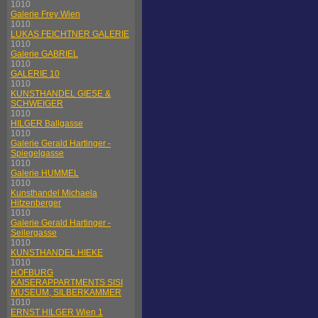
1010
Galerie Frey Wien
1010
LUKAS FEICHTNER GALERIE
1010
Galerie GABRIEL
1010
GALERIE 10
1010
KUNSTHANDEL GIESE &
SCHWEIGER
1010
HILGER Ballgasse
1010
Galerie Gerald Hartinger -
Spiegelgasse
1010
Galerie HUMMEL
1010
Kunsthandel Michaela
Hitzenberger
1010
Galerie Gerald Hartinger -
Seilergasse
1010
KUNSTHANDEL HIEKE
1010
HOFBURG
KAISERAPPARTMENTS SISI
MUSEUM, SILBERKAMMER
1010
ERNST HILGER Wien 1