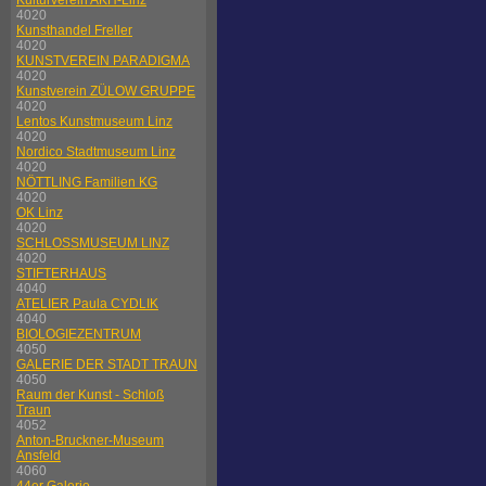
Kulturverein AKH-Linz
4020
Kunsthandel Freller
4020
KUNSTVEREIN PARADIGMA
4020
Kunstverein ZÜLOW GRUPPE
4020
Lentos Kunstmuseum Linz
4020
Nordico Stadtmuseum Linz
4020
NÖTTLING Familien KG
4020
OK Linz
4020
SCHLOSSMUSEUM LINZ
4020
STIFTERHAUS
4040
ATELIER Paula CYDLIK
4040
BIOLOGIEZENTRUM
4050
GALERIE DER STADT TRAUN
4050
Raum der Kunst - Schloß
Traun
4052
Anton-Bruckner-Museum
Ansfeld
4060