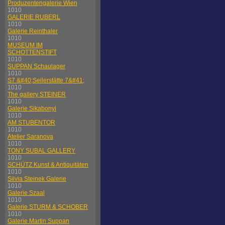
Produzentengalerie Wien
1010
GALERIE RUBERL
1010
Galerie Reinthaler
1010
MUSEUM IM
SCHOTTENSTIFT
1010
SUPPAN Schaulager
1010
S7 &#40;Seilerstätte 7&#41;
1010
The gallery STEINER
1010
Galerie Sikabonyi
1010
AM STUBENTOR
1010
Atelier Saranova
1010
TONY SUBAL GALLERY
1010
SCHÜTZ Kunst & Antiquitäten
1010
Silvia Steinek Galerie
1010
Galerie Szaal
1010
Galerie STURM & SCHOBER
1010
Galerie Martin Suppan