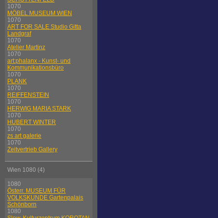
1070
MÖBEL MUSEUM WIEN
1070
ART FOR SALE Studio Gitta
Landgraf
1070
Atelier Martinz
1070
art:phalanx - Kunst- und
Kommunikationsbüro
1070
PLANK
1070
REIFFENSTEIN
1070
HERWIG MARIA STARK
1070
HUBERT WINTER
1070
zs art galerie
1070
Zeitvertrieb Gallery
Wien 1080 (4)
1080
Österr. MUSEUM FÜR
VOLKSKUNDE Gartenpalais
Schönborn
1080