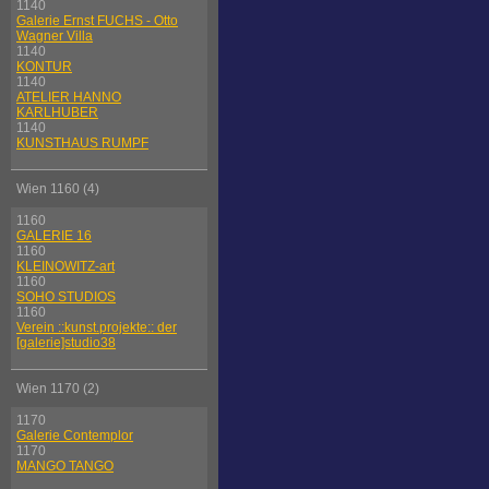
1140
Galerie Ernst FUCHS - Otto
Wagner Villa
1140
KONTUR
1140
ATELIER HANNO
KARLHUBER
1140
KUNSTHAUS RUMPF
Wien 1160 (4)
1160
GALERIE 16
1160
KLEINOWITZ-art
1160
SOHO STUDIOS
1160
Verein ::kunst.projekte:: der
[galerie]studio38
Wien 1170 (2)
1170
Galerie Contemplor
1170
MANGO TANGO