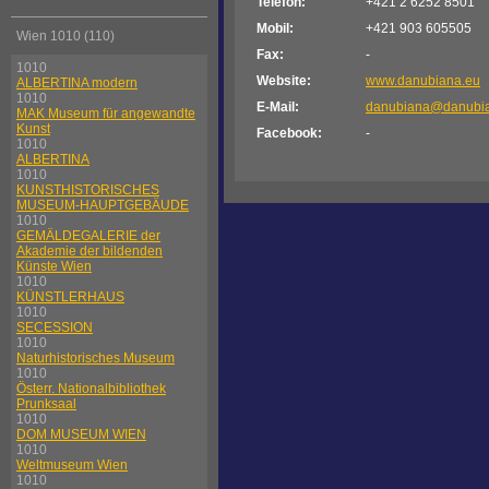
Telefon:
+421 2 6252 8501
Mobil:
+421 903 605505
Wien 1010 (110)
Fax:
-
1010
Website:
www.danubiana.eu
ALBERTINA modern
1010
E-Mail:
danubiana@danubia
MAK Museum für angewandte
Kunst
Facebook:
-
1010
ALBERTINA
1010
KUNSTHISTORISCHES
MUSEUM-HAUPTGEBÄUDE
1010
GEMÄLDEGALERIE der
Akademie der bildenden
Künste Wien
1010
KÜNSTLERHAUS
1010
SECESSION
1010
Naturhistorisches Museum
1010
Österr. Nationalbibliothek
Prunksaal
1010
DOM MUSEUM WIEN
1010
Weltmuseum Wien
1010