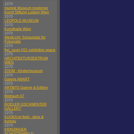
1070
mumok Museum moderner
Kunst Stiftung Ludwig Wien
1070
LEOPOLD MUSEUM
1070
Kunsthalle Wien
1070
WestLicht. Schauplatz für
Fotografie
1070
frei_raum Q21 exhibition space
1070
ARCHITEKTURZENTRUM
WIEN
1070
ZOOM - Kindermuseum
1070
Galerie AMART
1070
ARTBITS Galerie & Edition
1070
Bildraum 07
1070
RODLER GSCHWENTER
GALLERY
1070
KUOKA im field - store &
bureau
1070
KRINZINGER
SCHOTTENFELD