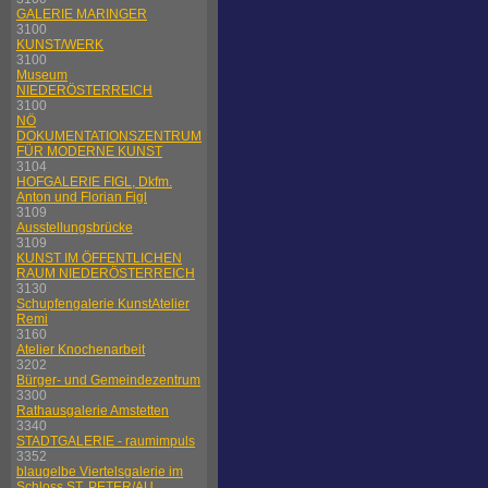
GALERIE MARINGER
3100
KUNST/WERK
3100
Museum
NIEDERÖSTERREICH
3100
NÖ
DOKUMENTATIONSZENTRUM
FÜR MODERNE KUNST
3104
HOFGALERIE FIGL, Dkfm.
Anton und Florian Figl
3109
Ausstellungsbrücke
3109
KUNST IM ÖFFENTLICHEN
RAUM NIEDERÖSTERREICH
3130
Schupfengalerie KunstAtelier
Remi
3160
Atelier Knochenarbeit
3202
Bürger- und Gemeindezentrum
3300
Rathausgalerie Amstetten
3340
STADTGALERIE - raumimpuls
3352
blaugelbe Viertelsgalerie im
Schloss ST. PETER/AU