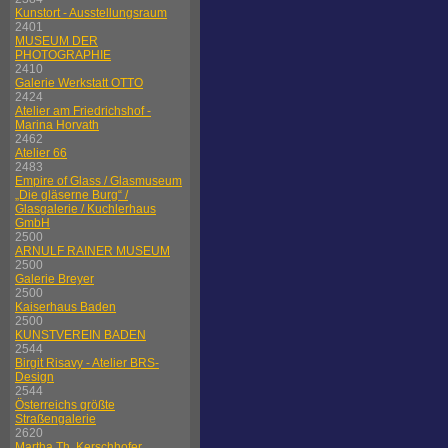
Kunstort - Ausstellungsraum
2401
MUSEUM DER
PHOTOGRAPHIE
2410
Galerie Werkstatt OTTO
2424
Atelier am Friedrichshof -
Marina Horvath
2462
Atelier 66
2483
Empire of Glass / Glasmuseum
„Die gläserne Burg“ /
Glasgalerie / Kuchlerhaus
GmbH
2500
ARNULF RAINER MUSEUM
2500
Galerie Breyer
2500
Kaiserhaus Baden
2500
KUNSTVEREIN BADEN
2544
Birgit Risavy - Atelier BRS-
Design
2544
Österreichs größte
Straßengalerie
2620
Martha Th. Kerschhofer