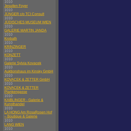
1010
Jesuiten Foyer
1010
JÜNGER c/o TCI Consult
1010
JÜDISCHES MUSEUM WIEN
1010
GALERIE MARTIN JANDA
1010
Krobath
1010
KRINZINGER
1010
KONZETT
1010
Galerie Sylvia Kovacek
1010
Auktionshaus im Kinsky GmbH
1010
KOVACEK & ZETTER GmbH
1010
KOVACEK & ZETTER
Plankengasse
1010
KAIBLINGER - Galerie &
Kunsthandel
1010
LA HONG Am RosaRosen Hof
– Boutique & Galerie
1010
LANG WIEN
1010