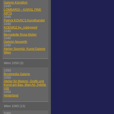
Galerie Künstlich
1040
LOMBARDI – KARGL FINE
ARTS
1040
Patrick KOVACS Kunsthandel
1040
KOENIG2 by_robbygreif
1040
Bernadette Rosa Müller
1040
Galerie Neuwirth
1040
Atelier Spornitz, Kunst Galerie
Wien
Wien 1050 (3)
1050
Brodmedia Galerie
1050
Atelier für Malerei, Grafik und
Kunst am Bau, Mag Art. Sybille
Uitz
1050
Hinterland
Wien 1060 (13)
1060