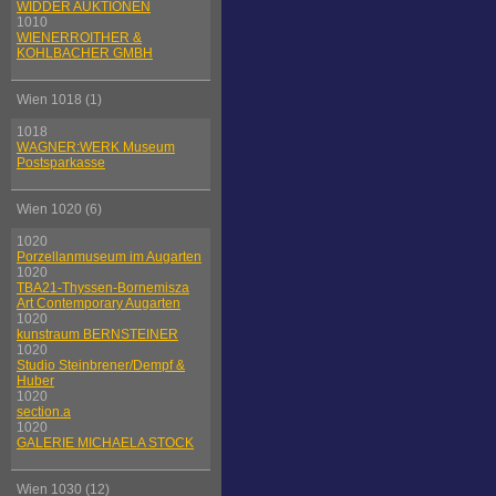
WIDDER AUKTIONEN
1010
WIENERROITHER &
KOHLBACHER GMBH
Wien 1018 (1)
1018
WAGNER:WERK Museum
Postsparkasse
Wien 1020 (6)
1020
Porzellanmuseum im Augarten
1020
TBA21-Thyssen-Bornemisza
Art Contemporary Augarten
1020
kunstraum BERNSTEINER
1020
Studio Steinbrener/Dempf &
Huber
1020
section.a
1020
GALERIE MICHAELA STOCK
Wien 1030 (12)