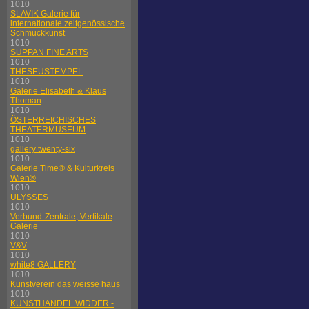
1010
SLAVIK Galerie für
internationale zeitgenössische
Schmuckkunst
1010
SUPPAN FINE ARTS
1010
THESEUSTEMPEL
1010
Galerie Elisabeth & Klaus
Thoman
1010
ÖSTERREICHISCHES
THEATERMUSEUM
1010
gallery twenty-six
1010
Galerie Time® & Kulturkreis
Wien®
1010
ULYSSES
1010
Verbund-Zentrale, Vertikale
Galerie
1010
V&V
1010
white8 GALLERY
1010
Kunstverein das weisse haus
1010
KUNSTHANDEL WIDDER -