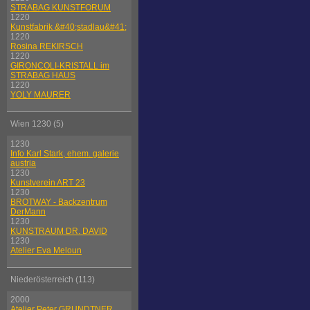
STRABAG KUNSTFORUM
1220
Kunstfabrik &#40;stadlau&#41;
1220
Rosina REKIRSCH
1220
GIRONCOLI-KRISTALL im
STRABAG HAUS
1220
YOLY MAURER
Wien 1230 (5)
1230
Info Karl Stark, ehem. galerie
austria
1230
Kunstverein ART 23
1230
BROTWAY - Backzentrum
DerMann
1230
KUNSTRAUM DR. DAVID
1230
Atelier Eva Meloun
Niederösterreich (113)
2000
Atelier Peter GRUNDTNER