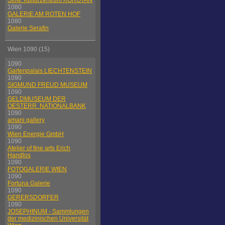
Slow. Kulturzentrum KOROTAN
1080
GALERIE AM ROTEN HOF
1080
Galerie Serafin
Wien 1090 (15)
1090
Gartenpalais LIECHTENSTEIN
1090
SIGMUND FREUD MUSEUM
1090
GELDMUSEUM DER
OESTERR. NATIONALBANK
1090
amani gallery
1090
Wien Energie GmbH
1090
Atelier of fine arts Erich
Handlos
1090
FOTOGALERIE WIEN
1090
Fortuna Galerie
1090
GERERSDORFER
1090
JOSEPHINUM - Sammlungen
der medizinischen Universität