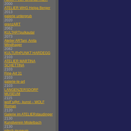
2000
ATELIER WHG Helga Berger
2013
galerie untergrub
2020
grenzART
2062
KULTARTpulkautal
2073
Atelier ARTani, Anita
Windhager
2082
KULTUR•PUNKT HARDEGG
2103
ATELIER MARTINA
SCHETTINA
2103
Fine-Art 31
2103
galerie-le-art
2103
LANGENZERSDORF
MUSEUM
2115
wolf´s@rt - kunst – WOLF
Roman
2120
Galerie im ATELIERstaudinger
2130
Kunstverein Mistelbach
2130
nitsch museum