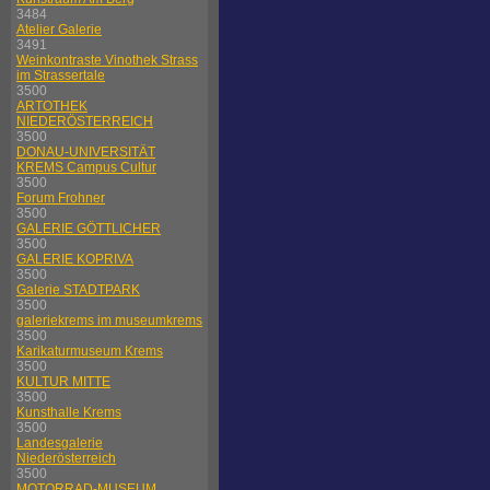
3484
Atelier Galerie
3491
Weinkontraste Vinothek Strass
im Strassertale
3500
ARTOTHEK
NIEDERÖSTERREICH
3500
DONAU-UNIVERSITÄT
KREMS Campus Cultur
3500
Forum Frohner
3500
GALERIE GÖTTLICHER
3500
GALERIE KOPRIVA
3500
Galerie STADTPARK
3500
galeriekrems im museumkrems
3500
Karikaturmuseum Krems
3500
KULTUR MITTE
3500
Kunsthalle Krems
3500
Landesgalerie
Niederösterreich
3500
MOTORRAD-MUSEUM