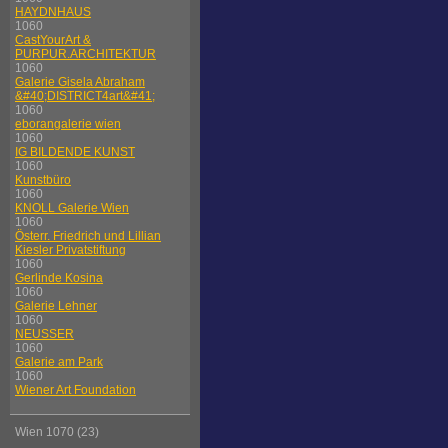
HAYDNHAUS
1060
CastYourArt &
PURPUR.ARCHITEKTUR
1060
Galerie Gisela Abraham
&#40;DISTRICT4art&#41;
1060
eborangalerie wien
1060
IG BILDENDE KUNST
1060
Kunstbüro
1060
KNOLL Galerie Wien
1060
Österr. Friedrich und Lillian
Kiesler Privatstiftung
1060
Gerlinde Kosina
1060
Galerie Lehner
1060
NEUSSER
1060
Galerie am Park
1060
Wiener Art Foundation
Wien 1070 (23)