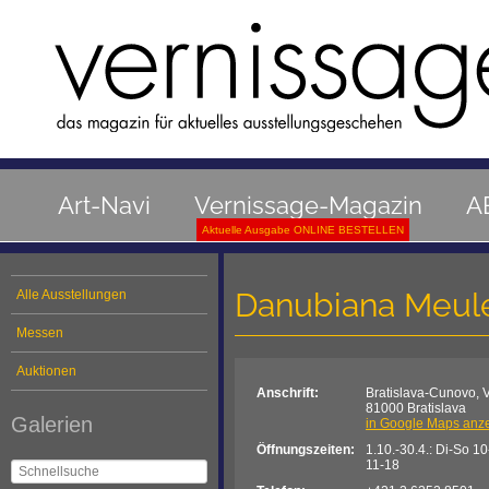
Art-Navi
Vernissage-Magazin
A
Aktuelle Ausgabe ONLINE BESTELLEN
Danubiana Meul
Alle Ausstellungen
Messen
Auktionen
Anschrift:
Bratislava-Cunovo, 
81000 Bratislava
Galerien
in Google Maps anz
Öffnungszeiten:
1.10.-30.4.: Di-So 10
11-18