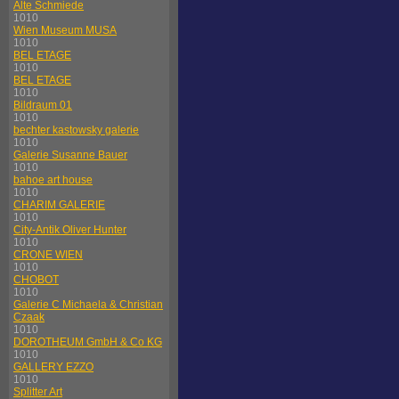
Alte Schmiede
1010
Wien Museum MUSA
1010
BEL ETAGE
1010
BEL ETAGE
1010
Bildraum 01
1010
bechter kastowsky galerie
1010
Galerie Susanne Bauer
1010
bahoe art house
1010
CHARIM GALERIE
1010
City-Antik Oliver Hunter
1010
CRONE WIEN
1010
CHOBOT
1010
Galerie C Michaela & Christian
Czaak
1010
DOROTHEUM GmbH & Co KG
1010
GALLERY EZZO
1010
Splitter Art