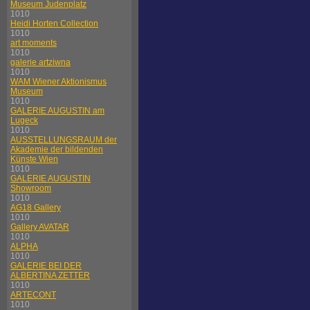
Museum Judenplatz
1010
Heidi Horten Collection
1010
art moments
1010
galerie artziwna
1010
WAM Wiener Aktionismus
Museum
1010
GALERIE AUGUSTIN am
Lugeck
1010
AUSSTELLUNGSRAUM der
Akademie der bildenden
Künste Wien
1010
GALERIE AUGUSTIN
Showroom
1010
AG18 Gallery
1010
Gallery AVATAR
1010
ALPHA
1010
GALERIE BEI DER
ALBERTINA ZETTER
1010
ARTECONT
1010