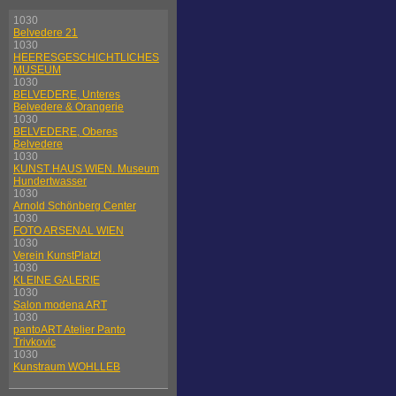
1030
Belvedere 21
1030
HEERESGESCHICHTLICHES
MUSEUM
1030
BELVEDERE, Unteres
Belvedere & Orangerie
1030
BELVEDERE, Oberes
Belvedere
1030
KUNST HAUS WIEN. Museum
Hundertwasser
1030
Arnold Schönberg Center
1030
FOTO ARSENAL WIEN
1030
Verein KunstPlatzl
1030
KLEINE GALERIE
1030
Salon modena ART
1030
pantoART Atelier Panto
Trivkovic
1030
Kunstraum WOHLLEB