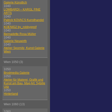
Galerie Künstlich
1040
LOMBARDI – KARGL FINE
ARTS
1040
Patrick KOVACS Kunsthandel
1040
KOENIG2 by_robbygreif
1040
Bernadette Rosa Müller
1040
Galerie Neuwirth
1040
Atelier Spornitz, Kunst Galerie
Wien
Wien 1050 (3)
1050
Brodmedia Galerie
1050
Atelier für Malerei, Grafik und
Kunst am Bau, Mag Art. Sybille
Uitz
1050
Hinterland
Wien 1060 (13)
1060