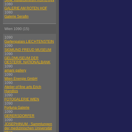
Slow. Kulturzentrum KOROTAN
1080
GALERIE AM ROTEN HOF
1080
Galerie Serafin
Wien 1090 (15)
1090
Gartenpalais LIECHTENSTEIN
1090
SIGMUND FREUD MUSEUM
1090
GELDMUSEUM DER
OESTERR. NATIONALBANK
1090
amani gallery
1090
Wien Energie GmbH
1090
Atelier of fine arts Erich
Handlos
1090
FOTOGALERIE WIEN
1090
Fortuna Galerie
1090
GERERSDORFER
1090
JOSEPHINUM - Sammlungen
der medizinischen Universität