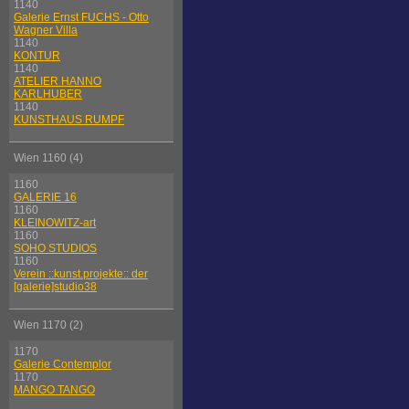
1140
Galerie Ernst FUCHS - Otto
Wagner Villa
1140
KONTUR
1140
ATELIER HANNO
KARLHUBER
1140
KUNSTHAUS RUMPF
Wien 1160 (4)
1160
GALERIE 16
1160
KLEINOWITZ-art
1160
SOHO STUDIOS
1160
Verein ::kunst.projekte:: der
[galerie]studio38
Wien 1170 (2)
1170
Galerie Contemplor
1170
MANGO TANGO