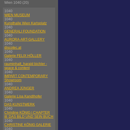
Wien 1040 (20)
1040
WIEN MUSEUM
1040
Kunsthalle Wien Karlsplatz
1040
GENERALI FOUNDATION
1040
AURORA-ART-GALLERY
1040
discotec.at
1040
Galerie FELIX HÖLLER
1040
rauminhalt_harald bichler -
space & content
1040
IMPART CONTEMPORARY
Showroom
1040
ANDREA JÜNGER
1040
Galerie Lisa Kandlhofer
1040
DAS KUNSTWERK
1040
Christine KÖNIG | CHAPTER
III: DAS BILD UND SEIN BUCH
1040
CHRISTINE KÖNIG GALERIE
1040