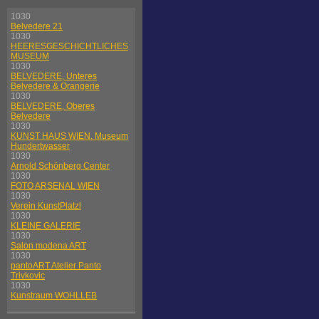
1030
Belvedere 21
1030
HEERESGESCHICHTLICHES
MUSEUM
1030
BELVEDERE, Unteres
Belvedere & Orangerie
1030
BELVEDERE, Oberes
Belvedere
1030
KUNST HAUS WIEN. Museum
Hundertwasser
1030
Arnold Schönberg Center
1030
FOTO ARSENAL WIEN
1030
Verein KunstPlatzl
1030
KLEINE GALERIE
1030
Salon modena ART
1030
pantoART Atelier Panto
Trivkovic
1030
Kunstraum WOHLLEB