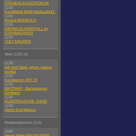
STRABAG KUNSTFORUM
1220
Kunstfabrik &#40;stadlau&#41;
1220
Rosina REKIRSCH
1220
GIRONCOLI-KRISTALL im
STRABAG HAUS
1220
YOLY MAURER
Wien 1230 (5)
1230
Info Karl Stark, ehem. galerie
austria
1230
Kunstverein ART 23
1230
BROTWAY - Backzentrum
DerMann
1230
KUNSTRAUM DR. DAVID
1230
Atelier Eva Meloun
Niederösterreich (113)
2000
Atelier Peter GRUNDTNER