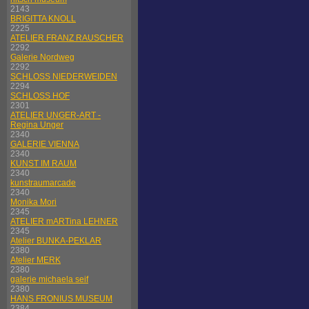
2143
BRIGITTA KNOLL
2225
ATELIER FRANZ RAUSCHER
2292
Galerie Nordweg
2292
SCHLOSS NIEDERWEIDEN
2294
SCHLOSS HOF
2301
ATELIER UNGER-ART -
Regina Unger
2340
GALERIE VIENNA
2340
KUNST IM RAUM
2340
kunstraumarcade
2340
Monika Mori
2345
ATELIER mARTina LEHNER
2345
Atelier BUNKA-PEKLAR
2380
Atelier MERK
2380
galerie michaela seif
2380
HANS FRONIUS MUSEUM
2384