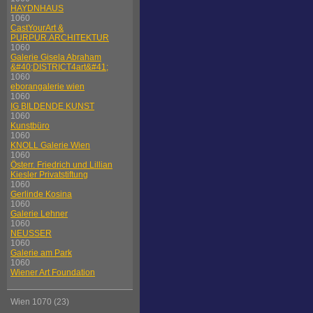
HAYDNHAUS
1060
CastYourArt &
PURPUR.ARCHITEKTUR
1060
Galerie Gisela Abraham
&#40;DISTRICT4art&#41;
1060
eborangalerie wien
1060
IG BILDENDE KUNST
1060
Kunstbüro
1060
KNOLL Galerie Wien
1060
Österr. Friedrich und Lillian
Kiesler Privatstiftung
1060
Gerlinde Kosina
1060
Galerie Lehner
1060
NEUSSER
1060
Galerie am Park
1060
Wiener Art Foundation
Wien 1070 (23)