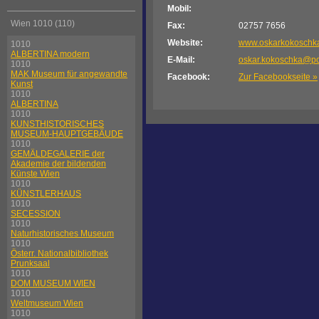
Mobil:
Wien 1010 (110)
Fax:
02757 7656
Website:
www.oskarkokoschka
1010
ALBERTINA modern
E-Mail:
oskar.kokoschka@po
1010
MAK Museum für angewandte
Facebook:
Zur Facebookseite »
Kunst
1010
ALBERTINA
1010
KUNSTHISTORISCHES
MUSEUM-HAUPTGEBÄUDE
1010
GEMÄLDEGALERIE der
Akademie der bildenden
Künste Wien
1010
KÜNSTLERHAUS
1010
SECESSION
1010
Naturhistorisches Museum
1010
Österr. Nationalbibliothek
Prunksaal
1010
DOM MUSEUM WIEN
1010
Weltmuseum Wien
1010