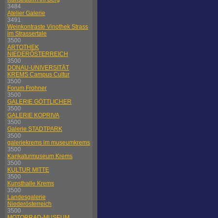
3484
Atelier Galerie
3491
Weinkontraste Vinothek Strass
im Strassertale
3500
ARTOTHEK
NIEDERÖSTERREICH
3500
DONAU-UNIVERSITÄT
KREMS Campus Cultur
3500
Forum Frohner
3500
GALERIE GÖTTLICHER
3500
GALERIE KOPRIVA
3500
Galerie STADTPARK
3500
galeriekrems im museumkrems
3500
Karikaturmuseum Krems
3500
KULTUR MITTE
3500
Kunsthalle Krems
3500
Landesgalerie
Niederösterreich
3500
MOTORRAD-MUSEUM