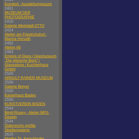
Kunstort - Ausstellungsraum
2401
MUSEUM DER
PHOTOGRAPHIE
2410
Galerie Werkstatt OTTO
2424
Atelier am Friedrichshof -
Marina Horvath
2462
Atelier 66
2483
Empire of Glass / Glasmuseum
„Die gläserne Burg“ /
Glasgalerie / Kuchlerhaus
GmbH
2500
ARNULF RAINER MUSEUM
2500
Galerie Breyer
2500
Kaiserhaus Baden
2500
KUNSTVEREIN BADEN
2544
Birgit Risavy - Atelier BRS-
Design
2544
Österreichs größte
Straßengalerie
2620
Martha Th. Kerschhofer