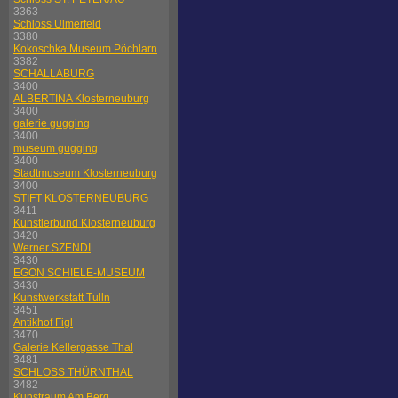
3363
Schloss Ulmerfeld
3380
Kokoschka Museum Pöchlarn
3382
SCHALLABURG
3400
ALBERTINA Klosterneuburg
3400
galerie gugging
3400
museum gugging
3400
Stadtmuseum Klosterneuburg
3400
STIFT KLOSTERNEUBURG
3411
Künstlerbund Klosterneuburg
3420
Werner SZENDI
3430
EGON SCHIELE-MUSEUM
3430
Kunstwerkstatt Tulln
3451
Antikhof Figl
3470
Galerie Kellergasse Thal
3481
SCHLOSS THÜRNTHAL
3482
Kunstraum Am Berg