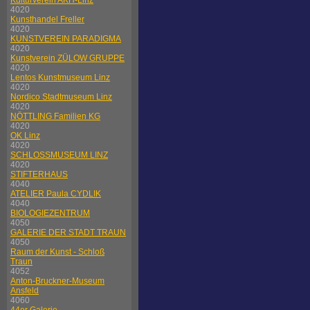
Kulturverein AKH-Linz
4020
Kunsthandel Freller
4020
KUNSTVEREIN PARADIGMA
4020
Kunstverein ZÜLOW GRUPPE
4020
Lentos Kunstmuseum Linz
4020
Nordico Stadtmuseum Linz
4020
NÖTTLING Familien KG
4020
OK Linz
4020
SCHLOSSMUSEUM LINZ
4020
STIFTERHAUS
4040
ATELIER Paula CYDLIK
4040
BIOLOGIEZENTRUM
4050
GALERIE DER STADT TRAUN
4050
Raum der Kunst - Schloß
Traun
4052
Anton-Bruckner-Museum
Ansfeld
4060