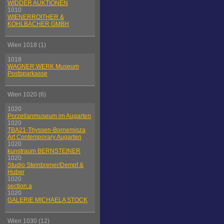
WIDDER AUKTIONEN
1010
WIENERROITHER &
KOHLBACHER GMBH
Wien 1018 (1)
1018
WAGNER:WERK Museum
Postsparkasse
Wien 1020 (6)
1020
Porzellanmuseum im Augarten
1020
TBA21-Thyssen-Bornemisza
Art Contemporary Augarten
1020
kunstraum BERNSTEINER
1020
Studio Steinbrener/Dempf &
Huber
1020
section.a
1020
GALERIE MICHAELA STOCK
Wien 1030 (12)