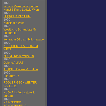
1070
mumok Museum moderner
Kunst Stiftung Ludwig Wien
1070
LEOPOLD MUSEUM
1070
Kunsthalle Wien
1070
WestLicht. Schauplatz für
Fotografie
1070
frei_raum Q21 exhibition space
1070
ARCHITEKTURZENTRUM
WIEN
1070
ZOOM - Kindermuseum
1070
Galerie AMART
1070
ARTBITS Galerie & Edition
1070
Bildraum 07
1070
RODLER GSCHWENTER
GALLERY
1070
KUOKA im field - store &
bureau
1070
KRINZINGER
SCHOTTENFELD