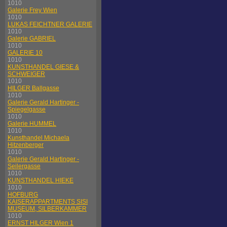
1010
Galerie Frey Wien
1010
LUKAS FEICHTNER GALERIE
1010
Galerie GABRIEL
1010
GALERIE 10
1010
KUNSTHANDEL GIESE &
SCHWEIGER
1010
HILGER Ballgasse
1010
Galerie Gerald Hartinger -
Spiegelgasse
1010
Galerie HUMMEL
1010
Kunsthandel Michaela
Hitzenberger
1010
Galerie Gerald Hartinger -
Seilergasse
1010
KUNSTHANDEL HIEKE
1010
HOFBURG
KAISERAPPARTMENTS SISI
MUSEUM, SILBERKAMMER
1010
ERNST HILGER Wien 1