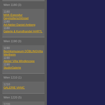
Wien 1180 (3)
1180
MAK-Expositur
Geymüllerschlössel
1180
Art Atelier Daniel Amberg
1180
Galerie & Kunsthandel HARTL
Wien 1190 (3)
1190
Bezirksmuseum DÖBLINGVilla
Wertheim
1190
Atelier Villa Windknospe
1190
StudioGalerie
Wien 1210 (1)
1210
GALERIE VANIC
Wien 1220 (5)
1220