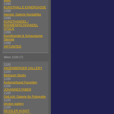
Wien
1090
KUNSTHALLE EXNERGASSE
1090
menzel. Galerie Nordafrika
1090
KUNSTHANDEL /
RAHMENFACHHANDEL
STOCK
1090
Kunsthandel & Schauräume
Steinek
1090
ARTUNITED
Wien 1100 (7)
1100
ANZENBERGER GALLERY
1100
Bildraum Studio
1100
Kulturverband Favoriten
1100
JOHANNES FABER
1100
OstLicht. Galerie für Fotografie
1100
photon gallery
1100
RESSLER KUNST