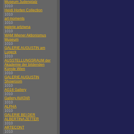
Museum Judenplatz
1010
Heidi Horten Collection
1010
art moments
1010
galerie artziwna
1010
WAM Wiener Aktionismus
Museum
1010
GALERIE AUGUSTIN am
Lugeck
1010
AUSSTELLUNGSRAUM der
Akademie der bildenden
Künste Wien
1010
GALERIE AUGUSTIN
Showroom
1010
AG18 Gallery
1010
Gallery AVATAR
1010
ALPHA
1010
GALERIE BEI DER
ALBERTINA ZETTER
1010
ARTECONT
1010