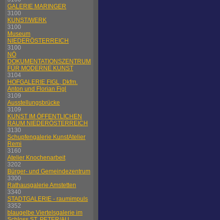
GALERIE MARINGER
3100
KUNST/WERK
3100
Museum
NIEDERÖSTERREICH
3100
NÖ
DOKUMENTATIONSZENTRUM
FÜR MODERNE KUNST
3104
HOFGALERIE FIGL, Dkfm.
Anton und Florian Figl
3109
Ausstellungsbrücke
3109
KUNST IM ÖFFENTLICHEN
RAUM NIEDERÖSTERREICH
3130
Schupfengalerie KunstAtelier
Remi
3160
Atelier Knochenarbeit
3202
Bürger- und Gemeindezentrum
3300
Rathausgalerie Amstetten
3340
STADTGALERIE - raumimpuls
3352
blaugelbe Viertelsgalerie im
Schloss ST. PETER/AU