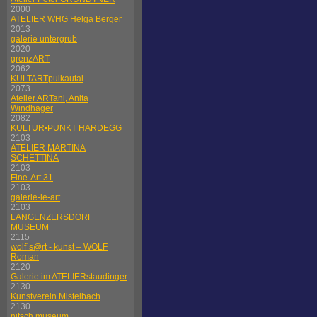
2000
ATELIER WHG Helga Berger
2013
galerie untergrub
2020
grenzART
2062
KULTARTpulkautal
2073
Atelier ARTani, Anita
Windhager
2082
KULTUR•PUNKT HARDEGG
2103
ATELIER MARTINA
SCHETTINA
2103
Fine-Art 31
2103
galerie-le-art
2103
LANGENZERSDORF
MUSEUM
2115
wolf´s@rt - kunst – WOLF
Roman
2120
Galerie im ATELIERstaudinger
2130
Kunstverein Mistelbach
2130
nitsch museum