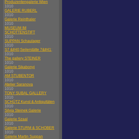
Produzentengalerie Wien
1010
GALERIE RUBERL
1010
Galerie Reinthaler
1010
MUSEUM IM
SCHOTTENSTIFT
1010
SUPPAN Schaulager
1010
S7 &#40;Seilerstätte 7&#41;
1010
The gallery STEINER
1010
Galerie Sikabonyi
1010
AM STUBENTOR
1010
Atelier Saranova
1010
TONY SUBAL GALLERY
1010
SCHÜTZ Kunst & Antiquitäten
1010
Silvia Steinek Galerie
1010
Galerie Szaal
1010
Galerie STURM & SCHOBER
1010
Galerie Martin Suppan