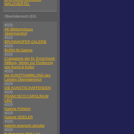
WALDVIERTEL
Oberösterreich (63)
4020
AK-Bildungshaus
Jägermayrhof
4020
BRUNNHOFER GALERIE
4020
BURN-IN Galerie
4020
Clubgalerie der Dr. Ernst Koref-
Stiftung, Verein zur Förderung
von Kunst & Kultur
4020
die KUNSTSAMMLUNG des
Landes Oberösterreich
4020
DIE KUNSTSCHAFFENDEN
4020
FRANCISCO CAROLINUM
LINZ
4020
Galerie Fröhlich
4020
Galerie SEIDLER
4020
galerie wuensch aircube
4020