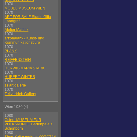
1070
MÖBEL MUSEUM WIEN
1070
ART FOR SALE Studio Gitta
Landgraf
1070
Atelier Martinz
1070
art:phalanx - Kunst- und
Kommunikationsbüro
1070
PLANK
1070
REIFFENSTEIN
1070
HERWIG MARIA STARK
1070
HUBERT WINTER
1070
zs art galerie
1070
Zeitvertrieb Gallery
Wien 1080 (4)
1080
Österr. MUSEUM FÜR
VOLKSKUNDE Gartenpalais
Schönborn
1080