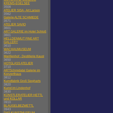
KREMS-EGELSEE
3508
ATELIER SISA - Art Larson
3562
Galerie ALTE SCHMIEDE
3571
ATELIER SAVIO
3601
ART GALERIE im Hotel Schloß
3601
HELLDENMUT FINE ART
GALLERY
3610
WACHAUMUSEUM
3622
Marillenhof - Destillerie Kausl
3650
HOTGLASS ATELIER
3710
ARTSchmidatal Galerie im
Konzerthaus
3812
Kunstfabrik Groß Siegharts
3820
Kunst im Lindenhof
3830
KÜNSTLERATELIER HETTL
und KOLLAR
3910
BLAUGELBEZWETTL
3943
DAS KUNSTMUSEUM