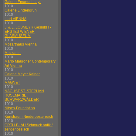
Galerie Emanuel Layr
1010
Galerie Lindengrün
1010
L.art VIENNA
1010
J. & L. LOBMEYR GesmbH -
ERSTES WIENER
GLASMUSEUM
1010
Mozarthaus Vienna
1010
Mezzanin
1010
Mario Mauroner Contemporary
Art Vienna
1010
Galerie Meyer Kainer
1010
MAGNET
1010
NÄCHST ST. STEPHAN
ROSEMARIE
SCHWARZWÄLDER
1010
Nitsch-Foundation
1010
Kunstraum Niederoesterreich
1010
ORTH-BLAU Schmuck antik /
zeitgenössisch
1010