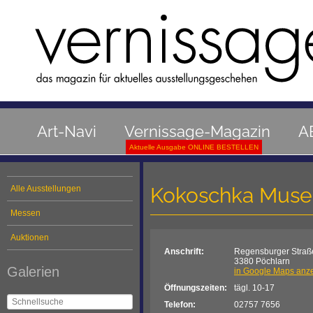
Art-Navi
Vernissage-Magazin
A
Aktuelle Ausgabe ONLINE BESTELLEN
Kokoschka Muse
Alle Ausstellungen
Messen
Auktionen
Anschrift:
Regensburger Straß
3380 Pöchlarn
Galerien
in Google Maps anz
Öffnungszeiten:
tägl. 10-17
Telefon:
02757 7656