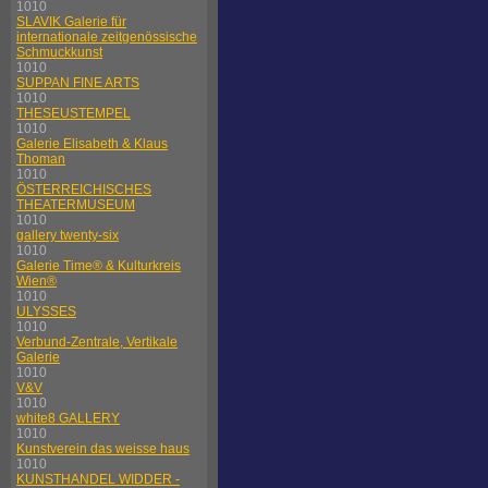
1010
SLAVIK Galerie für
internationale zeitgenössische
Schmuckkunst
1010
SUPPAN FINE ARTS
1010
THESEUSTEMPEL
1010
Galerie Elisabeth & Klaus
Thoman
1010
ÖSTERREICHISCHES
THEATERMUSEUM
1010
gallery twenty-six
1010
Galerie Time® & Kulturkreis
Wien®
1010
ULYSSES
1010
Verbund-Zentrale, Vertikale
Galerie
1010
V&V
1010
white8 GALLERY
1010
Kunstverein das weisse haus
1010
KUNSTHANDEL WIDDER -