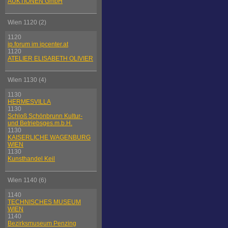
AUKTIONEN GmbH
Wien 1120 (2)
1120
ip.forum im ipcenter.at
1120
ATELIER ELISABETH OLIVIER
Wien 1130 (4)
1130
HERMESVILLA
1130
Schloß Schönbrunn Kultur-
und Betriebsges.m.b.H.
1130
KAISERLICHE WAGENBURG
WIEN
1130
Kunsthandel Keil
Wien 1140 (6)
1140
TECHNISCHES MUSEUM
WIEN
1140
Bezirksmuseum Penzing