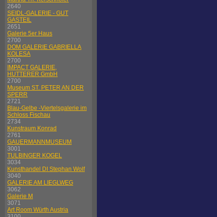
2640
SEIDL-GALERIE - GUT
GASTEIL
2651
Galerie 5er Haus
2700
DOM GALERIE GABRIELLA
KOLESA
2700
IMPACT GALERIE,
HUTTERER GmbH
2700
Museum ST. PETER AN DER
SPERR
2721
Blau-Gelbe -Viertelsgalerie im
Schloss Fischau
2734
Kunstraum Konrad
2761
GAUERMANNMUSEUM
3001
TULBINGER KOGEL
3034
Kunsthandel DI Stephan Wolf
3040
GALERIE AM LIEGLWEG
3062
Galerie M
3071
Art Room Würth Austria
3100