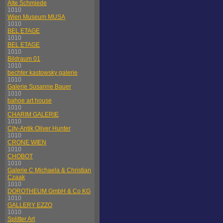
Alte Schmiede
1010
Wien Museum MUSA
1010
BEL ETAGE
1010
BEL ETAGE
1010
Bildraum 01
1010
bechter kastowsky galerie
1010
Galerie Susanne Bauer
1010
bahoe art house
1010
CHARIM GALERIE
1010
City-Antik Oliver Hunter
1010
CRONE WIEN
1010
CHOBOT
1010
Galerie C Michaela & Christian
Czaak
1010
DOROTHEUM GmbH & Co KG
1010
GALLERY EZZO
1010
Splitter Art