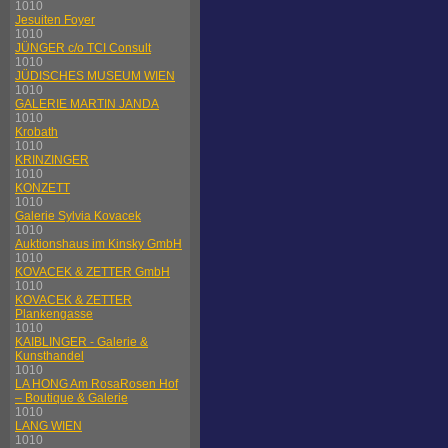
1010
Jesuiten Foyer
1010
JÜNGER c/o TCI Consult
1010
JÜDISCHES MUSEUM WIEN
1010
GALERIE MARTIN JANDA
1010
Krobath
1010
KRINZINGER
1010
KONZETT
1010
Galerie Sylvia Kovacek
1010
Auktionshaus im Kinsky GmbH
1010
KOVACEK & ZETTER GmbH
1010
KOVACEK & ZETTER
Plankengasse
1010
KAIBLINGER - Galerie &
Kunsthandel
1010
LA HONG Am RosaRosen Hof
– Boutique & Galerie
1010
LANG WIEN
1010