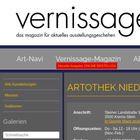
Art-Navi
Vernissage-Magazin
A
Aktuelle Ausgabe ONLINE BESTELLEN
ARTOTHEK NIE
Alle Ausstellungen
Messen
Auktionen
Anschrift:
Steiner Landstraße 
3500 Krems-Stein
Galerien
in Google Maps anz
Öffnungszeiten:
Do - Sa 12 - 18 Uhr (
(Nov.-Feb.)