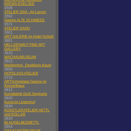
KREMS-EGELSEE
3508
ATELIER SISA - Art Larson
3562
Galerie ALTE SCHMIEDE
3571
ATELIER SAVIO
3601
ART GALERIE im Hotel Schloß
3601
HELLDENMUT FINE ART
GALLERY
3610
WACHAUMUSEUM
3622
Marillenhof - Destillerie Kausl
3650
HOTGLASS ATELIER
3710
ARTSchmidatal Galerie im
Konzerthaus
3812
Kunstfabrik Groß Siegharts
3820
Kunst im Lindenhof
3830
KÜNSTLERATELIER HETTL
und KOLLAR
3910
BLAUGELBEZWETTL
3943
DAS KUNSTMUSEUM