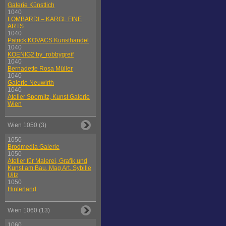
Galerie Künstlich
1040
LOMBARDI – KARGL FINE
ARTS
1040
Patrick KOVACS Kunsthandel
1040
KOENIG2 by_robbygreif
1040
Bernadette Rosa Müller
1040
Galerie Neuwirth
1040
Atelier Spornitz, Kunst Galerie
Wien
Wien 1050 (3)
1050
Brodmedia Galerie
1050
Atelier für Malerei, Grafik und
Kunst am Bau, Mag Art. Sybille
Uitz
1050
Hinterland
Wien 1060 (13)
1060