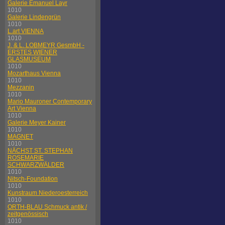
Galerie Emanuel Layr
1010
Galerie Lindengrün
1010
L.art VIENNA
1010
J. & L. LOBMEYR GesmbH -
ERSTES WIENER
GLASMUSEUM
1010
Mozarthaus Vienna
1010
Mezzanin
1010
Mario Mauroner Contemporary
Art Vienna
1010
Galerie Meyer Kainer
1010
MAGNET
1010
NÄCHST ST. STEPHAN
ROSEMARIE
SCHWARZWÄLDER
1010
Nitsch-Foundation
1010
Kunstraum Niederoesterreich
1010
ORTH-BLAU Schmuck antik /
zeitgenössisch
1010