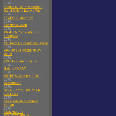
1070
mumok Museum moderner
Kunst Stiftung Ludwig Wien
1070
LEOPOLD MUSEUM
1070
Kunsthalle Wien
1070
WestLicht. Schauplatz für
Fotografie
1070
frei_raum Q21 exhibition space
1070
ARCHITEKTURZENTRUM
WIEN
1070
ZOOM - Kindermuseum
1070
Galerie AMART
1070
ARTBITS Galerie & Edition
1070
Bildraum 07
1070
RODLER GSCHWENTER
GALLERY
1070
KUOKA im field - store &
bureau
1070
KRINZINGER
SCHOTTENFELD