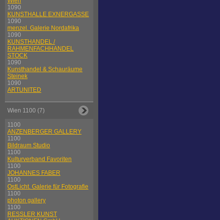
Wien
1090
KUNSTHALLE EXNERGASSE
1090
menzel. Galerie Nordafrika
1090
KUNSTHANDEL /
RAHMENFACHHANDEL
STOCK
1090
Kunsthandel & Schauräume
Steinek
1090
ARTUNITED
Wien 1100 (7)
1100
ANZENBERGER GALLERY
1100
Bildraum Studio
1100
Kulturverband Favoriten
1100
JOHANNES FABER
1100
OstLicht. Galerie für Fotografie
1100
photon gallery
1100
RESSLER KUNST