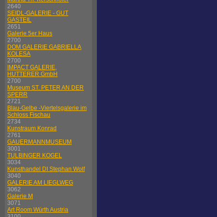
2640
SEIDL-GALERIE - GUT
GASTEIL
2651
Galerie 5er Haus
2700
DOM GALERIE GABRIELLA
KOLESA
2700
IMPACT GALERIE,
HUTTERER GmbH
2700
Museum ST. PETER AN DER
SPERR
2721
Blau-Gelbe -Viertelsgalerie im
Schloss Fischau
2734
Kunstraum Konrad
2761
GAUERMANNMUSEUM
3001
TULBINGER KOGEL
3034
Kunsthandel DI Stephan Wolf
3040
GALERIE AM LIEGLWEG
3062
Galerie M
3071
Art Room Würth Austria
3100