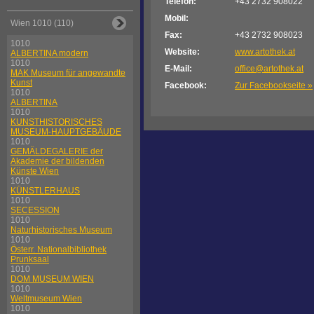
Telefon:
+43 2732 908022
Mobil:
Wien 1010 (110)
Fax:
+43 2732 908023
1010
Website:
www.artothek.at
ALBERTINA modern
1010
E-Mail:
office@artothek.at
MAK Museum für angewandte
Kunst
Facebook:
Zur Facebookseite »
1010
ALBERTINA
1010
KUNSTHISTORISCHES
MUSEUM-HAUPTGEBÄUDE
1010
GEMÄLDEGALERIE der
Akademie der bildenden
Künste Wien
1010
KÜNSTLERHAUS
1010
SECESSION
1010
Naturhistorisches Museum
1010
Österr. Nationalbibliothek
Prunksaal
1010
DOM MUSEUM WIEN
1010
Weltmuseum Wien
1010