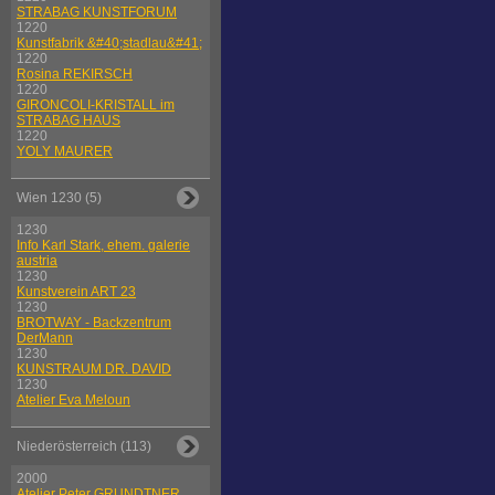
STRABAG KUNSTFORUM
1220
Kunstfabrik &#40;stadlau&#41;
1220
Rosina REKIRSCH
1220
GIRONCOLI-KRISTALL im
STRABAG HAUS
1220
YOLY MAURER
Wien 1230 (5)
1230
Info Karl Stark, ehem. galerie
austria
1230
Kunstverein ART 23
1230
BROTWAY - Backzentrum
DerMann
1230
KUNSTRAUM DR. DAVID
1230
Atelier Eva Meloun
Niederösterreich (113)
2000
Atelier Peter GRUNDTNER