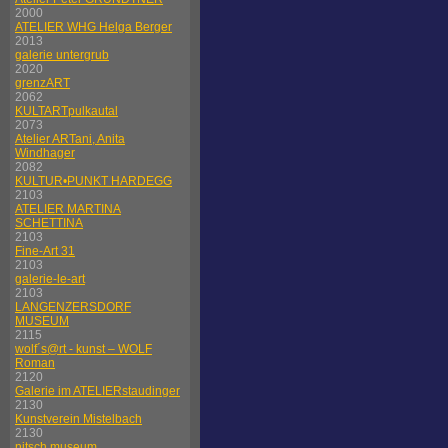
2000
ATELIER WHG Helga Berger
2013
galerie untergrub
2020
grenzART
2062
KULTARTpulkautal
2073
Atelier ARTani, Anita
Windhager
2082
KULTUR•PUNKT HARDEGG
2103
ATELIER MARTINA
SCHETTINA
2103
Fine-Art 31
2103
galerie-le-art
2103
LANGENZERSDORF
MUSEUM
2115
wolf´s@rt - kunst – WOLF
Roman
2120
Galerie im ATELIERstaudinger
2130
Kunstverein Mistelbach
2130
nitsch museum