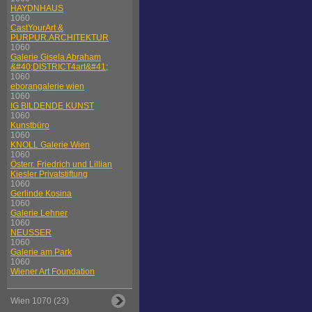
HAYDNHAUS
1060
CastYourArt &
PURPUR.ARCHITEKTUR
1060
Galerie Gisela Abraham
&#40;DISTRICT4art&#41;
1060
eborangalerie wien
1060
IG BILDENDE KUNST
1060
Kunstbüro
1060
KNOLL Galerie Wien
1060
Österr. Friedrich und Lillian
Kiesler Privatstiftung
1060
Gerlinde Kosina
1060
Galerie Lehner
1060
NEUSSER
1060
Galerie am Park
1060
Wiener Art Foundation
Wien 1070 (23)