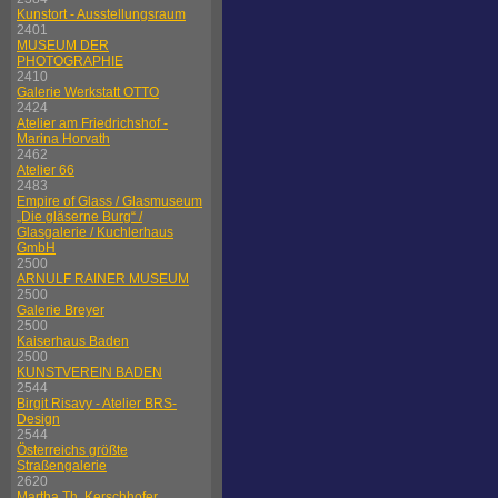
Kunstort - Ausstellungsraum
2401
MUSEUM DER
PHOTOGRAPHIE
2410
Galerie Werkstatt OTTO
2424
Atelier am Friedrichshof -
Marina Horvath
2462
Atelier 66
2483
Empire of Glass / Glasmuseum
„Die gläserne Burg“ /
Glasgalerie / Kuchlerhaus
GmbH
2500
ARNULF RAINER MUSEUM
2500
Galerie Breyer
2500
Kaiserhaus Baden
2500
KUNSTVEREIN BADEN
2544
Birgit Risavy - Atelier BRS-
Design
2544
Österreichs größte
Straßengalerie
2620
Martha Th. Kerschhofer