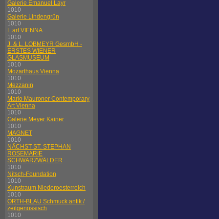
Galerie Emanuel Layr
1010
Galerie Lindengrün
1010
L.art VIENNA
1010
J. & L. LOBMEYR GesmbH -
ERSTES WIENER
GLASMUSEUM
1010
Mozarthaus Vienna
1010
Mezzanin
1010
Mario Mauroner Contemporary
Art Vienna
1010
Galerie Meyer Kainer
1010
MAGNET
1010
NÄCHST ST. STEPHAN
ROSEMARIE
SCHWARZWÄLDER
1010
Nitsch-Foundation
1010
Kunstraum Niederoesterreich
1010
ORTH-BLAU Schmuck antik /
zeitgenössisch
1010