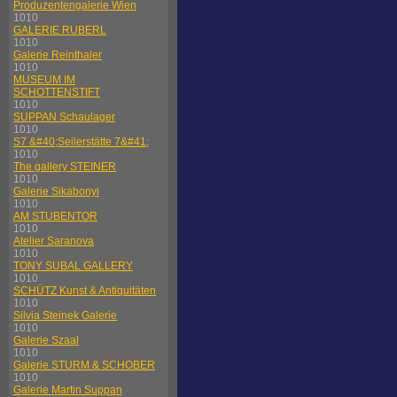
Produzentengalerie Wien
1010
GALERIE RUBERL
1010
Galerie Reinthaler
1010
MUSEUM IM
SCHOTTENSTIFT
1010
SUPPAN Schaulager
1010
S7 &#40;Seilerstätte 7&#41;
1010
The gallery STEINER
1010
Galerie Sikabonyi
1010
AM STUBENTOR
1010
Atelier Saranova
1010
TONY SUBAL GALLERY
1010
SCHÜTZ Kunst & Antiquitäten
1010
Silvia Steinek Galerie
1010
Galerie Szaal
1010
Galerie STURM & SCHOBER
1010
Galerie Martin Suppan