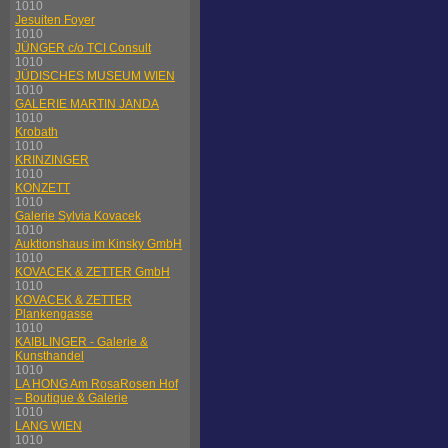
1010
Jesuiten Foyer
1010
JÜNGER c/o TCI Consult
1010
JÜDISCHES MUSEUM WIEN
1010
GALERIE MARTIN JANDA
1010
Krobath
1010
KRINZINGER
1010
KONZETT
1010
Galerie Sylvia Kovacek
1010
Auktionshaus im Kinsky GmbH
1010
KOVACEK & ZETTER GmbH
1010
KOVACEK & ZETTER
Plankengasse
1010
KAIBLINGER - Galerie &
Kunsthandel
1010
LA HONG Am RosaRosen Hof
– Boutique & Galerie
1010
LANG WIEN
1010