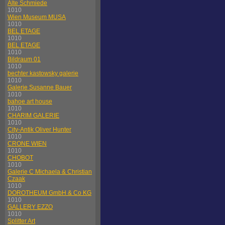
Alte Schmiede
1010
Wien Museum MUSA
1010
BEL ETAGE
1010
BEL ETAGE
1010
Bildraum 01
1010
bechter kastowsky galerie
1010
Galerie Susanne Bauer
1010
bahoe art house
1010
CHARIM GALERIE
1010
City-Antik Oliver Hunter
1010
CRONE WIEN
1010
CHOBOT
1010
Galerie C Michaela & Christian
Czaak
1010
DOROTHEUM GmbH & Co KG
1010
GALLERY EZZO
1010
Splitter Art