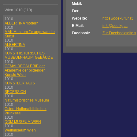
Mobil:
Wien 1010 (110)
Fax:
-
Website:
https://ooekultur.at/
1010
ALBERTINA modern
E-Mail:
info@ooelkg.at
1010
MAK Museum für angewandte
Facebook:
Zur Facebookseite »
Kunst
1010
ALBERTINA
1010
KUNSTHISTORISCHES
MUSEUM-HAUPTGEBÄUDE
1010
GEMÄLDEGALERIE der
Akademie der bildenden
Künste Wien
1010
KÜNSTLERHAUS
1010
SECESSION
1010
Naturhistorisches Museum
1010
Österr. Nationalbibliothek
Prunksaal
1010
DOM MUSEUM WIEN
1010
Weltmuseum Wien
1010