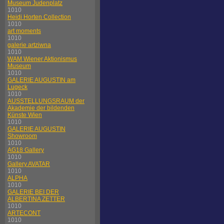
Museum Judenplatz
1010
Heidi Horten Collection
1010
art moments
1010
galerie artziwna
1010
WAM Wiener Aktionismus
Museum
1010
GALERIE AUGUSTIN am
Lugeck
1010
AUSSTELLUNGSRAUM der
Akademie der bildenden
Künste Wien
1010
GALERIE AUGUSTIN
Showroom
1010
AG18 Gallery
1010
Gallery AVATAR
1010
ALPHA
1010
GALERIE BEI DER
ALBERTINA ZETTER
1010
ARTECONT
1010