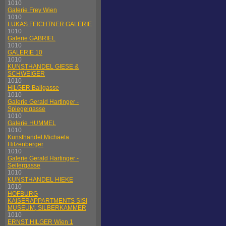
1010
Galerie Frey Wien
1010
LUKAS FEICHTNER GALERIE
1010
Galerie GABRIEL
1010
GALERIE 10
1010
KUNSTHANDEL GIESE &
SCHWEIGER
1010
HILGER Ballgasse
1010
Galerie Gerald Hartinger -
Spiegelgasse
1010
Galerie HUMMEL
1010
Kunsthandel Michaela
Hitzenberger
1010
Galerie Gerald Hartinger -
Seilergasse
1010
KUNSTHANDEL HIEKE
1010
HOFBURG
KAISERAPPARTMENTS SISI
MUSEUM, SILBERKAMMER
1010
ERNST HILGER Wien 1