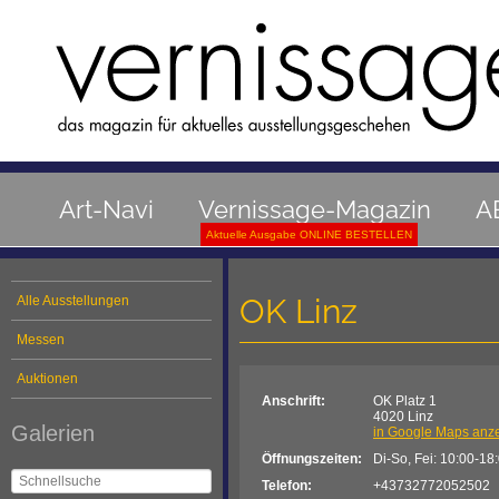
Art-Navi
Vernissage-Magazin
A
Aktuelle Ausgabe ONLINE BESTELLEN
OK Linz
Alle Ausstellungen
Messen
Auktionen
Anschrift:
OK Platz 1
4020 Linz
Galerien
in Google Maps anz
Öffnungszeiten:
Di-So, Fei: 10:00-18
Telefon:
+43732772052502