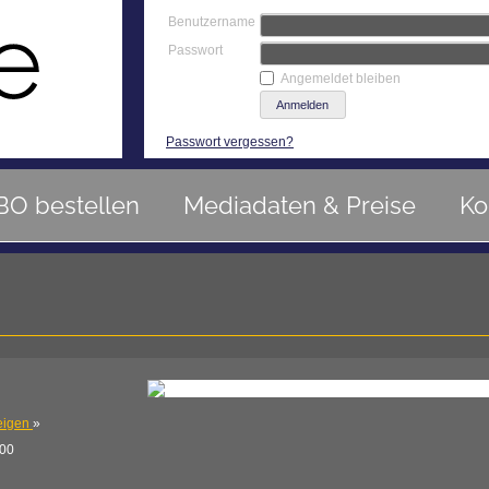
Benutzername
Passwort
Angemeldet bleiben
Passwort vergessen?
BO bestellen
Mediadaten & Preise
Ko
eigen
»
:00