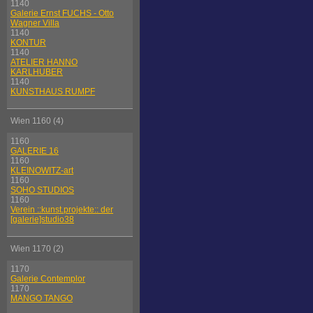
1140
Galerie Ernst FUCHS - Otto
Wagner Villa
1140
KONTUR
1140
ATELIER HANNO
KARLHUBER
1140
KUNSTHAUS RUMPF
Wien 1160 (4)
1160
GALERIE 16
1160
KLEINOWITZ-art
1160
SOHO STUDIOS
1160
Verein ::kunst.projekte:: der
[galerie]studio38
Wien 1170 (2)
1170
Galerie Contemplor
1170
MANGO TANGO