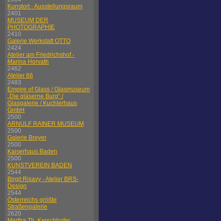
Kunstort - Ausstellungsraum
2401
MUSEUM DER
PHOTOGRAPHIE
2410
Galerie Werkstatt OTTO
2424
Atelier am Friedrichshof -
Marina Horvath
2462
Atelier 66
2483
Empire of Glass / Glasmuseum
„Die gläserne Burg“ /
Glasgalerie / Kuchlerhaus
GmbH
2500
ARNULF RAINER MUSEUM
2500
Galerie Breyer
2500
Kaiserhaus Baden
2500
KUNSTVEREIN BADEN
2544
Birgit Risavy - Atelier BRS-
Design
2544
Österreichs größte
Straßengalerie
2620
Martha Th. Kerschhofer