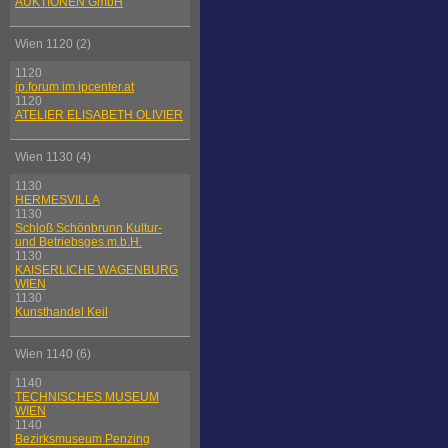
AUKTIONEN GmbH
Wien 1120 (2)
1120
ip.forum im ipcenter.at
1120
ATELIER ELISABETH OLIVIER
Wien 1130 (4)
1130
HERMESVILLA
1130
Schloß Schönbrunn Kultur-
und Betriebsges.m.b.H.
1130
KAISERLICHE WAGENBURG
WIEN
1130
Kunsthandel Keil
Wien 1140 (6)
1140
TECHNISCHES MUSEUM
WIEN
1140
Bezirksmuseum Penzing