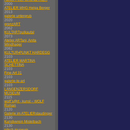
2000
ATELIER WHG Helga Berger
2013
galerie untergrub
2020
grenzART
2062
KULTARTpulkautal
2073
Atelier ARTani, Anita
Windhager
2082
KULTUR•PUNKT HARDEGG
2103
ATELIER MARTINA
SCHETTINA
2103
Fine-Art 31
2103
galerie-le-art
2103
LANGENZERSDORF
MUSEUM
2115
wolf´s@rt - kunst – WOLF
Roman
2120
Galerie im ATELIERstaudinger
2130
Kunstverein Mistelbach
2130
nitsch museum