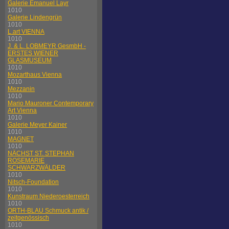
Galerie Emanuel Layr
1010
Galerie Lindengrün
1010
L.art VIENNA
1010
J. & L. LOBMEYR GesmbH -
ERSTES WIENER
GLASMUSEUM
1010
Mozarthaus Vienna
1010
Mezzanin
1010
Mario Mauroner Contemporary
Art Vienna
1010
Galerie Meyer Kainer
1010
MAGNET
1010
NÄCHST ST. STEPHAN
ROSEMARIE
SCHWARZWÄLDER
1010
Nitsch-Foundation
1010
Kunstraum Niederoesterreich
1010
ORTH-BLAU Schmuck antik /
zeitgenössisch
1010