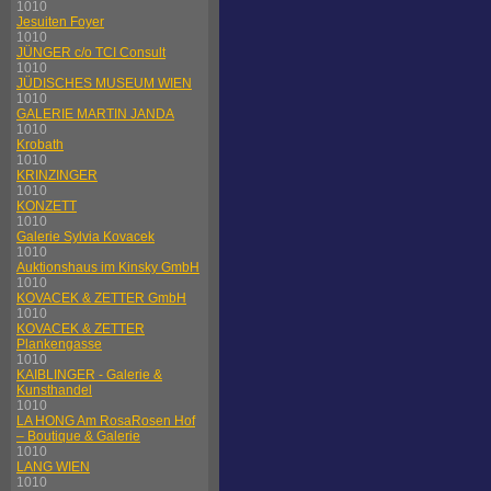
1010
Jesuiten Foyer
1010
JÜNGER c/o TCI Consult
1010
JÜDISCHES MUSEUM WIEN
1010
GALERIE MARTIN JANDA
1010
Krobath
1010
KRINZINGER
1010
KONZETT
1010
Galerie Sylvia Kovacek
1010
Auktionshaus im Kinsky GmbH
1010
KOVACEK & ZETTER GmbH
1010
KOVACEK & ZETTER
Plankengasse
1010
KAIBLINGER - Galerie &
Kunsthandel
1010
LA HONG Am RosaRosen Hof
– Boutique & Galerie
1010
LANG WIEN
1010