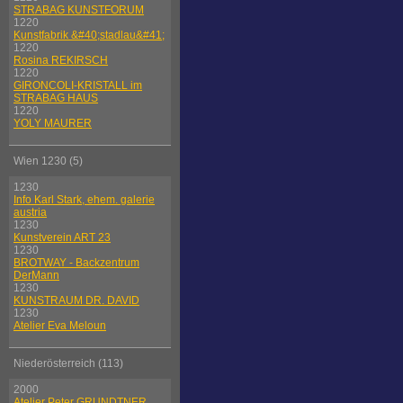
STRABAG KUNSTFORUM
1220
Kunstfabrik &#40;stadlau&#41;
1220
Rosina REKIRSCH
1220
GIRONCOLI-KRISTALL im
STRABAG HAUS
1220
YOLY MAURER
Wien 1230 (5)
1230
Info Karl Stark, ehem. galerie
austria
1230
Kunstverein ART 23
1230
BROTWAY - Backzentrum
DerMann
1230
KUNSTRAUM DR. DAVID
1230
Atelier Eva Meloun
Niederösterreich (113)
2000
Atelier Peter GRUNDTNER