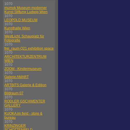
1070
mumok Museum moderner
Kunst Stiftung Ludwig Wien
1070
LEOPOLD MUSEUM
1070
Kunsthalle Wien
1070
WestLicht. Schauplatz für
Fotografie
1070
frei_raum Q21 exhibition space
1070
ARCHITEKTURZENTRUM
WIEN
1070
ZOOM - Kindermuseum
1070
Galerie AMART
1070
ARTBITS Galerie & Edition
1070
Bildraum 07
1070
RODLER GSCHWENTER
GALLERY
1070
KUOKA im field - store &
bureau
1070
KRINZINGER
SCHOTTENFELD