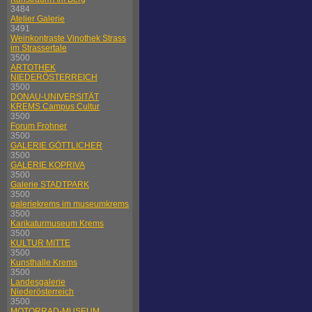
3484
Atelier Galerie
3491
Weinkontraste Vinothek Strass
im Strassertale
3500
ARTOTHEK
NIEDERÖSTERREICH
3500
DONAU-UNIVERSITÄT
KREMS Campus Cultur
3500
Forum Frohner
3500
GALERIE GÖTTLICHER
3500
GALERIE KOPRIVA
3500
Galerie STADTPARK
3500
galeriekrems im museumkrems
3500
Karikaturmuseum Krems
3500
KULTUR MITTE
3500
Kunsthalle Krems
3500
Landesgalerie
Niederösterreich
3500
MOTORRAD-MUSEUM