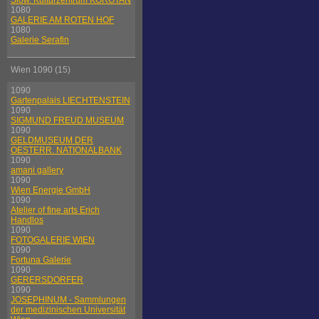
Slow. Kulturzentrum KOROTAN
1080
GALERIE AM ROTEN HOF
1080
Galerie Serafin
Wien 1090 (15)
1090
Gartenpalais LIECHTENSTEIN
1090
SIGMUND FREUD MUSEUM
1090
GELDMUSEUM DER
OESTERR. NATIONALBANK
1090
amani gallery
1090
Wien Energie GmbH
1090
Atelier of fine arts Erich
Handlos
1090
FOTOGALERIE WIEN
1090
Fortuna Galerie
1090
GERERSDORFER
1090
JOSEPHINUM - Sammlungen
der medizinischen Universität