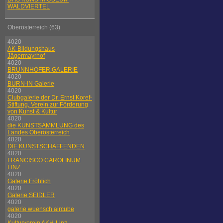
WALDVIERTEL
Oberösterreich (63)
4020
AK-Bildungshaus
Jägermayrhof
4020
BRUNNHOFER GALERIE
4020
BURN-IN Galerie
4020
Clubgalerie der Dr. Ernst Koref-
Stiftung, Verein zur Förderung
von Kunst & Kultur
4020
die KUNSTSAMMLUNG des
Landes Oberösterreich
4020
DIE KUNSTSCHAFFENDEN
4020
FRANCISCO CAROLINUM
LINZ
4020
Galerie Fröhlich
4020
Galerie SEIDLER
4020
galerie wuensch aircube
4020