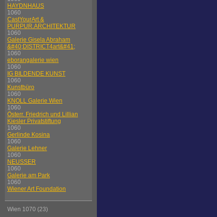
HAYDNHAUS
1060
CastYourArt &
PURPUR.ARCHITEKTUR
1060
Galerie Gisela Abraham
&#40;DISTRICT4art&#41;
1060
eborangalerie wien
1060
IG BILDENDE KUNST
1060
Kunstbüro
1060
KNOLL Galerie Wien
1060
Österr. Friedrich und Lillian
Kiesler Privatstiftung
1060
Gerlinde Kosina
1060
Galerie Lehner
1060
NEUSSER
1060
Galerie am Park
1060
Wiener Art Foundation
Wien 1070 (23)