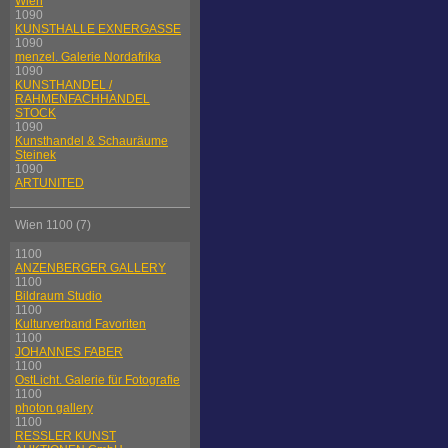
Wien
1090
KUNSTHALLE EXNERGASSE
1090
menzel. Galerie Nordafrika
1090
KUNSTHANDEL /
RAHMENFACHHANDEL
STOCK
1090
Kunsthandel & Schauräume
Steinek
1090
ARTUNITED
Wien 1100 (7)
1100
ANZENBERGER GALLERY
1100
Bildraum Studio
1100
Kulturverband Favoriten
1100
JOHANNES FABER
1100
OstLicht. Galerie für Fotografie
1100
photon gallery
1100
RESSLER KUNST