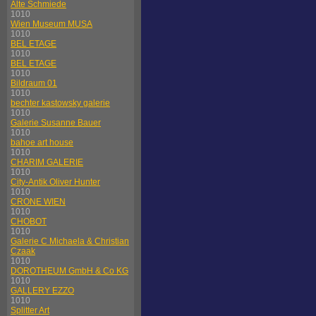
Alte Schmiede
1010
Wien Museum MUSA
1010
BEL ETAGE
1010
BEL ETAGE
1010
Bildraum 01
1010
bechter kastowsky galerie
1010
Galerie Susanne Bauer
1010
bahoe art house
1010
CHARIM GALERIE
1010
City-Antik Oliver Hunter
1010
CRONE WIEN
1010
CHOBOT
1010
Galerie C Michaela & Christian
Czaak
1010
DOROTHEUM GmbH & Co KG
1010
GALLERY EZZO
1010
Splitter Art