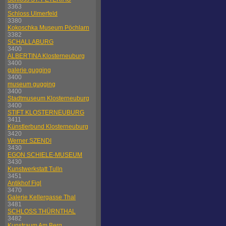
3363
Schloss Ulmerfeld
3380
Kokoschka Museum Pöchlarn
3382
SCHALLABURG
3400
ALBERTINA Klosterneuburg
3400
galerie gugging
3400
museum gugging
3400
Stadtmuseum Klosterneuburg
3400
STIFT KLOSTERNEUBURG
3411
Künstlerbund Klosterneuburg
3420
Werner SZENDI
3430
EGON SCHIELE-MUSEUM
3430
Kunstwerkstatt Tulln
3451
Antikhof Figl
3470
Galerie Kellergasse Thal
3481
SCHLOSS THÜRNTHAL
3482
Kunstraum Am Berg