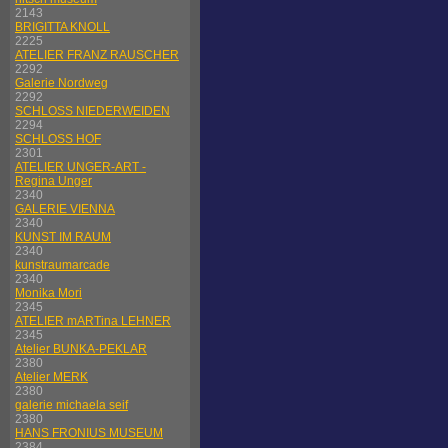
2143
BRIGITTA KNOLL
2225
ATELIER FRANZ RAUSCHER
2292
Galerie Nordweg
2292
SCHLOSS NIEDERWEIDEN
2294
SCHLOSS HOF
2301
ATELIER UNGER-ART -
Regina Unger
2340
GALERIE VIENNA
2340
KUNST IM RAUM
2340
kunstraumarcade
2340
Monika Mori
2345
ATELIER mARTina LEHNER
2345
Atelier BUNKA-PEKLAR
2380
Atelier MERK
2380
galerie michaela seif
2380
HANS FRONIUS MUSEUM
2384