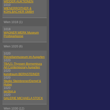
WIDDER AUKTIONEN
1010
WIENERROITHER &
KOHLBACHER GMBH
Wien 1018 (1)
1018
WAGNER:WERK Museum
Postsparkasse
Wien 1020 (6)
1020
Porzellanmuseum im Augarten
1020
TBA21-Thyssen-Bornemisza
Art Contemporary Augarten
1020
kunstraum BERNSTEINER
1020
Studio Steinbrener/Dempf &
Huber
1020
section.a
1020
GALERIE MICHAELA STOCK
Wien 1030 (12)