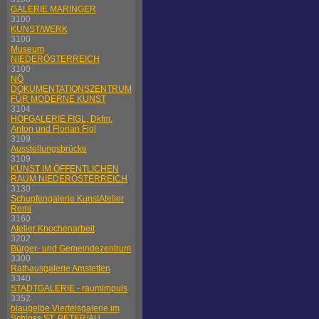
GALERIE MARINGER
3100
KUNST/WERK
3100
Museum
NIEDERÖSTERREICH
3100
NÖ
DOKUMENTATIONSZENTRUM
FÜR MODERNE KUNST
3104
HOFGALERIE FIGL, Dkfm.
Anton und Florian Figl
3109
Ausstellungsbrücke
3109
KUNST IM ÖFFENTLICHEN
RAUM NIEDERÖSTERREICH
3130
Schupfengalerie KunstAtelier
Remi
3160
Atelier Knochenarbeit
3202
Bürger- und Gemeindezentrum
3300
Rathausgalerie Amstetten
3340
STADTGALERIE - raumimpuls
3352
blaugelbe Viertelsgalerie im
Schloss ST. PETER/AU