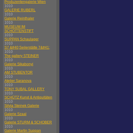
Produzentengalerie Wien
1010
GALERIE RUBERL
1010
Galerie Reinthaler
1010
MUSEUM IM
SCHOTTENSTIFT
1010
SUPPAN Schaulager
1010
S7 &#40;Seilerstätte 7&#41;
1010
The gallery STEINER
1010
Galerie Sikabonyi
1010
AM STUBENTOR
1010
Atelier Saranova
1010
TONY SUBAL GALLERY
1010
SCHÜTZ Kunst & Antiquitäten
1010
Silvia Steinek Galerie
1010
Galerie Szaal
1010
Galerie STURM & SCHOBER
1010
Galerie Martin Suppan