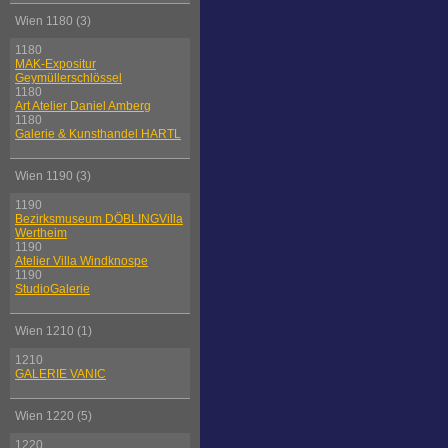
Wien 1180 (3)
1180
MAK-Expositur
Geymüllerschlössel
1180
Art Atelier Daniel Amberg
1180
Galerie & Kunsthandel HARTL
Wien 1190 (3)
1190
Bezirksmuseum DÖBLINGVilla
Wertheim
1190
Atelier Villa Windknospe
1190
StudioGalerie
Wien 1210 (1)
1210
GALERIE VANIC
Wien 1220 (5)
1220