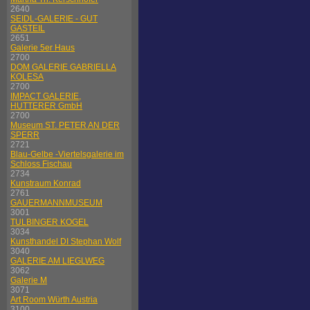
2640
SEIDL-GALERIE - GUT
GASTEIL
2651
Galerie 5er Haus
2700
DOM GALERIE GABRIELLA
KOLESA
2700
IMPACT GALERIE,
HUTTERER GmbH
2700
Museum ST. PETER AN DER
SPERR
2721
Blau-Gelbe -Viertelsgalerie im
Schloss Fischau
2734
Kunstraum Konrad
2761
GAUERMANNMUSEUM
3001
TULBINGER KOGEL
3034
Kunsthandel DI Stephan Wolf
3040
GALERIE AM LIEGLWEG
3062
Galerie M
3071
Art Room Würth Austria
3100