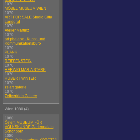
1070
MÖBEL MUSEUM WIEN
1070
ART FOR SALE Studio Gitta
Landgraf
1070
Atelier Martinz
1070
art:phalanx - Kunst- und
Kommunikationsbüro
1070
PLANK
1070
REIFFENSTEIN
1070
HERWIG MARIA STARK
1070
HUBERT WINTER
1070
zs art galerie
1070
Zeitvertrieb Gallery
Wien 1080 (4)
1080
Österr. MUSEUM FÜR
VOLKSKUNDE Gartenpalais
Schönborn
1080