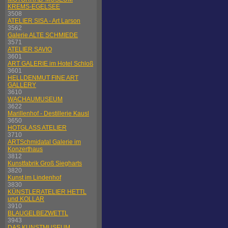
KREMS-EGELSEE
3508
ATELIER SISA - Art Larson
3562
Galerie ALTE SCHMIEDE
3571
ATELIER SAVIO
3601
ART GALERIE im Hotel Schloß
3601
HELLDENMUT FINE ART
GALLERY
3610
WACHAUMUSEUM
3622
Marillenhof - Destillerie Kausl
3650
HOTGLASS ATELIER
3710
ARTSchmidatal Galerie im
Konzerthaus
3812
Kunstfabrik Groß Siegharts
3820
Kunst im Lindenhof
3830
KÜNSTLERATELIER HETTL
und KOLLAR
3910
BLAUGELBEZWETTL
3943
DAS KUNSTMUSEUM