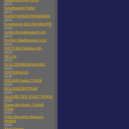
Kulturverein AKH-Linz
4020
Kunsthandel Freller
4020
KUNSTVEREIN PARADIGMA
4020
Kunstverein ZÜLOW GRUPPE
4020
Lentos Kunstmuseum Linz
4020
Nordico Stadtmuseum Linz
4020
NÖTTLING Familien KG
4020
OK Linz
4020
SCHLOSSMUSEUM LINZ
4020
STIFTERHAUS
4040
ATELIER Paula CYDLIK
4040
BIOLOGIEZENTRUM
4050
GALERIE DER STADT TRAUN
4050
Raum der Kunst - Schloß
Traun
4052
Anton-Bruckner-Museum
Ansfeld
4060