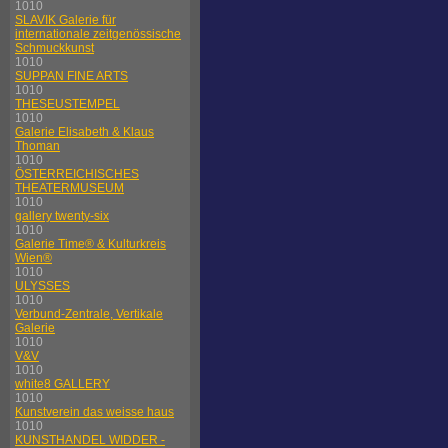
1010
SLAVIK Galerie für
internationale zeitgenössische
Schmuckkunst
1010
SUPPAN FINE ARTS
1010
THESEUSTEMPEL
1010
Galerie Elisabeth & Klaus
Thoman
1010
ÖSTERREICHISCHES
THEATERMUSEUM
1010
gallery twenty-six
1010
Galerie Time® & Kulturkreis
Wien®
1010
ULYSSES
1010
Verbund-Zentrale, Vertikale
Galerie
1010
V&V
1010
white8 GALLERY
1010
Kunstverein das weisse haus
1010
KUNSTHANDEL WIDDER -