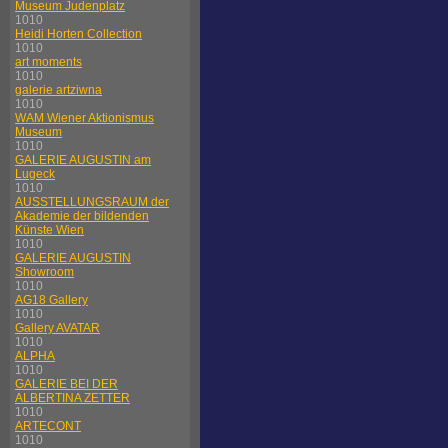
Museum Judenplatz
1010
Heidi Horten Collection
1010
art moments
1010
galerie artziwna
1010
WAM Wiener Aktionismus
Museum
1010
GALERIE AUGUSTIN am
Lugeck
1010
AUSSTELLUNGSRAUM der
Akademie der bildenden
Künste Wien
1010
GALERIE AUGUSTIN
Showroom
1010
AG18 Gallery
1010
Gallery AVATAR
1010
ALPHA
1010
GALERIE BEI DER
ALBERTINA ZETTER
1010
ARTECONT
1010