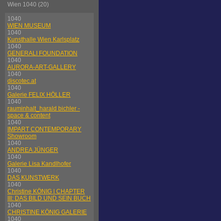
Wien 1040 (20)
1040
WIEN MUSEUM
1040
Kunsthalle Wien Karlsplatz
1040
GENERALI FOUNDATION
1040
AURORA-ART-GALLERY
1040
discotec.at
1040
Galerie FELIX HÖLLER
1040
rauminhalt_harald bichler -
space & content
1040
IMPART CONTEMPORARY
Showroom
1040
ANDREA JÜNGER
1040
Galerie Lisa Kandlhofer
1040
DAS KUNSTWERK
1040
Christine KÖNIG | CHAPTER
III: DAS BILD UND SEIN BUCH
1040
CHRISTINE KÖNIG GALERIE
1040