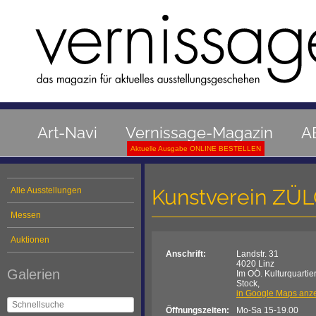
Art-Navi
Vernissage-Magazin
A
Aktuelle Ausgabe ONLINE BESTELLEN
Kunstverein Z
Alle Ausstellungen
Messen
Auktionen
Anschrift:
Landstr. 31
4020 Linz
Galerien
Im OÖ. Kulturquartier
Stock,
in Google Maps anz
Öffnungszeiten:
Mo-Sa 15-19.00