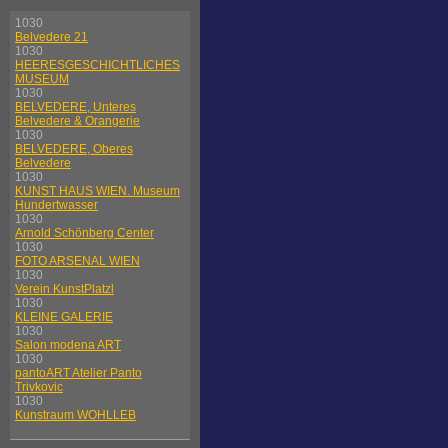
1030
Belvedere 21
1030
HEERESGESCHICHTLICHES
MUSEUM
1030
BELVEDERE, Unteres
Belvedere & Orangerie
1030
BELVEDERE, Oberes
Belvedere
1030
KUNST HAUS WIEN. Museum
Hundertwasser
1030
Arnold Schönberg Center
1030
FOTO ARSENAL WIEN
1030
Verein KunstPlatzl
1030
KLEINE GALERIE
1030
Salon modena ART
1030
pantoART Atelier Panto
Trivkovic
1030
Kunstraum WOHLLEB