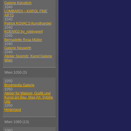
Galerie Künstlich
1040
LOMBARDI – KARGL FINE
ARTS
1040
Patrick KOVACS Kunsthandel
1040
KOENIG2 by_robbygreif
1040
Bernadette Rosa Müller
1040
Galerie Neuwirth
1040
Atelier Spornitz, Kunst Galerie
Wien
Wien 1050 (3)
1050
Brodmedia Galerie
1050
Atelier für Malerei, Grafik und
Kunst am Bau, Mag Art. Sybille
Uitz
1050
Hinterland
Wien 1060 (13)
1060