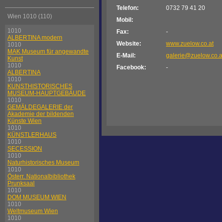
Telefon:
0732 79 41 20
Wien 1010 (110)
Mobil:
1010
Fax:
-
ALBERTINA modern
Website:
www.zuelow.co.at
1010
MAK Museum für angewandte
E-Mail:
galerie@zuelow.co.a
Kunst
1010
Facebook:
-
ALBERTINA
1010
KUNSTHISTORISCHES
MUSEUM-HAUPTGEBÄUDE
1010
GEMÄLDEGALERIE der
Akademie der bildenden
Künste Wien
1010
KÜNSTLERHAUS
1010
SECESSION
1010
Naturhistorisches Museum
1010
Österr. Nationalbibliothek
Prunksaal
1010
DOM MUSEUM WIEN
1010
Weltmuseum Wien
1010