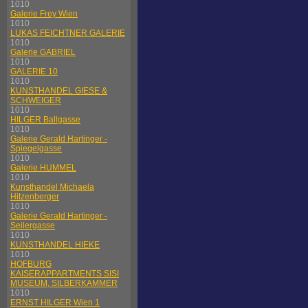
1010
Galerie Frey Wien
1010
LUKAS FEICHTNER GALERIE
1010
Galerie GABRIEL
1010
GALERIE 10
1010
KUNSTHANDEL GIESE &
SCHWEIGER
1010
HILGER Ballgasse
1010
Galerie Gerald Hartinger -
Spiegelgasse
1010
Galerie HUMMEL
1010
Kunsthandel Michaela
Hitzenberger
1010
Galerie Gerald Hartinger -
Seilergasse
1010
KUNSTHANDEL HIEKE
1010
HOFBURG
KAISERAPPARTMENTS SISI
MUSEUM, SILBERKAMMER
1010
ERNST HILGER Wien 1