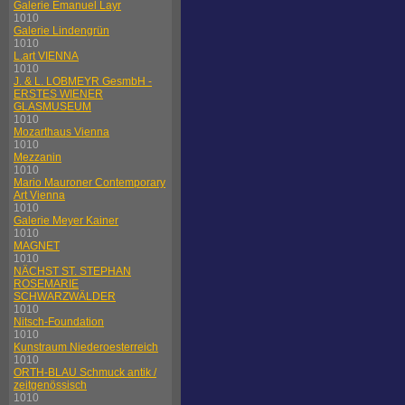
Galerie Emanuel Layr
1010
Galerie Lindengrün
1010
L.art VIENNA
1010
J. & L. LOBMEYR GesmbH -
ERSTES WIENER
GLASMUSEUM
1010
Mozarthaus Vienna
1010
Mezzanin
1010
Mario Mauroner Contemporary
Art Vienna
1010
Galerie Meyer Kainer
1010
MAGNET
1010
NÄCHST ST. STEPHAN
ROSEMARIE
SCHWARZWÄLDER
1010
Nitsch-Foundation
1010
Kunstraum Niederoesterreich
1010
ORTH-BLAU Schmuck antik /
zeitgenössisch
1010