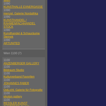
Wien
1090
KUNSTHALLE EXNERGASSE
1090
menzel. Galerie Nordafrika
1090
KUNSTHANDEL /
RAHMENFACHHANDEL
STOCK
1090
Kunsthandel & Schauräume
Steinek
1090
ARTUNITED
Wien 1100 (7)
1100
ANZENBERGER GALLERY
1100
Bildraum Studio
1100
Kulturverband Favoriten
1100
JOHANNES FABER
1100
OstLicht. Galerie für Fotografie
1100
photon gallery
1100
RESSLER KUNST