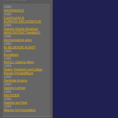
1060
HAYDNHAUS
1060
CastYourArt &
PURPUR.ARCHITEKTUR
1060
Galerie Gisela Abraham
&#40;DISTRICT4art&#41;
1060
eborangalerie wien
1060
IG BILDENDE KUNST
1060
Kunstbüro
1060
KNOLL Galerie Wien
1060
Österr. Friedrich und Lillian
Kiesler Privatstiftung
1060
Gerlinde Kosina
1060
Galerie Lehner
1060
NEUSSER
1060
Galerie am Park
1060
Wiener Art Foundation