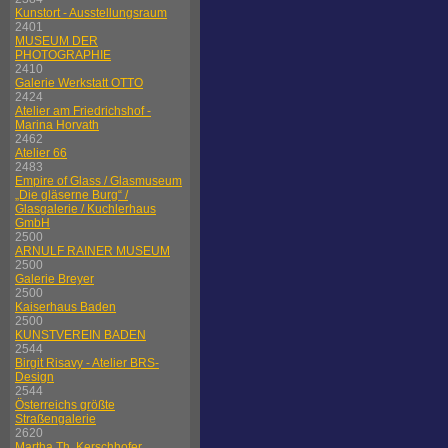
Kunstort - Ausstellungsraum
2401
MUSEUM DER
PHOTOGRAPHIE
2410
Galerie Werkstatt OTTO
2424
Atelier am Friedrichshof -
Marina Horvath
2462
Atelier 66
2483
Empire of Glass / Glasmuseum
„Die gläserne Burg“ /
Glasgalerie / Kuchlerhaus
GmbH
2500
ARNULF RAINER MUSEUM
2500
Galerie Breyer
2500
Kaiserhaus Baden
2500
KUNSTVEREIN BADEN
2544
Birgit Risavy - Atelier BRS-
Design
2544
Österreichs größte
Straßengalerie
2620
Martha Th. Kerschhofer