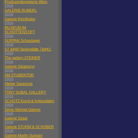
Produzentengalerie Wien
1010
GALERIE RUBERL
1010
Galerie Reinthaler
1010
MUSEUM IM
SCHOTTENSTIFT
1010
SUPPAN Schaulager
1010
S7 &#40;Seilerstätte 7&#41;
1010
The gallery STEINER
1010
Galerie Sikabonyi
1010
AM STUBENTOR
1010
Atelier Saranova
1010
TONY SUBAL GALLERY
1010
SCHÜTZ Kunst & Antiquitäten
1010
Silvia Steinek Galerie
1010
Galerie Szaal
1010
Galerie STURM & SCHOBER
1010
Galerie Martin Suppan