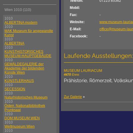
Telefon:
07223 85362
Mobil:
Wien 1010 (110)
Fax:
-
1010
Website:
www.museum-lauria
ALBERTINA modern
1010
E-Mail:
office@museum-laur
MAK Museum für angewandte
Kunst
Facebook:
-
1010
ALBERTINA
1010
KUNSTHISTORISCHES
Laufende Ausstellungen:
MUSEUM-HAUPTGEBÄUDE
1010
GEMÄLDEGALERIE der
Akademie der bildenden
MUSEUM LAURIACUM
Künste Wien
4470
Enns
1010
Prähistorie, Römerzeit, Volksku
KÜNSTLERHAUS
1010
SECESSION
1010
Zur Galerie
»
Naturhistorisches Museum
1010
Österr. Nationalbibliothek
Prunksaal
1010
DOM MUSEUM WIEN
1010
Weltmuseum Wien
1010