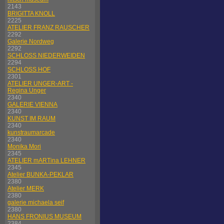
2143
BRIGITTA KNOLL
2225
ATELIER FRANZ RAUSCHER
2292
Galerie Nordweg
2292
SCHLOSS NIEDERWEIDEN
2294
SCHLOSS HOF
2301
ATELIER UNGER-ART -
Regina Unger
2340
GALERIE VIENNA
2340
KUNST IM RAUM
2340
kunstraumarcade
2340
Monika Mori
2345
ATELIER mARTina LEHNER
2345
Atelier BUNKA-PEKLAR
2380
Atelier MERK
2380
galerie michaela seif
2380
HANS FRONIUS MUSEUM
2384