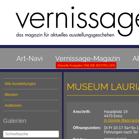
Art-Navi
Vernissage-Magazin
A
Aktuelle Ausgabe ONLINE BESTELLEN
MUSEUM LAUR
Alle Ausstellungen
Messen
Auktionen
Anschrift:
Hauptplatz 19
4470 Enns
Galerien
in Google Maps anz
Öffnungszeiten:
Di-Fr 10-17 Sa+So 1
Führungen nach Tel 