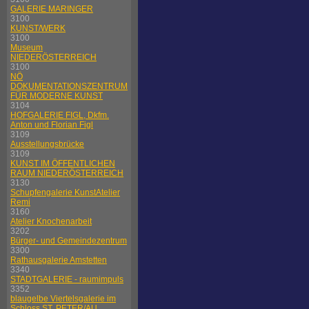
GALERIE MARINGER
3100
KUNST/WERK
3100
Museum
NIEDERÖSTERREICH
3100
NÖ
DOKUMENTATIONSZENTRUM
FÜR MODERNE KUNST
3104
HOFGALERIE FIGL, Dkfm.
Anton und Florian Figl
3109
Ausstellungsbrücke
3109
KUNST IM ÖFFENTLICHEN
RAUM NIEDERÖSTERREICH
3130
Schupfengalerie KunstAtelier
Remi
3160
Atelier Knochenarbeit
3202
Bürger- und Gemeindezentrum
3300
Rathausgalerie Amstetten
3340
STADTGALERIE - raumimpuls
3352
blaugelbe Viertelsgalerie im
Schloss ST. PETER/AU