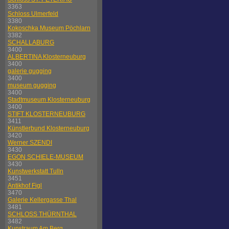
3363
Schloss Ulmerfeld
3380
Kokoschka Museum Pöchlarn
3382
SCHALLABURG
3400
ALBERTINA Klosterneuburg
3400
galerie gugging
3400
museum gugging
3400
Stadtmuseum Klosterneuburg
3400
STIFT KLOSTERNEUBURG
3411
Künstlerbund Klosterneuburg
3420
Werner SZENDI
3430
EGON SCHIELE-MUSEUM
3430
Kunstwerkstatt Tulln
3451
Antikhof Figl
3470
Galerie Kellergasse Thal
3481
SCHLOSS THÜRNTHAL
3482
Kunstraum Am Berg