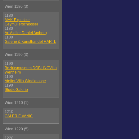
Wien 1180 (3)
1180
MAK-Expositur
Geymüllerschlössel
1180
Art Atelier Daniel Amberg
1180
Galerie & Kunsthandel HARTL
Wien 1190 (3)
1190
Bezirksmuseum DÖBLINGVilla
Wertheim
1190
Atelier Villa Windknospe
1190
StudioGalerie
Wien 1210 (1)
1210
GALERIE VANIC
Wien 1220 (5)
1220