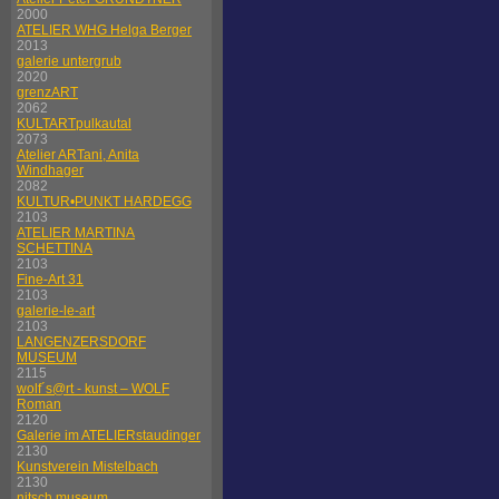
2000
ATELIER WHG Helga Berger
2013
galerie untergrub
2020
grenzART
2062
KULTARTpulkautal
2073
Atelier ARTani, Anita
Windhager
2082
KULTUR•PUNKT HARDEGG
2103
ATELIER MARTINA
SCHETTINA
2103
Fine-Art 31
2103
galerie-le-art
2103
LANGENZERSDORF
MUSEUM
2115
wolf´s@rt - kunst – WOLF
Roman
2120
Galerie im ATELIERstaudinger
2130
Kunstverein Mistelbach
2130
nitsch museum