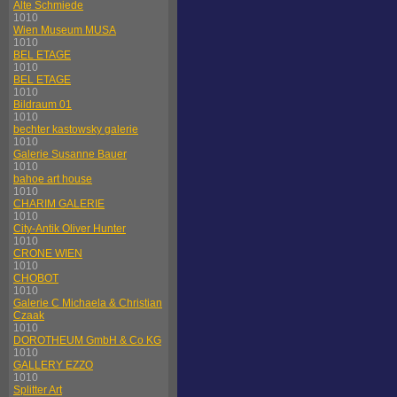
Alte Schmiede
1010
Wien Museum MUSA
1010
BEL ETAGE
1010
BEL ETAGE
1010
Bildraum 01
1010
bechter kastowsky galerie
1010
Galerie Susanne Bauer
1010
bahoe art house
1010
CHARIM GALERIE
1010
City-Antik Oliver Hunter
1010
CRONE WIEN
1010
CHOBOT
1010
Galerie C Michaela & Christian
Czaak
1010
DOROTHEUM GmbH & Co KG
1010
GALLERY EZZO
1010
Splitter Art