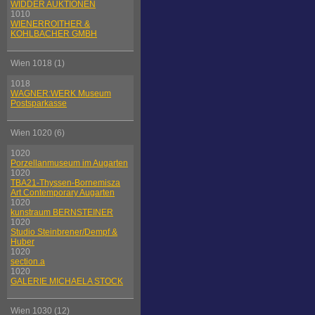
WIDDER AUKTIONEN
1010
WIENERROITHER &
KOHLBACHER GMBH
Wien 1018 (1)
1018
WAGNER:WERK Museum
Postsparkasse
Wien 1020 (6)
1020
Porzellanmuseum im Augarten
1020
TBA21-Thyssen-Bornemisza
Art Contemporary Augarten
1020
kunstraum BERNSTEINER
1020
Studio Steinbrener/Dempf &
Huber
1020
section.a
1020
GALERIE MICHAELA STOCK
Wien 1030 (12)