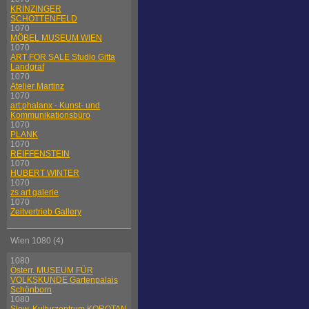
KRINZINGER
SCHOTTENFELD
1070
MÖBEL MUSEUM WIEN
1070
ART FOR SALE Studio Gitta
Landgraf
1070
Atelier Martinz
1070
art:phalanx - Kunst- und
Kommunikationsbüro
1070
PLANK
1070
REIFFENSTEIN
1070
HUBERT WINTER
1070
zs art galerie
1070
Zeitvertrieb Gallery
Wien 1080 (4)
1080
Österr. MUSEUM FÜR
VOLKSKUNDE Gartenpalais
Schönborn
1080