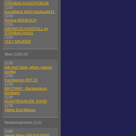
STRABAG KUNSTFORUM
1220
Kunstfabrik &#40;stadlau&#41;
1220
Rosina REKIRSCH
1220
GIRONCOLI-KRISTALL im
STRABAG HAUS
1220
YOLY MAURER
Wien 1230 (5)
1230
Info Karl Stark, ehem. galerie
austria
1230
Kunstverein ART 23
1230
BROTWAY - Backzentrum
DerMann
1230
KUNSTRAUM DR. DAVID
1230
Atelier Eva Meloun
Niederösterreich (113)
2000
Atelier Peter GRUNDTNER