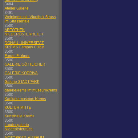
3484
Atelier Galerie
3491
Weinkontraste Vinothek Strass
im Strassertale
3500
ARTOTHEK
NIEDERÖSTERREICH
3500
DONAU-UNIVERSITÄT
KREMS Campus Cultur
3500
Forum Frohner
3500
GALERIE GÖTTLICHER
3500
GALERIE KOPRIVA
3500
Galerie STADTPARK
3500
galeriekrems im museumkrems
3500
Karikaturmuseum Krems
3500
KULTUR MITTE
3500
Kunsthalle Krems
3500
Landesgalerie
Niederösterreich
3500
MOTORRAD-MUSEUM