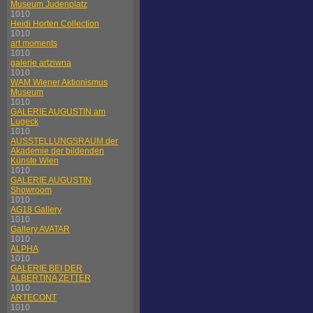
Museum Judenplatz
1010
Heidi Horten Collection
1010
art moments
1010
galerie artziwna
1010
WAM Wiener Aktionismus
Museum
1010
GALERIE AUGUSTIN am
Lugeck
1010
AUSSTELLUNGSRAUM der
Akademie der bildenden
Künste Wien
1010
GALERIE AUGUSTIN
Showroom
1010
AG18 Gallery
1010
Gallery AVATAR
1010
ALPHA
1010
GALERIE BEI DER
ALBERTINA ZETTER
1010
ARTECONT
1010