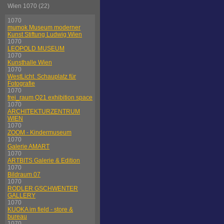
Wien 1070 (22)
1070
mumok Museum moderner
Kunst Stiftung Ludwig Wien
1070
LEOPOLD MUSEUM
1070
Kunsthalle Wien
1070
WestLicht. Schauplatz für
Fotografie
1070
frei_raum Q21 exhibition space
1070
ARCHITEKTURZENTRUM
WIEN
1070
ZOOM - Kindermuseum
1070
Galerie AMART
1070
ARTBITS Galerie & Edition
1070
Bildraum 07
1070
RODLER GSCHWENTER
GALLERY
1070
KUOKA im field - store &
bureau
1070