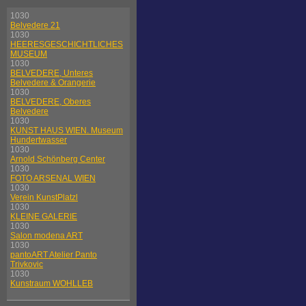
1030
Belvedere 21
1030
HEERESGESCHICHTLICHES
MUSEUM
1030
BELVEDERE, Unteres
Belvedere & Orangerie
1030
BELVEDERE, Oberes
Belvedere
1030
KUNST HAUS WIEN. Museum
Hundertwasser
1030
Arnold Schönberg Center
1030
FOTO ARSENAL WIEN
1030
Verein KunstPlatzl
1030
KLEINE GALERIE
1030
Salon modena ART
1030
pantoART Atelier Panto
Trivkovic
1030
Kunstraum WOHLLEB