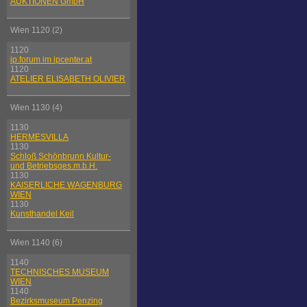
AUKTIONEN GmbH
Wien 1120 (2)
1120
ip.forum im ipcenter.at
1120
ATELIER ELISABETH OLIVIER
Wien 1130 (4)
1130
HERMESVILLA
1130
Schloß Schönbrunn Kultur-
und Betriebsges.m.b.H.
1130
KAISERLICHE WAGENBURG
WIEN
1130
Kunsthandel Keil
Wien 1140 (6)
1140
TECHNISCHES MUSEUM
WIEN
1140
Bezirksmuseum Penzing