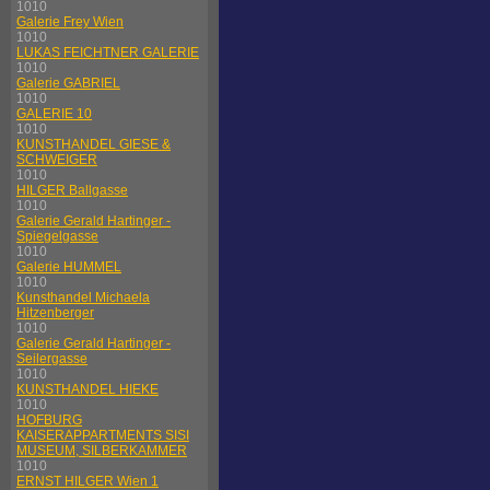
1010
Galerie Frey Wien
1010
LUKAS FEICHTNER GALERIE
1010
Galerie GABRIEL
1010
GALERIE 10
1010
KUNSTHANDEL GIESE &
SCHWEIGER
1010
HILGER Ballgasse
1010
Galerie Gerald Hartinger -
Spiegelgasse
1010
Galerie HUMMEL
1010
Kunsthandel Michaela
Hitzenberger
1010
Galerie Gerald Hartinger -
Seilergasse
1010
KUNSTHANDEL HIEKE
1010
HOFBURG
KAISERAPPARTMENTS SISI
MUSEUM, SILBERKAMMER
1010
ERNST HILGER Wien 1