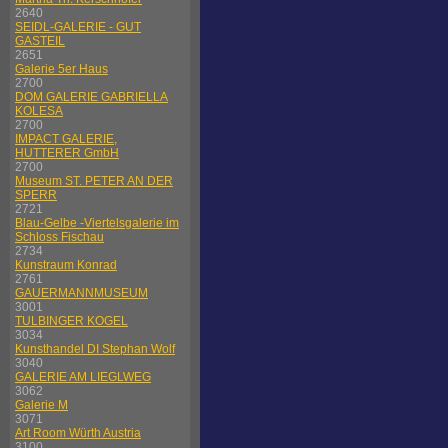
2640
SEIDL-GALERIE - GUT
GASTEIL
2651
Galerie 5er Haus
2700
DOM GALERIE GABRIELLA
KOLESA
2700
IMPACT GALERIE,
HUTTERER GmbH
2700
Museum ST. PETER AN DER
SPERR
2721
Blau-Gelbe -Viertelsgalerie im
Schloss Fischau
2734
Kunstraum Konrad
2761
GAUERMANNMUSEUM
3001
TULBINGER KOGEL
3034
Kunsthandel DI Stephan Wolf
3040
GALERIE AM LIEGLWEG
3062
Galerie M
3071
Art Room Würth Austria
3100