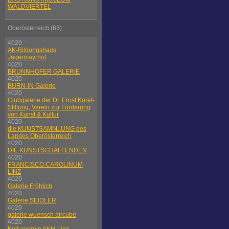
WALDVIERTEL
Oberösterreich (63)
4020
AK-Bildungshaus
Jägermayrhof
4020
BRUNNHOFER GALERIE
4020
BURN-IN Galerie
4020
Clubgalerie der Dr. Ernst Koref-
Stiftung, Verein zur Förderung
von Kunst & Kultur
4020
die KUNSTSAMMLUNG des
Landes Oberösterreich
4020
DIE KUNSTSCHAFFENDEN
4020
FRANCISCO CAROLINUM
LINZ
4020
Galerie Fröhlich
4020
Galerie SEIDLER
4020
galerie wuensch aircube
4020