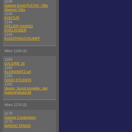
1140
Galerie Ernst FUCHS - Otto
Wagner Villa
1140
KONTUR
1140
ATELIER HANNO
KARLHUBER
1140
KUNSTHAUS RUMPF
Wien 1160 (4)
1160
GALERIE 16
1160
KLEINOWITZ-art
1160
SOHO STUDIOS
1160
Verein ::kunst.projekte:: der
[galerie]studio38
Wien 1170 (2)
1170
Galerie Contemplor
1170
MANGO TANGO