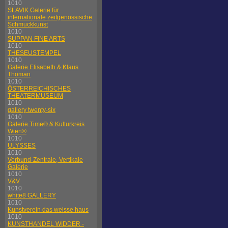
1010
SLAVIK Galerie für
internationale zeitgenössische
Schmuckkunst
1010
SUPPAN FINE ARTS
1010
THESEUSTEMPEL
1010
Galerie Elisabeth & Klaus
Thoman
1010
ÖSTERREICHISCHES
THEATERMUSEUM
1010
gallery twenty-six
1010
Galerie Time® & Kulturkreis
Wien®
1010
ULYSSES
1010
Verbund-Zentrale, Vertikale
Galerie
1010
V&V
1010
white8 GALLERY
1010
Kunstverein das weisse haus
1010
KUNSTHANDEL WIDDER -