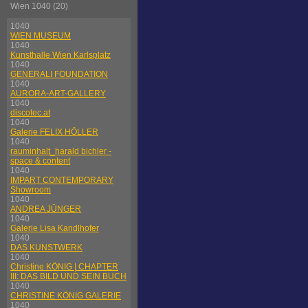
Wien 1040 (20)
1040
WIEN MUSEUM
1040
Kunsthalle Wien Karlsplatz
1040
GENERALI FOUNDATION
1040
AURORA-ART-GALLERY
1040
discotec.at
1040
Galerie FELIX HÖLLER
1040
rauminhalt_harald bichler -
space & content
1040
IMPART CONTEMPORARY
Showroom
1040
ANDREA JÜNGER
1040
Galerie Lisa Kandlhofer
1040
DAS KUNSTWERK
1040
Christine KÖNIG | CHAPTER
III: DAS BILD UND SEIN BUCH
1040
CHRISTINE KÖNIG GALERIE
1040