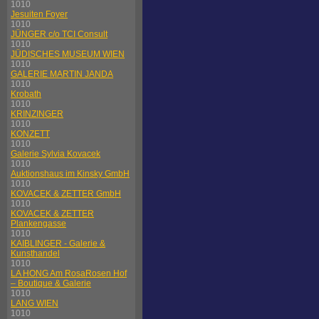
1010
Jesuiten Foyer
1010
JÜNGER c/o TCI Consult
1010
JÜDISCHES MUSEUM WIEN
1010
GALERIE MARTIN JANDA
1010
Krobath
1010
KRINZINGER
1010
KONZETT
1010
Galerie Sylvia Kovacek
1010
Auktionshaus im Kinsky GmbH
1010
KOVACEK & ZETTER GmbH
1010
KOVACEK & ZETTER
Plankengasse
1010
KAIBLINGER - Galerie &
Kunsthandel
1010
LA HONG Am RosaRosen Hof
– Boutique & Galerie
1010
LANG WIEN
1010