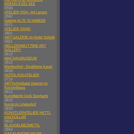
KREMS-EGELSEE
3508
ATELIER SISA - Art Larson
3562
Galerie ALTE SCHMIEDE
3571
ATELIER SAVIO
3601
ART GALERIE im Hotel Schloß
3601
HELLDENMUT FINE ART
GALLERY
3610
WACHAUMUSEUM
3622
Marillenhof - Destillerie Kausl
3650
HOTGLASS ATELIER
3710
ARTSchmidatal Galerie im
Konzerthaus
3812
Kunstfabrik Groß Siegharts
3820
Kunst im Lindenhof
3830
KÜNSTLERATELIER HETTL
und KOLLAR
3910
BLAUGELBEZWETTL
3943
DAS KUNSTMUSEUM