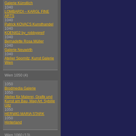
Galerie Künstlich
1040
LOMBARDI – KARGL FINE
ARTS
1040
Patrick KOVACS Kunsthandel
1040
KOENIG2 by_robbygreif
1040
Bernadette Rosa Müller
1040
Galerie Neuwirth
1040
Atelier Spornitz, Kunst Galerie
Wien
Wien 1050 (4)
1050
Brodmedia Galerie
1050
Atelier für Malerei, Grafik und
Kunst am Bau, Mag Art. Sybille
Uitz
1050
HERWIG MARIA STARK
1050
Hinterland
Wien 1060 (13)