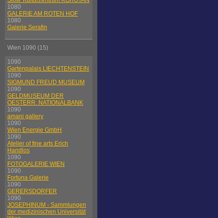
Slow. Kulturzentrum KOROTAN
1080
GALERIE AM ROTEN HOF
1080
Galerie Serafin
Wien 1090 (15)
1090
Gartenpalais LIECHTENSTEIN
1090
SIGMUND FREUD MUSEUM
1090
GELDMUSEUM DER
OESTERR. NATIONALBANK
1090
amani gallery
1090
Wien Energie GmbH
1090
Atelier of fine arts Erich
Handlos
1090
FOTOGALERIE WIEN
1090
Fortuna Galerie
1090
GERERSDORFER
1090
JOSEPHINUM - Sammlungen
der medizinischen Universität