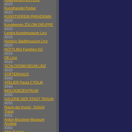
Kulturverein AKH-Linz
4020
Kunsthandel Freller
4020
KUNSTVEREIN PARADIGMA
4020
Kunstverein ZÜLOW GRUPPE
4020
Lentos Kunstmuseum Linz
4020
Nordico Stadtmuseum Linz
4020
NÖTTLING Familien KG
4020
OK Linz
4020
SCHLOSSMUSEUM LINZ
4020
STIFTERHAUS
4040
ATELIER Paula CYDLIK
4040
BIOLOGIEZENTRUM
4050
GALERIE DER STADT TRAUN
4050
Raum der Kunst - Schloß
Traun
4052
Anton-Bruckner-Museum
Ansfeld
4060