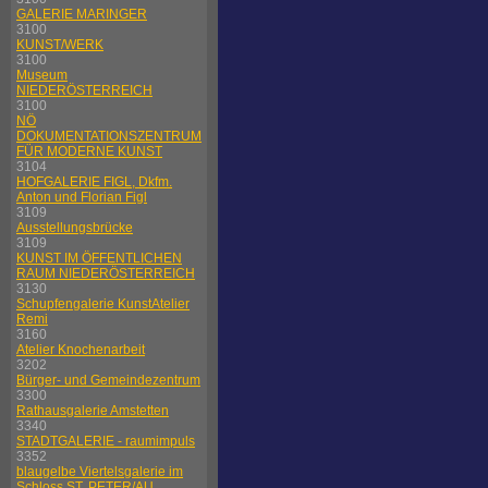
GALERIE MARINGER
3100
KUNST/WERK
3100
Museum
NIEDERÖSTERREICH
3100
NÖ
DOKUMENTATIONSZENTRUM
FÜR MODERNE KUNST
3104
HOFGALERIE FIGL, Dkfm.
Anton und Florian Figl
3109
Ausstellungsbrücke
3109
KUNST IM ÖFFENTLICHEN
RAUM NIEDERÖSTERREICH
3130
Schupfengalerie KunstAtelier
Remi
3160
Atelier Knochenarbeit
3202
Bürger- und Gemeindezentrum
3300
Rathausgalerie Amstetten
3340
STADTGALERIE - raumimpuls
3352
blaugelbe Viertelsgalerie im
Schloss ST. PETER/AU