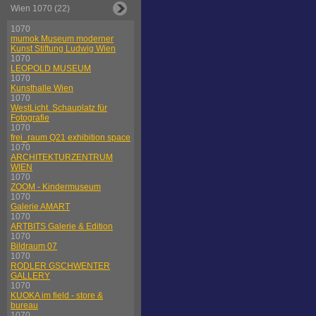
Wien 1070 (22)
1070
mumok Museum moderner
Kunst Stiftung Ludwig Wien
1070
LEOPOLD MUSEUM
1070
Kunsthalle Wien
1070
WestLicht. Schauplatz für
Fotografie
1070
frei_raum Q21 exhibition space
1070
ARCHITEKTURZENTRUM
WIEN
1070
ZOOM - Kindermuseum
1070
Galerie AMART
1070
ARTBITS Galerie & Edition
1070
Bildraum 07
1070
RODLER GSCHWENTER
GALLERY
1070
KUOKA im field - store &
bureau
1070