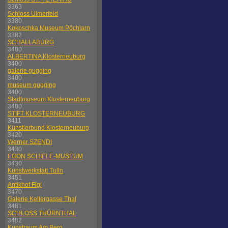
3363
Schloss Ulmerfeld
3380
Kokoschka Museum Pöchlarn
3382
SCHALLABURG
3400
ALBERTINA Klosterneuburg
3400
galerie gugging
3400
museum gugging
3400
Stadtmuseum Klosterneuburg
3400
STIFT KLOSTERNEUBURG
3411
Künstlerbund Klosterneuburg
3420
Werner SZENDI
3430
EGON SCHIELE-MUSEUM
3430
Kunstwerkstatt Tulln
3451
Antikhof Figl
3470
Galerie Kellergasse Thal
3481
SCHLOSS THÜRNTHAL
3482
Kunstraum Am Berg