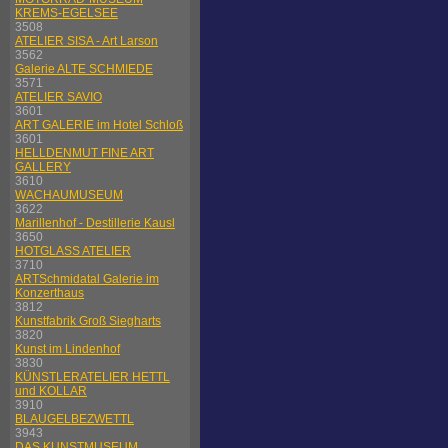
KREMS-EGELSEE
3508
ATELIER SISA - Art Larson
3562
Galerie ALTE SCHMIEDE
3571
ATELIER SAVIO
3601
ART GALERIE im Hotel Schloß
3601
HELLDENMUT FINE ART
GALLERY
3610
WACHAUMUSEUM
3622
Marillenhof - Destillerie Kausl
3650
HOTGLASS ATELIER
3710
ARTSchmidatal Galerie im
Konzerthaus
3812
Kunstfabrik Groß Siegharts
3820
Kunst im Lindenhof
3830
KÜNSTLERATELIER HETTL
und KOLLAR
3910
BLAUGELBEZWETTL
3943
DAS KUNSTMUSEUM