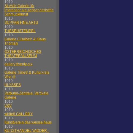
1010
SLAVIK Galerie für
internationale zeitgenössische
Schmuckkunst
1010
SUPPAN FINE ARTS
1010
THESEUSTEMPEL
1010
Galerie Elisabeth & Klaus
Thoman
1010
ÖSTERREICHISCHES
THEATERMUSEUM
1010
gallery twenty-six
1010
Galerie Time® & Kulturkreis
Wien®
1010
ULYSSES
1010
Verbund-Zentrale, Vertikale
Galerie
1010
V&V
1010
white8 GALLERY
1010
Kunstverein das weisse haus
1010
KUNSTHANDEL WIDDER -