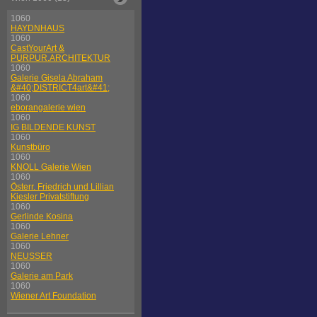
1060
HAYDNHAUS
1060
CastYourArt &
PURPUR.ARCHITEKTUR
1060
Galerie Gisela Abraham
&#40;DISTRICT4art&#41;
1060
eborangalerie wien
1060
IG BILDENDE KUNST
1060
Kunstbüro
1060
KNOLL Galerie Wien
1060
Österr. Friedrich und Lillian
Kiesler Privatstiftung
1060
Gerlinde Kosina
1060
Galerie Lehner
1060
NEUSSER
1060
Galerie am Park
1060
Wiener Art Foundation