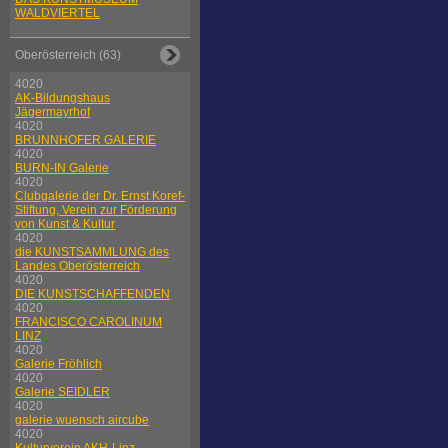
WALDVIERTEL
Oberösterreich (63)
4020
AK-Bildungshaus
Jägermayrhof
4020
BRUNNHOFER GALERIE
4020
BURN-IN Galerie
4020
Clubgalerie der Dr. Ernst Koref-
Stiftung, Verein zur Förderung
von Kunst & Kultur
4020
die KUNSTSAMMLUNG des
Landes Oberösterreich
4020
DIE KUNSTSCHAFFENDEN
4020
FRANCISCO CAROLINUM
LINZ
4020
Galerie Fröhlich
4020
Galerie SEIDLER
4020
galerie wuensch aircube
4020