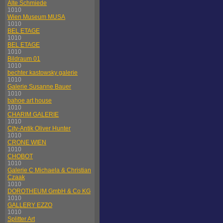
Alte Schmiede
1010
Wien Museum MUSA
1010
BEL ETAGE
1010
BEL ETAGE
1010
Bildraum 01
1010
bechter kastowsky galerie
1010
Galerie Susanne Bauer
1010
bahoe art house
1010
CHARIM GALERIE
1010
City-Antik Oliver Hunter
1010
CRONE WIEN
1010
CHOBOT
1010
Galerie C Michaela & Christian
Czaak
1010
DOROTHEUM GmbH & Co KG
1010
GALLERY EZZO
1010
Splitter Art