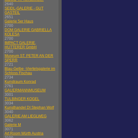
2640
SEIDL-GALERIE - GUT
GASTEIL
2651
Galerie 5er Haus
2700
DOM GALERIE GABRIELLA
KOLESA
2700
IMPACT GALERIE,
HUTTERER GmbH
2700
Museum ST. PETER AN DER
SPERR
2721
Blau-Gelbe -Viertelsgalerie im
Schloss Fischau
2734
Kunstraum Konrad
2761
GAUERMANNMUSEUM
3001
TULBINGER KOGEL
3034
Kunsthandel DI Stephan Wolf
3040
GALERIE AM LIEGLWEG
3062
Galerie M
3071
Art Room Würth Austria
3100