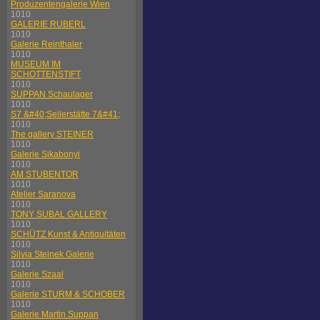
Produzentengalerie Wien
1010
GALERIE RUBERL
1010
Galerie Reinthaler
1010
MUSEUM IM
SCHOTTENSTIFT
1010
SUPPAN Schaulager
1010
S7 &#40;Seilerstätte 7&#41;
1010
The gallery STEINER
1010
Galerie Sikabonyi
1010
AM STUBENTOR
1010
Atelier Saranova
1010
TONY SUBAL GALLERY
1010
SCHÜTZ Kunst & Antiquitäten
1010
Silvia Steinek Galerie
1010
Galerie Szaal
1010
Galerie STURM & SCHOBER
1010
Galerie Martin Suppan