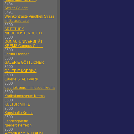
3484
Atelier Galerie
3491
Weinkontraste Vinothek Strass
im Strassertale
3500
ARTOTHEK
NIEDERÖSTERREICH
3500
DONAU-UNIVERSITÄT
KREMS Campus Cultur
3500
Forum Frohner
3500
GALERIE GÖTTLICHER
3500
GALERIE KOPRIVA
3500
Galerie STADTPARK
3500
galeriekrems im museumkrems
3500
Karikaturmuseum Krems
3500
KULTUR MITTE
3500
Kunsthalle Krems
3500
Landesgalerie
Niederösterreich
3500
MOTORRAD-MUSEUM