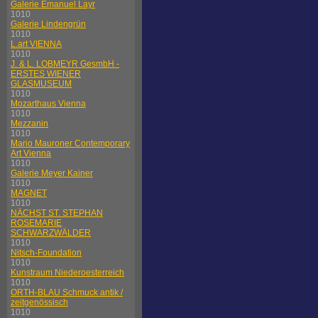
Galerie Emanuel Layr
1010
Galerie Lindengrün
1010
L.art VIENNA
1010
J. & L. LOBMEYR GesmbH -
ERSTES WIENER
GLASMUSEUM
1010
Mozarthaus Vienna
1010
Mezzanin
1010
Mario Mauroner Contemporary
Art Vienna
1010
Galerie Meyer Kainer
1010
MAGNET
1010
NÄCHST ST. STEPHAN
ROSEMARIE
SCHWARZWÄLDER
1010
Nitsch-Foundation
1010
Kunstraum Niederoesterreich
1010
ORTH-BLAU Schmuck antik /
zeitgenössisch
1010