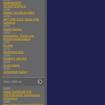
KRINZINGER
SCHOTTENFELD
1070
MÖBEL MUSEUM WIEN
1070
ART FOR SALE Studio Gitta
Landgraf
1070
Atelier Martinz
1070
art:phalanx - Kunst- und
Kommunikationsbüro
1070
PLANK
1070
REIFFENSTEIN
1070
HUBERT WINTER
1070
zs art galerie
1070
Zeitvertrieb Gallery
Wien 1080 (4)
1080
Österr. MUSEUM FÜR
VOLKSKUNDE Gartenpalais
Schönborn
1080