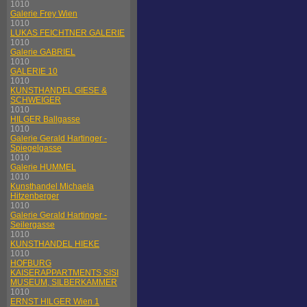
1010
Galerie Frey Wien
1010
LUKAS FEICHTNER GALERIE
1010
Galerie GABRIEL
1010
GALERIE 10
1010
KUNSTHANDEL GIESE &
SCHWEIGER
1010
HILGER Ballgasse
1010
Galerie Gerald Hartinger -
Spiegelgasse
1010
Galerie HUMMEL
1010
Kunsthandel Michaela
Hitzenberger
1010
Galerie Gerald Hartinger -
Seilergasse
1010
KUNSTHANDEL HIEKE
1010
HOFBURG
KAISERAPPARTMENTS SISI
MUSEUM, SILBERKAMMER
1010
ERNST HILGER Wien 1