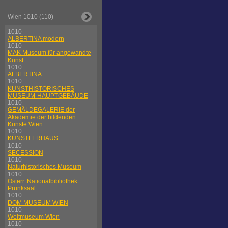
Wien 1010 (110)
1010
ALBERTINA modern
1010
MAK Museum für angewandte
Kunst
1010
ALBERTINA
1010
KUNSTHISTORISCHES
MUSEUM-HAUPTGEBÄUDE
1010
GEMÄLDEGALERIE der
Akademie der bildenden
Künste Wien
1010
KÜNSTLERHAUS
1010
SECESSION
1010
Naturhistorisches Museum
1010
Österr. Nationalbibliothek
Prunksaal
1010
DOM MUSEUM WIEN
1010
Weltmuseum Wien
1010