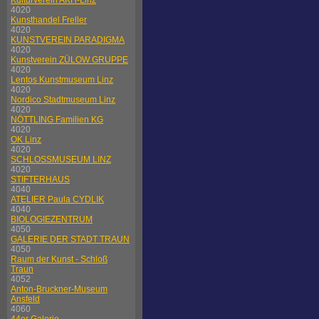
Kulturverein AKH-Linz
4020
Kunsthandel Freller
4020
KUNSTVEREIN PARADIGMA
4020
Kunstverein ZÜLOW GRUPPE
4020
Lentos Kunstmuseum Linz
4020
Nordico Stadtmuseum Linz
4020
NÖTTLING Familien KG
4020
OK Linz
4020
SCHLOSSMUSEUM LINZ
4020
STIFTERHAUS
4040
ATELIER Paula CYDLIK
4040
BIOLOGIEZENTRUM
4050
GALERIE DER STADT TRAUN
4050
Raum der Kunst - Schloß
Traun
4052
Anton-Bruckner-Museum
Ansfeld
4060