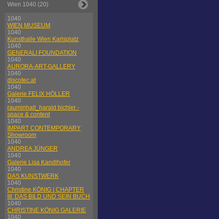
Wien 1040 (20)
1040
WIEN MUSEUM
1040
Kunsthalle Wien Karlsplatz
1040
GENERALI FOUNDATION
1040
AURORA-ART-GALLERY
1040
discotec.at
1040
Galerie FELIX HÖLLER
1040
rauminhalt_harald bichler -
space & content
1040
IMPART CONTEMPORARY
Showroom
1040
ANDREA JÜNGER
1040
Galerie Lisa Kandlhofer
1040
DAS KUNSTWERK
1040
Christine KÖNIG | CHAPTER
III: DAS BILD UND SEIN BUCH
1040
CHRISTINE KÖNIG GALERIE
1040