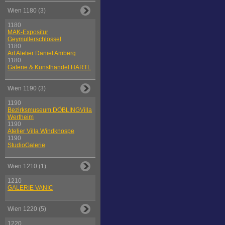
Wien 1180 (3)
1180
MAK-Expositur
Geymüllerschlössel
1180
Art Atelier Daniel Amberg
1180
Galerie & Kunsthandel HARTL
Wien 1190 (3)
1190
Bezirksmuseum DÖBLINGVilla
Wertheim
1190
Atelier Villa Windknospe
1190
StudioGalerie
Wien 1210 (1)
1210
GALERIE VANIC
Wien 1220 (5)
1220