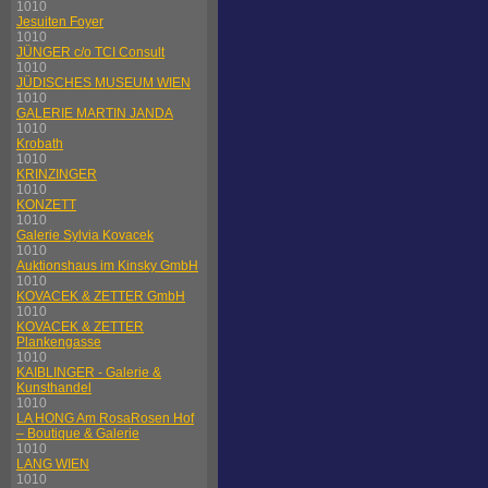
1010
Jesuiten Foyer
1010
JÜNGER c/o TCI Consult
1010
JÜDISCHES MUSEUM WIEN
1010
GALERIE MARTIN JANDA
1010
Krobath
1010
KRINZINGER
1010
KONZETT
1010
Galerie Sylvia Kovacek
1010
Auktionshaus im Kinsky GmbH
1010
KOVACEK & ZETTER GmbH
1010
KOVACEK & ZETTER
Plankengasse
1010
KAIBLINGER - Galerie &
Kunsthandel
1010
LA HONG Am RosaRosen Hof
– Boutique & Galerie
1010
LANG WIEN
1010