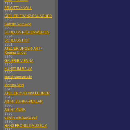
2143
BRIGITTA KNOLL
2225
ATELIER FRANZ RAUSCHER
2292
Galerie Nordweg
2292
SCHLOSS NIEDERWEIDEN
2294
SCHLOSS HOF
2301
ATELIER UNGER-ART -
Regina Unger
2340
GALERIE VIENNA
2340
KUNST IM RAUM
2340
kunstraumarcade
2340
Monika Mori
2345
ATELIER mARTina LEHNER
2345
Atelier BUNKA-PEKLAR
2380
Atelier MERK
2380
galerie michaela seif
2380
HANS FRONIUS MUSEUM
2384