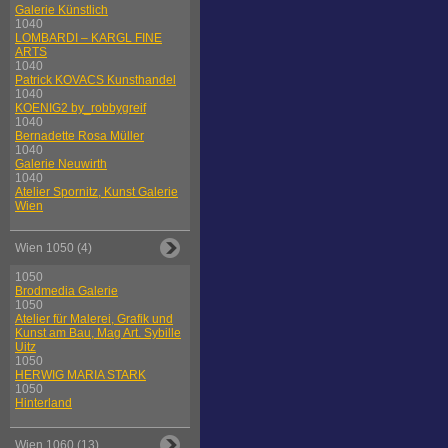
Galerie Künstlich
1040
LOMBARDI – KARGL FINE
ARTS
1040
Patrick KOVACS Kunsthandel
1040
KOENIG2 by_robbygreif
1040
Bernadette Rosa Müller
1040
Galerie Neuwirth
1040
Atelier Spornitz, Kunst Galerie
Wien
Wien 1050 (4)
1050
Brodmedia Galerie
1050
Atelier für Malerei, Grafik und
Kunst am Bau, Mag Art. Sybille
Uitz
1050
HERWIG MARIA STARK
1050
Hinterland
Wien 1060 (13)