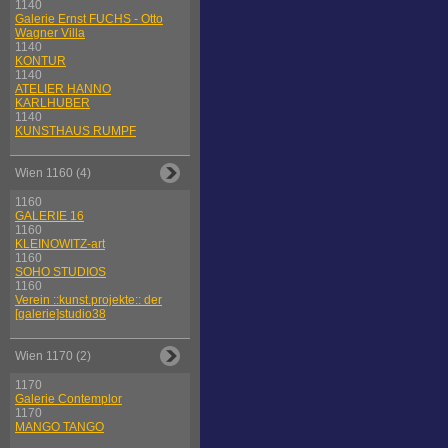
1140
Galerie Ernst FUCHS - Otto
Wagner Villa
1140
KONTUR
1140
ATELIER HANNO
KARLHUBER
1140
KUNSTHAUS RUMPF
Wien 1160 (4)
1160
GALERIE 16
1160
KLEINOWITZ-art
1160
SOHO STUDIOS
1160
Verein ::kunst.projekte:: der
[galerie]studio38
Wien 1170 (2)
1170
Galerie Contemplor
1170
MANGO TANGO