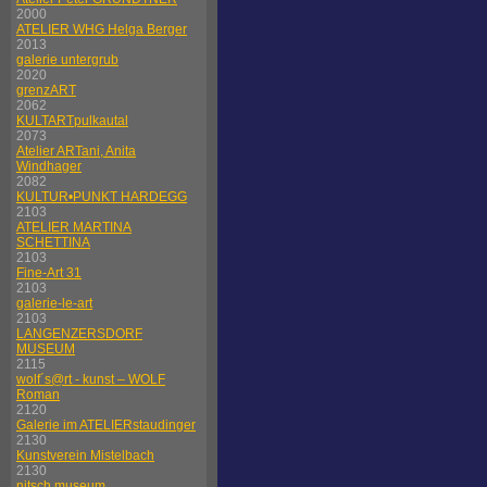
2000
ATELIER WHG Helga Berger
2013
galerie untergrub
2020
grenzART
2062
KULTARTpulkautal
2073
Atelier ARTani, Anita
Windhager
2082
KULTUR•PUNKT HARDEGG
2103
ATELIER MARTINA
SCHETTINA
2103
Fine-Art 31
2103
galerie-le-art
2103
LANGENZERSDORF
MUSEUM
2115
wolf´s@rt - kunst – WOLF
Roman
2120
Galerie im ATELIERstaudinger
2130
Kunstverein Mistelbach
2130
nitsch museum