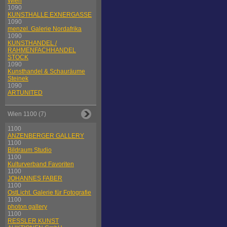
Wien
1090
KUNSTHALLE EXNERGASSE
1090
menzel. Galerie Nordafrika
1090
KUNSTHANDEL /
RAHMENFACHHANDEL
STOCK
1090
Kunsthandel & Schauräume
Steinek
1090
ARTUNITED
Wien 1100 (7)
1100
ANZENBERGER GALLERY
1100
Bildraum Studio
1100
Kulturverband Favoriten
1100
JOHANNES FABER
1100
OstLicht. Galerie für Fotografie
1100
photon gallery
1100
RESSLER KUNST