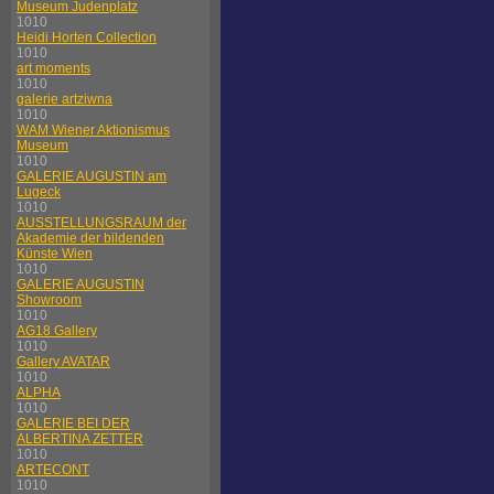
Museum Judenplatz
1010
Heidi Horten Collection
1010
art moments
1010
galerie artziwna
1010
WAM Wiener Aktionismus
Museum
1010
GALERIE AUGUSTIN am
Lugeck
1010
AUSSTELLUNGSRAUM der
Akademie der bildenden
Künste Wien
1010
GALERIE AUGUSTIN
Showroom
1010
AG18 Gallery
1010
Gallery AVATAR
1010
ALPHA
1010
GALERIE BEI DER
ALBERTINA ZETTER
1010
ARTECONT
1010