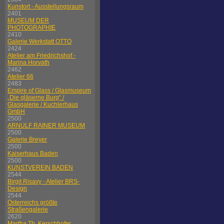
Kunstort - Ausstellungsraum
2401
MUSEUM DER
PHOTOGRAPHIE
2410
Galerie Werkstatt OTTO
2424
Atelier am Friedrichshof -
Marina Horvath
2462
Atelier 66
2483
Empire of Glass / Glasmuseum
„Die gläserne Burg“ /
Glasgalerie / Kuchlerhaus
GmbH
2500
ARNULF RAINER MUSEUM
2500
Galerie Breyer
2500
Kaiserhaus Baden
2500
KUNSTVEREIN BADEN
2544
Birgit Risavy - Atelier BRS-
Design
2544
Österreichs größte
Straßengalerie
2620
Martha Th. Kerschhofer