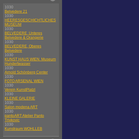
1030
Belvedere 21
1030
HEERESGESCHICHTLICHES
MUSEUM
1030
BELVEDERE, Unteres
Belvedere & Orangerie
1030
BELVEDERE, Oberes
Belvedere
1030
KUNST HAUS WIEN. Museum
Hundertwasser
1030
Arnold Schönberg Center
1030
FOTO ARSENAL WIEN
1030
Verein KunstPlatzl
1030
KLEINE GALERIE
1030
Salon modena ART
1030
pantoART Atelier Panto
Trivkovic
1030
Kunstraum WOHLLEB