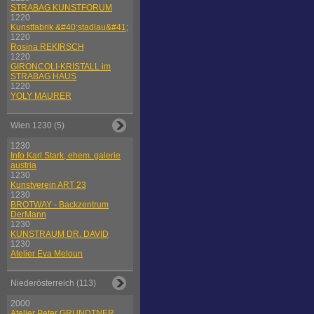
STRABAG KUNSTFORUM
1220
Kunstfabrik &#40;stadlau&#41;
1220
Rosina REKIRSCH
1220
GIRONCOLI-KRISTALL im
STRABAG HAUS
1220
YOLY MAURER
Wien 1230 (5)
1230
Info Karl Stark, ehem. galerie
austria
1230
Kunstverein ART 23
1230
BROTWAY - Backzentrum
DerMann
1230
KUNSTRAUM DR. DAVID
1230
Atelier Eva Meloun
Niederösterreich (113)
2000
Atelier Peter GRUNDTNER