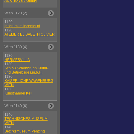
AUKTIONEN GmbH
Wien 1120 (2)
1120
ip.forum im ipcenter.at
1120
ATELIER ELISABETH OLIVIER
Wien 1130 (4)
1130
HERMESVILLA
1130
Schloß Schönbrunn Kultur-
und Betriebsges.m.b.H.
1130
KAISERLICHE WAGENBURG
WIEN
1130
Kunsthandel Keil
Wien 1140 (6)
1140
TECHNISCHES MUSEUM
WIEN
1140
Bezirksmuseum Penzing