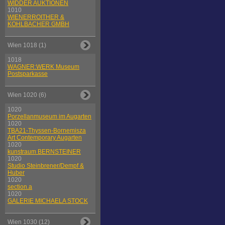
WIDDER AUKTIONEN
1010
WIENERROITHER &
KOHLBACHER GMBH
Wien 1018 (1)
1018
WAGNER:WERK Museum
Postsparkasse
Wien 1020 (6)
1020
Porzellanmuseum im Augarten
1020
TBA21-Thyssen-Bornemisza
Art Contemporary Augarten
1020
kunstraum BERNSTEINER
1020
Studio Steinbrener/Dempf &
Huber
1020
section.a
1020
GALERIE MICHAELA STOCK
Wien 1030 (12)