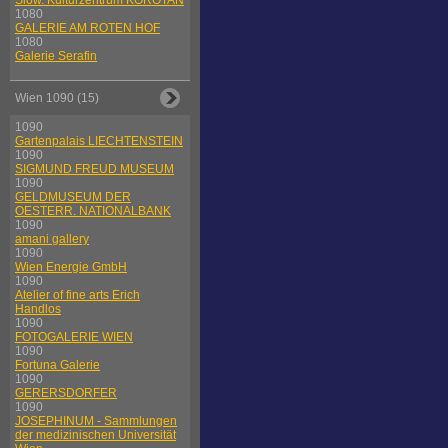
Slow. Kulturzentrum KOROTAN
1080
GALERIE AM ROTEN HOF
1080
Galerie Serafin
Wien 1090 (15)
1090
Gartenpalais LIECHTENSTEIN
1090
SIGMUND FREUD MUSEUM
1090
GELDMUSEUM DER
OESTERR. NATIONALBANK
1090
amani gallery
1090
Wien Energie GmbH
1090
Atelier of fine arts Erich
Handlos
1090
FOTOGALERIE WIEN
1090
Fortuna Galerie
1090
GERERSDORFER
1090
JOSEPHINUM - Sammlungen
der medizinischen Universität