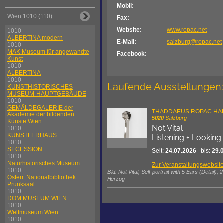
Mobil:
Wien 1010 (110)
Fax:
-
Website:
www.ropac.net
1010
ALBERTINA modern
E-Mail:
salzburg@ropac.net
1010
MAK Museum für angewandte
Facebook:
-
Kunst
1010
ALBERTINA
1010
Laufende Ausstellungen:
KUNSTHISTORISCHES
MUSEUM-HAUPTGEBÄUDE
1010
GEMÄLDEGALERIE der
THADDAEUS ROPAC HA
Akademie der bildenden
5020
Salzburg
Künste Wien
Not Vital
1010
KÜNSTLERHAUS
Listening + Looking
1010
SECESSION
Seit:
24.07.2026
bis:
29.
1010
Naturhistorisches Museum
Zur Veranstaltungswebsit
1010
Bild: Not Vital, Self-portrait with 5 Ears (Detail
Österr. Nationalbibliothek
Herzog
Prunksaal
1010
DOM MUSEUM WIEN
1010
Weltmuseum Wien
1010