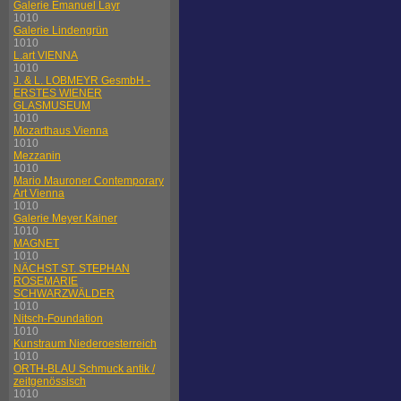
Galerie Emanuel Layr
1010
Galerie Lindengrün
1010
L.art VIENNA
1010
J. & L. LOBMEYR GesmbH -
ERSTES WIENER
GLASMUSEUM
1010
Mozarthaus Vienna
1010
Mezzanin
1010
Mario Mauroner Contemporary
Art Vienna
1010
Galerie Meyer Kainer
1010
MAGNET
1010
NÄCHST ST. STEPHAN
ROSEMARIE
SCHWARZWÄLDER
1010
Nitsch-Foundation
1010
Kunstraum Niederoesterreich
1010
ORTH-BLAU Schmuck antik /
zeitgenössisch
1010