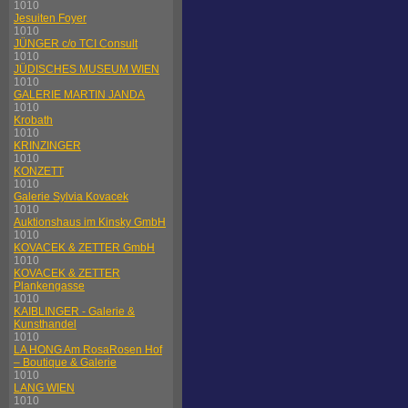
1010
Jesuiten Foyer
1010
JÜNGER c/o TCI Consult
1010
JÜDISCHES MUSEUM WIEN
1010
GALERIE MARTIN JANDA
1010
Krobath
1010
KRINZINGER
1010
KONZETT
1010
Galerie Sylvia Kovacek
1010
Auktionshaus im Kinsky GmbH
1010
KOVACEK & ZETTER GmbH
1010
KOVACEK & ZETTER
Plankengasse
1010
KAIBLINGER - Galerie &
Kunsthandel
1010
LA HONG Am RosaRosen Hof
– Boutique & Galerie
1010
LANG WIEN
1010