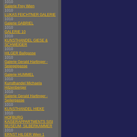
1010
Galerie Frey Wien
1010
LUKAS FEICHTNER GALERIE
1010
Galerie GABRIEL
1010
GALERIE 10
1010
KUNSTHANDEL GIESE &
SCHWEIGER
1010
HILGER Ballgasse
1010
Galerie Gerald Hartinger -
Spiegelgasse
1010
Galerie HUMMEL
1010
Kunsthandel Michaela
Hitzenberger
1010
Galerie Gerald Hartinger -
Seilergasse
1010
KUNSTHANDEL HIEKE
1010
HOFBURG
KAISERAPPARTMENTS SISI
MUSEUM, SILBERKAMMER
1010
ERNST HILGER Wien 1