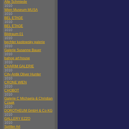
Alte Schmiede
1010
Wien Museum MUSA
1010
BEL ETAGE
1010
BEL ETAGE
1010
Bildraum 01
1010
bechter kastowsky galerie
1010
Galerie Susanne Bauer
1010
bahoe art house
1010
CHARIM GALERIE
1010
City-Antik Oliver Hunter
1010
CRONE WIEN
1010
CHOBOT
1010
Galerie C Michaela & Christian
Czaak
1010
DOROTHEUM GmbH & Co KG
1010
GALLERY EZZO
1010
Splitter Art