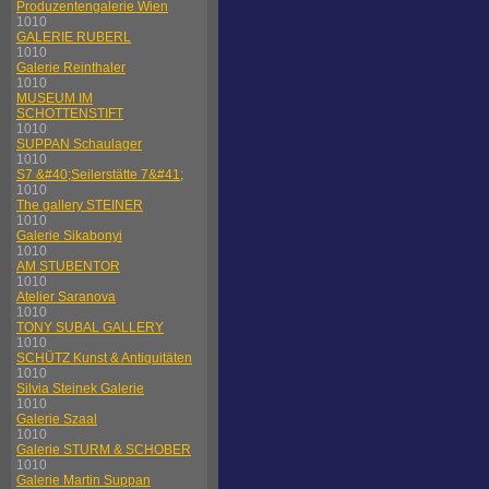
Produzentengalerie Wien
1010
GALERIE RUBERL
1010
Galerie Reinthaler
1010
MUSEUM IM
SCHOTTENSTIFT
1010
SUPPAN Schaulager
1010
S7 &#40;Seilerstätte 7&#41;
1010
The gallery STEINER
1010
Galerie Sikabonyi
1010
AM STUBENTOR
1010
Atelier Saranova
1010
TONY SUBAL GALLERY
1010
SCHÜTZ Kunst & Antiquitäten
1010
Silvia Steinek Galerie
1010
Galerie Szaal
1010
Galerie STURM & SCHOBER
1010
Galerie Martin Suppan