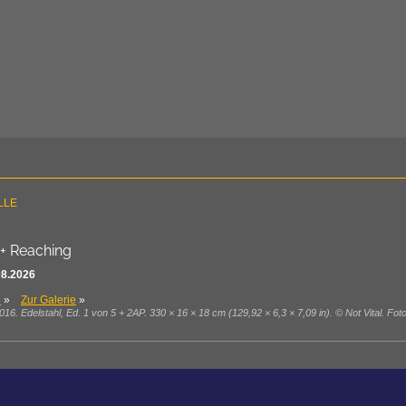
LLE
 + Reaching
08.2026
e
»
Zur Galerie
»
), 2016. Edelstahl, Ed. 1 von 5 + 2AP. 330 × 16 × 18 cm (129,92 × 6,3 × 7,09 in). © Not Vital. Fot