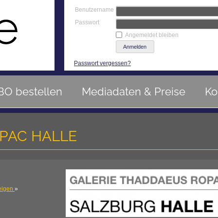
Benutzername
Passwort
Angemeldet bleiben
Passwort vergessen?
BO bestellen
Mediadaten & Preise
Ko
PAC HALLE
eigen
»