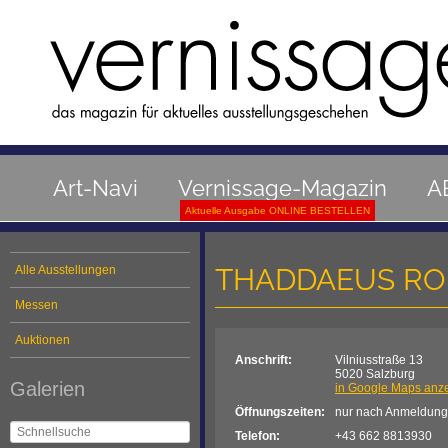
Art-Navi
Vernissage-Magazin
A
Aktuelle Ausgabe ONLINE BESTELLEN
THADDAEUS RO
Alle Ausstellungen
Messen
Auktionen
Anschrift:
Vilniusstraße 13
5020 Salzburg
Galerien
in Google Maps anz
Öffnungszeiten:
nur nach Anmeldung
Telefon:
+43 662 8813930