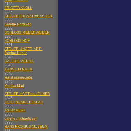
2143
BRIGITTA KNOLL
2225
ATELIER FRANZ RAUSCHER
2292
Galerie Nordweg
2292
SCHLOSS NIEDERWEIDEN
2294
SCHLOSS HOF
2301
ATELIER UNGER-ART -
Regina Unger
2340
GALERIE VIENNA
2340
KUNST IM RAUM
2340
kunstraumarcade
2340
Monika Mori
2345
ATELIER mARTina LEHNER
2345
Atelier BUNKA-PEKLAR
2380
Atelier MERK
2380
galerie michaela seif
2380
HANS FRONIUS MUSEUM
2384