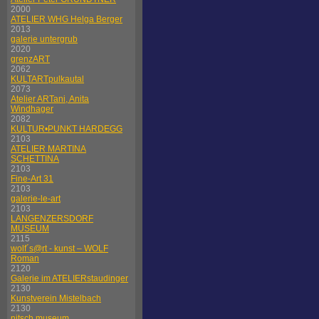
2000
ATELIER WHG Helga Berger
2013
galerie untergrub
2020
grenzART
2062
KULTARTpulkautal
2073
Atelier ARTani, Anita
Windhager
2082
KULTUR•PUNKT HARDEGG
2103
ATELIER MARTINA
SCHETTINA
2103
Fine-Art 31
2103
galerie-le-art
2103
LANGENZERSDORF
MUSEUM
2115
wolf´s@rt - kunst – WOLF
Roman
2120
Galerie im ATELIERstaudinger
2130
Kunstverein Mistelbach
2130
nitsch museum