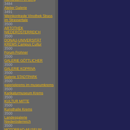
3484
Atelier Galerie
3491
Weinkontraste Vinothek Strass
im Strassertale
3500
ARTOTHEK
NIEDERÖSTERREICH
3500
DONAU-UNIVERSITÄT
KREMS Campus Cultur
3500
Forum Frohner
3500
GALERIE GÖTTLICHER
3500
GALERIE KOPRIVA
3500
Galerie STADTPARK
3500
galeriekrems im museumkrems
3500
Karikaturmuseum Krems
3500
KULTUR MITTE
3500
Kunsthalle Krems
3500
Landesgalerie
Niederösterreich
3500
MOTORRAD-MUSEUM