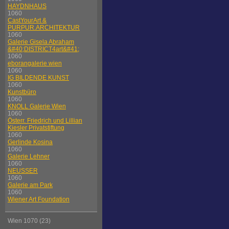
HAYDNHAUS
1060
CastYourArt &
PURPUR.ARCHITEKTUR
1060
Galerie Gisela Abraham
&#40;DISTRICT4art&#41;
1060
eborangalerie wien
1060
IG BILDENDE KUNST
1060
Kunstbüro
1060
KNOLL Galerie Wien
1060
Österr. Friedrich und Lillian
Kiesler Privatstiftung
1060
Gerlinde Kosina
1060
Galerie Lehner
1060
NEUSSER
1060
Galerie am Park
1060
Wiener Art Foundation
Wien 1070 (23)