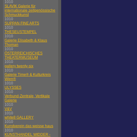
1010
SLAVIK Galerie für
internationale zeitgenössische
Schmuckkunst
1010
SUPPAN FINE ARTS
1010
THESEUSTEMPEL
1010
Galerie Elisabeth & Klaus
Thoman
1010
ÖSTERREICHISCHES
THEATERMUSEUM
1010
gallery twenty-six
1010
Galerie Time® & Kulturkreis
Wien®
1010
ULYSSES
1010
Verbund-Zentrale, Vertikale
Galerie
1010
V&V
1010
white8 GALLERY
1010
Kunstverein das weisse haus
1010
KUNSTHANDEL WIDDER -