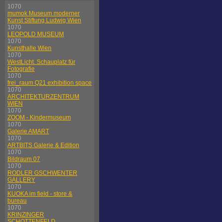
1070
mumok Museum moderner
Kunst Stiftung Ludwig Wien
1070
LEOPOLD MUSEUM
1070
Kunsthalle Wien
1070
WestLicht. Schauplatz für
Fotografie
1070
frei_raum Q21 exhibition space
1070
ARCHITEKTURZENTRUM
WIEN
1070
ZOOM - Kindermuseum
1070
Galerie AMART
1070
ARTBITS Galerie & Edition
1070
Bildraum 07
1070
RODLER GSCHWENTER
GALLERY
1070
KUOKA im field - store &
bureau
1070
KRINZINGER
SCHOTTENFELD