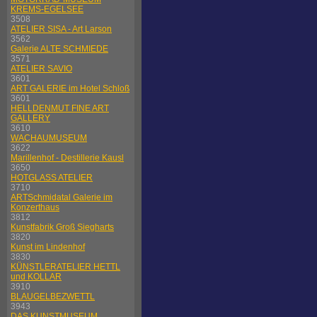
KREMS-EGELSEE
3508
ATELIER SISA - Art Larson
3562
Galerie ALTE SCHMIEDE
3571
ATELIER SAVIO
3601
ART GALERIE im Hotel Schloß
3601
HELLDENMUT FINE ART
GALLERY
3610
WACHAUMUSEUM
3622
Marillenhof - Destillerie Kausl
3650
HOTGLASS ATELIER
3710
ARTSchmidatal Galerie im
Konzerthaus
3812
Kunstfabrik Groß Siegharts
3820
Kunst im Lindenhof
3830
KÜNSTLERATELIER HETTL
und KOLLAR
3910
BLAUGELBEZWETTL
3943
DAS KUNSTMUSEUM