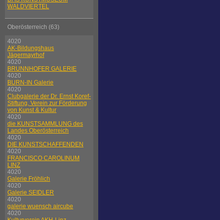
WALDVIERTEL
Oberösterreich (63)
4020
AK-Bildungshaus
Jägermayrhof
4020
BRUNNHOFER GALERIE
4020
BURN-IN Galerie
4020
Clubgalerie der Dr. Ernst Koref-
Stiftung, Verein zur Förderung
von Kunst & Kultur
4020
die KUNSTSAMMLUNG des
Landes Oberösterreich
4020
DIE KUNSTSCHAFFENDEN
4020
FRANCISCO CAROLINUM
LINZ
4020
Galerie Fröhlich
4020
Galerie SEIDLER
4020
galerie wuensch aircube
4020