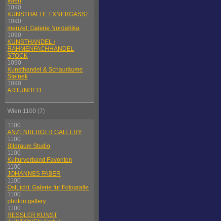
Wien
1090
KUNSTHALLE EXNERGASSE
1090
menzel. Galerie Nordafrika
1090
KUNSTHANDEL /
RAHMENFACHHANDEL
STOCK
1090
Kunsthandel & Schauräume
Steinek
1090
ARTUNITED
Wien 1100 (7)
1100
ANZENBERGER GALLERY
1100
Bildraum Studio
1100
Kulturverband Favoriten
1100
JOHANNES FABER
1100
OstLicht. Galerie für Fotografie
1100
photon gallery
1100
RESSLER KUNST