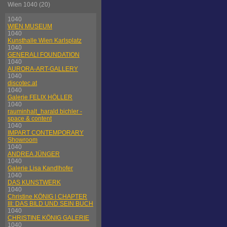
Wien 1040 (20)
1040
WIEN MUSEUM
1040
Kunsthalle Wien Karlsplatz
1040
GENERALI FOUNDATION
1040
AURORA-ART-GALLERY
1040
discotec.at
1040
Galerie FELIX HÖLLER
1040
rauminhalt_harald bichler -
space & content
1040
IMPART CONTEMPORARY
Showroom
1040
ANDREA JÜNGER
1040
Galerie Lisa Kandlhofer
1040
DAS KUNSTWERK
1040
Christine KÖNIG | CHAPTER
III: DAS BILD UND SEIN BUCH
1040
CHRISTINE KÖNIG GALERIE
1040