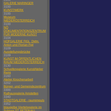
GALERIE MARINGER
3100
KUNST/WERK
3100
Museum
NIEDERÖSTERREICH
3100
NÖ
DOKUMENTATIONSZENTRUM
FÜR MODERNE KUNST
3104
HOFGALERIE FIGL, Dkfm.
Anton und Florian Figl
3109
Ausstellungsbrücke
3109
KUNST IM ÖFFENTLICHEN
RAUM NIEDERÖSTERREICH
3130
Schupfengalerie KunstAtelier
Remi
3160
Atelier Knochenarbeit
3202
Bürger- und Gemeindezentrum
3300
Rathausgalerie Amstetten
3340
STADTGALERIE - raumimpuls
3352
blaugelbe Viertelsgalerie im
Schloss ST. PETER/AU