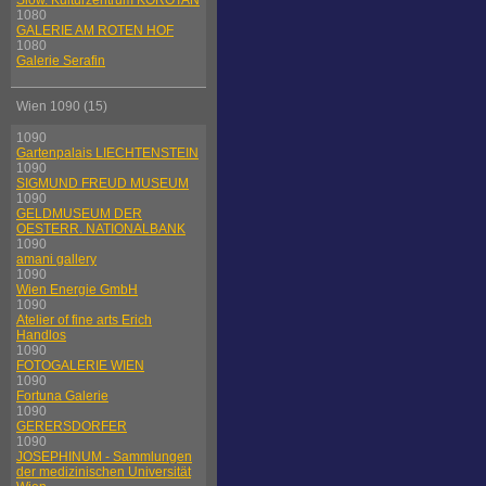
Slow. Kulturzentrum KOROTAN
1080
GALERIE AM ROTEN HOF
1080
Galerie Serafin
Wien 1090 (15)
1090
Gartenpalais LIECHTENSTEIN
1090
SIGMUND FREUD MUSEUM
1090
GELDMUSEUM DER
OESTERR. NATIONALBANK
1090
amani gallery
1090
Wien Energie GmbH
1090
Atelier of fine arts Erich
Handlos
1090
FOTOGALERIE WIEN
1090
Fortuna Galerie
1090
GERERSDORFER
1090
JOSEPHINUM - Sammlungen
der medizinischen Universität