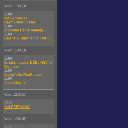
Wien 1180 (3)
1180
MAK-Expositur
Geymüllerschlössel
1180
Art Atelier Daniel Amberg
1180
Galerie & Kunsthandel HARTL
Wien 1190 (3)
1190
Bezirksmuseum DÖBLINGVilla
Wertheim
1190
Atelier Villa Windknospe
1190
StudioGalerie
Wien 1210 (1)
1210
GALERIE VANIC
Wien 1220 (5)
1220