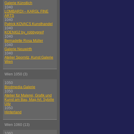
Galerie Künstlich
1040
LOMBARDI – KARGL FINE
ARTS
1040
Patrick KOVACS Kunsthandel
1040
KOENIG2 by_robbygreif
1040
Bernadette Rosa Müller
1040
Galerie Neuwirth
1040
Atelier Spornitz, Kunst Galerie
Wien
Wien 1050 (3)
1050
Brodmedia Galerie
1050
Atelier für Malerei, Grafik und
Kunst am Bau, Mag Art. Sybille
Uitz
1050
Hinterland
Wien 1060 (13)
1060