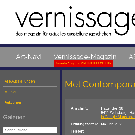
Art-Navi
Vernissage-Magazin
A
Aktuelle Ausgabe ONLINE BESTELLEN
Mel Contompora
Alle Ausstellungen
Messen
Auktionen
Anschrift:
Hattendorf 38
9411 Wolfsberg - Hat
Galerien
in Google Maps anz
Öffnungszeiten:
Mo-Fr n.tel.V.
Telefon: