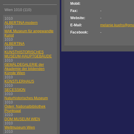
Mobil:
Wien 1010 (110)
Fax:
-
Website:
-
1010
ALBERTINA modern
E-Mail:
melanie.kuehs@gma
1010
MAK Museum für angewandte
Facebook:
-
Kunst
1010
ALBERTINA
1010
KUNSTHISTORISCHES
MUSEUM-HAUPTGEBÄUDE
1010
GEMÄLDEGALERIE der
Akademie der bildenden
Künste Wien
1010
KÜNSTLERHAUS
1010
SECESSION
1010
Naturhistorisches Museum
1010
Österr. Nationalbibliothek
Prunksaal
1010
DOM MUSEUM WIEN
1010
Weltmuseum Wien
1010