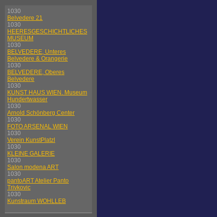
1030
Belvedere 21
1030
HEERESGESCHICHTLICHES
MUSEUM
1030
BELVEDERE, Unteres
Belvedere & Orangerie
1030
BELVEDERE, Oberes
Belvedere
1030
KUNST HAUS WIEN. Museum
Hundertwasser
1030
Arnold Schönberg Center
1030
FOTO ARSENAL WIEN
1030
Verein KunstPlatzl
1030
KLEINE GALERIE
1030
Salon modena ART
1030
pantoART Atelier Panto
Trivkovic
1030
Kunstraum WOHLLEB