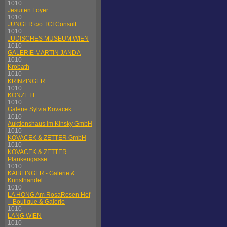
1010
Jesuiten Foyer
1010
JÜNGER c/o TCI Consult
1010
JÜDISCHES MUSEUM WIEN
1010
GALERIE MARTIN JANDA
1010
Krobath
1010
KRINZINGER
1010
KONZETT
1010
Galerie Sylvia Kovacek
1010
Auktionshaus im Kinsky GmbH
1010
KOVACEK & ZETTER GmbH
1010
KOVACEK & ZETTER
Plankengasse
1010
KAIBLINGER - Galerie &
Kunsthandel
1010
LA HONG Am RosaRosen Hof
– Boutique & Galerie
1010
LANG WIEN
1010