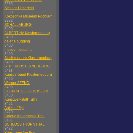
3363
Schloss Ulmerfeld
3380
Kokoschka Museum Pöchlarn
3382
SCHALLABURG
3400
ALBERTINA Klosterneuburg
3400
galerie gugging
3400
museum gugging
3400
Stadtmuseum Klosterneuburg
3400
STIFT KLOSTERNEUBURG
3411
Künstlerbund Klosterneuburg
3420
Werner SZENDI
3430
EGON SCHIELE-MUSEUM
3430
Kunstwerkstatt Tulln
3451
Antikhof Figl
3470
Galerie Kellergasse Thal
3481
SCHLOSS THÜRNTHAL
3482
Kunstraum Am Berg