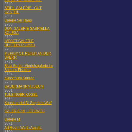
2640
SEIDL-GALERIE - GUT
GASTEIL
2651
Galerie 5er Haus
2700
DOM GALERIE GABRIELLA
KOLESA
2700
IMPACT GALERIE,
HUTTERER GmbH
2700
Museum ST. PETER AN DER
SPERR
2721
Blau-Gelbe -Viertelsgalerie im
Schloss Fischau
2734
Kunstraum Konrad
2761
GAUERMANNMUSEUM
3001
TULBINGER KOGEL
3034
Kunsthandel DI Stephan Wolf
3040
GALERIE AM LIEGLWEG
3062
Galerie M
3071
Art Room Würth Austria
3100