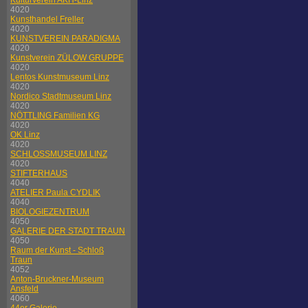
Kulturverein AKH-Linz
4020
Kunsthandel Freller
4020
KUNSTVEREIN PARADIGMA
4020
Kunstverein ZÜLOW GRUPPE
4020
Lentos Kunstmuseum Linz
4020
Nordico Stadtmuseum Linz
4020
NÖTTLING Familien KG
4020
OK Linz
4020
SCHLOSSMUSEUM LINZ
4020
STIFTERHAUS
4040
ATELIER Paula CYDLIK
4040
BIOLOGIEZENTRUM
4050
GALERIE DER STADT TRAUN
4050
Raum der Kunst - Schloß
Traun
4052
Anton-Bruckner-Museum
Ansfeld
4060