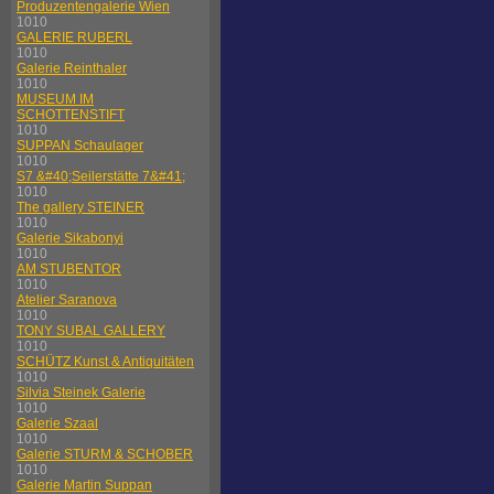
Produzentengalerie Wien
1010
GALERIE RUBERL
1010
Galerie Reinthaler
1010
MUSEUM IM
SCHOTTENSTIFT
1010
SUPPAN Schaulager
1010
S7 &#40;Seilerstätte 7&#41;
1010
The gallery STEINER
1010
Galerie Sikabonyi
1010
AM STUBENTOR
1010
Atelier Saranova
1010
TONY SUBAL GALLERY
1010
SCHÜTZ Kunst & Antiquitäten
1010
Silvia Steinek Galerie
1010
Galerie Szaal
1010
Galerie STURM & SCHOBER
1010
Galerie Martin Suppan