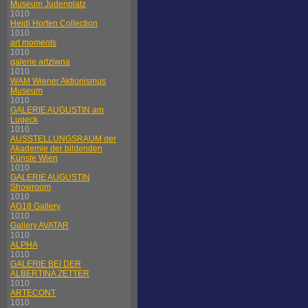
Museum Judenplatz
1010
Heidi Horten Collection
1010
art moments
1010
galerie artziwna
1010
WAM Wiener Aktionismus
Museum
1010
GALERIE AUGUSTIN am
Lugeck
1010
AUSSTELLUNGSRAUM der
Akademie der bildenden
Künste Wien
1010
GALERIE AUGUSTIN
Showroom
1010
AG18 Gallery
1010
Gallery AVATAR
1010
ALPHA
1010
GALERIE BEI DER
ALBERTINA ZETTER
1010
ARTECONT
1010