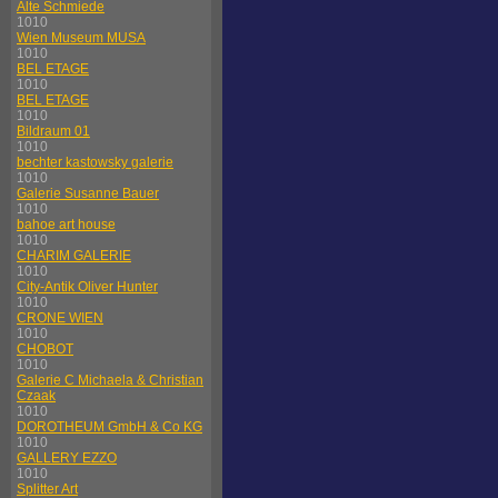
Alte Schmiede
1010
Wien Museum MUSA
1010
BEL ETAGE
1010
BEL ETAGE
1010
Bildraum 01
1010
bechter kastowsky galerie
1010
Galerie Susanne Bauer
1010
bahoe art house
1010
CHARIM GALERIE
1010
City-Antik Oliver Hunter
1010
CRONE WIEN
1010
CHOBOT
1010
Galerie C Michaela & Christian
Czaak
1010
DOROTHEUM GmbH & Co KG
1010
GALLERY EZZO
1010
Splitter Art