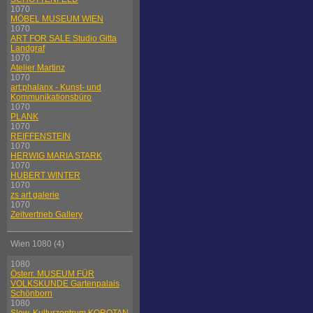
1070
MÖBEL MUSEUM WIEN
1070
ART FOR SALE Studio Gitta
Landgraf
1070
Atelier Martinz
1070
art:phalanx - Kunst- und
Kommunikationsbüro
1070
PLANK
1070
REIFFENSTEIN
1070
HERWIG MARIA STARK
1070
HUBERT WINTER
1070
zs art galerie
1070
Zeitvertrieb Gallery
Wien 1080 (4)
1080
Österr. MUSEUM FÜR
VOLKSKUNDE Gartenpalais
Schönborn
1080