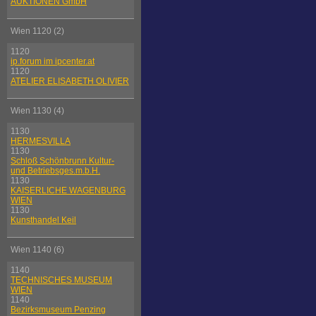
AUKTIONEN GmbH
Wien 1120 (2)
1120
ip.forum im ipcenter.at
1120
ATELIER ELISABETH OLIVIER
Wien 1130 (4)
1130
HERMESVILLA
1130
Schloß Schönbrunn Kultur-
und Betriebsges.m.b.H.
1130
KAISERLICHE WAGENBURG
WIEN
1130
Kunsthandel Keil
Wien 1140 (6)
1140
TECHNISCHES MUSEUM
WIEN
1140
Bezirksmuseum Penzing