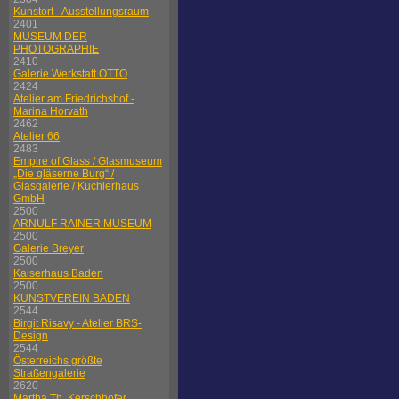
Kunstort - Ausstellungsraum
2401
MUSEUM DER
PHOTOGRAPHIE
2410
Galerie Werkstatt OTTO
2424
Atelier am Friedrichshof -
Marina Horvath
2462
Atelier 66
2483
Empire of Glass / Glasmuseum
„Die gläserne Burg“ /
Glasgalerie / Kuchlerhaus
GmbH
2500
ARNULF RAINER MUSEUM
2500
Galerie Breyer
2500
Kaiserhaus Baden
2500
KUNSTVEREIN BADEN
2544
Birgit Risavy - Atelier BRS-
Design
2544
Österreichs größte
Straßengalerie
2620
Martha Th. Kerschhofer