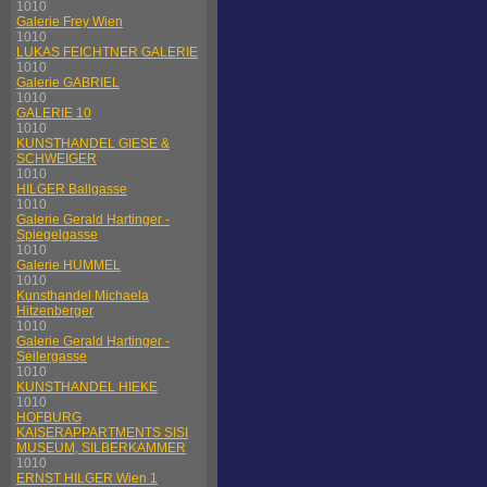
1010
Galerie Frey Wien
1010
LUKAS FEICHTNER GALERIE
1010
Galerie GABRIEL
1010
GALERIE 10
1010
KUNSTHANDEL GIESE &
SCHWEIGER
1010
HILGER Ballgasse
1010
Galerie Gerald Hartinger -
Spiegelgasse
1010
Galerie HUMMEL
1010
Kunsthandel Michaela
Hitzenberger
1010
Galerie Gerald Hartinger -
Seilergasse
1010
KUNSTHANDEL HIEKE
1010
HOFBURG
KAISERAPPARTMENTS SISI
MUSEUM, SILBERKAMMER
1010
ERNST HILGER Wien 1