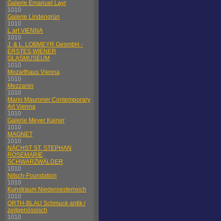
Galerie Emanuel Layr
1010
Galerie Lindengrün
1010
L.art VIENNA
1010
J. & L. LOBMEYR GesmbH -
ERSTES WIENER
GLASMUSEUM
1010
Mozarthaus Vienna
1010
Mezzanin
1010
Mario Mauroner Contemporary
Art Vienna
1010
Galerie Meyer Kainer
1010
MAGNET
1010
NÄCHST ST. STEPHAN
ROSEMARIE
SCHWARZWÄLDER
1010
Nitsch-Foundation
1010
Kunstraum Niederoesterreich
1010
ORTH-BLAU Schmuck antik /
zeitgenössisch
1010