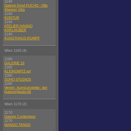
1140
Galerie Ernst FUCHS - Otto
Wagner Villa
1140
KONTUR
1140
ATELIER HANNO
KARLHUBER
1140
KUNSTHAUS RUMPF
Wien 1160 (4)
1160
GALERIE 16
1160
KLEINOWITZ-art
1160
SOHO STUDIOS
1160
Verein ::kunst.projekte:: der
[galerie]studio38
Wien 1170 (2)
1170
Galerie Contemplor
1170
MANGO TANGO