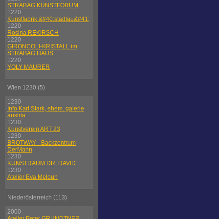
STRABAG KUNSTFORUM
1220
Kunstfabrik &#40;stadlau&#41;
1220
Rosina REKIRSCH
1220
GIRONCOLI-KRISTALL im
STRABAG HAUS
1220
YOLY MAURER
Wien 1230 (5)
1230
Info Karl Stark, ehem. galerie
austria
1230
Kunstverein ART 23
1230
BROTWAY - Backzentrum
DerMann
1230
KUNSTRAUM DR. DAVID
1230
Atelier Eva Meloun
Niederösterreich (113)
2000
Atelier Peter GRUNDTNER