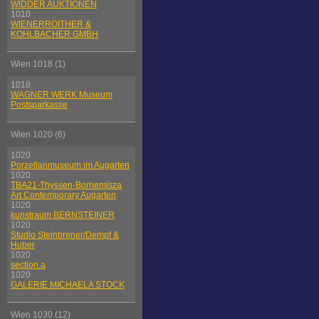
WIDDER AUKTIONEN
1010
WIENERROITHER &
KOHLBACHER GMBH
Wien 1018 (1)
1018
WAGNER:WERK Museum
Postsparkasse
Wien 1020 (6)
1020
Porzellanmuseum im Augarten
1020
TBA21-Thyssen-Bornemisza
Art Contemporary Augarten
1020
kunstraum BERNSTEINER
1020
Studio Steinbrener/Dempf &
Huber
1020
section.a
1020
GALERIE MICHAELA STOCK
Wien 1030 (12)