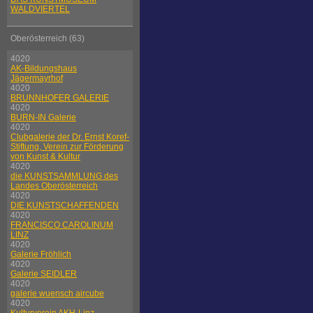
WALDVIERTEL
Oberösterreich (63)
4020
AK-Bildungshaus
Jägermayrhof
4020
BRUNNHOFER GALERIE
4020
BURN-IN Galerie
4020
Clubgalerie der Dr. Ernst Koref-
Stiftung, Verein zur Förderung
von Kunst & Kultur
4020
die KUNSTSAMMLUNG des
Landes Oberösterreich
4020
DIE KUNSTSCHAFFENDEN
4020
FRANCISCO CAROLINUM
LINZ
4020
Galerie Fröhlich
4020
Galerie SEIDLER
4020
galerie wuensch aircube
4020