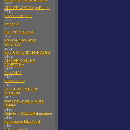
2000
ATELIER WHG Helga Berger
2013
galerie untergrub
2020
grenzART
2062
KULTARTpulkautal
2073
Atelier ARTani, Anita
Windhager
2082
KULTUR•PUNKT HARDEGG
2103
ATELIER MARTINA
SCHETTINA
2103
Fine-Art 31
2103
galerie-le-art
2103
LANGENZERSDORF
MUSEUM
2115
wolf´s@rt - kunst – WOLF
Roman
2120
Galerie im ATELIERstaudinger
2130
Kunstverein Mistelbach
2130
nitsch museum