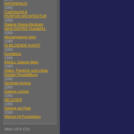
HAYDNHAUS
1060
CastYourArt &
PURPUR.ARCHITEKTUR
1060
Galerie Gisela Abraham
&#40;DISTRICT4art&#41;
1060
eborangalerie wien
1060
IG BILDENDE KUNST
1060
Kunstbüro
1060
KNOLL Galerie Wien
1060
Österr. Friedrich und Lillian
Kiesler Privatstiftung
1060
Gerlinde Kosina
1060
Galerie Lehner
1060
NEUSSER
1060
Galerie am Park
1060
Wiener Art Foundation
Wien 1070 (23)