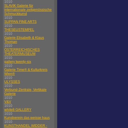
1010
SLAVIK Galerie für
internationale zeitgenössische
Schmuckkunst
1010
SUPPAN FINE ARTS
1010
THESEUSTEMPEL
1010
Galerie Elisabeth & Klaus
Thoman
1010
ÖSTERREICHISCHES
THEATERMUSEUM
1010
gallery twenty-six
1010
Galerie Time® & Kulturkreis
Wien®
1010
ULYSSES
1010
Verbund-Zentrale, Vertikale
Galerie
1010
V&V
1010
white8 GALLERY
1010
Kunstverein das weisse haus
1010
KUNSTHANDEL WIDDER -