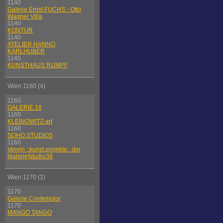
1140
Galerie Ernst FUCHS - Otto
Wagner Villa
1140
KONTUR
1140
ATELIER HANNO
KARLHUBER
1140
KUNSTHAUS RUMPF
Wien 1160 (4)
1160
GALERIE 16
1160
KLEINOWITZ-art
1160
SOHO STUDIOS
1160
Verein ::kunst.projekte:: der
[galerie]studio38
Wien 1170 (2)
1170
Galerie Contemplor
1170
MANGO TANGO