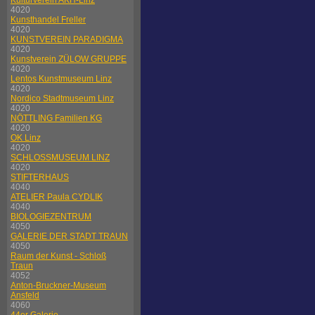
Kulturverein AKH-Linz
4020
Kunsthandel Freller
4020
KUNSTVEREIN PARADIGMA
4020
Kunstverein ZÜLOW GRUPPE
4020
Lentos Kunstmuseum Linz
4020
Nordico Stadtmuseum Linz
4020
NÖTTLING Familien KG
4020
OK Linz
4020
SCHLOSSMUSEUM LINZ
4020
STIFTERHAUS
4040
ATELIER Paula CYDLIK
4040
BIOLOGIEZENTRUM
4050
GALERIE DER STADT TRAUN
4050
Raum der Kunst - Schloß
Traun
4052
Anton-Bruckner-Museum
Ansfeld
4060