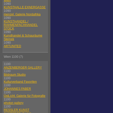
Wien
1090
KUNSTHALLE EXNERGASSE
1090
menzel. Galerie Nordafrika
1090
KUNSTHANDEL /
RAHMENFACHHANDEL
STOCK
1090
Kunsthandel & Schauräume
Steinek
1090
ARTUNITED
Wien 1100 (7)
1100
ANZENBERGER GALLERY
1100
Bildraum Studio
1100
Kulturverband Favoriten
1100
JOHANNES FABER
1100
OstLicht. Galerie für Fotografie
1100
photon gallery
1100
RESSLER KUNST