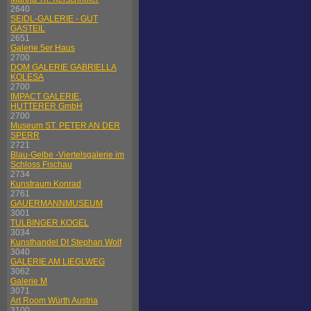
2640
SEIDL-GALERIE - GUT
GASTEIL
2651
Galerie 5er Haus
2700
DOM GALERIE GABRIELLA
KOLESA
2700
IMPACT GALERIE,
HUTTERER GmbH
2700
Museum ST. PETER AN DER
SPERR
2721
Blau-Gelbe -Viertelsgalerie im
Schloss Fischau
2734
Kunstraum Konrad
2761
GAUERMANNMUSEUM
3001
TULBINGER KOGEL
3034
Kunsthandel DI Stephan Wolf
3040
GALERIE AM LIEGLWEG
3062
Galerie M
3071
Art Room Würth Austria
3100