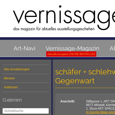
Art-Navi
Vernissage-Magazin
A
Aktuelle Ausgabe ONLINE BESTELLEN
schäfer + schlehw
Alle Ausstellungen
Gegenwart
Messen
Auktionen
Galerien
Anschrift:
Stiftgasse 1, ART SPA
9872 Millstatt, Kärnt
1. Stock ART SPACE st
in Google Maps anz