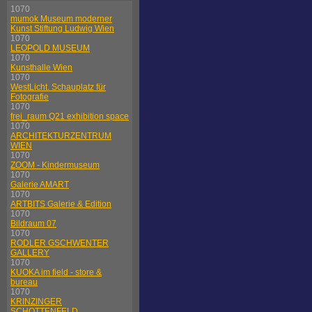
1070
mumok Museum moderner
Kunst Stiftung Ludwig Wien
1070
LEOPOLD MUSEUM
1070
Kunsthalle Wien
1070
WestLicht. Schauplatz für
Fotografie
1070
frei_raum Q21 exhibition space
1070
ARCHITEKTURZENTRUM
WIEN
1070
ZOOM - Kindermuseum
1070
Galerie AMART
1070
ARTBITS Galerie & Edition
1070
Bildraum 07
1070
RODLER GSCHWENTER
GALLERY
1070
KUOKA im field - store &
bureau
1070
KRINZINGER
SCHOTTENFELD