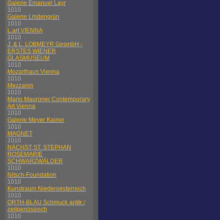
Galerie Emanuel Layr
1010
Galerie Lindengrün
1010
L.art VIENNA
1010
J. & L. LOBMEYR GesmbH -
ERSTES WIENER
GLASMUSEUM
1010
Mozarthaus Vienna
1010
Mezzanin
1010
Mario Mauroner Contemporary
Art Vienna
1010
Galerie Meyer Kainer
1010
MAGNET
1010
NÄCHST ST. STEPHAN
ROSEMARIE
SCHWARZWÄLDER
1010
Nitsch-Foundation
1010
Kunstraum Niederoesterreich
1010
ORTH-BLAU Schmuck antik /
zeitgenössisch
1010