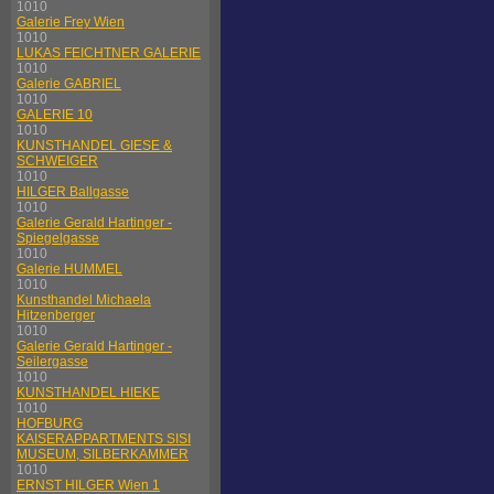
1010
Galerie Frey Wien
1010
LUKAS FEICHTNER GALERIE
1010
Galerie GABRIEL
1010
GALERIE 10
1010
KUNSTHANDEL GIESE &
SCHWEIGER
1010
HILGER Ballgasse
1010
Galerie Gerald Hartinger -
Spiegelgasse
1010
Galerie HUMMEL
1010
Kunsthandel Michaela
Hitzenberger
1010
Galerie Gerald Hartinger -
Seilergasse
1010
KUNSTHANDEL HIEKE
1010
HOFBURG
KAISERAPPARTMENTS SISI
MUSEUM, SILBERKAMMER
1010
ERNST HILGER Wien 1