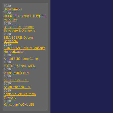
1030
Belvedere 21
1030
HEERESGESCHICHTLICHES
MUSEUM
1030
BELVEDERE, Unteres
Belvedere & Orangerie
1030
BELVEDERE, Oberes
Belvedere
1030
KUNST HAUS WIEN. Museum
Hundertwasser
1030
Arnold Schönberg Center
1030
FOTO ARSENAL WIEN
1030
Verein KunstPlatzl
1030
KLEINE GALERIE
1030
Salon modena ART
1030
pantoART Atelier Panto
Trivkovic
1030
Kunstraum WOHLLEB