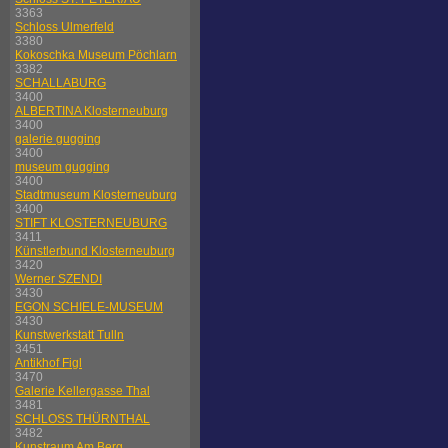
3363
Schloss Ulmerfeld
3380
Kokoschka Museum Pöchlarn
3382
SCHALLABURG
3400
ALBERTINA Klosterneuburg
3400
galerie gugging
3400
museum gugging
3400
Stadtmuseum Klosterneuburg
3400
STIFT KLOSTERNEUBURG
3411
Künstlerbund Klosterneuburg
3420
Werner SZENDI
3430
EGON SCHIELE-MUSEUM
3430
Kunstwerkstatt Tulln
3451
Antikhof Figl
3470
Galerie Kellergasse Thal
3481
SCHLOSS THÜRNTHAL
3482
Kunstraum Am Berg