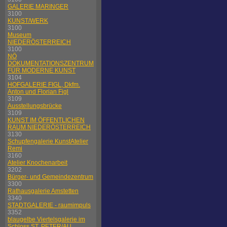
GALERIE MARINGER
3100
KUNST/WERK
3100
Museum
NIEDERÖSTERREICH
3100
NÖ
DOKUMENTATIONSZENTRUM
FÜR MODERNE KUNST
3104
HOFGALERIE FIGL, Dkfm.
Anton und Florian Figl
3109
Ausstellungsbrücke
3109
KUNST IM ÖFFENTLICHEN
RAUM NIEDERÖSTERREICH
3130
Schupfengalerie KunstAtelier
Remi
3160
Atelier Knochenarbeit
3202
Bürger- und Gemeindezentrum
3300
Rathausgalerie Amstetten
3340
STADTGALERIE - raumimpuls
3352
blaugelbe Viertelsgalerie im
Schloss ST. PETER/AU