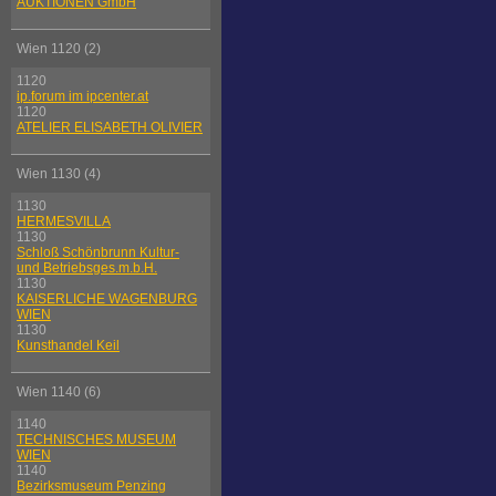
AUKTIONEN GmbH
Wien 1120 (2)
1120
ip.forum im ipcenter.at
1120
ATELIER ELISABETH OLIVIER
Wien 1130 (4)
1130
HERMESVILLA
1130
Schloß Schönbrunn Kultur-
und Betriebsges.m.b.H.
1130
KAISERLICHE WAGENBURG
WIEN
1130
Kunsthandel Keil
Wien 1140 (6)
1140
TECHNISCHES MUSEUM
WIEN
1140
Bezirksmuseum Penzing