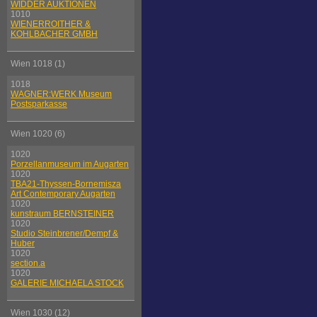
WIDDER AUKTIONEN
1010
WIENERROITHER &
KOHLBACHER GMBH
Wien 1018 (1)
1018
WAGNER:WERK Museum
Postsparkasse
Wien 1020 (6)
1020
Porzellanmuseum im Augarten
1020
TBA21-Thyssen-Bornemisza
Art Contemporary Augarten
1020
kunstraum BERNSTEINER
1020
Studio Steinbrener/Dempf &
Huber
1020
section.a
1020
GALERIE MICHAELA STOCK
Wien 1030 (12)