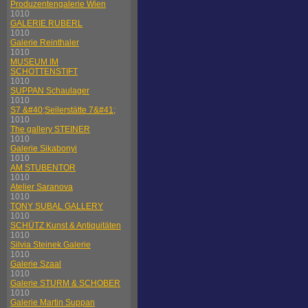
Produzentengalerie Wien
1010
GALERIE RUBERL
1010
Galerie Reinthaler
1010
MUSEUM IM
SCHOTTENSTIFT
1010
SUPPAN Schaulager
1010
S7 &#40;Seilerstätte 7&#41;
1010
The gallery STEINER
1010
Galerie Sikabonyi
1010
AM STUBENTOR
1010
Atelier Saranova
1010
TONY SUBAL GALLERY
1010
SCHÜTZ Kunst & Antiquitäten
1010
Silvia Steinek Galerie
1010
Galerie Szaal
1010
Galerie STURM & SCHOBER
1010
Galerie Martin Suppan