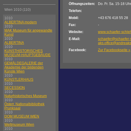
Öffnungszeiten:
Do. Fr. Sa. 15-18 Uh
Wien 1010 (110)
Telefon:
Mobil:
+43 676 418 55 28
1010
ALBERTINA modern
Fax:
-
1010
MAK Museum für angewandte
Website:
www.schaefer-schle
Kunst
1010
E-Mail:
schaefer@schaefer-
ALBERTINA
aks.office@andreak
1010
Facebook:
Zur Facebookseite »
KUNSTHISTORISCHES
MUSEUM-HAUPTGEBÄUDE
1010
GEMÄLDEGALERIE der
Akademie der bildenden
Künste Wien
1010
KÜNSTLERHAUS
1010
SECESSION
1010
Naturhistorisches Museum
1010
Österr. Nationalbibliothek
Prunksaal
1010
DOM MUSEUM WIEN
1010
Weltmuseum Wien
1010