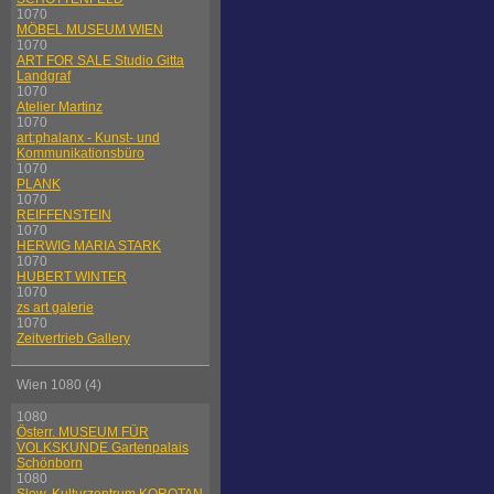
1070
MÖBEL MUSEUM WIEN
1070
ART FOR SALE Studio Gitta
Landgraf
1070
Atelier Martinz
1070
art:phalanx - Kunst- und
Kommunikationsbüro
1070
PLANK
1070
REIFFENSTEIN
1070
HERWIG MARIA STARK
1070
HUBERT WINTER
1070
zs art galerie
1070
Zeitvertrieb Gallery
Wien 1080 (4)
1080
Österr. MUSEUM FÜR
VOLKSKUNDE Gartenpalais
Schönborn
1080