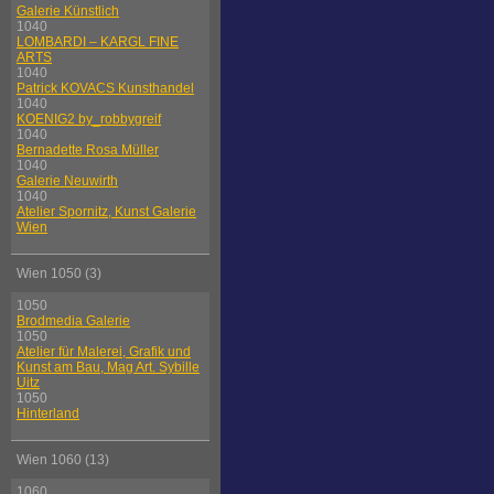
Galerie Künstlich
1040
LOMBARDI – KARGL FINE
ARTS
1040
Patrick KOVACS Kunsthandel
1040
KOENIG2 by_robbygreif
1040
Bernadette Rosa Müller
1040
Galerie Neuwirth
1040
Atelier Spornitz, Kunst Galerie
Wien
Wien 1050 (3)
1050
Brodmedia Galerie
1050
Atelier für Malerei, Grafik und
Kunst am Bau, Mag Art. Sybille
Uitz
1050
Hinterland
Wien 1060 (13)
1060