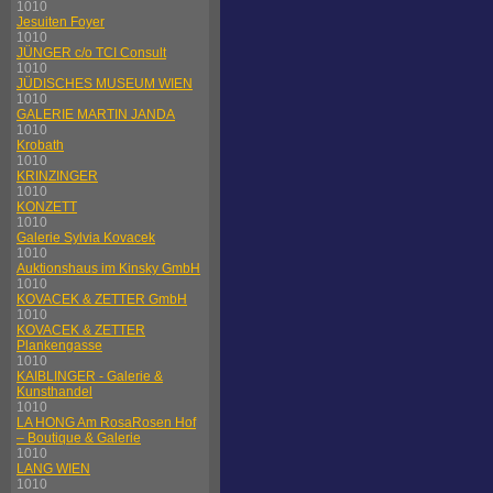
1010
Jesuiten Foyer
1010
JÜNGER c/o TCI Consult
1010
JÜDISCHES MUSEUM WIEN
1010
GALERIE MARTIN JANDA
1010
Krobath
1010
KRINZINGER
1010
KONZETT
1010
Galerie Sylvia Kovacek
1010
Auktionshaus im Kinsky GmbH
1010
KOVACEK & ZETTER GmbH
1010
KOVACEK & ZETTER
Plankengasse
1010
KAIBLINGER - Galerie &
Kunsthandel
1010
LA HONG Am RosaRosen Hof
– Boutique & Galerie
1010
LANG WIEN
1010