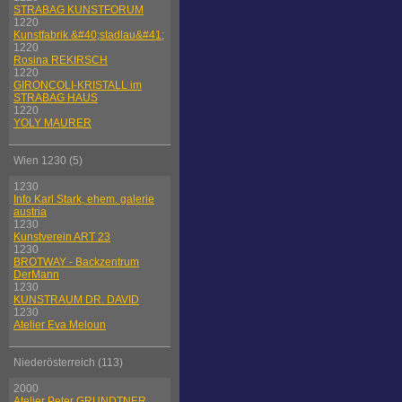
STRABAG KUNSTFORUM
1220
Kunstfabrik &#40;stadlau&#41;
1220
Rosina REKIRSCH
1220
GIRONCOLI-KRISTALL im
STRABAG HAUS
1220
YOLY MAURER
Wien 1230 (5)
1230
Info Karl Stark, ehem. galerie
austria
1230
Kunstverein ART 23
1230
BROTWAY - Backzentrum
DerMann
1230
KUNSTRAUM DR. DAVID
1230
Atelier Eva Meloun
Niederösterreich (113)
2000
Atelier Peter GRUNDTNER