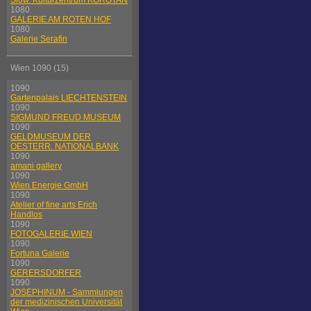
Slow. Kulturzentrum KOROTAN
1080
GALERIE AM ROTEN HOF
1080
Galerie Serafin
Wien 1090 (15)
1090
Gartenpalais LIECHTENSTEIN
1090
SIGMUND FREUD MUSEUM
1090
GELDMUSEUM DER
OESTERR. NATIONALBANK
1090
amani gallery
1090
Wien Energie GmbH
1090
Atelier of fine arts Erich
Handlos
1090
FOTOGALERIE WIEN
1090
Fortuna Galerie
1090
GERERSDORFER
1090
JOSEPHINUM - Sammlungen
der medizinischen Universität