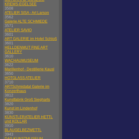
KREMS-EGELSEE
3508
ATELIER SISA - Art Larson
3562
Galerie ALTE SCHMIEDE
3571
ATELIER SAVIO
3601
ART GALERIE im Hotel Schloß
3601
HELLDENMUT FINE ART
GALLERY
3610
WACHAUMUSEUM
3622
Marillenhof - Destillerie Kausl
3650
HOTGLASS ATELIER
3710
ARTSchmidatal Galerie im
Konzerthaus
3812
Kunstfabrik Groß Siegharts
3820
Kunst im Lindenhof
3830
KÜNSTLERATELIER HETTL
und KOLLAR
3910
BLAUGELBEZWETTL
3943
DAS KUNSTMUSEUM