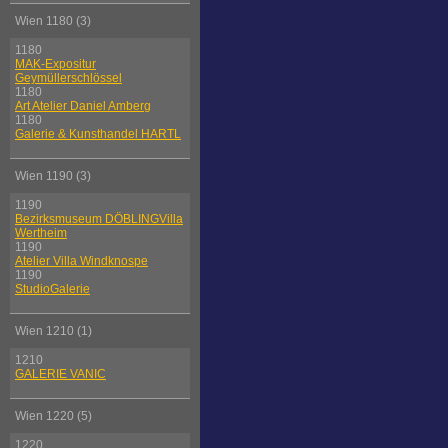
Wien 1180 (3)
1180
MAK-Expositur
Geymüllerschlössel
1180
Art Atelier Daniel Amberg
1180
Galerie & Kunsthandel HARTL
Wien 1190 (3)
1190
Bezirksmuseum DÖBLINGVilla
Wertheim
1190
Atelier Villa Windknospe
1190
StudioGalerie
Wien 1210 (1)
1210
GALERIE VANIC
Wien 1220 (5)
1220