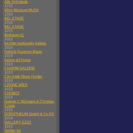
Alte Schmiede
1010
Wien Museum MUSA
1010
BEL ETAGE
1010
BEL ETAGE
1010
Bildraum 01
1010
bechter kastowsky galerie
1010
Galerie Susanne Bauer
1010
bahoe art house
1010
CHARIM GALERIE
1010
City-Antik Oliver Hunter
1010
CRONE WIEN
1010
CHOBOT
1010
Galerie C Michaela & Christian
Czaak
1010
DOROTHEUM GmbH & Co KG
1010
GALLERY EZZO
1010
Splitter Art