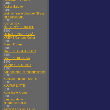
3484
Atelier Galerie
3491
Weinkontraste Vinothek Strass
im Strassertale
3500
ARTOTHEK
NIEDERÖSTERREICH
3500
DONAU-UNIVERSITÄT
KREMS Campus Cultur
3500
Forum Frohner
3500
GALERIE GÖTTLICHER
3500
GALERIE KOPRIVA
3500
Galerie STADTPARK
3500
galeriekrems im museumkrems
3500
Karikaturmuseum Krems
3500
KULTUR MITTE
3500
Kunsthalle Krems
3500
Landesgalerie
Niederösterreich
3500
MOTORRAD-MUSEUM