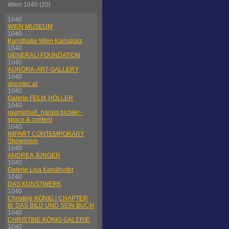
Wien 1040 (20)
1040
WIEN MUSEUM
1040
Kunsthalle Wien Karlsplatz
1040
GENERALI FOUNDATION
1040
AURORA-ART-GALLERY
1040
discotec.at
1040
Galerie FELIX HÖLLER
1040
rauminhalt_harald bichler -
space & content
1040
IMPART CONTEMPORARY
Showroom
1040
ANDREA JÜNGER
1040
Galerie Lisa Kandlhofer
1040
DAS KUNSTWERK
1040
Christine KÖNIG | CHAPTER
III: DAS BILD UND SEIN BUCH
1040
CHRISTINE KÖNIG GALERIE
1040