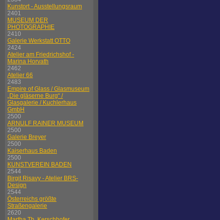
Kunstort - Ausstellungsraum
2401
MUSEUM DER
PHOTOGRAPHIE
2410
Galerie Werkstatt OTTO
2424
Atelier am Friedrichshof -
Marina Horvath
2462
Atelier 66
2483
Empire of Glass / Glasmuseum
„Die gläserne Burg“ /
Glasgalerie / Kuchlerhaus
GmbH
2500
ARNULF RAINER MUSEUM
2500
Galerie Breyer
2500
Kaiserhaus Baden
2500
KUNSTVEREIN BADEN
2544
Birgit Risavy - Atelier BRS-
Design
2544
Österreichs größte
Straßengalerie
2620
Martha Th. Kerschhofer