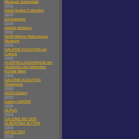
Museum Judenplatz
1010
Heidi Horten Collection
1010
art moments
1010
galerie artziwna
1010
WAM Wiener Aktionismus
Museum
1010
GALERIE AUGUSTIN am
Lugeck
1010
AUSSTELLUNGSRAUM der
Akademie der bildenden
Künste Wien
1010
GALERIE AUGUSTIN
Showroom
1010
AG18 Gallery
1010
Gallery AVATAR
1010
ALPHA
1010
GALERIE BEI DER
ALBERTINA ZETTER
1010
ARTECONT
1010