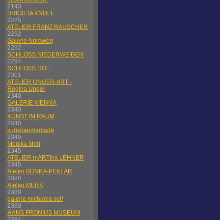
2143
BRIGITTA KNOLL
2225
ATELIER FRANZ RAUSCHER
2292
Galerie Nordweg
2292
SCHLOSS NIEDERWEIDEN
2294
SCHLOSS HOF
2301
ATELIER UNGER-ART -
Regina Unger
2340
GALERIE VIENNA
2340
KUNST IM RAUM
2340
kunstraumarcade
2340
Monika Mori
2345
ATELIER mARTina LEHNER
2345
Atelier BUNKA-PEKLAR
2380
Atelier MERK
2380
galerie michaela seif
2380
HANS FRONIUS MUSEUM
2384