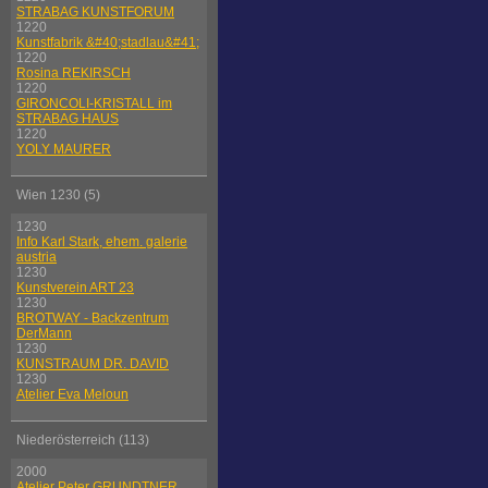
STRABAG KUNSTFORUM
1220
Kunstfabrik &#40;stadlau&#41;
1220
Rosina REKIRSCH
1220
GIRONCOLI-KRISTALL im
STRABAG HAUS
1220
YOLY MAURER
Wien 1230 (5)
1230
Info Karl Stark, ehem. galerie
austria
1230
Kunstverein ART 23
1230
BROTWAY - Backzentrum
DerMann
1230
KUNSTRAUM DR. DAVID
1230
Atelier Eva Meloun
Niederösterreich (113)
2000
Atelier Peter GRUNDTNER