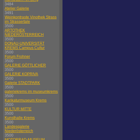
3484
Atelier Galerie
3491
Weinkontraste Vinothek Strass
im Strassertale
3500
ARTOTHEK
NIEDERÖSTERREICH
3500
DONAU-UNIVERSITÄT
KREMS Campus Cultur
3500
Forum Frohner
3500
GALERIE GÖTTLICHER
3500
GALERIE KOPRIVA
3500
Galerie STADTPARK
3500
galeriekrems im museumkrems
3500
Karikaturmuseum Krems
3500
KULTUR MITTE
3500
Kunsthalle Krems
3500
Landesgalerie
Niederösterreich
3500
MOTORRAD-MUSEUM