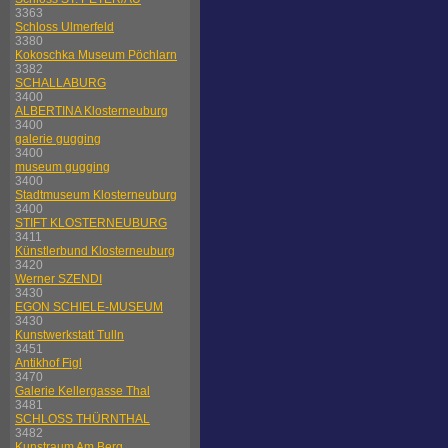
3363
Schloss Ulmerfeld
3380
Kokoschka Museum Pöchlarn
3382
SCHALLABURG
3400
ALBERTINA Klosterneuburg
3400
galerie gugging
3400
museum gugging
3400
Stadtmuseum Klosterneuburg
3400
STIFT KLOSTERNEUBURG
3411
Künstlerbund Klosterneuburg
3420
Werner SZENDI
3430
EGON SCHIELE-MUSEUM
3430
Kunstwerkstatt Tulln
3451
Antikhof Figl
3470
Galerie Kellergasse Thal
3481
SCHLOSS THÜRNTHAL
3482
Kunstraum Am Berg