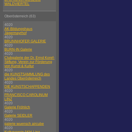
WALDVIERTEL
Oberösterreich (63)
4020
AK-Bildungshaus
Jägermayrhof
4020
BRUNNHOFER GALERIE
4020
BURN-IN Galerie
4020
Clubgalerie der Dr. Ernst Koref-
Stiftung, Verein zur Förderung
von Kunst & Kultur
4020
die KUNSTSAMMLUNG des
Landes Oberösterreich
4020
DIE KUNSTSCHAFFENDEN
4020
FRANCISCO CAROLINUM
LINZ
4020
Galerie Fröhlich
4020
Galerie SEIDLER
4020
galerie wuensch aircube
4020