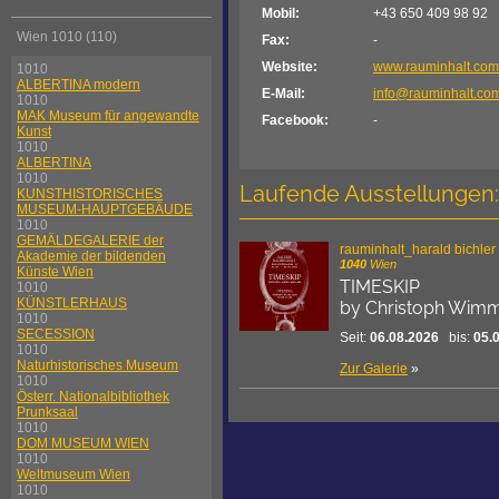
Mobil:
+43 650 409 98 92
Wien 1010 (110)
Fax:
-
Website:
www.rauminhalt.com
1010
ALBERTINA modern
E-Mail:
info@rauminhalt.co
1010
MAK Museum für angewandte
Facebook:
-
Kunst
1010
ALBERTINA
1010
Laufende Ausstellungen:
KUNSTHISTORISCHES
MUSEUM-HAUPTGEBÄUDE
1010
GEMÄLDEGALERIE der
rauminhalt_harald bichler
Akademie der bildenden
1040
Wien
Künste Wien
TIMESKIP
1010
KÜNSTLERHAUS
by Christoph Wimm
1010
SECESSION
Seit:
06.08.2026
bis:
05.
1010
Naturhistorisches Museum
Zur Galerie
»
1010
Österr. Nationalbibliothek
Prunksaal
1010
DOM MUSEUM WIEN
1010
Weltmuseum Wien
1010