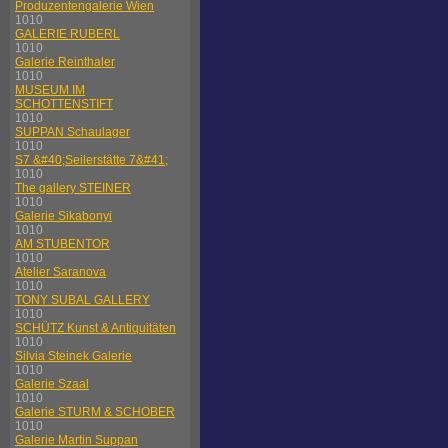
Produzentengalerie Wien
1010
GALERIE RUBERL
1010
Galerie Reinthaler
1010
MUSEUM IM
SCHOTTENSTIFT
1010
SUPPAN Schaulager
1010
S7 &#40;Seilerstätte 7&#41;
1010
The gallery STEINER
1010
Galerie Sikabonyi
1010
AM STUBENTOR
1010
Atelier Saranova
1010
TONY SUBAL GALLERY
1010
SCHÜTZ Kunst & Antiquitäten
1010
Silvia Steinek Galerie
1010
Galerie Szaal
1010
Galerie STURM & SCHOBER
1010
Galerie Martin Suppan