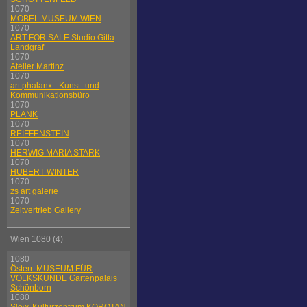
1070
MÖBEL MUSEUM WIEN
1070
ART FOR SALE Studio Gitta
Landgraf
1070
Atelier Martinz
1070
art:phalanx - Kunst- und
Kommunikationsbüro
1070
PLANK
1070
REIFFENSTEIN
1070
HERWIG MARIA STARK
1070
HUBERT WINTER
1070
zs art galerie
1070
Zeitvertrieb Gallery
Wien 1080 (4)
1080
Österr. MUSEUM FÜR
VOLKSKUNDE Gartenpalais
Schönborn
1080