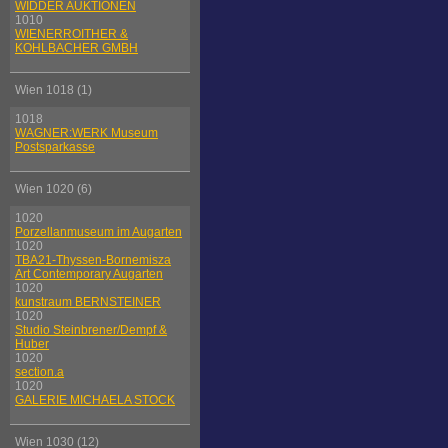
WIDDER AUKTIONEN
1010
WIENERROITHER &
KOHLBACHER GMBH
Wien 1018 (1)
1018
WAGNER:WERK Museum
Postsparkasse
Wien 1020 (6)
1020
Porzellanmuseum im Augarten
1020
TBA21-Thyssen-Bornemisza
Art Contemporary Augarten
1020
kunstraum BERNSTEINER
1020
Studio Steinbrener/Dempf &
Huber
1020
section.a
1020
GALERIE MICHAELA STOCK
Wien 1030 (12)