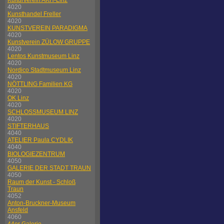
Kulturverein AKH-Linz
4020
Kunsthandel Freller
4020
KUNSTVEREIN PARADIGMA
4020
Kunstverein ZÜLOW GRUPPE
4020
Lentos Kunstmuseum Linz
4020
Nordico Stadtmuseum Linz
4020
NÖTTLING Familien KG
4020
OK Linz
4020
SCHLOSSMUSEUM LINZ
4020
STIFTERHAUS
4040
ATELIER Paula CYDLIK
4040
BIOLOGIEZENTRUM
4050
GALERIE DER STADT TRAUN
4050
Raum der Kunst - Schloß
Traun
4052
Anton-Bruckner-Museum
Ansfeld
4060