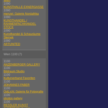
Wien
1090
KUNSTHALLE EXNERGASSE
1090
menzel. Galerie Nordafrika
1090
KUNSTHANDEL /
RAHMENFACHHANDEL
STOCK
1090
Kunsthandel & Schauräume
Steinek
1090
ARTUNITED
Wien 1100 (7)
1100
ANZENBERGER GALLERY
1100
Bildraum Studio
1100
Kulturverband Favoriten
1100
JOHANNES FABER
1100
OstLicht. Galerie für Fotografie
1100
photon gallery
1100
RESSLER KUNST