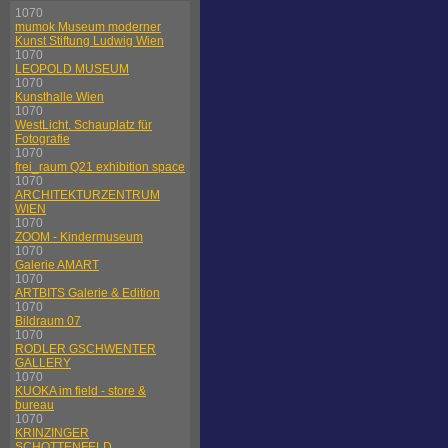
1070
mumok Museum moderner
Kunst Stiftung Ludwig Wien
1070
LEOPOLD MUSEUM
1070
Kunsthalle Wien
1070
WestLicht. Schauplatz für
Fotografie
1070
frei_raum Q21 exhibition space
1070
ARCHITEKTURZENTRUM
WIEN
1070
ZOOM - Kindermuseum
1070
Galerie AMART
1070
ARTBITS Galerie & Edition
1070
Bildraum 07
1070
RODLER GSCHWENTER
GALLERY
1070
KUOKA im field - store &
bureau
1070
KRINZINGER
SCHOTTENFELD