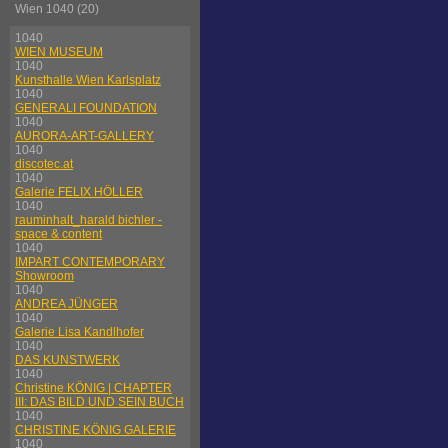
Wien 1040 (20)
1040
WIEN MUSEUM
1040
Kunsthalle Wien Karlsplatz
1040
GENERALI FOUNDATION
1040
AURORA-ART-GALLERY
1040
discotec.at
1040
Galerie FELIX HÖLLER
1040
rauminhalt_harald bichler -
space & content
1040
IMPART CONTEMPORARY
Showroom
1040
ANDREA JÜNGER
1040
Galerie Lisa Kandlhofer
1040
DAS KUNSTWERK
1040
Christine KÖNIG | CHAPTER
III: DAS BILD UND SEIN BUCH
1040
CHRISTINE KÖNIG GALERIE
1040