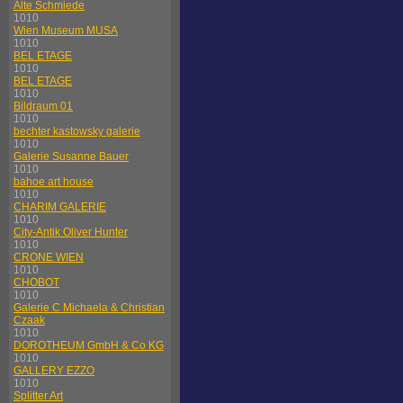
Alte Schmiede
1010
Wien Museum MUSA
1010
BEL ETAGE
1010
BEL ETAGE
1010
Bildraum 01
1010
bechter kastowsky galerie
1010
Galerie Susanne Bauer
1010
bahoe art house
1010
CHARIM GALERIE
1010
City-Antik Oliver Hunter
1010
CRONE WIEN
1010
CHOBOT
1010
Galerie C Michaela & Christian
Czaak
1010
DOROTHEUM GmbH & Co KG
1010
GALLERY EZZO
1010
Splitter Art