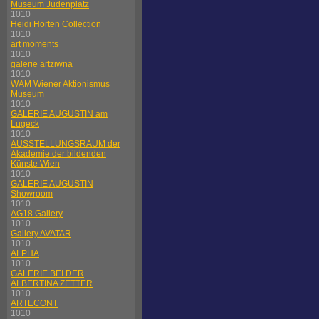
Museum Judenplatz
1010
Heidi Horten Collection
1010
art moments
1010
galerie artziwna
1010
WAM Wiener Aktionismus
Museum
1010
GALERIE AUGUSTIN am
Lugeck
1010
AUSSTELLUNGSRAUM der
Akademie der bildenden
Künste Wien
1010
GALERIE AUGUSTIN
Showroom
1010
AG18 Gallery
1010
Gallery AVATAR
1010
ALPHA
1010
GALERIE BEI DER
ALBERTINA ZETTER
1010
ARTECONT
1010