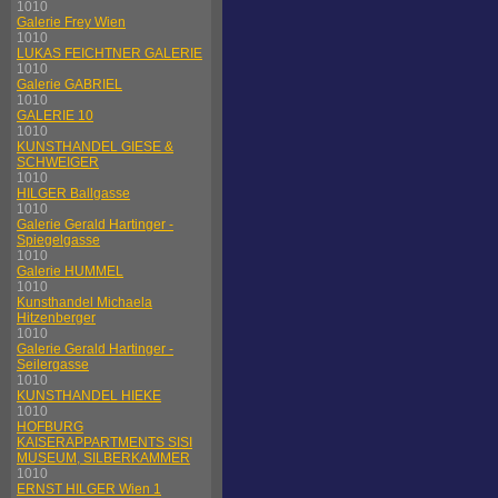
1010
Galerie Frey Wien
1010
LUKAS FEICHTNER GALERIE
1010
Galerie GABRIEL
1010
GALERIE 10
1010
KUNSTHANDEL GIESE &
SCHWEIGER
1010
HILGER Ballgasse
1010
Galerie Gerald Hartinger -
Spiegelgasse
1010
Galerie HUMMEL
1010
Kunsthandel Michaela
Hitzenberger
1010
Galerie Gerald Hartinger -
Seilergasse
1010
KUNSTHANDEL HIEKE
1010
HOFBURG
KAISERAPPARTMENTS SISI
MUSEUM, SILBERKAMMER
1010
ERNST HILGER Wien 1