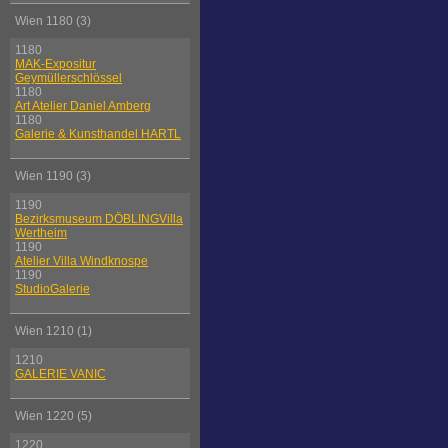
Wien 1180 (3)
1180
MAK-Expositur
Geymüllerschlössel
1180
Art Atelier Daniel Amberg
1180
Galerie & Kunsthandel HARTL
Wien 1190 (3)
1190
Bezirksmuseum DÖBLINGVilla
Wertheim
1190
Atelier Villa Windknospe
1190
StudioGalerie
Wien 1210 (1)
1210
GALERIE VANIC
Wien 1220 (5)
1220