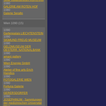
Slow. Kulturzentrum KOROTAN
1080
GALERIE AM ROTEN HOF
1080
Galerie Serafin
Wien 1090 (15)
1090
Gartenpalais LIECHTENSTEIN
1090
SIGMUND FREUD MUSEUM
1090
GELDMUSEUM DER
OESTERR. NATIONALBANK
1090
amani gallery
1090
Wien Energie GmbH
1090
Atelier of fine arts Erich
Handlos
1090
FOTOGALERIE WIEN
1090
Fortuna Galerie
1090
GERERSDORFER
1090
JOSEPHINUM - Sammlungen
der medizinischen Universität