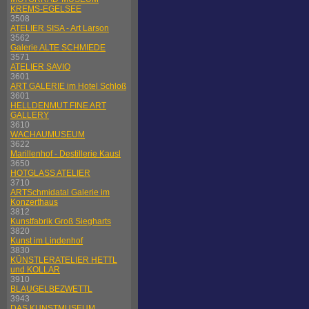
KREMS-EGELSEE
3508
ATELIER SISA - Art Larson
3562
Galerie ALTE SCHMIEDE
3571
ATELIER SAVIO
3601
ART GALERIE im Hotel Schloß
3601
HELLDENMUT FINE ART
GALLERY
3610
WACHAUMUSEUM
3622
Marillenhof - Destillerie Kausl
3650
HOTGLASS ATELIER
3710
ARTSchmidatal Galerie im
Konzerthaus
3812
Kunstfabrik Groß Siegharts
3820
Kunst im Lindenhof
3830
KÜNSTLERATELIER HETTL
und KOLLAR
3910
BLAUGELBEZWETTL
3943
DAS KUNSTMUSEUM