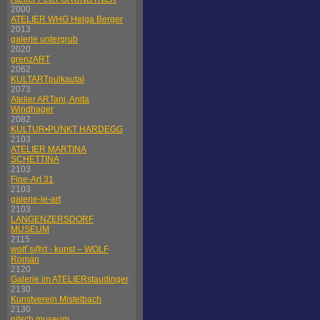
2000
ATELIER WHG Helga Berger
2013
galerie untergrub
2020
grenzART
2062
KULTARTpulkautal
2073
Atelier ARTani, Anita
Windhager
2082
KULTUR•PUNKT HARDEGG
2103
ATELIER MARTINA
SCHETTINA
2103
Fine-Art 31
2103
galerie-le-art
2103
LANGENZERSDORF
MUSEUM
2115
wolf´s@rt - kunst – WOLF
Roman
2120
Galerie im ATELIERstaudinger
2130
Kunstverein Mistelbach
2130
nitsch museum