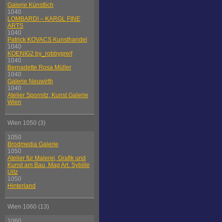
Galerie Künstlich
1040
LOMBARDI – KARGL FINE
ARTS
1040
Patrick KOVACS Kunsthandel
1040
KOENIG2 by_robbygreif
1040
Bernadette Rosa Müller
1040
Galerie Neuwirth
1040
Atelier Spornitz, Kunst Galerie
Wien
Wien 1050 (3)
1050
Brodmedia Galerie
1050
Atelier für Malerei, Grafik und
Kunst am Bau, Mag Art. Sybille
Uitz
1050
Hinterland
Wien 1060 (13)
1060