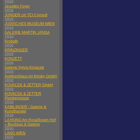
1010
Jesuiten Foyer
1010
JÜNGER c/o TCI Consult
1010
JÜDISCHES MUSEUM WIEN
1010
GALERIE MARTIN JANDA
1010
Krobath
1010
KRINZINGER
1010
KONZETT
1010
Galerie Sylvia Kovacek
1010
Auktionshaus im Kinsky GmbH
1010
KOVACEK & ZETTER GmbH
1010
KOVACEK & ZETTER
Plankengasse
1010
KAIBLINGER - Galerie &
Kunsthandel
1010
LA HONG Am RosaRosen Hof
– Boutique & Galerie
1010
LANG WIEN
1010