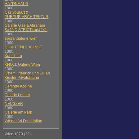
HAYDNHAUS
1060
CastYourArt &
PURPUR.ARCHITEKTUR
1060
Galerie Gisela Abraham
&#40;DISTRICT4art&#41;
1060
eborangalerie wien
1060
IG BILDENDE KUNST
1060
Kunstbüro
1060
KNOLL Galerie Wien
1060
Österr. Friedrich und Lillian
Kiesler Privatstiftung
1060
Gerlinde Kosina
1060
Galerie Lehner
1060
NEUSSER
1060
Galerie am Park
1060
Wiener Art Foundation
Wien 1070 (23)