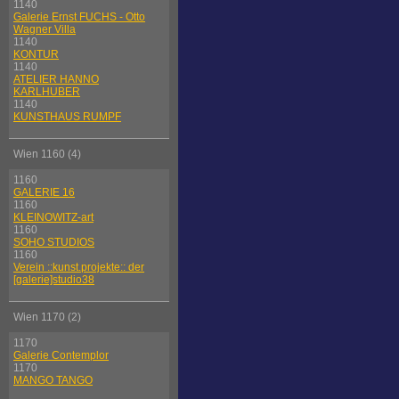
1140
Galerie Ernst FUCHS - Otto
Wagner Villa
1140
KONTUR
1140
ATELIER HANNO
KARLHUBER
1140
KUNSTHAUS RUMPF
Wien 1160 (4)
1160
GALERIE 16
1160
KLEINOWITZ-art
1160
SOHO STUDIOS
1160
Verein ::kunst.projekte:: der
[galerie]studio38
Wien 1170 (2)
1170
Galerie Contemplor
1170
MANGO TANGO