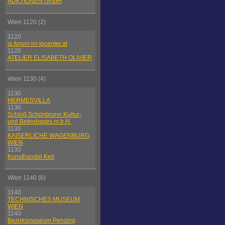
AUKTIONEN GmbH
Wien 1120 (2)
1120
ip.forum im ipcenter.at
1120
ATELIER ELISABETH OLIVIER
Wien 1130 (4)
1130
HERMESVILLA
1130
Schloß Schönbrunn Kultur-
und Betriebsges.m.b.H.
1130
KAISERLICHE WAGENBURG
WIEN
1130
Kunsthandel Keil
Wien 1140 (6)
1140
TECHNISCHES MUSEUM
WIEN
1140
Bezirksmuseum Penzing