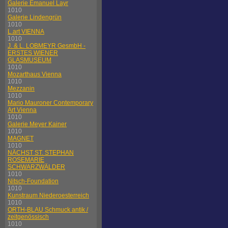
Galerie Emanuel Layr
1010
Galerie Lindengrün
1010
L.art VIENNA
1010
J. & L. LOBMEYR GesmbH -
ERSTES WIENER
GLASMUSEUM
1010
Mozarthaus Vienna
1010
Mezzanin
1010
Mario Mauroner Contemporary
Art Vienna
1010
Galerie Meyer Kainer
1010
MAGNET
1010
NÄCHST ST. STEPHAN
ROSEMARIE
SCHWARZWÄLDER
1010
Nitsch-Foundation
1010
Kunstraum Niederoesterreich
1010
ORTH-BLAU Schmuck antik /
zeitgenössisch
1010