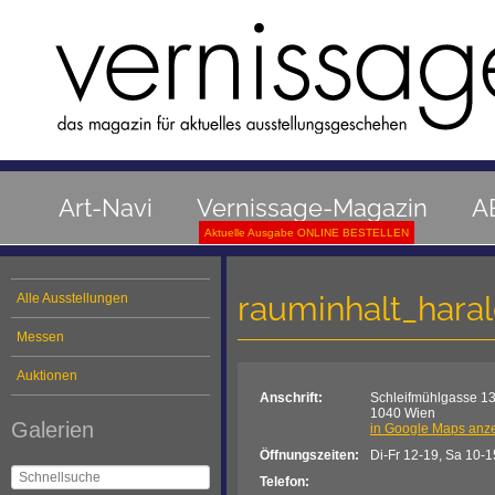
Art-Navi
Vernissage-Magazin
A
Aktuelle Ausgabe ONLINE BESTELLEN
rauminhalt_haral
Alle Ausstellungen
Messen
Auktionen
Anschrift:
Schleifmühlgasse 1
1040 Wien
Galerien
in Google Maps anz
Öffnungszeiten:
Di-Fr 12-19, Sa 10-1
Telefon: