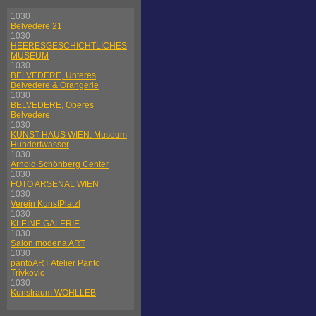
1030
Belvedere 21
1030
HEERESGESCHICHTLICHES
MUSEUM
1030
BELVEDERE, Unteres
Belvedere & Orangerie
1030
BELVEDERE, Oberes
Belvedere
1030
KUNST HAUS WIEN. Museum
Hundertwasser
1030
Arnold Schönberg Center
1030
FOTO ARSENAL WIEN
1030
Verein KunstPlatzl
1030
KLEINE GALERIE
1030
Salon modena ART
1030
pantoART Atelier Panto
Trivkovic
1030
Kunstraum WOHLLEB