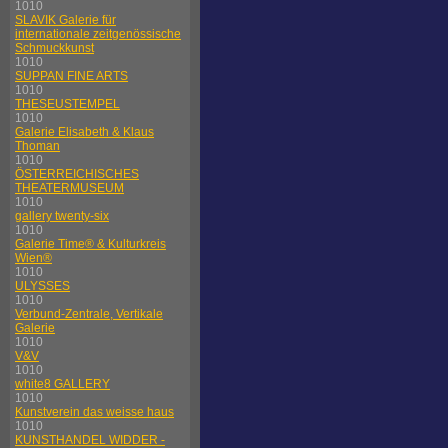
1010
SLAVIK Galerie für
internationale zeitgenössische
Schmuckkunst
1010
SUPPAN FINE ARTS
1010
THESEUSTEMPEL
1010
Galerie Elisabeth & Klaus
Thoman
1010
ÖSTERREICHISCHES
THEATERMUSEUM
1010
gallery twenty-six
1010
Galerie Time® & Kulturkreis
Wien®
1010
ULYSSES
1010
Verbund-Zentrale, Vertikale
Galerie
1010
V&V
1010
white8 GALLERY
1010
Kunstverein das weisse haus
1010
KUNSTHANDEL WIDDER -