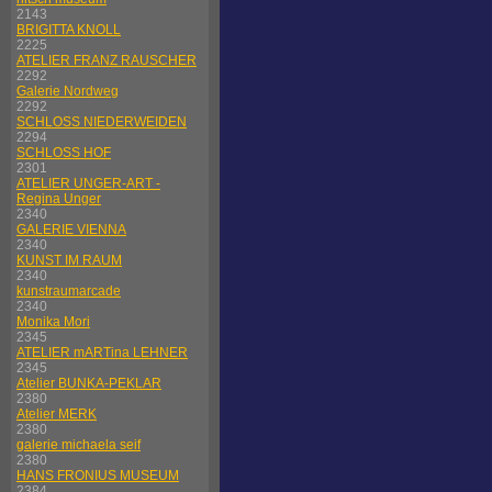
2143
BRIGITTA KNOLL
2225
ATELIER FRANZ RAUSCHER
2292
Galerie Nordweg
2292
SCHLOSS NIEDERWEIDEN
2294
SCHLOSS HOF
2301
ATELIER UNGER-ART -
Regina Unger
2340
GALERIE VIENNA
2340
KUNST IM RAUM
2340
kunstraumarcade
2340
Monika Mori
2345
ATELIER mARTina LEHNER
2345
Atelier BUNKA-PEKLAR
2380
Atelier MERK
2380
galerie michaela seif
2380
HANS FRONIUS MUSEUM
2384