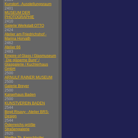
Kunstort - Ausstellungsraum
2401
MUSEUM DER
PHOTOGRAPHIE
2410
Galerie Werkstatt OTTO
2424
Atelier am Friedrichshof -
Marina Horvath
2462
Atelier 66
2483
Empire of Glass / Glasmuseum
„Die gläserne Burg“ /
Glasgalerie / Kuchlerhaus
GmbH
2500
ARNULF RAINER MUSEUM
2500
Galerie Breyer
2500
Kaiserhaus Baden
2500
KUNSTVEREIN BADEN
2544
Birgit Risavy - Atelier BRS-
Design
2544
Österreichs größte
Straßengalerie
2620
Martha Th. Kerschhofer