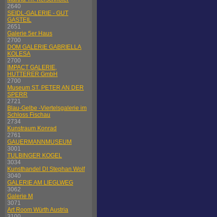
2640
SEIDL-GALERIE - GUT
GASTEIL
2651
Galerie 5er Haus
2700
DOM GALERIE GABRIELLA
KOLESA
2700
IMPACT GALERIE,
HUTTERER GmbH
2700
Museum ST. PETER AN DER
SPERR
2721
Blau-Gelbe -Viertelsgalerie im
Schloss Fischau
2734
Kunstraum Konrad
2761
GAUERMANNMUSEUM
3001
TULBINGER KOGEL
3034
Kunsthandel DI Stephan Wolf
3040
GALERIE AM LIEGLWEG
3062
Galerie M
3071
Art Room Würth Austria
3100