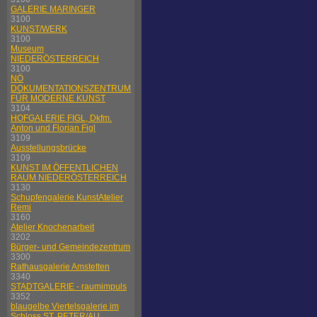
GALERIE MARINGER
3100
KUNST/WERK
3100
Museum
NIEDERÖSTERREICH
3100
NÖ
DOKUMENTATIONSZENTRUM
FÜR MODERNE KUNST
3104
HOFGALERIE FIGL, Dkfm.
Anton und Florian Figl
3109
Ausstellungsbrücke
3109
KUNST IM ÖFFENTLICHEN
RAUM NIEDERÖSTERREICH
3130
Schupfengalerie KunstAtelier
Remi
3160
Atelier Knochenarbeit
3202
Bürger- und Gemeindezentrum
3300
Rathausgalerie Amstetten
3340
STADTGALERIE - raumimpuls
3352
blaugelbe Viertelsgalerie im
Schloss ST. PETER/AU