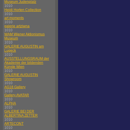
Museum Judenplatz
1010
Heidi Horten Collection
1010
art moments
1010
galerie artziwna
1010
WAM Wiener Aktionismus
Museum
1010
GALERIE AUGUSTIN am
Lugeck
1010
AUSSTELLUNGSRAUM der
Akademie der bildenden
Künste Wien
1010
GALERIE AUGUSTIN
Showroom
1010
AG18 Gallery
1010
Gallery AVATAR
1010
ALPHA
1010
GALERIE BEI DER
ALBERTINA ZETTER
1010
ARTECONT
1010