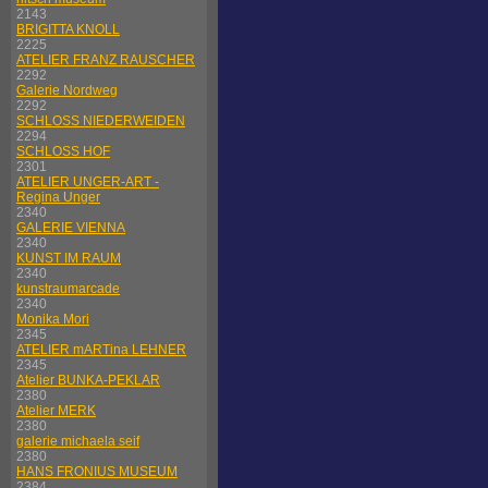
2143
BRIGITTA KNOLL
2225
ATELIER FRANZ RAUSCHER
2292
Galerie Nordweg
2292
SCHLOSS NIEDERWEIDEN
2294
SCHLOSS HOF
2301
ATELIER UNGER-ART -
Regina Unger
2340
GALERIE VIENNA
2340
KUNST IM RAUM
2340
kunstraumarcade
2340
Monika Mori
2345
ATELIER mARTina LEHNER
2345
Atelier BUNKA-PEKLAR
2380
Atelier MERK
2380
galerie michaela seif
2380
HANS FRONIUS MUSEUM
2384