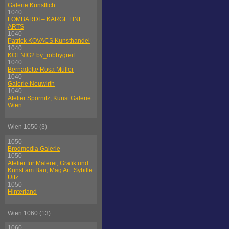
Galerie Künstlich
1040
LOMBARDI – KARGL FINE
ARTS
1040
Patrick KOVACS Kunsthandel
1040
KOENIG2 by_robbygreif
1040
Bernadette Rosa Müller
1040
Galerie Neuwirth
1040
Atelier Spornitz, Kunst Galerie
Wien
Wien 1050 (3)
1050
Brodmedia Galerie
1050
Atelier für Malerei, Grafik und
Kunst am Bau, Mag Art. Sybille
Uitz
1050
Hinterland
Wien 1060 (13)
1060