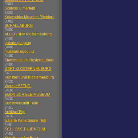
3363
Schloss Ulmerfeld
3380
Kokoschka Museum Pöchlarn
3382
SCHALLABURG
3400
ALBERTINA Klosterneuburg
3400
galerie gugging
3400
museum gugging
3400
Stadtmuseum Klosterneuburg
3400
STIFT KLOSTERNEUBURG
3411
Künstlerbund Klosterneuburg
3420
Werner SZENDI
3430
EGON SCHIELE-MUSEUM
3430
Kunstwerkstatt Tulln
3451
Antikhof Figl
3470
Galerie Kellergasse Thal
3481
SCHLOSS THÜRNTHAL
3482
Kunstraum Am Berg