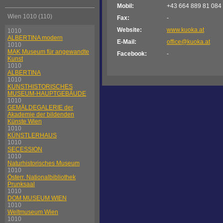
Mobil:
+43 664 889 81 084
Wien 1010 (110)
Fax:
-
Website:
www.kuoka.at
1010
ALBERTINA modern
E-Mail:
office@kuoka.at
1010
MAK Museum für angewandte
Facebook:
-
Kunst
1010
ALBERTINA
1010
KUNSTHISTORISCHES
MUSEUM-HAUPTGEBÄUDE
1010
GEMÄLDEGALERIE der
Akademie der bildenden
Künste Wien
1010
KÜNSTLERHAUS
1010
SECESSION
1010
Naturhistorisches Museum
1010
Österr. Nationalbibliothek
Prunksaal
1010
DOM MUSEUM WIEN
1010
Weltmuseum Wien
1010