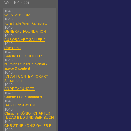
Wien 1040 (20)
1040
WIEN MUSEUM
1040
Kunsthalle Wien Karlsplatz
1040
GENERALI FOUNDATION
1040
AURORA-ART-GALLERY
1040
discotec.at
1040
Galerie FELIX HÖLLER
1040
rauminhalt_harald bichler -
space & content
1040
IMPART CONTEMPORARY
Showroom
1040
ANDREA JÜNGER
1040
Galerie Lisa Kandlhofer
1040
DAS KUNSTWERK
1040
Christine KÖNIG | CHAPTER
III: DAS BILD UND SEIN BUCH
1040
CHRISTINE KÖNIG GALERIE
1040