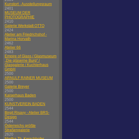
Kunstort - Ausstellungsraum
2401
MUSEUM DER
PHOTOGRAPHIE
2410
Galerie Werkstatt OTTO
2424
Atelier am Friedrichshof -
Marina Horvath
2462
Atelier 66
2483
Empire of Glass / Glasmuseum
„Die gläserne Burg“ /
Glasgalerie / Kuchlerhaus
GmbH
2500
ARNULF RAINER MUSEUM
2500
Galerie Breyer
2500
Kaiserhaus Baden
2500
KUNSTVEREIN BADEN
2544
Birgit Risavy - Atelier BRS-
Design
2544
Österreichs größte
Straßengalerie
2620
Martha Th. Kerschhofer