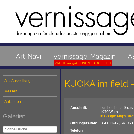
Art-Navi
Vernissage-Magazin
A
Aktuelle Ausgabe ONLINE BESTELLEN
KUOKA im field -
Alle Ausstellungen
Messen
Auktionen
Anschrift:
Lerchenfelder Straß
1070 Wien
Galerien
in Google Maps anz
Öffnungszeiten:
Di-Fr 12-19, Sa 10-1
Telefon: