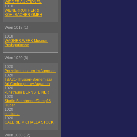
WIDDER AUKTIONEN
1010
WIENERROITHER &
KOHLBACHER GMBH
Wien 1018 (1)
1018
WAGNER:WERK Museum
Postsparkasse
Wien 1020 (6)
1020
Porzellanmuseum im Augarten
1020
TBA21-Thyssen-Bornemisza
Art Contemporary Augarten
1020
kunstraum BERNSTEINER
1020
Studio Steinbrener/Dempf &
Huber
1020
section.a
1020
GALERIE MICHAELA STOCK
Wien 1030 (12)