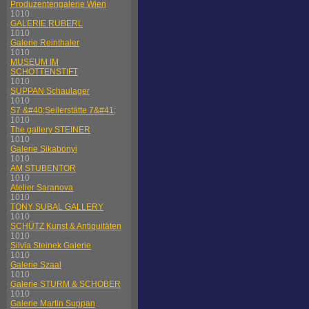
Produzentengalerie Wien
1010
GALERIE RUBERL
1010
Galerie Reinthaler
1010
MUSEUM IM
SCHOTTENSTIFT
1010
SUPPAN Schaulager
1010
S7 &#40;Seilerstätte 7&#41;
1010
The gallery STEINER
1010
Galerie Sikabonyi
1010
AM STUBENTOR
1010
Atelier Saranova
1010
TONY SUBAL GALLERY
1010
SCHÜTZ Kunst & Antiquitäten
1010
Silvia Steinek Galerie
1010
Galerie Szaal
1010
Galerie STURM & SCHOBER
1010
Galerie Martin Suppan