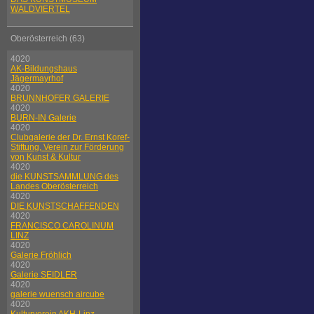
WALDVIERTEL
Oberösterreich (63)
4020
AK-Bildungshaus
Jägermayrhof
4020
BRUNNHOFER GALERIE
4020
BURN-IN Galerie
4020
Clubgalerie der Dr. Ernst Koref-
Stiftung, Verein zur Förderung
von Kunst & Kultur
4020
die KUNSTSAMMLUNG des
Landes Oberösterreich
4020
DIE KUNSTSCHAFFENDEN
4020
FRANCISCO CAROLINUM
LINZ
4020
Galerie Fröhlich
4020
Galerie SEIDLER
4020
galerie wuensch aircube
4020