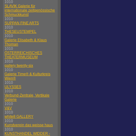
1010
SLAVIK Galerie für
internationale zeitgenössische
Schmuckkunst
1010
SUPPAN FINE ARTS
1010
THESEUSTEMPEL
1010
Galerie Elisabeth & Klaus
Thoman
1010
ÖSTERREICHISCHES
THEATERMUSEUM
1010
gallery twenty-six
1010
Galerie Time® & Kulturkreis
Wien®
1010
ULYSSES
1010
Verbund-Zentrale, Vertikale
Galerie
1010
V&V
1010
white8 GALLERY
1010
Kunstverein das weisse haus
1010
KUNSTHANDEL WIDDER -