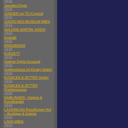
1010
Jesuiten Foyer
1010
JÜNGER c/o TCI Consult
1010
JÜDISCHES MUSEUM WIEN
1010
GALERIE MARTIN JANDA
1010
Krobath
1010
KRINZINGER
1010
KONZETT
1010
Galerie Sylvia Kovacek
1010
Auktionshaus im Kinsky GmbH
1010
KOVACEK & ZETTER GmbH
1010
KOVACEK & ZETTER
Plankengasse
1010
KAIBLINGER - Galerie &
Kunsthandel
1010
LA HONG Am RosaRosen Hof
– Boutique & Galerie
1010
LANG WIEN
1010