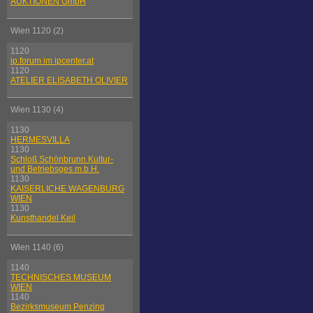
AUKTIONEN GmbH
Wien 1120 (2)
1120
ip.forum im ipcenter.at
1120
ATELIER ELISABETH OLIVIER
Wien 1130 (4)
1130
HERMESVILLA
1130
Schloß Schönbrunn Kultur-
und Betriebsges.m.b.H.
1130
KAISERLICHE WAGENBURG
WIEN
1130
Kunsthandel Keil
Wien 1140 (6)
1140
TECHNISCHES MUSEUM
WIEN
1140
Bezirksmuseum Penzing