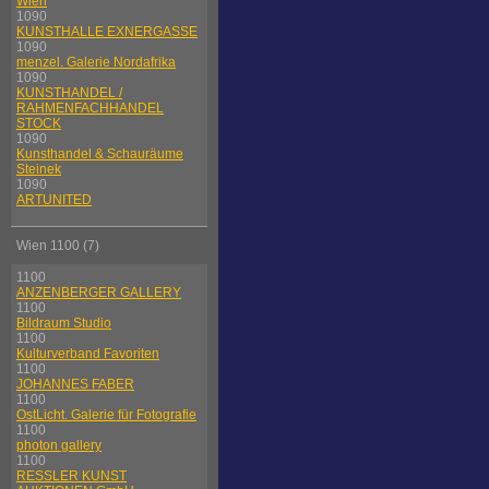
Wien
1090
KUNSTHALLE EXNERGASSE
1090
menzel. Galerie Nordafrika
1090
KUNSTHANDEL /
RAHMENFACHHANDEL
STOCK
1090
Kunsthandel & Schauräume
Steinek
1090
ARTUNITED
Wien 1100 (7)
1100
ANZENBERGER GALLERY
1100
Bildraum Studio
1100
Kulturverband Favoriten
1100
JOHANNES FABER
1100
OstLicht. Galerie für Fotografie
1100
photon gallery
1100
RESSLER KUNST