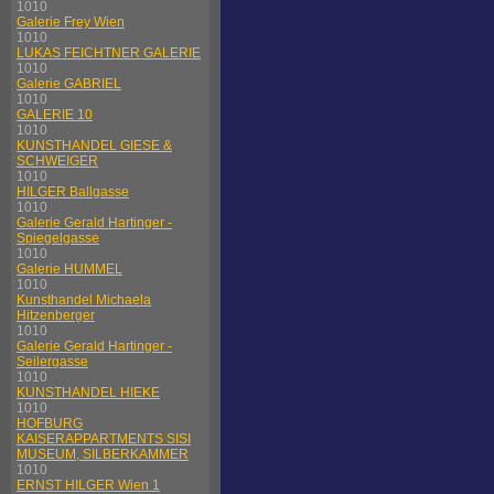
1010
Galerie Frey Wien
1010
LUKAS FEICHTNER GALERIE
1010
Galerie GABRIEL
1010
GALERIE 10
1010
KUNSTHANDEL GIESE &
SCHWEIGER
1010
HILGER Ballgasse
1010
Galerie Gerald Hartinger -
Spiegelgasse
1010
Galerie HUMMEL
1010
Kunsthandel Michaela
Hitzenberger
1010
Galerie Gerald Hartinger -
Seilergasse
1010
KUNSTHANDEL HIEKE
1010
HOFBURG
KAISERAPPARTMENTS SISI
MUSEUM, SILBERKAMMER
1010
ERNST HILGER Wien 1