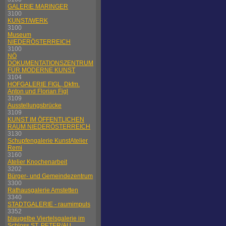
GALERIE MARINGER
3100
KUNST/WERK
3100
Museum
NIEDERÖSTERREICH
3100
NÖ
DOKUMENTATIONSZENTRUM
FÜR MODERNE KUNST
3104
HOFGALERIE FIGL, Dkfm.
Anton und Florian Figl
3109
Ausstellungsbrücke
3109
KUNST IM ÖFFENTLICHEN
RAUM NIEDERÖSTERREICH
3130
Schupfengalerie KunstAtelier
Remi
3160
Atelier Knochenarbeit
3202
Bürger- und Gemeindezentrum
3300
Rathausgalerie Amstetten
3340
STADTGALERIE - raumimpuls
3352
blaugelbe Viertelsgalerie im
Schloss ST. PETER/AU