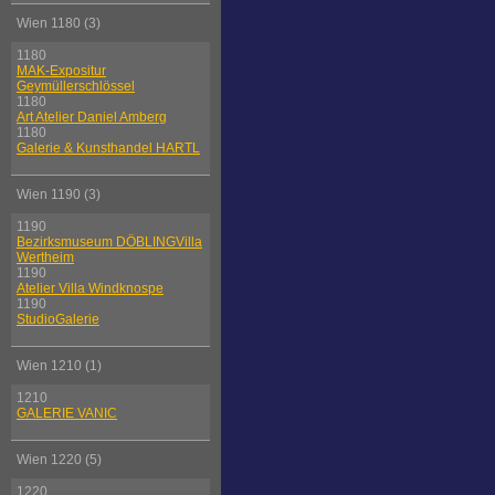
Wien 1180 (3)
1180
MAK-Expositur
Geymüllerschlössel
1180
Art Atelier Daniel Amberg
1180
Galerie & Kunsthandel HARTL
Wien 1190 (3)
1190
Bezirksmuseum DÖBLINGVilla
Wertheim
1190
Atelier Villa Windknospe
1190
StudioGalerie
Wien 1210 (1)
1210
GALERIE VANIC
Wien 1220 (5)
1220