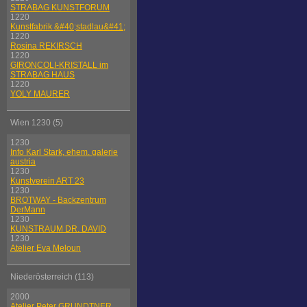
STRABAG KUNSTFORUM
1220
Kunstfabrik &#40;stadlau&#41;
1220
Rosina REKIRSCH
1220
GIRONCOLI-KRISTALL im
STRABAG HAUS
1220
YOLY MAURER
Wien 1230 (5)
1230
Info Karl Stark, ehem. galerie
austria
1230
Kunstverein ART 23
1230
BROTWAY - Backzentrum
DerMann
1230
KUNSTRAUM DR. DAVID
1230
Atelier Eva Meloun
Niederösterreich (113)
2000
Atelier Peter GRUNDTNER