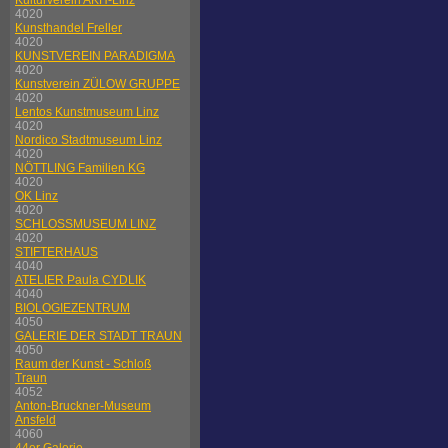
Kulturverein AKH-Linz
4020
Kunsthandel Freller
4020
KUNSTVEREIN PARADIGMA
4020
Kunstverein ZÜLOW GRUPPE
4020
Lentos Kunstmuseum Linz
4020
Nordico Stadtmuseum Linz
4020
NÖTTLING Familien KG
4020
OK Linz
4020
SCHLOSSMUSEUM LINZ
4020
STIFTERHAUS
4040
ATELIER Paula CYDLIK
4040
BIOLOGIEZENTRUM
4050
GALERIE DER STADT TRAUN
4050
Raum der Kunst - Schloß
Traun
4052
Anton-Bruckner-Museum
Ansfeld
4060