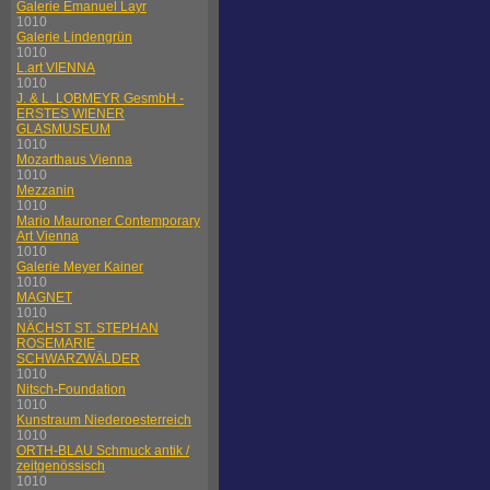
Galerie Emanuel Layr
1010
Galerie Lindengrün
1010
L.art VIENNA
1010
J. & L. LOBMEYR GesmbH -
ERSTES WIENER
GLASMUSEUM
1010
Mozarthaus Vienna
1010
Mezzanin
1010
Mario Mauroner Contemporary
Art Vienna
1010
Galerie Meyer Kainer
1010
MAGNET
1010
NÄCHST ST. STEPHAN
ROSEMARIE
SCHWARZWÄLDER
1010
Nitsch-Foundation
1010
Kunstraum Niederoesterreich
1010
ORTH-BLAU Schmuck antik /
zeitgenössisch
1010