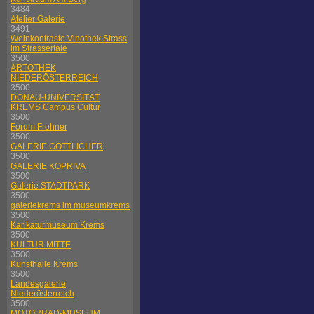
3484
Atelier Galerie
3491
Weinkontraste Vinothek Strass
im Strassertale
3500
ARTOTHEK
NIEDERÖSTERREICH
3500
DONAU-UNIVERSITÄT
KREMS Campus Cultur
3500
Forum Frohner
3500
GALERIE GÖTTLICHER
3500
GALERIE KOPRIVA
3500
Galerie STADTPARK
3500
galeriekrems im museumkrems
3500
Karikaturmuseum Krems
3500
KULTUR MITTE
3500
Kunsthalle Krems
3500
Landesgalerie
Niederösterreich
3500
MOTORRAD-MUSEUM