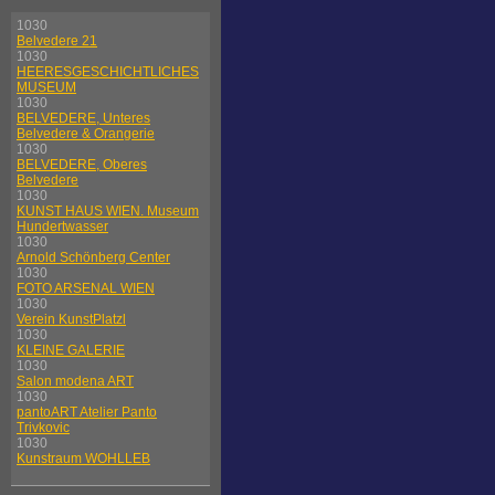
1030
Belvedere 21
1030
HEERESGESCHICHTLICHES
MUSEUM
1030
BELVEDERE, Unteres
Belvedere & Orangerie
1030
BELVEDERE, Oberes
Belvedere
1030
KUNST HAUS WIEN. Museum
Hundertwasser
1030
Arnold Schönberg Center
1030
FOTO ARSENAL WIEN
1030
Verein KunstPlatzl
1030
KLEINE GALERIE
1030
Salon modena ART
1030
pantoART Atelier Panto
Trivkovic
1030
Kunstraum WOHLLEB