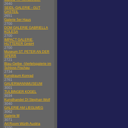
2640
SEIDL-GALERIE - GUT
GASTEIL
2651
Galerie 5er Haus
2700
DOM GALERIE GABRIELLA
KOLESA
2700
IMPACT GALERIE,
HUTTERER GmbH
2700
Museum ST. PETER AN DER
SPERR
2721
Blau-Gelbe -Viertelsgalerie im
Schloss Fischau
2734
Kunstraum Konrad
2761
GAUERMANNMUSEUM
3001
TULBINGER KOGEL
3034
Kunsthandel DI Stephan Wolf
3040
GALERIE AM LIEGLWEG
3062
Galerie M
3071
Art Room Würth Austria
3100