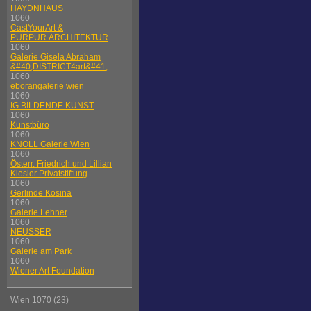
HAYDNHAUS
1060
CastYourArt &
PURPUR.ARCHITEKTUR
1060
Galerie Gisela Abraham
&#40;DISTRICT4art&#41;
1060
eborangalerie wien
1060
IG BILDENDE KUNST
1060
Kunstbüro
1060
KNOLL Galerie Wien
1060
Österr. Friedrich und Lillian
Kiesler Privatstiftung
1060
Gerlinde Kosina
1060
Galerie Lehner
1060
NEUSSER
1060
Galerie am Park
1060
Wiener Art Foundation
Wien 1070 (23)