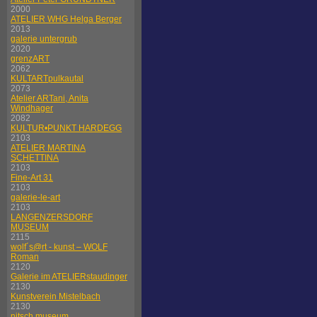
2000
ATELIER WHG Helga Berger
2013
galerie untergrub
2020
grenzART
2062
KULTARTpulkautal
2073
Atelier ARTani, Anita
Windhager
2082
KULTUR•PUNKT HARDEGG
2103
ATELIER MARTINA
SCHETTINA
2103
Fine-Art 31
2103
galerie-le-art
2103
LANGENZERSDORF
MUSEUM
2115
wolf´s@rt - kunst – WOLF
Roman
2120
Galerie im ATELIERstaudinger
2130
Kunstverein Mistelbach
2130
nitsch museum