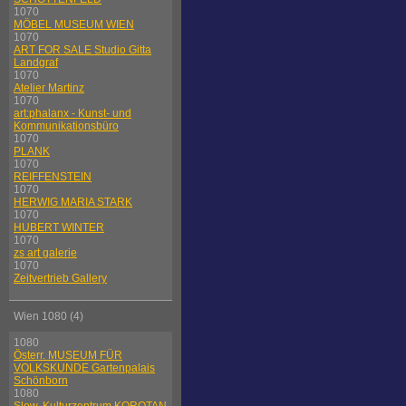
1070
MÖBEL MUSEUM WIEN
1070
ART FOR SALE Studio Gitta
Landgraf
1070
Atelier Martinz
1070
art:phalanx - Kunst- und
Kommunikationsbüro
1070
PLANK
1070
REIFFENSTEIN
1070
HERWIG MARIA STARK
1070
HUBERT WINTER
1070
zs art galerie
1070
Zeitvertrieb Gallery
Wien 1080 (4)
1080
Österr. MUSEUM FÜR
VOLKSKUNDE Gartenpalais
Schönborn
1080