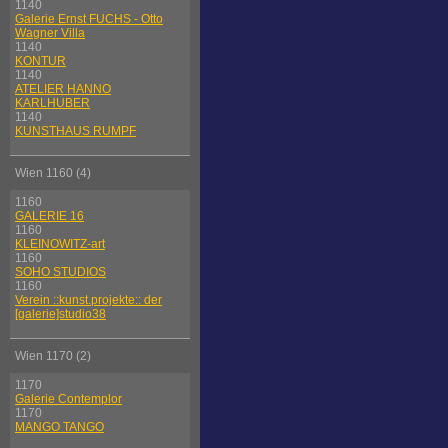
1140
Galerie Ernst FUCHS - Otto
Wagner Villa
1140
KONTUR
1140
ATELIER HANNO
KARLHUBER
1140
KUNSTHAUS RUMPF
Wien 1160 (4)
1160
GALERIE 16
1160
KLEINOWITZ-art
1160
SOHO STUDIOS
1160
Verein ::kunst.projekte:: der
[galerie]studio38
Wien 1170 (2)
1170
Galerie Contemplor
1170
MANGO TANGO