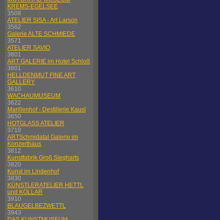
KREMS-EGELSEE
3508
ATELIER SISA - Art Larson
3562
Galerie ALTE SCHMIEDE
3571
ATELIER SAVIO
3601
ART GALERIE im Hotel Schloß
3601
HELLDENMUT FINE ART
GALLERY
3610
WACHAUMUSEUM
3622
Marillenhof - Destillerie Kausl
3650
HOTGLASS ATELIER
3710
ARTSchmidatal Galerie im
Konzerthaus
3812
Kunstfabrik Groß Siegharts
3820
Kunst im Lindenhof
3830
KÜNSTLERATELIER HETTL
und KOLLAR
3910
BLAUGELBEZWETTL
3943
DAS KUNSTMUSEUM