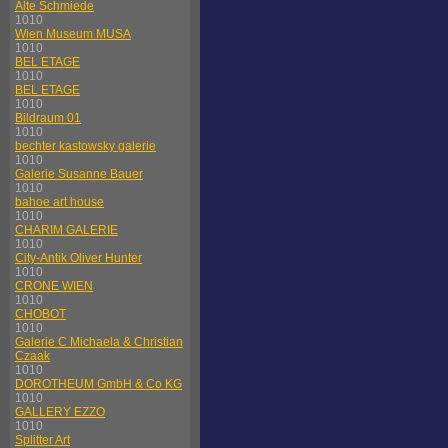
Alte Schmiede
1010
Wien Museum MUSA
1010
BEL ETAGE
1010
BEL ETAGE
1010
Bildraum 01
1010
bechter kastowsky galerie
1010
Galerie Susanne Bauer
1010
bahoe art house
1010
CHARIM GALERIE
1010
City-Antik Oliver Hunter
1010
CRONE WIEN
1010
CHOBOT
1010
Galerie C Michaela & Christian
Czaak
1010
DOROTHEUM GmbH & Co KG
1010
GALLERY EZZO
1010
Splitter Art