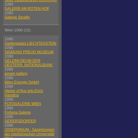
Slow. Kulturzentrum KOROTAN
1080
GALERIE AM ROTEN HOF
1080
Galerie Serafin
Wien 1090 (15)
1090
Gartenpalais LIECHTENSTEIN
1090
SIGMUND FREUD MUSEUM
1090
GELDMUSEUM DER
OESTERR. NATIONALBANK
1090
amani gallery
1090
Wien Energie GmbH
1090
Atelier of fine arts Erich
Handlos
1090
FOTOGALERIE WIEN
1090
Fortuna Galerie
1090
GERERSDORFER
1090
JOSEPHINUM - Sammlungen
der medizinischen Universität