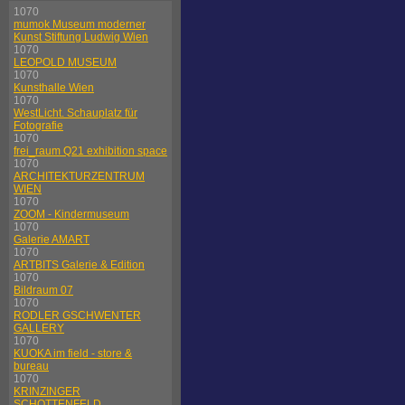
1070
mumok Museum moderner
Kunst Stiftung Ludwig Wien
1070
LEOPOLD MUSEUM
1070
Kunsthalle Wien
1070
WestLicht. Schauplatz für
Fotografie
1070
frei_raum Q21 exhibition space
1070
ARCHITEKTURZENTRUM
WIEN
1070
ZOOM - Kindermuseum
1070
Galerie AMART
1070
ARTBITS Galerie & Edition
1070
Bildraum 07
1070
RODLER GSCHWENTER
GALLERY
1070
KUOKA im field - store &
bureau
1070
KRINZINGER
SCHOTTENFELD