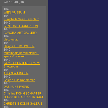
Wien 1040 (20)
1040
WIEN MUSEUM
1040
Kunsthalle Wien Karlsplatz
1040
GENERALI FOUNDATION
1040
AURORA-ART-GALLERY
1040
discotec.at
1040
Galerie FELIX HÖLLER
1040
rauminhalt_harald bichler -
space & content
1040
IMPART CONTEMPORARY
Showroom
1040
ANDREA JÜNGER
1040
Galerie Lisa Kandlhofer
1040
DAS KUNSTWERK
1040
Christine KÖNIG | CHAPTER
III: DAS BILD UND SEIN BUCH
1040
CHRISTINE KÖNIG GALERIE
1040