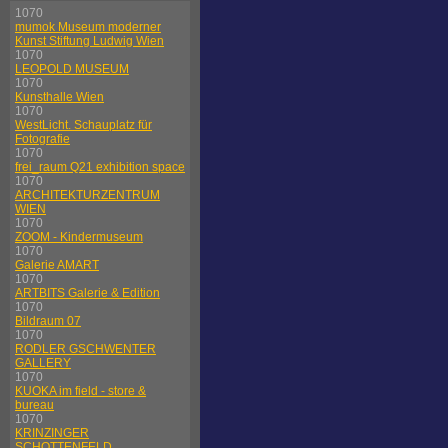
1070
mumok Museum moderner
Kunst Stiftung Ludwig Wien
1070
LEOPOLD MUSEUM
1070
Kunsthalle Wien
1070
WestLicht. Schauplatz für
Fotografie
1070
frei_raum Q21 exhibition space
1070
ARCHITEKTURZENTRUM
WIEN
1070
ZOOM - Kindermuseum
1070
Galerie AMART
1070
ARTBITS Galerie & Edition
1070
Bildraum 07
1070
RODLER GSCHWENTER
GALLERY
1070
KUOKA im field - store &
bureau
1070
KRINZINGER
SCHOTTENFELD