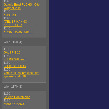
1140
Galerie Ernst FUCHS - Otto
Wagner Villa
1140
KONTUR
1140
ATELIER HANNO
KARLHUBER
1140
KUNSTHAUS RUMPF
Wien 1160 (4)
1160
GALERIE 16
1160
KLEINOWITZ-art
1160
SOHO STUDIOS
1160
Verein ::kunst.projekte:: der
[galerie]studio38
Wien 1170 (2)
1170
Galerie Contemplor
1170
MANGO TANGO