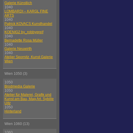
Galerie Künstlich
1040
LOMBARDI – KARGL FINE
ARTS
1040
Patrick KOVACS Kunsthandel
1040
KOENIG2 by_robbygreif
1040
Bernadette Rosa Müller
1040
Galerie Neuwirth
1040
Atelier Spornitz, Kunst Galerie
Wien
Wien 1050 (3)
1050
Brodmedia Galerie
1050
Atelier für Malerei, Grafik und
Kunst am Bau, Mag Art. Sybille
Uitz
1050
Hinterland
Wien 1060 (13)
1060