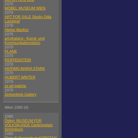
1070
MÖBEL MUSEUM WIEN
1070
ART FOR SALE Studio Gitta
Landgraf
1070
Atelier Martinz
1070
art:phalanx - Kunst- und
Kommunikationsbüro
1070
PLANK
1070
REIFFENSTEIN
1070
HERWIG MARIA STARK
1070
HUBERT WINTER
1070
zs art galerie
1070
Zeitvertrieb Gallery
Wien 1080 (4)
1080
Österr. MUSEUM FÜR
VOLKSKUNDE Gartenpalais
Schönborn
1080