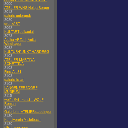
2000
ATELIER WHG Helga Berger
2013
galerie untergrub
2020
grenzART
2062
KULTARTpulkautal
2073
Atelier ARTani, Anita
Windhager
2082
KULTUR•PUNKT HARDEGG
2103
ATELIER MARTINA
SCHETTINA
2103
Fine-Art 31
2103
galerie-le-art
2103
LANGENZERSDORF
MUSEUM
2115
wolf´s@rt - kunst – WOLF
Roman
2120
Galerie im ATELIERstaudinger
2130
Kunstverein Mistelbach
2130
nitsch museum