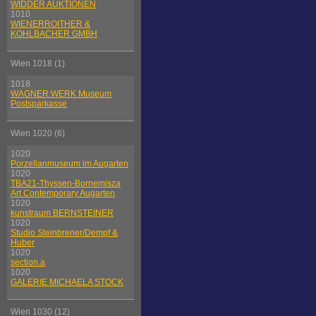
WIDDER AUKTIONEN
1010
WIENERROITHER &
KOHLBACHER GMBH
Wien 1018 (1)
1018
WAGNER:WERK Museum
Postsparkasse
Wien 1020 (6)
1020
Porzellanmuseum im Augarten
1020
TBA21-Thyssen-Bornemisza
Art Contemporary Augarten
1020
kunstraum BERNSTEINER
1020
Studio Steinbrener/Dempf &
Huber
1020
section.a
1020
GALERIE MICHAELA STOCK
Wien 1030 (12)