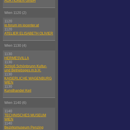
AUKTIONEN GmbH
Wien 1120 (2)
1120
ip.forum im ipcenter.at
1120
ATELIER ELISABETH OLIVIER
Wien 1130 (4)
1130
HERMESVILLA
1130
Schloß Schönbrunn Kultur-
und Betriebsges.m.b.H.
1130
KAISERLICHE WAGENBURG
WIEN
1130
Kunsthandel Keil
Wien 1140 (6)
1140
TECHNISCHES MUSEUM
WIEN
1140
Bezirksmuseum Penzing