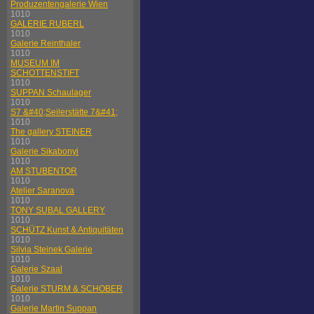
Produzentengalerie Wien
1010
GALERIE RUBERL
1010
Galerie Reinthaler
1010
MUSEUM IM
SCHOTTENSTIFT
1010
SUPPAN Schaulager
1010
S7 &#40;Seilerstätte 7&#41;
1010
The gallery STEINER
1010
Galerie Sikabonyi
1010
AM STUBENTOR
1010
Atelier Saranova
1010
TONY SUBAL GALLERY
1010
SCHÜTZ Kunst & Antiquitäten
1010
Silvia Steinek Galerie
1010
Galerie Szaal
1010
Galerie STURM & SCHOBER
1010
Galerie Martin Suppan