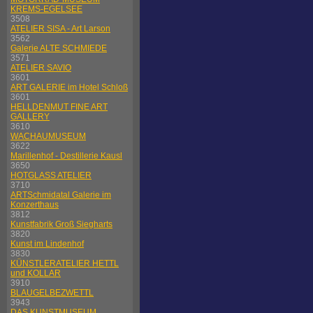
KREMS-EGELSEE
3508
ATELIER SISA - Art Larson
3562
Galerie ALTE SCHMIEDE
3571
ATELIER SAVIO
3601
ART GALERIE im Hotel Schloß
3601
HELLDENMUT FINE ART
GALLERY
3610
WACHAUMUSEUM
3622
Marillenhof - Destillerie Kausl
3650
HOTGLASS ATELIER
3710
ARTSchmidatal Galerie im
Konzerthaus
3812
Kunstfabrik Groß Siegharts
3820
Kunst im Lindenhof
3830
KÜNSTLERATELIER HETTL
und KOLLAR
3910
BLAUGELBEZWETTL
3943
DAS KUNSTMUSEUM