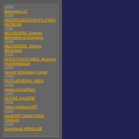
1030
Belvedere 21
1030
HEERESGESCHICHTLICHES
MUSEUM
1030
BELVEDERE, Unteres
Belvedere & Orangerie
1030
BELVEDERE, Oberes
Belvedere
1030
KUNST HAUS WIEN. Museum
Hundertwasser
1030
Arnold Schönberg Center
1030
FOTO ARSENAL WIEN
1030
Verein KunstPlatzl
1030
KLEINE GALERIE
1030
Salon modena ART
1030
pantoART Atelier Panto
Trivkovic
1030
Kunstraum WOHLLEB