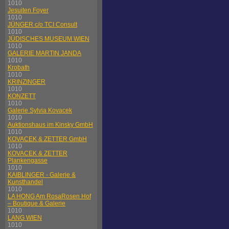
1010
Jesuiten Foyer
1010
JÜNGER c/o TCI Consult
1010
JÜDISCHES MUSEUM WIEN
1010
GALERIE MARTIN JANDA
1010
Krobath
1010
KRINZINGER
1010
KONZETT
1010
Galerie Sylvia Kovacek
1010
Auktionshaus im Kinsky GmbH
1010
KOVACEK & ZETTER GmbH
1010
KOVACEK & ZETTER
Plankengasse
1010
KAIBLINGER - Galerie &
Kunsthandel
1010
LA HONG Am RosaRosen Hof
– Boutique & Galerie
1010
LANG WIEN
1010