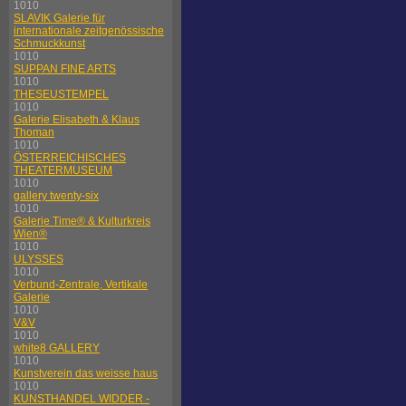
1010
SLAVIK Galerie für
internationale zeitgenössische
Schmuckkunst
1010
SUPPAN FINE ARTS
1010
THESEUSTEMPEL
1010
Galerie Elisabeth & Klaus
Thoman
1010
ÖSTERREICHISCHES
THEATERMUSEUM
1010
gallery twenty-six
1010
Galerie Time® & Kulturkreis
Wien®
1010
ULYSSES
1010
Verbund-Zentrale, Vertikale
Galerie
1010
V&V
1010
white8 GALLERY
1010
Kunstverein das weisse haus
1010
KUNSTHANDEL WIDDER -