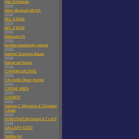
Alte Schmiede
1010
Wien Museum MUSA
1010
BEL ETAGE
1010
BEL ETAGE
1010
Bildraum 01
1010
bechter kastowsky galerie
1010
Galerie Susanne Bauer
1010
bahoe art house
1010
CHARIM GALERIE
1010
City-Antik Oliver Hunter
1010
CRONE WIEN
1010
CHOBOT
1010
Galerie C Michaela & Christian
Czaak
1010
DOROTHEUM GmbH & Co KG
1010
GALLERY EZZO
1010
Splitter Art