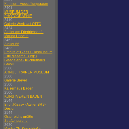
Kunstort - Ausstellungsraum
2401
MUSEUM DER
PHOTOGRAPHIE
2410
Galerie Werkstatt OTTO
2424
Atelier am Friedrichshof -
Marina Horvath
2462
Atelier 66
2483
Empire of Glass / Glasmuseum
„Die gläserne Burg“ /
Glasgalerie / Kuchlerhaus
GmbH
2500
ARNULF RAINER MUSEUM
2500
Galerie Breyer
2500
Kaiserhaus Baden
2500
KUNSTVEREIN BADEN
2544
Birgit Risavy - Atelier BRS-
Design
2544
Österreichs größte
Straßengalerie
2620
Martha Th. Kerschhofer