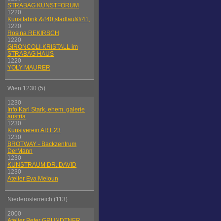
STRABAG KUNSTFORUM
1220
Kunstfabrik &#40;stadlau&#41;
1220
Rosina REKIRSCH
1220
GIRONCOLI-KRISTALL im
STRABAG HAUS
1220
YOLY MAURER
Wien 1230 (5)
1230
Info Karl Stark, ehem. galerie
austria
1230
Kunstverein ART 23
1230
BROTWAY - Backzentrum
DerMann
1230
KUNSTRAUM DR. DAVID
1230
Atelier Eva Meloun
Niederösterreich (113)
2000
Atelier Peter GRUNDTNER