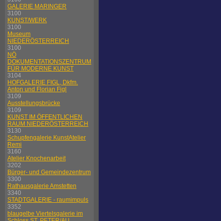
GALERIE MARINGER
3100
KUNST/WERK
3100
Museum
NIEDERÖSTERREICH
3100
NÖ
DOKUMENTATIONSZENTRUM
FÜR MODERNE KUNST
3104
HOFGALERIE FIGL, Dkfm.
Anton und Florian Figl
3109
Ausstellungsbrücke
3109
KUNST IM ÖFFENTLICHEN
RAUM NIEDERÖSTERREICH
3130
Schupfengalerie KunstAtelier
Remi
3160
Atelier Knochenarbeit
3202
Bürger- und Gemeindezentrum
3300
Rathausgalerie Amstetten
3340
STADTGALERIE - raumimpuls
3352
blaugelbe Viertelsgalerie im
Schloss ST. PETER/AU