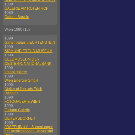
Slow. Kulturzentrum KOROTAN
1080
GALERIE AM ROTEN HOF
1080
Galerie Serafin
Wien 1090 (15)
1090
Gartenpalais LIECHTENSTEIN
1090
SIGMUND FREUD MUSEUM
1090
GELDMUSEUM DER
OESTERR. NATIONALBANK
1090
amani gallery
1090
Wien Energie GmbH
1090
Atelier of fine arts Erich
Handlos
1090
FOTOGALERIE WIEN
1090
Fortuna Galerie
1090
GERERSDORFER
1090
JOSEPHINUM - Sammlungen
der medizinischen Universität