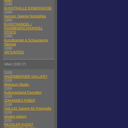
Wien
1090
KUNSTHALLE EXNERGASSE
1090
menzel. Galerie Nordafrika
1090
KUNSTHANDEL /
RAHMENFACHHANDEL
STOCK
1090
Kunsthandel & Schauräume
Steinek
1090
ARTUNITED
Wien 1100 (7)
1100
ANZENBERGER GALLERY
1100
Bildraum Studio
1100
Kulturverband Favoriten
1100
JOHANNES FABER
1100
OstLicht. Galerie für Fotografie
1100
photon gallery
1100
RESSLER KUNST