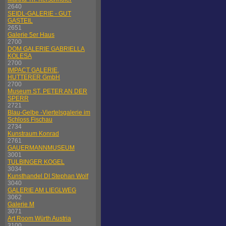
2640
SEIDL-GALERIE - GUT
GASTEIL
2651
Galerie 5er Haus
2700
DOM GALERIE GABRIELLA
KOLESA
2700
IMPACT GALERIE,
HUTTERER GmbH
2700
Museum ST. PETER AN DER
SPERR
2721
Blau-Gelbe -Viertelsgalerie im
Schloss Fischau
2734
Kunstraum Konrad
2761
GAUERMANNMUSEUM
3001
TULBINGER KOGEL
3034
Kunsthandel DI Stephan Wolf
3040
GALERIE AM LIEGLWEG
3062
Galerie M
3071
Art Room Würth Austria
3100