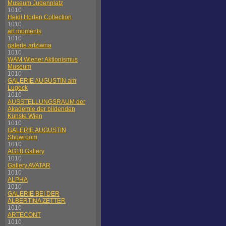
Museum Judenplatz
1010
Heidi Horten Collection
1010
art moments
1010
galerie artziwna
1010
WAM Wiener Aktionismus
Museum
1010
GALERIE AUGUSTIN am
Lugeck
1010
AUSSTELLUNGSRAUM der
Akademie der bildenden
Künste Wien
1010
GALERIE AUGUSTIN
Showroom
1010
AG18 Gallery
1010
Gallery AVATAR
1010
ALPHA
1010
GALERIE BEI DER
ALBERTINA ZETTER
1010
ARTECONT
1010