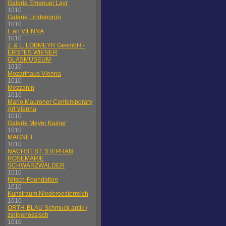
Galerie Emanuel Layr
1010
Galerie Lindengrün
1010
L.art VIENNA
1010
J. & L. LOBMEYR GesmbH -
ERSTES WIENER
GLASMUSEUM
1010
Mozarthaus Vienna
1010
Mezzanin
1010
Mario Mauroner Contemporary
Art Vienna
1010
Galerie Meyer Kainer
1010
MAGNET
1010
NÄCHST ST. STEPHAN
ROSEMARIE
SCHWARZWÄLDER
1010
Nitsch-Foundation
1010
Kunstraum Niederoesterreich
1010
ORTH-BLAU Schmuck antik /
zeitgenössisch
1010