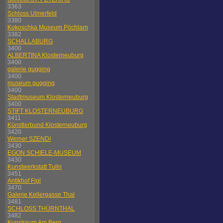
3363
Schloss Ulmerfeld
3380
Kokoschka Museum Pöchlarn
3382
SCHALLABURG
3400
ALBERTINA Klosterneuburg
3400
galerie gugging
3400
museum gugging
3400
Stadtmuseum Klosterneuburg
3400
STIFT KLOSTERNEUBURG
3411
Künstlerbund Klosterneuburg
3420
Werner SZENDI
3430
EGON SCHIELE-MUSEUM
3430
Kunstwerkstatt Tulln
3451
Antikhof Figl
3470
Galerie Kellergasse Thal
3481
SCHLOSS THÜRNTHAL
3482
Kunstraum Am Berg