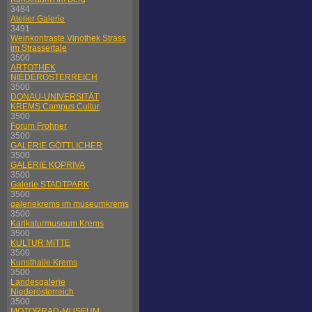
3484
Atelier Galerie
3491
Weinkontraste Vinothek Strass
im Strassertale
3500
ARTOTHEK
NIEDERÖSTERREICH
3500
DONAU-UNIVERSITÄT
KREMS Campus Cultur
3500
Forum Frohner
3500
GALERIE GÖTTLICHER
3500
GALERIE KOPRIVA
3500
Galerie STADTPARK
3500
galeriekrems im museumkrems
3500
Karikaturmuseum Krems
3500
KULTUR MITTE
3500
Kunsthalle Krems
3500
Landesgalerie
Niederösterreich
3500
MOTORRAD-MUSEUM