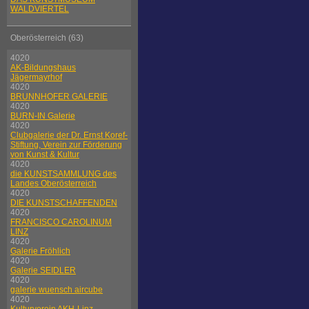
WALDVIERTEL
Oberösterreich (63)
4020
AK-Bildungshaus
Jägermayrhof
4020
BRUNNHOFER GALERIE
4020
BURN-IN Galerie
4020
Clubgalerie der Dr. Ernst Koref-
Stiftung, Verein zur Förderung
von Kunst & Kultur
4020
die KUNSTSAMMLUNG des
Landes Oberösterreich
4020
DIE KUNSTSCHAFFENDEN
4020
FRANCISCO CAROLINUM
LINZ
4020
Galerie Fröhlich
4020
Galerie SEIDLER
4020
galerie wuensch aircube
4020