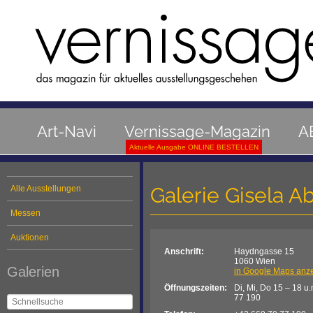
Art-Navi
Vernissage-Magazin
A
Aktuelle Ausgabe ONLINE BESTELLEN
Galerie Gisela A
Alle Ausstellungen
Messen
Auktionen
Anschrift:
Haydngasse 15
1060 Wien
Galerien
in Google Maps anz
Öffnungszeiten:
Di, Mi, Do 15 – 18 u.
77 190