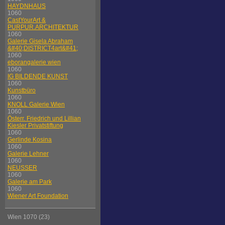
HAYDNHAUS
1060
CastYourArt &
PURPUR.ARCHITEKTUR
1060
Galerie Gisela Abraham
&#40;DISTRICT4art&#41;
1060
eborangalerie wien
1060
IG BILDENDE KUNST
1060
Kunstbüro
1060
KNOLL Galerie Wien
1060
Österr. Friedrich und Lillian
Kiesler Privatstiftung
1060
Gerlinde Kosina
1060
Galerie Lehner
1060
NEUSSER
1060
Galerie am Park
1060
Wiener Art Foundation
Wien 1070 (23)