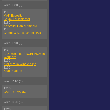
Wien 1180 (3)
1180
MAK-Expositur
Geymüllerschlössel
1180
Art Atelier Daniel Amberg
1180
Galerie & Kunsthandel HARTL
Wien 1190 (3)
1190
Bezirksmuseum DÖBLINGVilla
Wertheim
1190
Atelier Villa Windknospe
1190
StudioGalerie
Wien 1210 (1)
1210
GALERIE VANIC
Wien 1220 (5)
1220