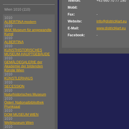
Telefon:
+43 660 70 77 190
Mobil:
Wien 1010 (110)
Fax:
-
1010
Website:
info@district4art.eu
ALBERTINA modern
1010
E-Mail:
www.district4art.eu
MAK Museum für angewandte
Kunst
Facebook:
-
1010
ALBERTINA
1010
KUNSTHISTORISCHES
MUSEUM-HAUPTGEBÄUDE
1010
GEMÄLDEGALERIE der
Akademie der bildenden
Künste Wien
1010
KÜNSTLERHAUS
1010
SECESSION
1010
Naturhistorisches Museum
1010
Österr. Nationalbibliothek
Prunksaal
1010
DOM MUSEUM WIEN
1010
Weltmuseum Wien
1010