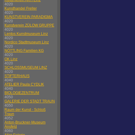
Kulturverein AKH-Linz
4020
Kunsthandel Freller
4020
KUNSTVEREIN PARADIGMA
4020
Kunstverein ZÜLOW GRUPPE
4020
Lentos Kunstmuseum Linz
4020
Nordico Stadtmuseum Linz
4020
NÖTTLING Familien KG
4020
OK Linz
4020
SCHLOSSMUSEUM LINZ
4020
STIFTERHAUS
4040
ATELIER Paula CYDLIK
4040
BIOLOGIEZENTRUM
4050
GALERIE DER STADT TRAUN
4050
Raum der Kunst - Schloß
Traun
4052
Anton-Bruckner-Museum
Ansfeld
4060