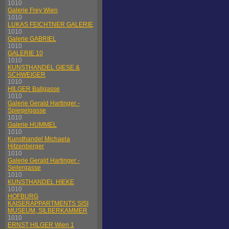
1010
Galerie Frey Wien
1010
LUKAS FEICHTNER GALERIE
1010
Galerie GABRIEL
1010
GALERIE 10
1010
KUNSTHANDEL GIESE &
SCHWEIGER
1010
HILGER Ballgasse
1010
Galerie Gerald Hartinger -
Spiegelgasse
1010
Galerie HUMMEL
1010
Kunsthandel Michaela
Hitzenberger
1010
Galerie Gerald Hartinger -
Seilergasse
1010
KUNSTHANDEL HIEKE
1010
HOFBURG
KAISERAPPARTMENTS SISI
MUSEUM, SILBERKAMMER
1010
ERNST HILGER Wien 1