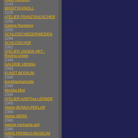
2143
BRIGITTA KNOLL
2225
ATELIER FRANZ RAUSCHER
2292
Galerie Nordweg
2292
SCHLOSS NIEDERWEIDEN
2294
SCHLOSS HOF
2301
ATELIER UNGER-ART -
Regina Unger
2340
GALERIE VIENNA
2340
KUNST IM RAUM
2340
kunstraumarcade
2340
Monika Mori
2345
ATELIER mARTina LEHNER
2345
Atelier BUNKA-PEKLAR
2380
Atelier MERK
2380
galerie michaela seif
2380
HANS FRONIUS MUSEUM
2384