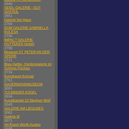
2640
SEIDL-GALERIE - GUT
GASTEIL
2651
Galerie 5er Haus
2700
DOM GALERIE GABRIELLA
KOLESA
2700
IMPACT GALERIE,
HUTTERER GmbH
2700
Museum ST. PETER AN DER
SPERR
2721
Blau-Gelbe -Viertelsgalerie im
Schloss Fischau
2734
Kunstraum Konrad
2761
GAUERMANNMUSEUM
3001
TULBINGER KOGEL
3034
Kunsthandel DI Stephan Wolf
3040
GALERIE AM LIEGLWEG
3062
Galerie M
3071
Art Room Würth Austria
3100