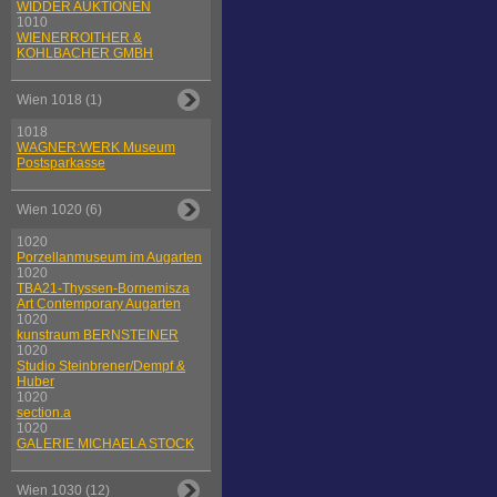
WIDDER AUKTIONEN
1010
WIENERROITHER &
KOHLBACHER GMBH
Wien 1018 (1)
1018
WAGNER:WERK Museum
Postsparkasse
Wien 1020 (6)
1020
Porzellanmuseum im Augarten
1020
TBA21-Thyssen-Bornemisza
Art Contemporary Augarten
1020
kunstraum BERNSTEINER
1020
Studio Steinbrener/Dempf &
Huber
1020
section.a
1020
GALERIE MICHAELA STOCK
Wien 1030 (12)