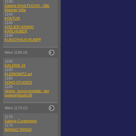
1140
Galerie Ernst FUCHS - Otto
Wagner Villa
1140
KONTUR
1140
ATELIER HANNO
KARLHUBER
1140
KUNSTHAUS RUMPF
Wien 1160 (4)
1160
GALERIE 16
1160
KLEINOWITZ-art
1160
SOHO STUDIOS
1160
Verein ::kunst.projekte:: der
[galerie]studio38
Wien 1170 (2)
1170
Galerie Contemplor
1170
MANGO TANGO