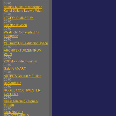
1070
mumok Museum moderner
Kunst Stiftung Ludwig Wien
1070
LEOPOLD MUSEUM
1070
Kunsthalle Wien
1070
WestLicht. Schauplatz für
Fotografie
1070
frei_raum Q21 exhibition space
1070
ARCHITEKTURZENTRUM
WIEN
1070
ZOOM - Kindermuseum
1070
Galerie AMART
1070
ARTBITS Galerie & Edition
1070
Bildraum 07
1070
RODLER GSCHWENTER
GALLERY
1070
KUOKA im field - store &
bureau
1070
KRINZINGER
SCHOTTENFELD