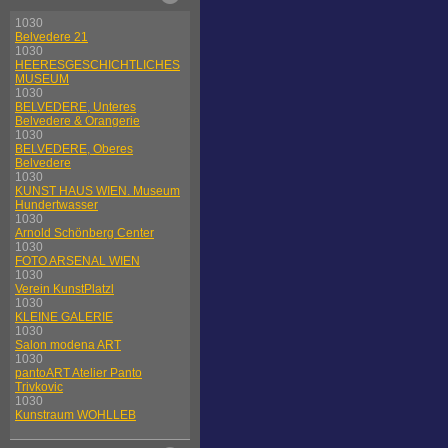
1030
Belvedere 21
1030
HEERESGESCHICHTLICHES
MUSEUM
1030
BELVEDERE, Unteres
Belvedere & Orangerie
1030
BELVEDERE, Oberes
Belvedere
1030
KUNST HAUS WIEN. Museum
Hundertwasser
1030
Arnold Schönberg Center
1030
FOTO ARSENAL WIEN
1030
Verein KunstPlatzl
1030
KLEINE GALERIE
1030
Salon modena ART
1030
pantoART Atelier Panto
Trivkovic
1030
Kunstraum WOHLLEB