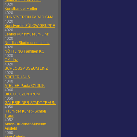
Kulturverein AKH-Linz
4020
Kunsthandel Freller
4020
KUNSTVEREIN PARADIGMA
4020
Kunstverein ZÜLOW GRUPPE
4020
Lentos Kunstmuseum Linz
4020
Nordico Stadtmuseum Linz
4020
NÖTTLING Familien KG
4020
OK Linz
4020
SCHLOSSMUSEUM LINZ
4020
STIFTERHAUS
4040
ATELIER Paula CYDLIK
4040
BIOLOGIEZENTRUM
4050
GALERIE DER STADT TRAUN
4050
Raum der Kunst - Schloß
Traun
4052
Anton-Bruckner-Museum
Ansfeld
4060