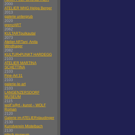
2000
ATELIER WHG Helga Berger
2013
galerie untergrub
2020
grenzART
2062
KULTARTpulkautal
2073
Atelier ARTani, Anita
Windhager
2082
KULTUR•PUNKT HARDEGG
2103
ATELIER MARTINA
SCHETTINA
2103
Fine-Art 31
2103
galerie-le-art
2103
LANGENZERSDORF
MUSEUM
2115
wolf´s@rt - kunst – WOLF
Roman
2120
Galerie im ATELIERstaudinger
2130
Kunstverein Mistelbach
2130
nitsch museum