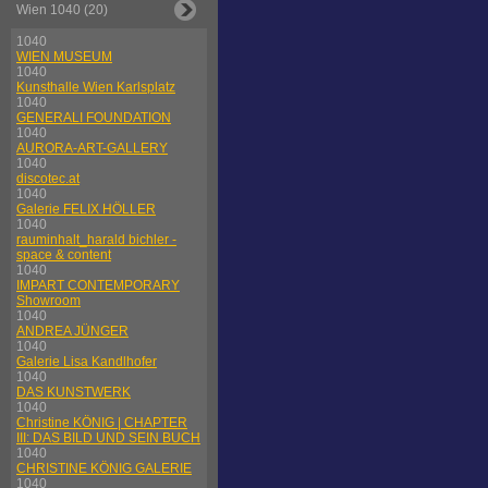
Wien 1040 (20)
1040
WIEN MUSEUM
1040
Kunsthalle Wien Karlsplatz
1040
GENERALI FOUNDATION
1040
AURORA-ART-GALLERY
1040
discotec.at
1040
Galerie FELIX HÖLLER
1040
rauminhalt_harald bichler -
space & content
1040
IMPART CONTEMPORARY
Showroom
1040
ANDREA JÜNGER
1040
Galerie Lisa Kandlhofer
1040
DAS KUNSTWERK
1040
Christine KÖNIG | CHAPTER
III: DAS BILD UND SEIN BUCH
1040
CHRISTINE KÖNIG GALERIE
1040