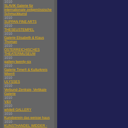
1010
SLAVIK Galerie für
internationale zeitgenössische
Schmuckkunst
1010
SUPPAN FINE ARTS
1010
THESEUSTEMPEL
1010
Galerie Elisabeth & Klaus
Thoman
1010
ÖSTERREICHISCHES
THEATERMUSEUM
1010
gallery twenty-six
1010
Galerie Time® & Kulturkreis
Wien®
1010
ULYSSES
1010
Verbund-Zentrale, Vertikale
Galerie
1010
V&V
1010
white8 GALLERY
1010
Kunstverein das weisse haus
1010
KUNSTHANDEL WIDDER -