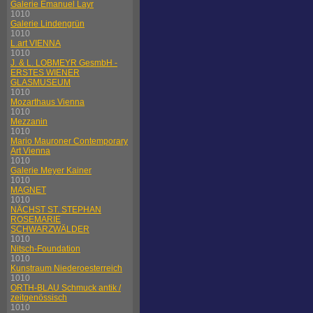
Galerie Emanuel Layr
1010
Galerie Lindengrün
1010
L.art VIENNA
1010
J. & L. LOBMEYR GesmbH -
ERSTES WIENER
GLASMUSEUM
1010
Mozarthaus Vienna
1010
Mezzanin
1010
Mario Mauroner Contemporary
Art Vienna
1010
Galerie Meyer Kainer
1010
MAGNET
1010
NÄCHST ST. STEPHAN
ROSEMARIE
SCHWARZWÄLDER
1010
Nitsch-Foundation
1010
Kunstraum Niederoesterreich
1010
ORTH-BLAU Schmuck antik /
zeitgenössisch
1010