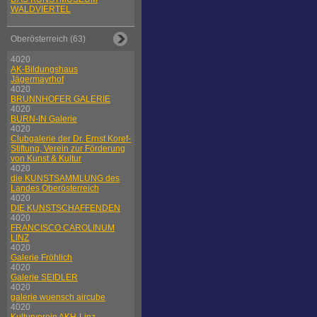
WALDVIERTEL
Oberösterreich (63)
4020
AK-Bildungshaus
Jägermayrhof
4020
BRUNNHOFER GALERIE
4020
BURN-IN Galerie
4020
Clubgalerie der Dr. Ernst Koref-
Stiftung, Verein zur Förderung
von Kunst & Kultur
4020
die KUNSTSAMMLUNG des
Landes Oberösterreich
4020
DIE KUNSTSCHAFFENDEN
4020
FRANCISCO CAROLINUM
LINZ
4020
Galerie Fröhlich
4020
Galerie SEIDLER
4020
galerie wuensch aircube
4020