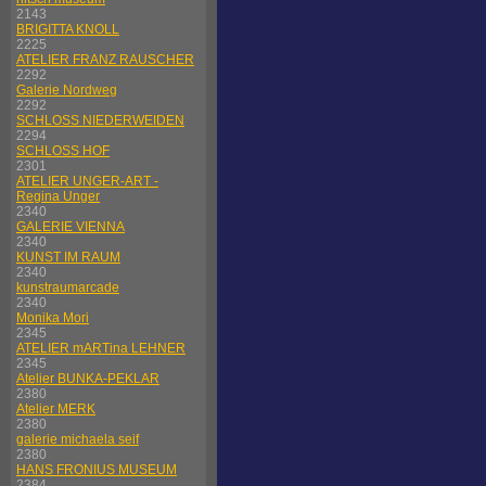
2143
BRIGITTA KNOLL
2225
ATELIER FRANZ RAUSCHER
2292
Galerie Nordweg
2292
SCHLOSS NIEDERWEIDEN
2294
SCHLOSS HOF
2301
ATELIER UNGER-ART -
Regina Unger
2340
GALERIE VIENNA
2340
KUNST IM RAUM
2340
kunstraumarcade
2340
Monika Mori
2345
ATELIER mARTina LEHNER
2345
Atelier BUNKA-PEKLAR
2380
Atelier MERK
2380
galerie michaela seif
2380
HANS FRONIUS MUSEUM
2384