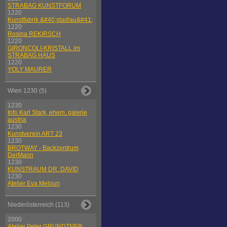
STRABAG KUNSTFORUM
1220
Kunstfabrik &#40;stadlau&#41;
1220
Rosina REKIRSCH
1220
GIRONCOLI-KRISTALL im
STRABAG HAUS
1220
YOLY MAURER
Wien 1230 (5)
1230
Info Karl Stark, ehem. galerie
austria
1230
Kunstverein ART 23
1230
BROTWAY - Backzentrum
DerMann
1230
KUNSTRAUM DR. DAVID
1230
Atelier Eva Meloun
Niederösterreich (113)
2000
Atelier Peter GRUNDTNER