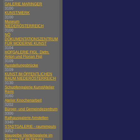
GALERIE MARINGER
3100
KUNST/WERK
3100
Museum
NIEDERÖSTERREICH
3100
NÖ
DOKUMENTATIONSZENTRUM
FÜR MODERNE KUNST
3104
HOFGALERIE FIGL, Dkfm.
Anton und Florian Figl
3109
Ausstellungsbrücke
3109
KUNST IM ÖFFENTLICHEN
RAUM NIEDERÖSTERREICH
3130
Schupfengalerie KunstAtelier
Remi
3160
Atelier Knochenarbeit
3202
Bürger- und Gemeindezentrum
3300
Rathausgalerie Amstetten
3340
STADTGALERIE - raumimpuls
3352
blaugelbe Viertelsgalerie im
Schloss ST. PETER/AU