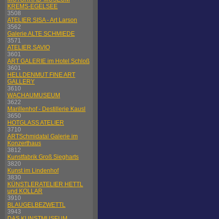
KREMS-EGELSEE
3508
ATELIER SISA - Art Larson
3562
Galerie ALTE SCHMIEDE
3571
ATELIER SAVIO
3601
ART GALERIE im Hotel Schloß
3601
HELLDENMUT FINE ART
GALLERY
3610
WACHAUMUSEUM
3622
Marillenhof - Destillerie Kausl
3650
HOTGLASS ATELIER
3710
ARTSchmidatal Galerie im
Konzerthaus
3812
Kunstfabrik Groß Siegharts
3820
Kunst im Lindenhof
3830
KÜNSTLERATELIER HETTL
und KOLLAR
3910
BLAUGELBEZWETTL
3943
DAS KUNSTMUSEUM