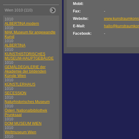
Mobil:
Wien 1010 (110)
Fax:
-
Website:
www.kunstraumkonr
1010
ALBERTINA modern
E-Mail:
hallo@kunstraumko
1010
MAK Museum für angewandte
Facebook:
-
Kunst
1010
ALBERTINA
1010
KUNSTHISTORISCHES
MUSEUM-HAUPTGEBÄUDE
1010
GEMÄLDEGALERIE der
Akademie der bildenden
Künste Wien
1010
KÜNSTLERHAUS
1010
SECESSION
1010
Naturhistorisches Museum
1010
Österr. Nationalbibliothek
Prunksaal
1010
DOM MUSEUM WIEN
1010
Weltmuseum Wien
1010