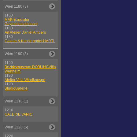
Wien 1180 (3)
1180
MAK-Expositur
Geymüllerschlössel
1180
Art Atelier Daniel Amberg
1180
Galerie & Kunsthandel HARTL
Wien 1190 (3)
1190
Bezirksmuseum DÖBLINGVilla
Wertheim
1190
Atelier Villa Windknospe
1190
StudioGalerie
Wien 1210 (1)
1210
GALERIE VANIC
Wien 1220 (5)
1220