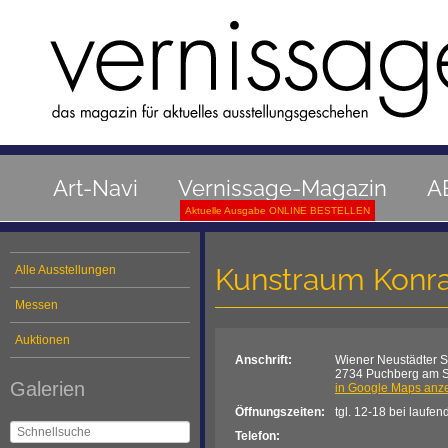
Art-Navi
Vernissage-Magazin
A
Aktuelle Ausgabe ONLINE BESTELLEN
Kunstraum Konr
Alle Ausstellungen
Messen
Auktionen
Anschrift:
Wiener Neustädter S
2734 Puchberg am 
Galerien
in Google Maps anz
Öffnungszeiten:
tgl. 12-18 bei laufe
Telefon: