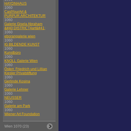
HAYDNHAUS
1060
CastYourArt &
PURPUR.ARCHITEKTUR
1060
Galerie Gisela Abraham
&#40;DISTRICT4art&#41;
1060
eborangalerie wien
1060
IG BILDENDE KUNST
1060
Kunstbüro
1060
KNOLL Galerie Wien
1060
Österr. Friedrich und Lillian
Kiesler Privatstiftung
1060
Gerlinde Kosina
1060
Galerie Lehner
1060
NEUSSER
1060
Galerie am Park
1060
Wiener Art Foundation
Wien 1070 (23)