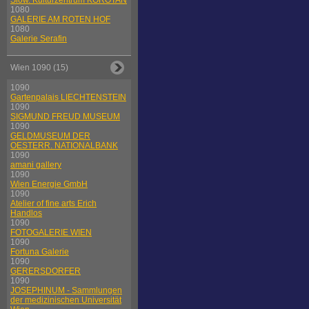
Slow. Kulturzentrum KOROTAN
1080
GALERIE AM ROTEN HOF
1080
Galerie Serafin
Wien 1090 (15)
1090
Gartenpalais LIECHTENSTEIN
1090
SIGMUND FREUD MUSEUM
1090
GELDMUSEUM DER
OESTERR. NATIONALBANK
1090
amani gallery
1090
Wien Energie GmbH
1090
Atelier of fine arts Erich
Handlos
1090
FOTOGALERIE WIEN
1090
Fortuna Galerie
1090
GERERSDORFER
1090
JOSEPHINUM - Sammlungen
der medizinischen Universität