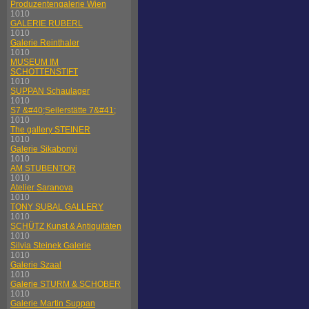
Produzentengalerie Wien
1010
GALERIE RUBERL
1010
Galerie Reinthaler
1010
MUSEUM IM
SCHOTTENSTIFT
1010
SUPPAN Schaulager
1010
S7 &#40;Seilerstätte 7&#41;
1010
The gallery STEINER
1010
Galerie Sikabonyi
1010
AM STUBENTOR
1010
Atelier Saranova
1010
TONY SUBAL GALLERY
1010
SCHÜTZ Kunst & Antiquitäten
1010
Silvia Steinek Galerie
1010
Galerie Szaal
1010
Galerie STURM & SCHOBER
1010
Galerie Martin Suppan