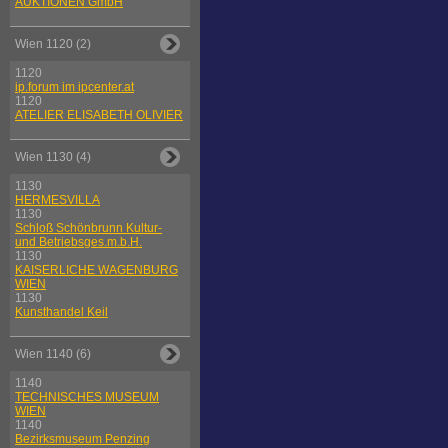
AUKTIONEN GmbH
Wien 1120 (2)
1120
ip.forum im ipcenter.at
1120
ATELIER ELISABETH OLIVIER
Wien 1130 (4)
1130
HERMESVILLA
1130
Schloß Schönbrunn Kultur-
und Betriebsges.m.b.H.
1130
KAISERLICHE WAGENBURG
WIEN
1130
Kunsthandel Keil
Wien 1140 (6)
1140
TECHNISCHES MUSEUM
WIEN
1140
Bezirksmuseum Penzing