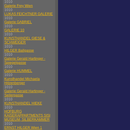
1010
Galerie Frey Wien
1010
LUKAS FEICHTNER GALERIE
1010
Galerie GABRIEL
1010
GALERIE 10
1010
KUNSTHANDEL GIESE &
SCHWEIGER
1010
HILGER Ballgasse
1010
Galerie Gerald Hartinger -
Spiegelgasse
1010
Galerie HUMMEL
1010
Kunsthandel Michaela
Hitzenberger
1010
Galerie Gerald Hartinger -
Seilergasse
1010
KUNSTHANDEL HIEKE
1010
HOFBURG
KAISERAPPARTMENTS SISI
MUSEUM, SILBERKAMMER
1010
ERNST HILGER Wien 1