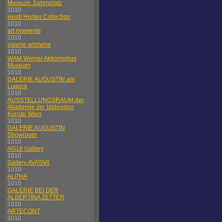
Museum Judenplatz
1010
Heidi Horten Collection
1010
art moments
1010
galerie artziwna
1010
WAM Wiener Aktionismus
Museum
1010
GALERIE AUGUSTIN am
Lugeck
1010
AUSSTELLUNGSRAUM der
Akademie der bildenden
Künste Wien
1010
GALERIE AUGUSTIN
Showroom
1010
AG18 Gallery
1010
Gallery AVATAR
1010
ALPHA
1010
GALERIE BEI DER
ALBERTINA ZETTER
1010
ARTECONT
1010