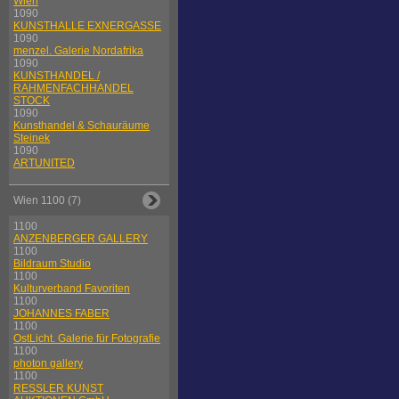
Wien
1090
KUNSTHALLE EXNERGASSE
1090
menzel. Galerie Nordafrika
1090
KUNSTHANDEL /
RAHMENFACHHANDEL
STOCK
1090
Kunsthandel & Schauräume
Steinek
1090
ARTUNITED
Wien 1100 (7)
1100
ANZENBERGER GALLERY
1100
Bildraum Studio
1100
Kulturverband Favoriten
1100
JOHANNES FABER
1100
OstLicht. Galerie für Fotografie
1100
photon gallery
1100
RESSLER KUNST