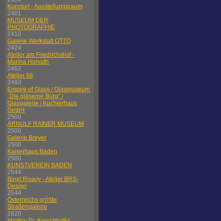
Kunstort - Ausstellungsraum
2401
MUSEUM DER
PHOTOGRAPHIE
2410
Galerie Werkstatt OTTO
2424
Atelier am Friedrichshof -
Marina Horvath
2462
Atelier 66
2483
Empire of Glass / Glasmuseum
„Die gläserne Burg“ /
Glasgalerie / Kuchlerhaus
GmbH
2500
ARNULF RAINER MUSEUM
2500
Galerie Breyer
2500
Kaiserhaus Baden
2500
KUNSTVEREIN BADEN
2544
Birgit Risavy - Atelier BRS-
Design
2544
Österreichs größte
Straßengalerie
2620
Martha Th. Kerschhofer