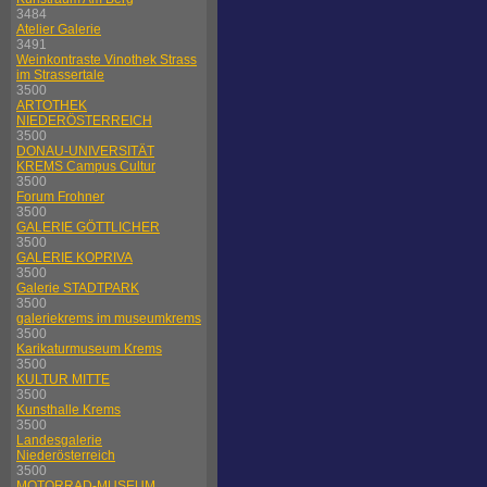
3484
Atelier Galerie
3491
Weinkontraste Vinothek Strass
im Strassertale
3500
ARTOTHEK
NIEDERÖSTERREICH
3500
DONAU-UNIVERSITÄT
KREMS Campus Cultur
3500
Forum Frohner
3500
GALERIE GÖTTLICHER
3500
GALERIE KOPRIVA
3500
Galerie STADTPARK
3500
galeriekrems im museumkrems
3500
Karikaturmuseum Krems
3500
KULTUR MITTE
3500
Kunsthalle Krems
3500
Landesgalerie
Niederösterreich
3500
MOTORRAD-MUSEUM