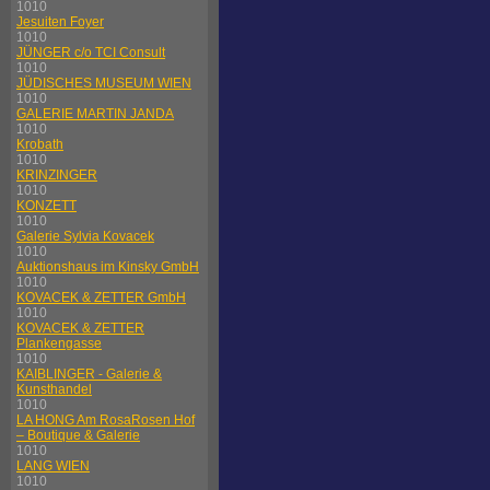
1010
Jesuiten Foyer
1010
JÜNGER c/o TCI Consult
1010
JÜDISCHES MUSEUM WIEN
1010
GALERIE MARTIN JANDA
1010
Krobath
1010
KRINZINGER
1010
KONZETT
1010
Galerie Sylvia Kovacek
1010
Auktionshaus im Kinsky GmbH
1010
KOVACEK & ZETTER GmbH
1010
KOVACEK & ZETTER
Plankengasse
1010
KAIBLINGER - Galerie &
Kunsthandel
1010
LA HONG Am RosaRosen Hof
– Boutique & Galerie
1010
LANG WIEN
1010