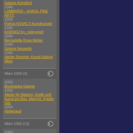
Galerie Künstlich
1040
LOMBARDI – KARGL FINE
ARTS
1040
Patrick KOVACS Kunsthandel
1040
KOENIG2 by_robbygreif
1040
Bernadette Rosa Müller
1040
Galerie Neuwirth
1040
Atelier Spornitz, Kunst Galerie
Wien
Wien 1050 (3)
1050
Brodmedia Galerie
1050
Atelier für Malerei, Grafik und
Kunst am Bau, Mag Art. Sybille
Uitz
1050
Hinterland
Wien 1060 (13)
1060