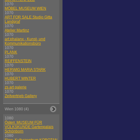
1070
MÖBEL MUSEUM WIEN
1070
ART FOR SALE Studio Gitta
Landgraf
1070
Atelier Martinz
1070
art:phalanx - Kunst- und
Kommunikationsbüro
1070
PLANK
1070
REIFFENSTEIN
1070
HERWIG MARIA STARK
1070
HUBERT WINTER
1070
zs art galerie
1070
Zeitvertrieb Gallery
Wien 1080 (4)
1080
Österr. MUSEUM FÜR
VOLKSKUNDE Gartenpalais
Schönborn
1080