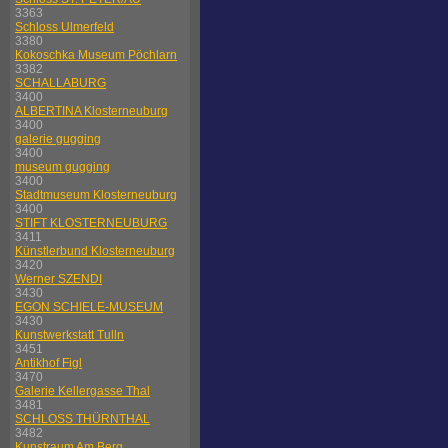
3363
Schloss Ulmerfeld
3380
Kokoschka Museum Pöchlarn
3382
SCHALLABURG
3400
ALBERTINA Klosterneuburg
3400
galerie gugging
3400
museum gugging
3400
Stadtmuseum Klosterneuburg
3400
STIFT KLOSTERNEUBURG
3411
Künstlerbund Klosterneuburg
3420
Werner SZENDI
3430
EGON SCHIELE-MUSEUM
3430
Kunstwerkstatt Tulln
3451
Antikhof Figl
3470
Galerie Kellergasse Thal
3481
SCHLOSS THÜRNTHAL
3482
Kunstraum Am Berg