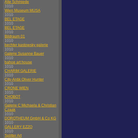
Alte Schmiede
1010
Wien Museum MUSA
1010
BEL ETAGE
1010
BEL ETAGE
1010
Bildraum 01
1010
bechter kastowsky galerie
1010
Galerie Susanne Bauer
1010
bahoe art house
1010
CHARIM GALERIE
1010
City-Antik Oliver Hunter
1010
CRONE WIEN
1010
CHOBOT
1010
Galerie C Michaela & Christian
Czaak
1010
DOROTHEUM GmbH & Co KG
1010
GALLERY EZZO
1010
Splitter Art