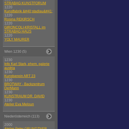
STRABAG KUNSTFORUM
1220
Kunstfabrik &#40;stadlau&#41;
1220
Rosina REKIRSCH
1220
GIRONCOLI-KRISTALL im
STRABAG HAUS
1220
YOLY MAURER
Wien 1230 (5)
1230
Info Karl Stark, ehem. galerie
austria
1230
Kunstverein ART 23
1230
BROTWAY - Backzentrum
DerMann
1230
KUNSTRAUM DR. DAVID
1230
Atelier Eva Meloun
Niederösterreich (113)
2000
Atelier Peter GRUNDTNER