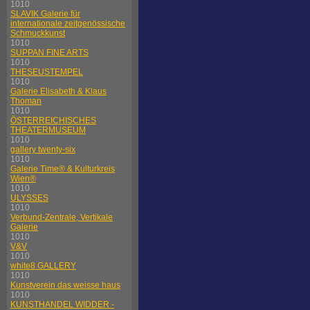
1010
SLAVIK Galerie für
internationale zeitgenössische
Schmuckkunst
1010
SUPPAN FINE ARTS
1010
THESEUSTEMPEL
1010
Galerie Elisabeth & Klaus
Thoman
1010
ÖSTERREICHISCHES
THEATERMUSEUM
1010
gallery twenty-six
1010
Galerie Time® & Kulturkreis
Wien®
1010
ULYSSES
1010
Verbund-Zentrale, Vertikale
Galerie
1010
V&V
1010
white8 GALLERY
1010
Kunstverein das weisse haus
1010
KUNSTHANDEL WIDDER -