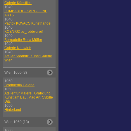
Galerie Künstlich
1040
LOMBARDI – KARGL FINE
ARTS
1040
Patrick KOVACS Kunsthandel
1040
KOENIG2 by_robbygreif
1040
Bernadette Rosa Müller
1040
Galerie Neuwirth
1040
Atelier Spornitz, Kunst Galerie
Wien
Wien 1050 (3)
1050
Brodmedia Galerie
1050
Atelier für Malerei, Grafik und
Kunst am Bau, Mag Art. Sybille
Uitz
1050
Hinterland
Wien 1060 (13)
1060