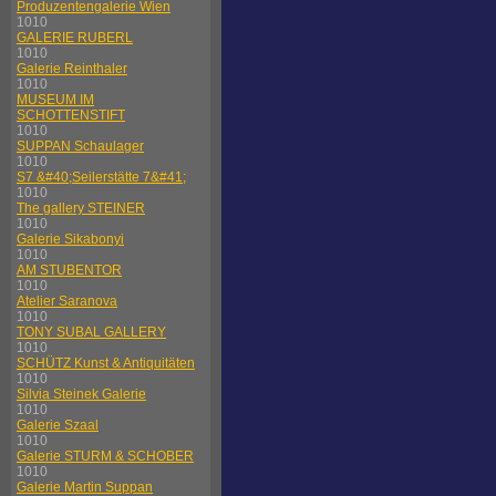
Produzentengalerie Wien
1010
GALERIE RUBERL
1010
Galerie Reinthaler
1010
MUSEUM IM
SCHOTTENSTIFT
1010
SUPPAN Schaulager
1010
S7 &#40;Seilerstätte 7&#41;
1010
The gallery STEINER
1010
Galerie Sikabonyi
1010
AM STUBENTOR
1010
Atelier Saranova
1010
TONY SUBAL GALLERY
1010
SCHÜTZ Kunst & Antiquitäten
1010
Silvia Steinek Galerie
1010
Galerie Szaal
1010
Galerie STURM & SCHOBER
1010
Galerie Martin Suppan