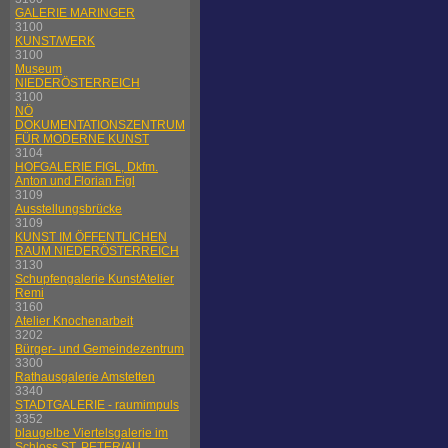
GALERIE MARINGER
3100
KUNST/WERK
3100
Museum
NIEDERÖSTERREICH
3100
NÖ
DOKUMENTATIONSZENTRUM
FÜR MODERNE KUNST
3104
HOFGALERIE FIGL, Dkfm.
Anton und Florian Figl
3109
Ausstellungsbrücke
3109
KUNST IM ÖFFENTLICHEN
RAUM NIEDERÖSTERREICH
3130
Schupfengalerie KunstAtelier
Remi
3160
Atelier Knochenarbeit
3202
Bürger- und Gemeindezentrum
3300
Rathausgalerie Amstetten
3340
STADTGALERIE - raumimpuls
3352
blaugelbe Viertelsgalerie im
Schloss ST. PETER/AU