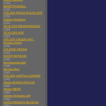
2143
BRIGITTA KNOLL
2225
ATELIER FRANZ RAUSCHER
2292
Galerie Nordweg
2292
SCHLOSS NIEDERWEIDEN
2294
SCHLOSS HOF
2301
ATELIER UNGER-ART -
Regina Unger
2340
GALERIE VIENNA
2340
KUNST IM RAUM
2340
kunstraumarcade
2340
Monika Mori
2345
ATELIER mARTina LEHNER
2345
Atelier BUNKA-PEKLAR
2380
Atelier MERK
2380
galerie michaela seif
2380
HANS FRONIUS MUSEUM
2384