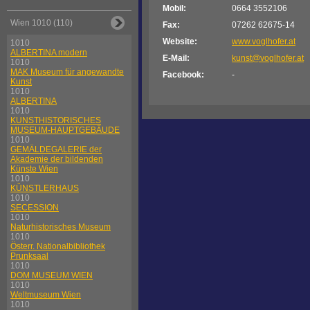
Mobil:
0664 3552106
Wien 1010 (110)
Fax:
07262 62675-14
Website:
www.voglhofer.at
1010
ALBERTINA modern
E-Mail:
kunst@voglhofer.at
1010
MAK Museum für angewandte
Facebook:
-
Kunst
1010
ALBERTINA
1010
KUNSTHISTORISCHES
MUSEUM-HAUPTGEBÄUDE
1010
GEMÄLDEGALERIE der
Akademie der bildenden
Künste Wien
1010
KÜNSTLERHAUS
1010
SECESSION
1010
Naturhistorisches Museum
1010
Österr. Nationalbibliothek
Prunksaal
1010
DOM MUSEUM WIEN
1010
Weltmuseum Wien
1010