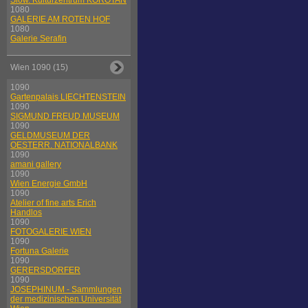
Slow. Kulturzentrum KOROTAN
1080
GALERIE AM ROTEN HOF
1080
Galerie Serafin
Wien 1090 (15)
1090
Gartenpalais LIECHTENSTEIN
1090
SIGMUND FREUD MUSEUM
1090
GELDMUSEUM DER
OESTERR. NATIONALBANK
1090
amani gallery
1090
Wien Energie GmbH
1090
Atelier of fine arts Erich
Handlos
1090
FOTOGALERIE WIEN
1090
Fortuna Galerie
1090
GERERSDORFER
1090
JOSEPHINUM - Sammlungen
der medizinischen Universität