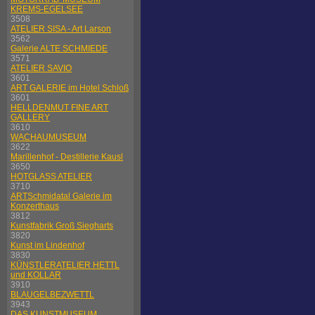
KREMS-EGELSEE
3508
ATELIER SISA - Art Larson
3562
Galerie ALTE SCHMIEDE
3571
ATELIER SAVIO
3601
ART GALERIE im Hotel Schloß
3601
HELLDENMUT FINE ART
GALLERY
3610
WACHAUMUSEUM
3622
Marillenhof - Destillerie Kausl
3650
HOTGLASS ATELIER
3710
ARTSchmidatal Galerie im
Konzerthaus
3812
Kunstfabrik Groß Siegharts
3820
Kunst im Lindenhof
3830
KÜNSTLERATELIER HETTL
und KOLLAR
3910
BLAUGELBEZWETTL
3943
DAS KUNSTMUSEUM