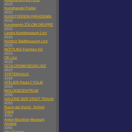
Kulturverein AKH-Linz
4020
Kunsthandel Freller
4020
KUNSTVEREIN PARADIGMA
4020
Kunstverein ZÜLOW GRUPPE
4020
Lentos Kunstmuseum Linz
4020
Nordico Stadtmuseum Linz
4020
NÖTTLING Familien KG
4020
OK Linz
4020
SCHLOSSMUSEUM LINZ
4020
STIFTERHAUS
4040
ATELIER Paula CYDLIK
4040
BIOLOGIEZENTRUM
4050
GALERIE DER STADT TRAUN
4050
Raum der Kunst - Schloß
Traun
4052
Anton-Bruckner-Museum
Ansfeld
4060