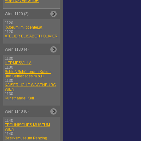
AUKTIONEN GmbH
Wien 1120 (2)
1120
ip.forum im ipcenter.at
1120
ATELIER ELISABETH OLIVIER
Wien 1130 (4)
1130
HERMESVILLA
1130
Schloß Schönbrunn Kultur-
und Betriebsges.m.b.H.
1130
KAISERLICHE WAGENBURG
WIEN
1130
Kunsthandel Keil
Wien 1140 (6)
1140
TECHNISCHES MUSEUM
WIEN
1140
Bezirksmuseum Penzing