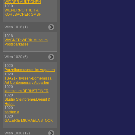
WIDDER AUKTIONEN
1010
WIENERROITHER &
KOHLBACHER GMBH
Wien 1018 (1)
1018
WAGNER:WERK Museum
Postsparkasse
Wien 1020 (6)
1020
Porzellanmuseum im Augarten
1020
TBA21-Thyssen-Bornemisza
Art Contemporary Augarten
1020
kunstraum BERNSTEINER
1020
Studio Steinbrener/Dempf &
Huber
1020
section.a
1020
GALERIE MICHAELA STOCK
Wien 1030 (12)