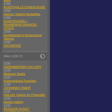
Wien
1090
KUNSTHALLE EXNERGASSE
1090
menzel. Galerie Nordafrika
1090
KUNSTHANDEL /
RAHMENFACHHANDEL
STOCK
1090
Kunsthandel & Schauräume
Steinek
1090
ARTUNITED
Wien 1100 (7)
1100
ANZENBERGER GALLERY
1100
Bildraum Studio
1100
Kulturverband Favoriten
1100
JOHANNES FABER
1100
OstLicht. Galerie für Fotografie
1100
photon gallery
1100
RESSLER KUNST