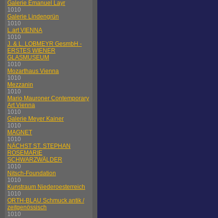
Galerie Emanuel Layr
1010
Galerie Lindengrün
1010
L.art VIENNA
1010
J. & L. LOBMEYR GesmbH -
ERSTES WIENER
GLASMUSEUM
1010
Mozarthaus Vienna
1010
Mezzanin
1010
Mario Mauroner Contemporary
Art Vienna
1010
Galerie Meyer Kainer
1010
MAGNET
1010
NÄCHST ST. STEPHAN
ROSEMARIE
SCHWARZWÄLDER
1010
Nitsch-Foundation
1010
Kunstraum Niederoesterreich
1010
ORTH-BLAU Schmuck antik /
zeitgenössisch
1010