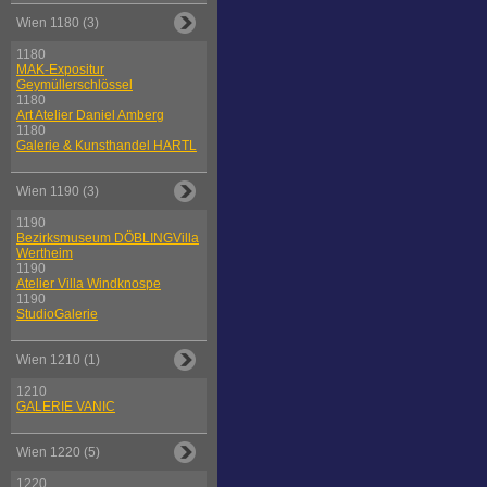
Wien 1180 (3)
1180
MAK-Expositur
Geymüllerschlössel
1180
Art Atelier Daniel Amberg
1180
Galerie & Kunsthandel HARTL
Wien 1190 (3)
1190
Bezirksmuseum DÖBLINGVilla
Wertheim
1190
Atelier Villa Windknospe
1190
StudioGalerie
Wien 1210 (1)
1210
GALERIE VANIC
Wien 1220 (5)
1220