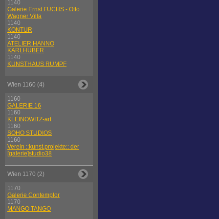
1140
Galerie Ernst FUCHS - Otto
Wagner Villa
1140
KONTUR
1140
ATELIER HANNO
KARLHUBER
1140
KUNSTHAUS RUMPF
Wien 1160 (4)
1160
GALERIE 16
1160
KLEINOWITZ-art
1160
SOHO STUDIOS
1160
Verein ::kunst.projekte:: der
[galerie]studio38
Wien 1170 (2)
1170
Galerie Contemplor
1170
MANGO TANGO