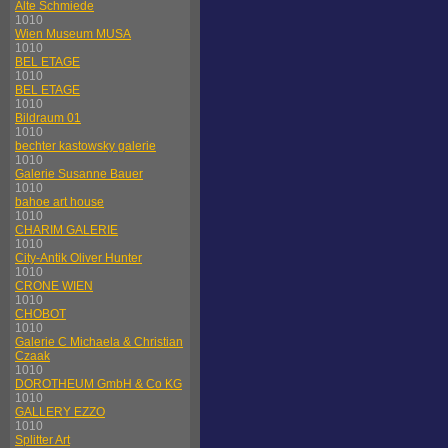
Alte Schmiede
1010
Wien Museum MUSA
1010
BEL ETAGE
1010
BEL ETAGE
1010
Bildraum 01
1010
bechter kastowsky galerie
1010
Galerie Susanne Bauer
1010
bahoe art house
1010
CHARIM GALERIE
1010
City-Antik Oliver Hunter
1010
CRONE WIEN
1010
CHOBOT
1010
Galerie C Michaela & Christian
Czaak
1010
DOROTHEUM GmbH & Co KG
1010
GALLERY EZZO
1010
Splitter Art