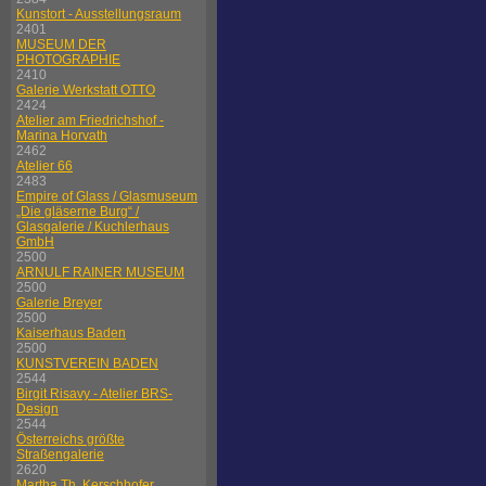
Kunstort - Ausstellungsraum
2401
MUSEUM DER
PHOTOGRAPHIE
2410
Galerie Werkstatt OTTO
2424
Atelier am Friedrichshof -
Marina Horvath
2462
Atelier 66
2483
Empire of Glass / Glasmuseum
„Die gläserne Burg“ /
Glasgalerie / Kuchlerhaus
GmbH
2500
ARNULF RAINER MUSEUM
2500
Galerie Breyer
2500
Kaiserhaus Baden
2500
KUNSTVEREIN BADEN
2544
Birgit Risavy - Atelier BRS-
Design
2544
Österreichs größte
Straßengalerie
2620
Martha Th. Kerschhofer