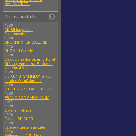
WALDVIERTEL
Oberösterreich (63)
4020
AK-Bildungshaus
Jägermayrhof
4020
BRUNNHOFER GALERIE
4020
BURN-IN Galerie
4020
Clubgalerie der Dr. Ernst Koref-
Stiftung, Verein zur Förderung
von Kunst & Kultur
4020
die KUNSTSAMMLUNG des
Landes Oberösterreich
4020
DIE KUNSTSCHAFFENDEN
4020
FRANCISCO CAROLINUM
LINZ
4020
Galerie Fröhlich
4020
Galerie SEIDLER
4020
galerie wuensch aircube
4020