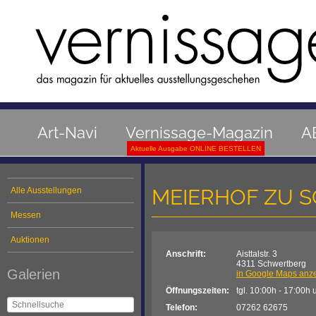
Art-Navi
Vernissage-Magazin
A
Aktuelle Ausgabe ONLINE BESTELLEN
MEIERHOF ZU 
Alle Ausstellungen
Messen
Auktionen
Anschrift:
Aisttalstr. 3
4311 Schwertberg
Galerien
in Google Maps anz
Öffnungszeiten:
tgl. 10:00h - 17:00h u
Telefon:
07262 62675