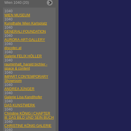
Wien 1040 (20)
1040
WIEN MUSEUM
1040
Kunsthalle Wien Karlsplatz
1040
GENERALI FOUNDATION
1040
AURORA-ART-GALLERY
1040
discotec.at
1040
Galerie FELIX HÖLLER
1040
rauminhalt_harald bichler -
space & content
1040
IMPART CONTEMPORARY
Showroom
1040
ANDREA JÜNGER
1040
Galerie Lisa Kandlhofer
1040
DAS KUNSTWERK
1040
Christine KÖNIG | CHAPTER
III: DAS BILD UND SEIN BUCH
1040
CHRISTINE KÖNIG GALERIE
1040