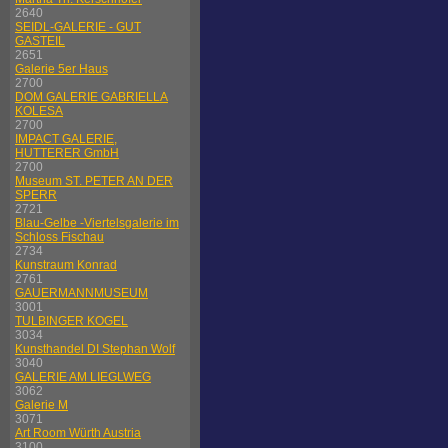
2640
SEIDL-GALERIE - GUT
GASTEIL
2651
Galerie 5er Haus
2700
DOM GALERIE GABRIELLA
KOLESA
2700
IMPACT GALERIE,
HUTTERER GmbH
2700
Museum ST. PETER AN DER
SPERR
2721
Blau-Gelbe -Viertelsgalerie im
Schloss Fischau
2734
Kunstraum Konrad
2761
GAUERMANNMUSEUM
3001
TULBINGER KOGEL
3034
Kunsthandel DI Stephan Wolf
3040
GALERIE AM LIEGLWEG
3062
Galerie M
3071
Art Room Würth Austria
3100