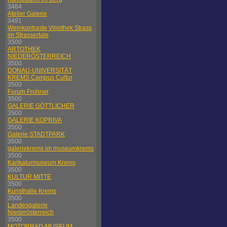
3484
Atelier Galerie
3491
Weinkontraste Vinothek Strass
im Strassertale
3500
ARTOTHEK
NIEDERÖSTERREICH
3500
DONAU-UNIVERSITÄT
KREMS Campus Cultur
3500
Forum Frohner
3500
GALERIE GÖTTLICHER
3500
GALERIE KOPRIVA
3500
Galerie STADTPARK
3500
galeriekrems im museumkrems
3500
Karikaturmuseum Krems
3500
KULTUR MITTE
3500
Kunsthalle Krems
3500
Landesgalerie
Niederösterreich
3500
MOTORRAD-MUSEUM