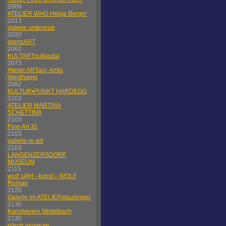
2000
ATELIER WHG Helga Berger
2013
galerie untergrub
2020
grenzART
2062
KULTARTpulkautal
2073
Atelier ARTani, Anita
Windhager
2082
KULTUR•PUNKT HARDEGG
2103
ATELIER MARTINA
SCHETTINA
2103
Fine-Art 31
2103
galerie-le-art
2103
LANGENZERSDORF
MUSEUM
2115
wolf´s@rt - kunst – WOLF
Roman
2120
Galerie im ATELIERstaudinger
2130
Kunstverein Mistelbach
2130
nitsch museum