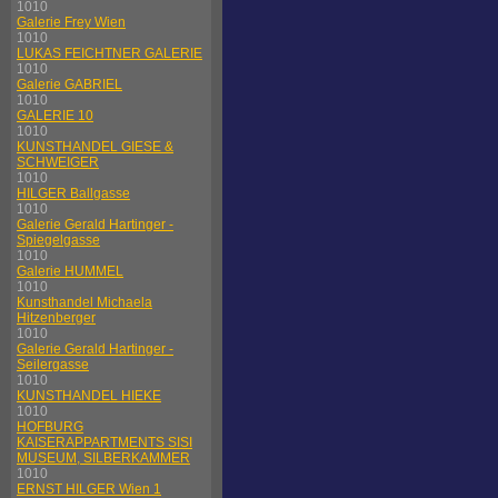
1010
Galerie Frey Wien
1010
LUKAS FEICHTNER GALERIE
1010
Galerie GABRIEL
1010
GALERIE 10
1010
KUNSTHANDEL GIESE &
SCHWEIGER
1010
HILGER Ballgasse
1010
Galerie Gerald Hartinger -
Spiegelgasse
1010
Galerie HUMMEL
1010
Kunsthandel Michaela
Hitzenberger
1010
Galerie Gerald Hartinger -
Seilergasse
1010
KUNSTHANDEL HIEKE
1010
HOFBURG
KAISERAPPARTMENTS SISI
MUSEUM, SILBERKAMMER
1010
ERNST HILGER Wien 1