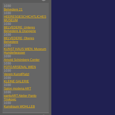
1030
Belvedere 21
1030
HEERESGESCHICHTLICHES
MUSEUM
1030
BELVEDERE, Unteres
Belvedere & Orangerie
1030
BELVEDERE, Oberes
Belvedere
1030
KUNST HAUS WIEN. Museum
Hundertwasser
1030
Arnold Schönberg Center
1030
FOTO ARSENAL WIEN
1030
Verein KunstPlatzl
1030
KLEINE GALERIE
1030
Salon modena ART
1030
pantoART Atelier Panto
Trivkovic
1030
Kunstraum WOHLLEB