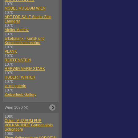
1070
MÖBEL MUSEUM WIEN
1070
ART FOR SALE Studio Gitta
Landgraf
1070
Atelier Martinz
1070
art:phalanx - Kunst- und
Kommunikationsbüro
1070
PLANK
1070
REIFFENSTEIN
1070
HERWIG MARIA STARK
1070
HUBERT WINTER
1070
zs art galerie
1070
Zeitvertrieb Gallery
Wien 1080 (4)
1080
Österr. MUSEUM FÜR
VOLKSKUNDE Gartenpalais
Schönborn
1080