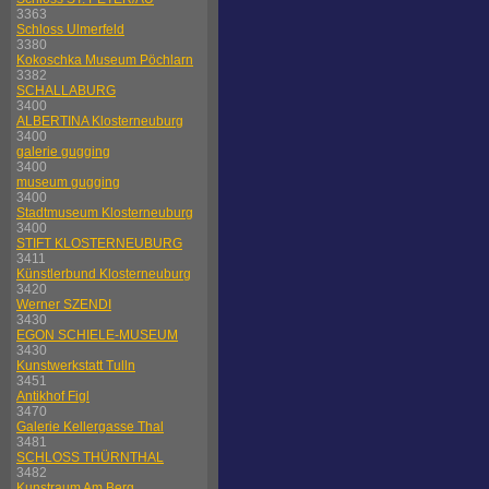
3363
Schloss Ulmerfeld
3380
Kokoschka Museum Pöchlarn
3382
SCHALLABURG
3400
ALBERTINA Klosterneuburg
3400
galerie gugging
3400
museum gugging
3400
Stadtmuseum Klosterneuburg
3400
STIFT KLOSTERNEUBURG
3411
Künstlerbund Klosterneuburg
3420
Werner SZENDI
3430
EGON SCHIELE-MUSEUM
3430
Kunstwerkstatt Tulln
3451
Antikhof Figl
3470
Galerie Kellergasse Thal
3481
SCHLOSS THÜRNTHAL
3482
Kunstraum Am Berg