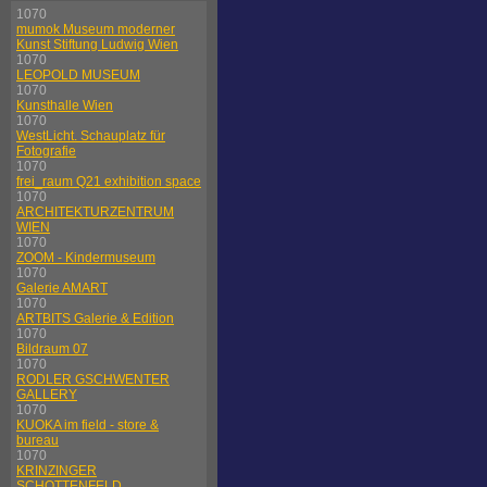
1070
mumok Museum moderner
Kunst Stiftung Ludwig Wien
1070
LEOPOLD MUSEUM
1070
Kunsthalle Wien
1070
WestLicht. Schauplatz für
Fotografie
1070
frei_raum Q21 exhibition space
1070
ARCHITEKTURZENTRUM
WIEN
1070
ZOOM - Kindermuseum
1070
Galerie AMART
1070
ARTBITS Galerie & Edition
1070
Bildraum 07
1070
RODLER GSCHWENTER
GALLERY
1070
KUOKA im field - store &
bureau
1070
KRINZINGER
SCHOTTENFELD