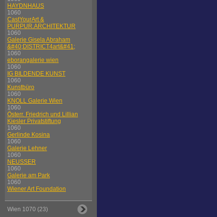
HAYDNHAUS
1060
CastYourArt &
PURPUR.ARCHITEKTUR
1060
Galerie Gisela Abraham
&#40;DISTRICT4art&#41;
1060
eborangalerie wien
1060
IG BILDENDE KUNST
1060
Kunstbüro
1060
KNOLL Galerie Wien
1060
Österr. Friedrich und Lillian
Kiesler Privatstiftung
1060
Gerlinde Kosina
1060
Galerie Lehner
1060
NEUSSER
1060
Galerie am Park
1060
Wiener Art Foundation
Wien 1070 (23)