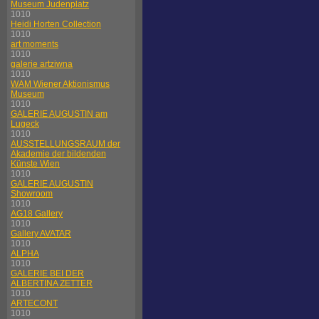
Museum Judenplatz
1010
Heidi Horten Collection
1010
art moments
1010
galerie artziwna
1010
WAM Wiener Aktionismus
Museum
1010
GALERIE AUGUSTIN am
Lugeck
1010
AUSSTELLUNGSRAUM der
Akademie der bildenden
Künste Wien
1010
GALERIE AUGUSTIN
Showroom
1010
AG18 Gallery
1010
Gallery AVATAR
1010
ALPHA
1010
GALERIE BEI DER
ALBERTINA ZETTER
1010
ARTECONT
1010