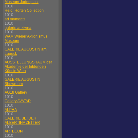
Museum Judenplatz
1010
Heidi Horten Collection
1010
art moments
1010
galerie artziwna
1010
WAM Wiener Aktionismus
Museum
1010
GALERIE AUGUSTIN am
Lugeck
1010
AUSSTELLUNGSRAUM der
Akademie der bildenden
Künste Wien
1010
GALERIE AUGUSTIN
Showroom
1010
AG18 Gallery
1010
Gallery AVATAR
1010
ALPHA
1010
GALERIE BEI DER
ALBERTINA ZETTER
1010
ARTECONT
1010