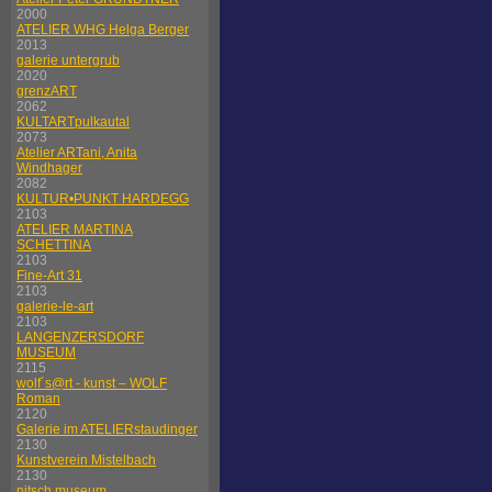
2000
ATELIER WHG Helga Berger
2013
galerie untergrub
2020
grenzART
2062
KULTARTpulkautal
2073
Atelier ARTani, Anita
Windhager
2082
KULTUR•PUNKT HARDEGG
2103
ATELIER MARTINA
SCHETTINA
2103
Fine-Art 31
2103
galerie-le-art
2103
LANGENZERSDORF
MUSEUM
2115
wolf´s@rt - kunst – WOLF
Roman
2120
Galerie im ATELIERstaudinger
2130
Kunstverein Mistelbach
2130
nitsch museum