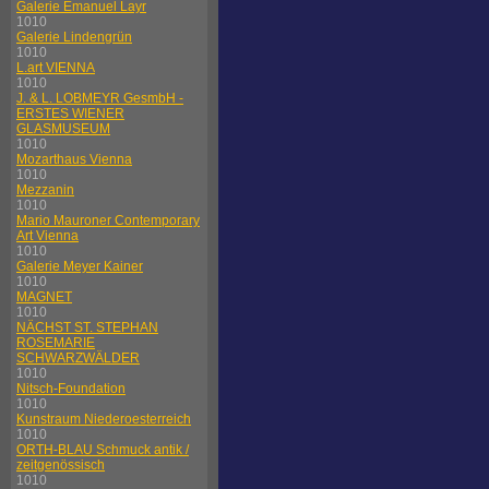
Galerie Emanuel Layr
1010
Galerie Lindengrün
1010
L.art VIENNA
1010
J. & L. LOBMEYR GesmbH -
ERSTES WIENER
GLASMUSEUM
1010
Mozarthaus Vienna
1010
Mezzanin
1010
Mario Mauroner Contemporary
Art Vienna
1010
Galerie Meyer Kainer
1010
MAGNET
1010
NÄCHST ST. STEPHAN
ROSEMARIE
SCHWARZWÄLDER
1010
Nitsch-Foundation
1010
Kunstraum Niederoesterreich
1010
ORTH-BLAU Schmuck antik /
zeitgenössisch
1010