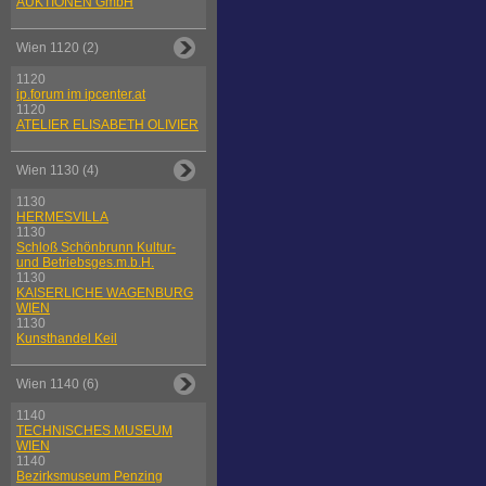
AUKTIONEN GmbH
Wien 1120 (2)
1120
ip.forum im ipcenter.at
1120
ATELIER ELISABETH OLIVIER
Wien 1130 (4)
1130
HERMESVILLA
1130
Schloß Schönbrunn Kultur-
und Betriebsges.m.b.H.
1130
KAISERLICHE WAGENBURG
WIEN
1130
Kunsthandel Keil
Wien 1140 (6)
1140
TECHNISCHES MUSEUM
WIEN
1140
Bezirksmuseum Penzing