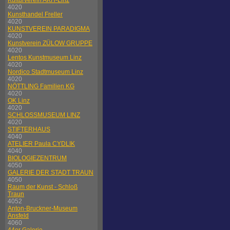
Kulturverein AKH-Linz
4020
Kunsthandel Freller
4020
KUNSTVEREIN PARADIGMA
4020
Kunstverein ZÜLOW GRUPPE
4020
Lentos Kunstmuseum Linz
4020
Nordico Stadtmuseum Linz
4020
NÖTTLING Familien KG
4020
OK Linz
4020
SCHLOSSMUSEUM LINZ
4020
STIFTERHAUS
4040
ATELIER Paula CYDLIK
4040
BIOLOGIEZENTRUM
4050
GALERIE DER STADT TRAUN
4050
Raum der Kunst - Schloß
Traun
4052
Anton-Bruckner-Museum
Ansfeld
4060