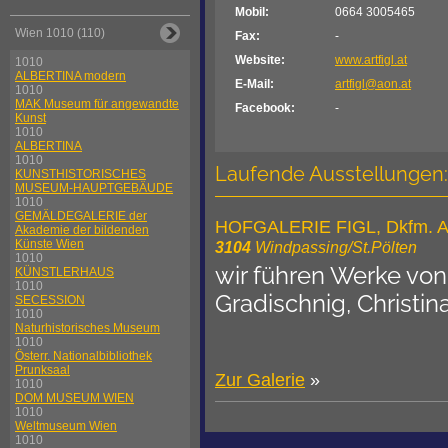
Mobil:
0664 3005465
Wien 1010 (110)
Fax:
-
Website:
www.artfigl.at
1010
ALBERTINA modern
E-Mail:
artfigl@aon.at
1010
MAK Museum für angewandte
Facebook:
-
Kunst
1010
ALBERTINA
1010
Laufende Ausstellungen:
KUNSTHISTORISCHES
MUSEUM-HAUPTGEBÄUDE
1010
GEMÄLDEGALERIE der
HOFGALERIE FIGL, Dkfm. Ant
Akademie der bildenden
Künste Wien
3104
Windpassing/St.Pölten
1010
wir führen Werke von:
KÜNSTLERHAUS
1010
Gradischnig, Christi
SECESSION
1010
Naturhistorisches Museum
1010
Österr. Nationalbibliothek
Prunksaal
Zur Galerie
»
1010
DOM MUSEUM WIEN
1010
Weltmuseum Wien
1010