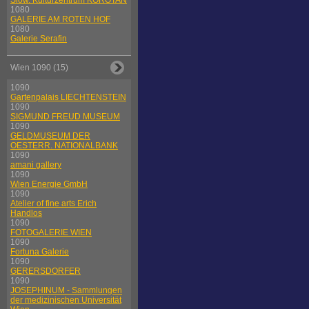
Slow. Kulturzentrum KOROTAN
1080
GALERIE AM ROTEN HOF
1080
Galerie Serafin
Wien 1090 (15)
1090
Gartenpalais LIECHTENSTEIN
1090
SIGMUND FREUD MUSEUM
1090
GELDMUSEUM DER
OESTERR. NATIONALBANK
1090
amani gallery
1090
Wien Energie GmbH
1090
Atelier of fine arts Erich
Handlos
1090
FOTOGALERIE WIEN
1090
Fortuna Galerie
1090
GERERSDORFER
1090
JOSEPHINUM - Sammlungen
der medizinischen Universität