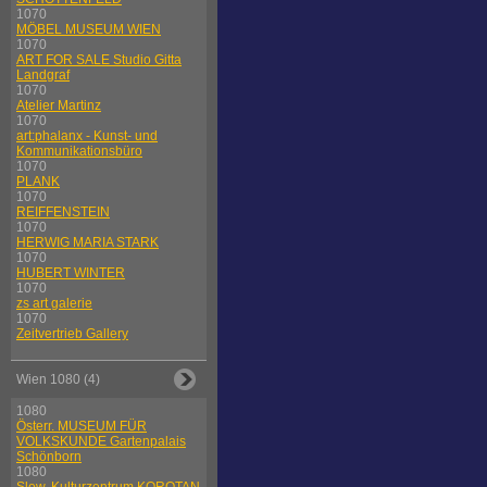
1070
MÖBEL MUSEUM WIEN
1070
ART FOR SALE Studio Gitta
Landgraf
1070
Atelier Martinz
1070
art:phalanx - Kunst- und
Kommunikationsbüro
1070
PLANK
1070
REIFFENSTEIN
1070
HERWIG MARIA STARK
1070
HUBERT WINTER
1070
zs art galerie
1070
Zeitvertrieb Gallery
Wien 1080 (4)
1080
Österr. MUSEUM FÜR
VOLKSKUNDE Gartenpalais
Schönborn
1080