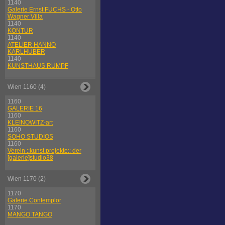
1140
Galerie Ernst FUCHS - Otto
Wagner Villa
1140
KONTUR
1140
ATELIER HANNO
KARLHUBER
1140
KUNSTHAUS RUMPF
Wien 1160 (4)
1160
GALERIE 16
1160
KLEINOWITZ-art
1160
SOHO STUDIOS
1160
Verein ::kunst.projekte:: der
[galerie]studio38
Wien 1170 (2)
1170
Galerie Contemplor
1170
MANGO TANGO