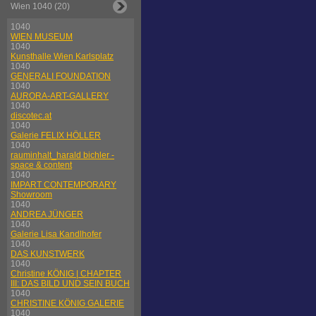
Wien 1040 (20)
1040
WIEN MUSEUM
1040
Kunsthalle Wien Karlsplatz
1040
GENERALI FOUNDATION
1040
AURORA-ART-GALLERY
1040
discotec.at
1040
Galerie FELIX HÖLLER
1040
rauminhalt_harald bichler -
space & content
1040
IMPART CONTEMPORARY
Showroom
1040
ANDREA JÜNGER
1040
Galerie Lisa Kandlhofer
1040
DAS KUNSTWERK
1040
Christine KÖNIG | CHAPTER
III: DAS BILD UND SEIN BUCH
1040
CHRISTINE KÖNIG GALERIE
1040