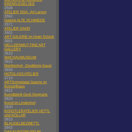
KREMS-EGELSEE
3508
ATELIER SISA - Art Larson
3562
Galerie ALTE SCHMIEDE
3571
ATELIER SAVIO
3601
ART GALERIE im Hotel Schloß
3601
HELLDENMUT FINE ART
GALLERY
3610
WACHAUMUSEUM
3622
Marillenhof - Destillerie Kausl
3650
HOTGLASS ATELIER
3710
ARTSchmidatal Galerie im
Konzerthaus
3812
Kunstfabrik Groß Siegharts
3820
Kunst im Lindenhof
3830
KÜNSTLERATELIER HETTL
und KOLLAR
3910
BLAUGELBEZWETTL
3943
DAS KUNSTMUSEUM