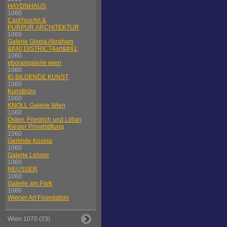
HAYDNHAUS
1060
CastYourArt &
PURPUR.ARCHITEKTUR
1060
Galerie Gisela Abraham
&#40;DISTRICT4art&#41;
1060
eborangalerie wien
1060
IG BILDENDE KUNST
1060
Kunstbüro
1060
KNOLL Galerie Wien
1060
Österr. Friedrich und Lillian
Kiesler Privatstiftung
1060
Gerlinde Kosina
1060
Galerie Lehner
1060
NEUSSER
1060
Galerie am Park
1060
Wiener Art Foundation
Wien 1070 (23)