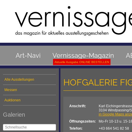
Art-Navi
Vernissage-Magazin
A
Aktuelle Ausgabe ONLINE BESTELLEN
HOFGALERIE FIGL
Alle Ausstellungen
Messen
Auktionen
Anschrift:
Karl Eichingerstrass
3104 Windpassing/St
Galerien
in Google Maps anz
Öffnungszeiten:
Mo-Fr 10-13 u. 15-1
Telefon:
+43 664 541 82 58