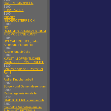
GALERIE MARINGER
3100
KUNST/WERK
3100
Museum
NIEDERÖSTERREICH
3100
NÖ
DOKUMENTATIONSZENTRUM
FÜR MODERNE KUNST
3104
HOFGALERIE FIGL, Dkfm.
Anton und Florian Figl
3109
Ausstellungsbrücke
3109
KUNST IM ÖFFENTLICHEN
RAUM NIEDERÖSTERREICH
3130
Schupfengalerie KunstAtelier
Remi
3160
Atelier Knochenarbeit
3202
Bürger- und Gemeindezentrum
3300
Rathausgalerie Amstetten
3340
STADTGALERIE - raumimpuls
3352
blaugelbe Viertelsgalerie im
Schloss ST. PETER/AU