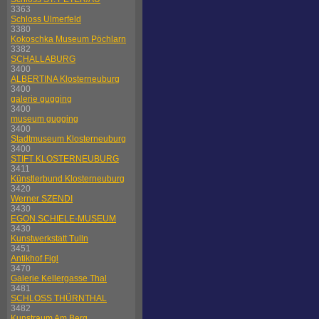
3363
Schloss Ulmerfeld
3380
Kokoschka Museum Pöchlarn
3382
SCHALLABURG
3400
ALBERTINA Klosterneuburg
3400
galerie gugging
3400
museum gugging
3400
Stadtmuseum Klosterneuburg
3400
STIFT KLOSTERNEUBURG
3411
Künstlerbund Klosterneuburg
3420
Werner SZENDI
3430
EGON SCHIELE-MUSEUM
3430
Kunstwerkstatt Tulln
3451
Antikhof Figl
3470
Galerie Kellergasse Thal
3481
SCHLOSS THÜRNTHAL
3482
Kunstraum Am Berg