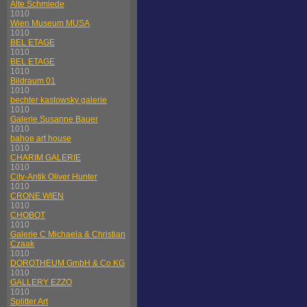
Alte Schmiede
1010
Wien Museum MUSA
1010
BEL ETAGE
1010
BEL ETAGE
1010
Bildraum 01
1010
bechter kastowsky galerie
1010
Galerie Susanne Bauer
1010
bahoe art house
1010
CHARIM GALERIE
1010
City-Antik Oliver Hunter
1010
CRONE WIEN
1010
CHOBOT
1010
Galerie C Michaela & Christian
Czaak
1010
DOROTHEUM GmbH & Co KG
1010
GALLERY EZZO
1010
Splitter Art