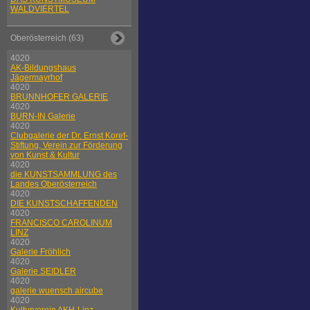
WALDVIERTEL
Oberösterreich (63)
4020
AK-Bildungshaus
Jägermayrhof
4020
BRUNNHOFER GALERIE
4020
BURN-IN Galerie
4020
Clubgalerie der Dr. Ernst Koref-
Stiftung, Verein zur Förderung
von Kunst & Kultur
4020
die KUNSTSAMMLUNG des
Landes Oberösterreich
4020
DIE KUNSTSCHAFFENDEN
4020
FRANCISCO CAROLINUM
LINZ
4020
Galerie Fröhlich
4020
Galerie SEIDLER
4020
galerie wuensch aircube
4020