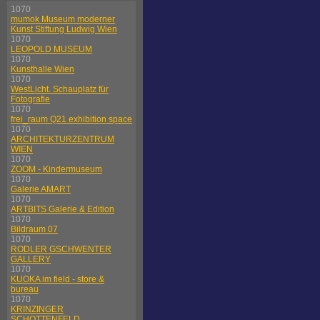
1070
mumok Museum moderner
Kunst Stiftung Ludwig Wien
1070
LEOPOLD MUSEUM
1070
Kunsthalle Wien
1070
WestLicht. Schauplatz für
Fotografie
1070
frei_raum Q21 exhibition space
1070
ARCHITEKTURZENTRUM
WIEN
1070
ZOOM - Kindermuseum
1070
Galerie AMART
1070
ARTBITS Galerie & Edition
1070
Bildraum 07
1070
RODLER GSCHWENTER
GALLERY
1070
KUOKA im field - store &
bureau
1070
KRINZINGER
SCHOTTENFELD