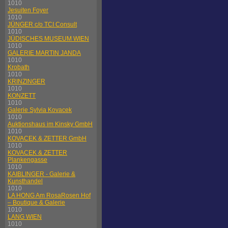
1010
Jesuiten Foyer
1010
JÜNGER c/o TCI Consult
1010
JÜDISCHES MUSEUM WIEN
1010
GALERIE MARTIN JANDA
1010
Krobath
1010
KRINZINGER
1010
KONZETT
1010
Galerie Sylvia Kovacek
1010
Auktionshaus im Kinsky GmbH
1010
KOVACEK & ZETTER GmbH
1010
KOVACEK & ZETTER
Plankengasse
1010
KAIBLINGER - Galerie &
Kunsthandel
1010
LA HONG Am RosaRosen Hof
– Boutique & Galerie
1010
LANG WIEN
1010