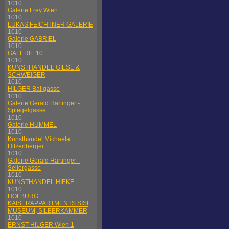
1010
Galerie Frey Wien
1010
LUKAS FEICHTNER GALERIE
1010
Galerie GABRIEL
1010
GALERIE 10
1010
KUNSTHANDEL GIESE &
SCHWEIGER
1010
HILGER Ballgasse
1010
Galerie Gerald Hartinger -
Spiegelgasse
1010
Galerie HUMMEL
1010
Kunsthandel Michaela
Hitzenberger
1010
Galerie Gerald Hartinger -
Seilergasse
1010
KUNSTHANDEL HIEKE
1010
HOFBURG
KAISERAPPARTMENTS SISI
MUSEUM, SILBERKAMMER
1010
ERNST HILGER Wien 1