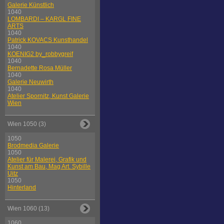
Galerie Künstlich
1040
LOMBARDI – KARGL FINE
ARTS
1040
Patrick KOVACS Kunsthandel
1040
KOENIG2 by_robbygreif
1040
Bernadette Rosa Müller
1040
Galerie Neuwirth
1040
Atelier Spornitz, Kunst Galerie
Wien
Wien 1050 (3)
1050
Brodmedia Galerie
1050
Atelier für Malerei, Grafik und
Kunst am Bau, Mag Art. Sybille
Uitz
1050
Hinterland
Wien 1060 (13)
1060