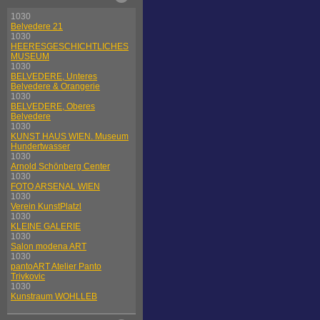
1030
Belvedere 21
1030
HEERESGESCHICHTLICHES
MUSEUM
1030
BELVEDERE, Unteres
Belvedere & Orangerie
1030
BELVEDERE, Oberes
Belvedere
1030
KUNST HAUS WIEN. Museum
Hundertwasser
1030
Arnold Schönberg Center
1030
FOTO ARSENAL WIEN
1030
Verein KunstPlatzl
1030
KLEINE GALERIE
1030
Salon modena ART
1030
pantoART Atelier Panto
Trivkovic
1030
Kunstraum WOHLLEB