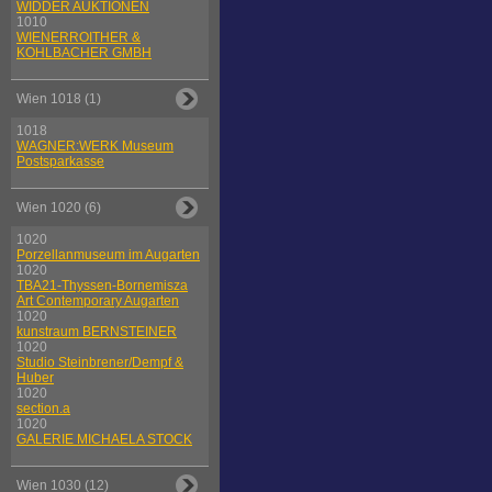
WIDDER AUKTIONEN
1010
WIENERROITHER &
KOHLBACHER GMBH
Wien 1018 (1)
1018
WAGNER:WERK Museum
Postsparkasse
Wien 1020 (6)
1020
Porzellanmuseum im Augarten
1020
TBA21-Thyssen-Bornemisza
Art Contemporary Augarten
1020
kunstraum BERNSTEINER
1020
Studio Steinbrener/Dempf &
Huber
1020
section.a
1020
GALERIE MICHAELA STOCK
Wien 1030 (12)