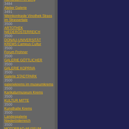
3484
Atelier Galerie
3491
Weinkontraste Vinothek Strass
im Strassertale
3500
ARTOTHEK
NIEDERÖSTERREICH
3500
DONAU-UNIVERSITÄT
KREMS Campus Cultur
3500
Forum Frohner
3500
GALERIE GÖTTLICHER
3500
GALERIE KOPRIVA
3500
Galerie STADTPARK
3500
galeriekrems im museumkrems
3500
Karikaturmuseum Krems
3500
KULTUR MITTE
3500
Kunsthalle Krems
3500
Landesgalerie
Niederösterreich
3500
MOTORRAD-MUSEUM