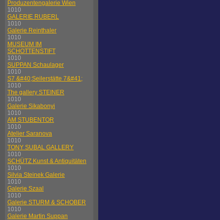
Produzentengalerie Wien
1010
GALERIE RUBERL
1010
Galerie Reinthaler
1010
MUSEUM IM
SCHOTTENSTIFT
1010
SUPPAN Schaulager
1010
S7 &#40;Seilerstätte 7&#41;
1010
The gallery STEINER
1010
Galerie Sikabonyi
1010
AM STUBENTOR
1010
Atelier Saranova
1010
TONY SUBAL GALLERY
1010
SCHÜTZ Kunst & Antiquitäten
1010
Silvia Steinek Galerie
1010
Galerie Szaal
1010
Galerie STURM & SCHOBER
1010
Galerie Martin Suppan