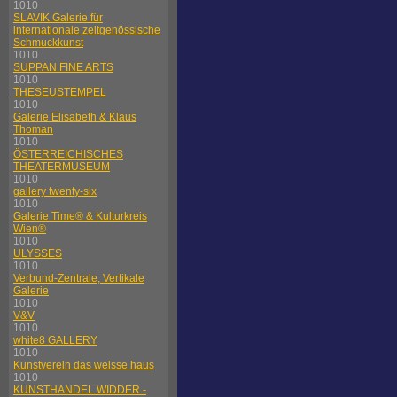
1010
SLAVIK Galerie für
internationale zeitgenössische
Schmuckkunst
1010
SUPPAN FINE ARTS
1010
THESEUSTEMPEL
1010
Galerie Elisabeth & Klaus
Thoman
1010
ÖSTERREICHISCHES
THEATERMUSEUM
1010
gallery twenty-six
1010
Galerie Time® & Kulturkreis
Wien®
1010
ULYSSES
1010
Verbund-Zentrale, Vertikale
Galerie
1010
V&V
1010
white8 GALLERY
1010
Kunstverein das weisse haus
1010
KUNSTHANDEL WIDDER -