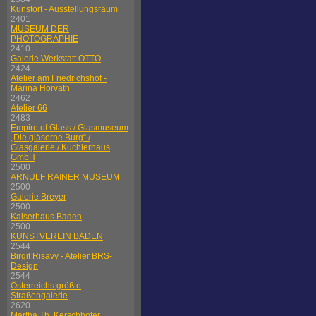
Kunstort - Ausstellungsraum
2401
MUSEUM DER
PHOTOGRAPHIE
2410
Galerie Werkstatt OTTO
2424
Atelier am Friedrichshof -
Marina Horvath
2462
Atelier 66
2483
Empire of Glass / Glasmuseum
„Die gläserne Burg“ /
Glasgalerie / Kuchlerhaus
GmbH
2500
ARNULF RAINER MUSEUM
2500
Galerie Breyer
2500
Kaiserhaus Baden
2500
KUNSTVEREIN BADEN
2544
Birgit Risavy - Atelier BRS-
Design
2544
Österreichs größte
Straßengalerie
2620
Martha Th. Kerschhofer