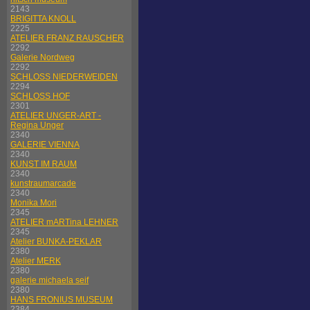
2143
BRIGITTA KNOLL
2225
ATELIER FRANZ RAUSCHER
2292
Galerie Nordweg
2292
SCHLOSS NIEDERWEIDEN
2294
SCHLOSS HOF
2301
ATELIER UNGER-ART -
Regina Unger
2340
GALERIE VIENNA
2340
KUNST IM RAUM
2340
kunstraumarcade
2340
Monika Mori
2345
ATELIER mARTina LEHNER
2345
Atelier BUNKA-PEKLAR
2380
Atelier MERK
2380
galerie michaela seif
2380
HANS FRONIUS MUSEUM
2384