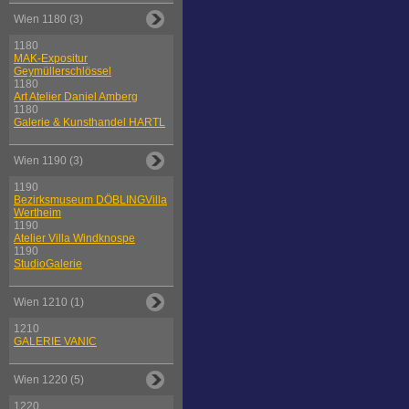
Wien 1180 (3)
1180
MAK-Expositur
Geymüllerschlössel
1180
Art Atelier Daniel Amberg
1180
Galerie & Kunsthandel HARTL
Wien 1190 (3)
1190
Bezirksmuseum DÖBLINGVilla
Wertheim
1190
Atelier Villa Windknospe
1190
StudioGalerie
Wien 1210 (1)
1210
GALERIE VANIC
Wien 1220 (5)
1220