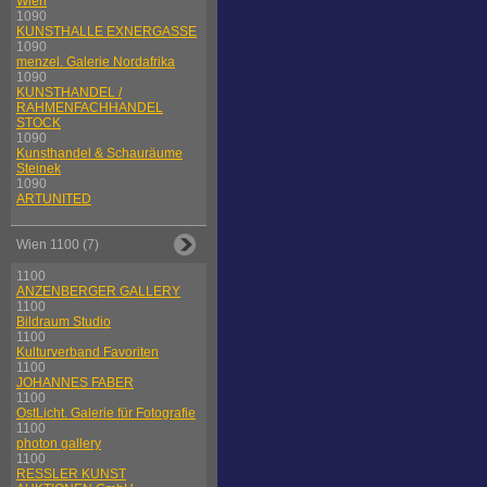
Wien
1090
KUNSTHALLE EXNERGASSE
1090
menzel. Galerie Nordafrika
1090
KUNSTHANDEL /
RAHMENFACHHANDEL
STOCK
1090
Kunsthandel & Schauräume
Steinek
1090
ARTUNITED
Wien 1100 (7)
1100
ANZENBERGER GALLERY
1100
Bildraum Studio
1100
Kulturverband Favoriten
1100
JOHANNES FABER
1100
OstLicht. Galerie für Fotografie
1100
photon gallery
1100
RESSLER KUNST