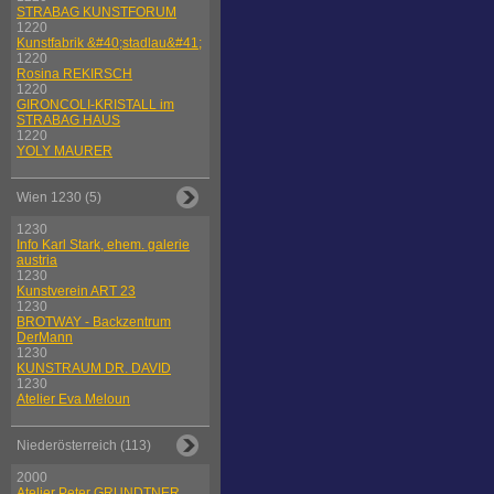
STRABAG KUNSTFORUM
1220
Kunstfabrik &#40;stadlau&#41;
1220
Rosina REKIRSCH
1220
GIRONCOLI-KRISTALL im
STRABAG HAUS
1220
YOLY MAURER
Wien 1230 (5)
1230
Info Karl Stark, ehem. galerie
austria
1230
Kunstverein ART 23
1230
BROTWAY - Backzentrum
DerMann
1230
KUNSTRAUM DR. DAVID
1230
Atelier Eva Meloun
Niederösterreich (113)
2000
Atelier Peter GRUNDTNER