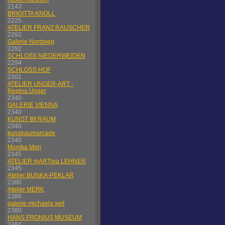
2143
BRIGITTA KNOLL
2225
ATELIER FRANZ RAUSCHER
2292
Galerie Nordweg
2292
SCHLOSS NIEDERWEIDEN
2294
SCHLOSS HOF
2301
ATELIER UNGER-ART -
Regina Unger
2340
GALERIE VIENNA
2340
KUNST IM RAUM
2340
kunstraumarcade
2340
Monika Mori
2345
ATELIER mARTina LEHNER
2345
Atelier BUNKA-PEKLAR
2380
Atelier MERK
2380
galerie michaela seif
2380
HANS FRONIUS MUSEUM
2384