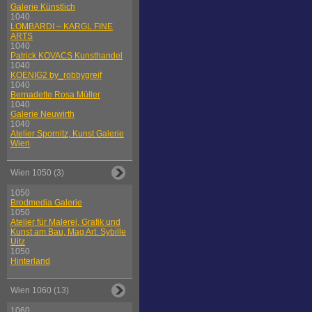
Galerie Künstlich
1040
LOMBARDI – KARGL FINE
ARTS
1040
Patrick KOVACS Kunsthandel
1040
KOENIG2 by_robbygreif
1040
Bernadette Rosa Müller
1040
Galerie Neuwirth
1040
Atelier Spornitz, Kunst Galerie
Wien
Wien 1050 (3)
1050
Brodmedia Galerie
1050
Atelier für Malerei, Grafik und
Kunst am Bau, Mag Art. Sybille
Uitz
1050
Hinterland
Wien 1060 (13)
1060