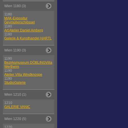
Wien 1180 (3)
1180
MAK-Expositur
Geymüllerschlössel
1180
Art Atelier Daniel Amberg
1180
Galerie & Kunsthandel HARTL
Wien 1190 (3)
1190
Bezirksmuseum DÖBLINGVilla
Wertheim
1190
Atelier Villa Windknospe
1190
StudioGalerie
Wien 1210 (1)
1210
GALERIE VANIC
Wien 1220 (5)
1220