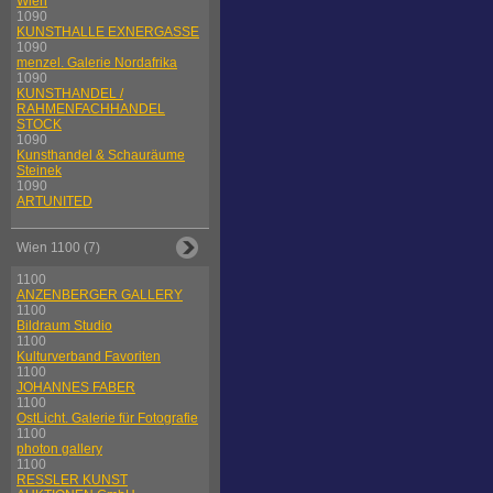
Wien
1090
KUNSTHALLE EXNERGASSE
1090
menzel. Galerie Nordafrika
1090
KUNSTHANDEL /
RAHMENFACHHANDEL
STOCK
1090
Kunsthandel & Schauräume
Steinek
1090
ARTUNITED
Wien 1100 (7)
1100
ANZENBERGER GALLERY
1100
Bildraum Studio
1100
Kulturverband Favoriten
1100
JOHANNES FABER
1100
OstLicht. Galerie für Fotografie
1100
photon gallery
1100
RESSLER KUNST