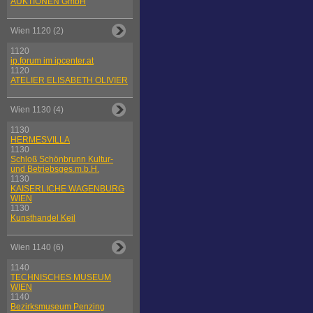
AUKTIONEN GmbH
Wien 1120 (2)
1120
ip.forum im ipcenter.at
1120
ATELIER ELISABETH OLIVIER
Wien 1130 (4)
1130
HERMESVILLA
1130
Schloß Schönbrunn Kultur-
und Betriebsges.m.b.H.
1130
KAISERLICHE WAGENBURG
WIEN
1130
Kunsthandel Keil
Wien 1140 (6)
1140
TECHNISCHES MUSEUM
WIEN
1140
Bezirksmuseum Penzing