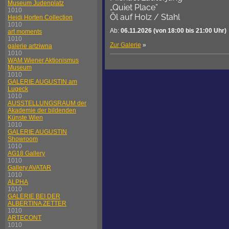
Museum Judenplatz
„Quiet Place”
1010
Öl auf Holz / Stahl
Heidi Horten Collection
1010
Ab:
06.11.2026
(von 18:00 bis 21:00 Uhr)
art moments
1010
Zur Galerie
»
galerie artziwna
1010
WAM Wiener Aktionismus
Museum
1010
GALERIE AUGUSTIN am
Lugeck
1010
AUSSTELLUNGSRAUM der
Akademie der bildenden
Künste Wien
1010
GALERIE AUGUSTIN
Showroom
1010
AG18 Gallery
1010
Gallery AVATAR
1010
ALPHA
1010
GALERIE BEI DER
ALBERTINA ZETTER
1010
ARTECONT
1010