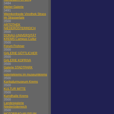
3484
Atelier Galerie
3491
Weinkontraste Vinothek Strass
im Strassertale
3500
ARTOTHEK
NIEDERÖSTERREICH
3500
DONAU-UNIVERSITÄT
KREMS Campus Cultur
3500
Forum Frohner
3500
GALERIE GÖTTLICHER
3500
GALERIE KOPRIVA
3500
Galerie STADTPARK
3500
galeriekrems im museumkrems
3500
Karikaturmuseum Krems
3500
KULTUR MITTE
3500
Kunsthalle Krems
3500
Landesgalerie
Niederösterreich
3500
MOTORRAD-MUSEUM