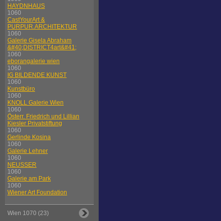
HAYDNHAUS
1060
CastYourArt &
PURPUR.ARCHITEKTUR
1060
Galerie Gisela Abraham
&#40;DISTRICT4art&#41;
1060
eborangalerie wien
1060
IG BILDENDE KUNST
1060
Kunstbüro
1060
KNOLL Galerie Wien
1060
Österr. Friedrich und Lillian
Kiesler Privatstiftung
1060
Gerlinde Kosina
1060
Galerie Lehner
1060
NEUSSER
1060
Galerie am Park
1060
Wiener Art Foundation
Wien 1070 (23)