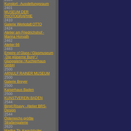
Kunstort - Ausstellungsraum
2401
MUSEUM DER
PHOTOGRAPHIE
2410
Galerie Werkstatt OTTO
2424
Atelier am Friedrichshof -
Marina Horvath
2462
Atelier 66
2483
Empire of Glass / Glasmuseum
„Die gläserne Burg“ /
Glasgalerie / Kuchlerhaus
GmbH
2500
ARNULF RAINER MUSEUM
2500
Galerie Breyer
2500
Kaiserhaus Baden
2500
KUNSTVEREIN BADEN
2544
Birgit Risavy - Atelier BRS-
Design
2544
Österreichs größte
Straßengalerie
2620
Martha Th. Kerschhofer