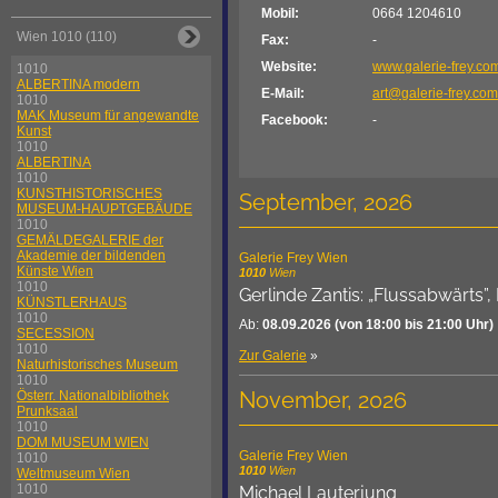
Mobil:
0664 1204610
Wien 1010 (110)
Fax:
-
Website:
www.galerie-frey.co
1010
ALBERTINA modern
E-Mail:
art@galerie-frey.com
1010
MAK Museum für angewandte
Facebook:
-
Kunst
1010
ALBERTINA
1010
KUNSTHISTORISCHES
September, 2026
MUSEUM-HAUPTGEBÄUDE
1010
GEMÄLDEGALERIE der
Akademie der bildenden
Galerie Frey Wien
Künste Wien
1010
Wien
1010
Gerlinde Zantis: „Flussabwärts”,
KÜNSTLERHAUS
1010
Ab:
08.09.2026
(von 18:00 bis 21:00 Uhr)
SECESSION
1010
Zur Galerie
»
Naturhistorisches Museum
1010
November, 2026
Österr. Nationalbibliothek
Prunksaal
1010
DOM MUSEUM WIEN
Galerie Frey Wien
1010
1010
Wien
Weltmuseum Wien
1010
Michael Lauterjung