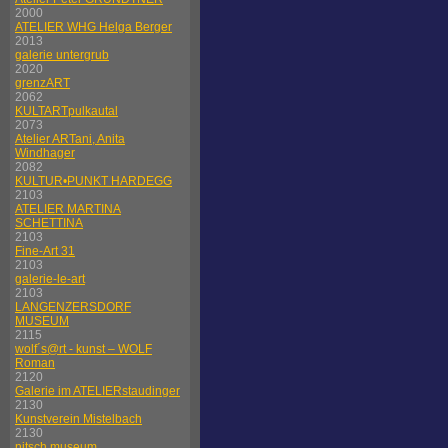
2000
ATELIER WHG Helga Berger
2013
galerie untergrub
2020
grenzART
2062
KULTARTpulkautal
2073
Atelier ARTani, Anita
Windhager
2082
KULTUR•PUNKT HARDEGG
2103
ATELIER MARTINA
SCHETTINA
2103
Fine-Art 31
2103
galerie-le-art
2103
LANGENZERSDORF
MUSEUM
2115
wolf´s@rt - kunst – WOLF
Roman
2120
Galerie im ATELIERstaudinger
2130
Kunstverein Mistelbach
2130
nitsch museum