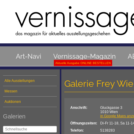
Art-Navi
Vernissage-Magazin
A
Aktuelle Ausgabe ONLINE BESTELLEN
Galerie Frey Wi
Alle Ausstellungen
Messen
Auktionen
Anschrift:
Gluckgasse 3
1010 Wien
Galerien
in Google Maps anz
Öffnungszeiten:
Di-Fr 11-18, Sa 11-14
Telefon:
5138283