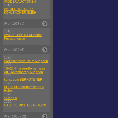
WIDDER AUKTIONEN
1010
WIENERROITHER &
KOHLBACHER GMBH
Wien 1018 (1)
1018
WAGNER:WERK Museum
Postsparkasse
Wien 1020 (6)
1020
Porzellanmuseum im Augarten
1020
TBA21-Thyssen-Bornemisza
Art Contemporary Augarten
1020
kunstraum BERNSTEINER
1020
Studio Steinbrener/Dempf &
Huber
1020
section.a
1020
GALERIE MICHAELA STOCK
Wien 1030 (12)