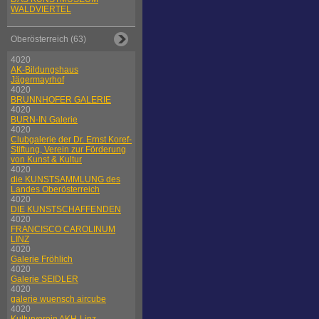
WALDVIERTEL
Oberösterreich (63)
4020
AK-Bildungshaus
Jägermayrhof
4020
BRUNNHOFER GALERIE
4020
BURN-IN Galerie
4020
Clubgalerie der Dr. Ernst Koref-
Stiftung, Verein zur Förderung
von Kunst & Kultur
4020
die KUNSTSAMMLUNG des
Landes Oberösterreich
4020
DIE KUNSTSCHAFFENDEN
4020
FRANCISCO CAROLINUM
LINZ
4020
Galerie Fröhlich
4020
Galerie SEIDLER
4020
galerie wuensch aircube
4020