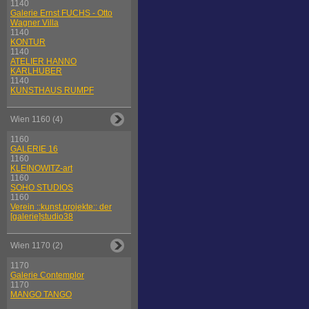
1140
Galerie Ernst FUCHS - Otto
Wagner Villa
1140
KONTUR
1140
ATELIER HANNO
KARLHUBER
1140
KUNSTHAUS RUMPF
Wien 1160 (4)
1160
GALERIE 16
1160
KLEINOWITZ-art
1160
SOHO STUDIOS
1160
Verein ::kunst.projekte:: der
[galerie]studio38
Wien 1170 (2)
1170
Galerie Contemplor
1170
MANGO TANGO