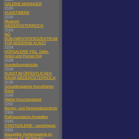
GALERIE MARINGER
3100
KUNST/WERK
3100
Museum
NIEDERÖSTERREICH
3100
NÖ
DOKUMENTATIONSZENTRUM
FÜR MODERNE KUNST
3104
HOFGALERIE FIGL, Dkfm.
Anton und Florian Figl
3109
Ausstellungsbrücke
3109
KUNST IM ÖFFENTLICHEN
RAUM NIEDERÖSTERREICH
3130
Schupfengalerie KunstAtelier
Remi
3160
Atelier Knochenarbeit
3202
Bürger- und Gemeindezentrum
3300
Rathausgalerie Amstetten
3340
STADTGALERIE - raumimpuls
3352
blaugelbe Viertelsgalerie im
Schloss ST. PETER/AU