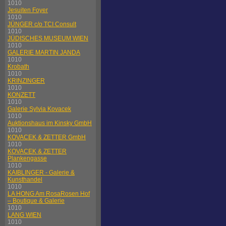
1010
Jesuiten Foyer
1010
JÜNGER c/o TCI Consult
1010
JÜDISCHES MUSEUM WIEN
1010
GALERIE MARTIN JANDA
1010
Krobath
1010
KRINZINGER
1010
KONZETT
1010
Galerie Sylvia Kovacek
1010
Auktionshaus im Kinsky GmbH
1010
KOVACEK & ZETTER GmbH
1010
KOVACEK & ZETTER
Plankengasse
1010
KAIBLINGER - Galerie &
Kunsthandel
1010
LA HONG Am RosaRosen Hof
– Boutique & Galerie
1010
LANG WIEN
1010