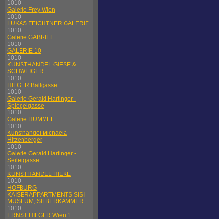
1010
Galerie Frey Wien
1010
LUKAS FEICHTNER GALERIE
1010
Galerie GABRIEL
1010
GALERIE 10
1010
KUNSTHANDEL GIESE &
SCHWEIGER
1010
HILGER Ballgasse
1010
Galerie Gerald Hartinger -
Spiegelgasse
1010
Galerie HUMMEL
1010
Kunsthandel Michaela
Hitzenberger
1010
Galerie Gerald Hartinger -
Seilergasse
1010
KUNSTHANDEL HIEKE
1010
HOFBURG
KAISERAPPARTMENTS SISI
MUSEUM, SILBERKAMMER
1010
ERNST HILGER Wien 1