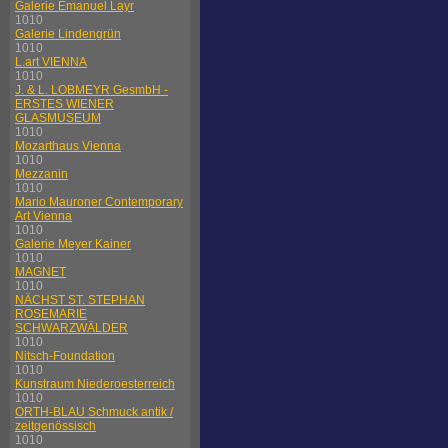
Galerie Emanuel Layr
1010
Galerie Lindengrün
1010
L.art VIENNA
1010
J. & L. LOBMEYR GesmbH -
ERSTES WIENER
GLASMUSEUM
1010
Mozarthaus Vienna
1010
Mezzanin
1010
Mario Mauroner Contemporary
Art Vienna
1010
Galerie Meyer Kainer
1010
MAGNET
1010
NÄCHST ST. STEPHAN
ROSEMARIE
SCHWARZWÄLDER
1010
Nitsch-Foundation
1010
Kunstraum Niederoesterreich
1010
ORTH-BLAU Schmuck antik /
zeitgenössisch
1010