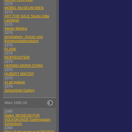
1070
MÖBEL MUSEUM WIEN
1070
ART FOR SALE Studio Gitta
Landgraf
1070
Atelier Martinz
1070
art:phalanx - Kunst- und
Kommunikationsbüro
1070
PLANK
1070
REIFFENSTEIN
1070
HERWIG MARIA STARK
1070
HUBERT WINTER
1070
zs art galerie
1070
Zeitvertrieb Gallery
Wien 1080 (4)
1080
Österr. MUSEUM FÜR
VOLKSKUNDE Gartenpalais
Schönborn
1080