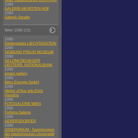
Slow. Kulturzentrum KOROTAN
1080
GALERIE AM ROTEN HOF
1080
Galerie Serafin
Wien 1090 (15)
1090
Gartenpalais LIECHTENSTEIN
1090
SIGMUND FREUD MUSEUM
1090
GELDMUSEUM DER
OESTERR. NATIONALBANK
1090
amani gallery
1090
Wien Energie GmbH
1090
Atelier of fine arts Erich
Handlos
1090
FOTOGALERIE WIEN
1090
Fortuna Galerie
1090
GERERSDORFER
1090
JOSEPHINUM - Sammlungen
der medizinischen Universität