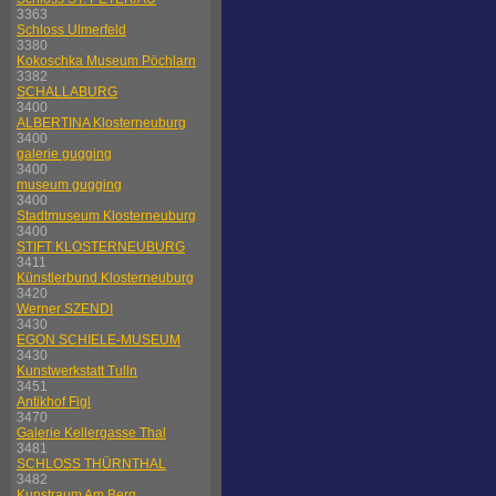
3363
Schloss Ulmerfeld
3380
Kokoschka Museum Pöchlarn
3382
SCHALLABURG
3400
ALBERTINA Klosterneuburg
3400
galerie gugging
3400
museum gugging
3400
Stadtmuseum Klosterneuburg
3400
STIFT KLOSTERNEUBURG
3411
Künstlerbund Klosterneuburg
3420
Werner SZENDI
3430
EGON SCHIELE-MUSEUM
3430
Kunstwerkstatt Tulln
3451
Antikhof Figl
3470
Galerie Kellergasse Thal
3481
SCHLOSS THÜRNTHAL
3482
Kunstraum Am Berg