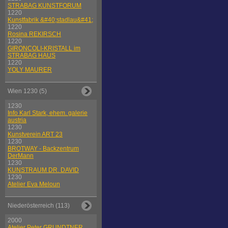
STRABAG KUNSTFORUM
1220
Kunstfabrik &#40;stadlau&#41;
1220
Rosina REKIRSCH
1220
GIRONCOLI-KRISTALL im
STRABAG HAUS
1220
YOLY MAURER
Wien 1230 (5)
1230
Info Karl Stark, ehem. galerie
austria
1230
Kunstverein ART 23
1230
BROTWAY - Backzentrum
DerMann
1230
KUNSTRAUM DR. DAVID
1230
Atelier Eva Meloun
Niederösterreich (113)
2000
Atelier Peter GRUNDTNER