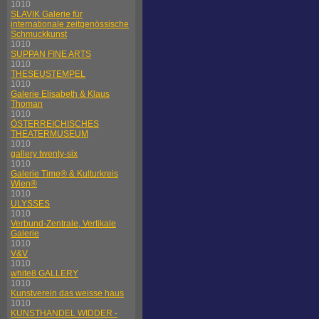
1010
SLAVIK Galerie für
internationale zeitgenössische
Schmuckkunst
1010
SUPPAN FINE ARTS
1010
THESEUSTEMPEL
1010
Galerie Elisabeth & Klaus
Thoman
1010
ÖSTERREICHISCHES
THEATERMUSEUM
1010
gallery twenty-six
1010
Galerie Time® & Kulturkreis
Wien®
1010
ULYSSES
1010
Verbund-Zentrale, Vertikale
Galerie
1010
V&V
1010
white8 GALLERY
1010
Kunstverein das weisse haus
1010
KUNSTHANDEL WIDDER -