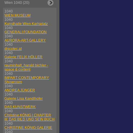
Wien 1040 (20)
1040
WIEN MUSEUM
1040
Kunsthalle Wien Karlsplatz
1040
GENERALI FOUNDATION
1040
AURORA-ART-GALLERY
1040
discotec.at
1040
Galerie FELIX HÖLLER
1040
rauminhalt_harald bichler -
space & content
1040
IMPART CONTEMPORARY
Showroom
1040
ANDREA JÜNGER
1040
Galerie Lisa Kandlhofer
1040
DAS KUNSTWERK
1040
Christine KÖNIG | CHAPTER
III: DAS BILD UND SEIN BUCH
1040
CHRISTINE KÖNIG GALERIE
1040