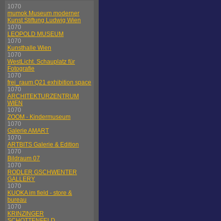
1070
mumok Museum moderner
Kunst Stiftung Ludwig Wien
1070
LEOPOLD MUSEUM
1070
Kunsthalle Wien
1070
WestLicht. Schauplatz für
Fotografie
1070
frei_raum Q21 exhibition space
1070
ARCHITEKTURZENTRUM
WIEN
1070
ZOOM - Kindermuseum
1070
Galerie AMART
1070
ARTBITS Galerie & Edition
1070
Bildraum 07
1070
RODLER GSCHWENTER
GALLERY
1070
KUOKA im field - store &
bureau
1070
KRINZINGER
SCHOTTENFELD