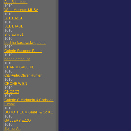
Alte Schmiede
1010
Wien Museum MUSA
1010
BEL ETAGE
1010
BEL ETAGE
1010
Bildraum 01
1010
bechter kastowsky galerie
1010
Galerie Susanne Bauer
1010
bahoe art house
1010
CHARIM GALERIE
1010
City-Antik Oliver Hunter
1010
CRONE WIEN
1010
CHOBOT
1010
Galerie C Michaela & Christian
Czaak
1010
DOROTHEUM GmbH & Co KG
1010
GALLERY EZZO
1010
Splitter Art