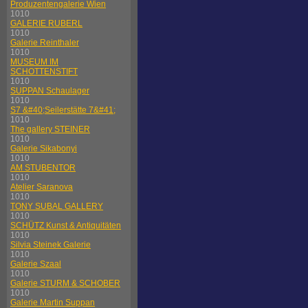
Produzentengalerie Wien
1010
GALERIE RUBERL
1010
Galerie Reinthaler
1010
MUSEUM IM
SCHOTTENSTIFT
1010
SUPPAN Schaulager
1010
S7 &#40;Seilerstätte 7&#41;
1010
The gallery STEINER
1010
Galerie Sikabonyi
1010
AM STUBENTOR
1010
Atelier Saranova
1010
TONY SUBAL GALLERY
1010
SCHÜTZ Kunst & Antiquitäten
1010
Silvia Steinek Galerie
1010
Galerie Szaal
1010
Galerie STURM & SCHOBER
1010
Galerie Martin Suppan