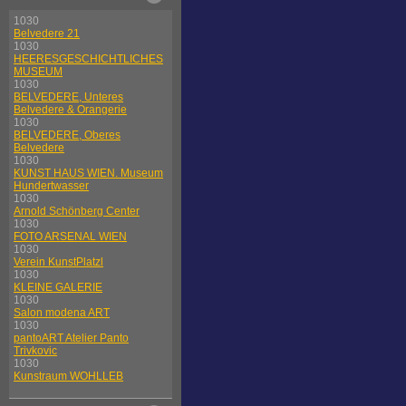
1030
Belvedere 21
1030
HEERESGESCHICHTLICHES
MUSEUM
1030
BELVEDERE, Unteres
Belvedere & Orangerie
1030
BELVEDERE, Oberes
Belvedere
1030
KUNST HAUS WIEN. Museum
Hundertwasser
1030
Arnold Schönberg Center
1030
FOTO ARSENAL WIEN
1030
Verein KunstPlatzl
1030
KLEINE GALERIE
1030
Salon modena ART
1030
pantoART Atelier Panto
Trivkovic
1030
Kunstraum WOHLLEB