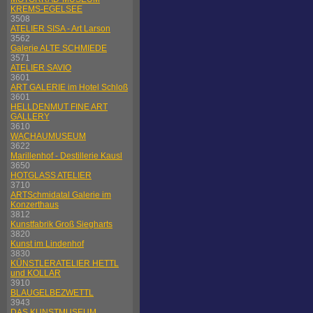
KREMS-EGELSEE
3508
ATELIER SISA - Art Larson
3562
Galerie ALTE SCHMIEDE
3571
ATELIER SAVIO
3601
ART GALERIE im Hotel Schloß
3601
HELLDENMUT FINE ART
GALLERY
3610
WACHAUMUSEUM
3622
Marillenhof - Destillerie Kausl
3650
HOTGLASS ATELIER
3710
ARTSchmidatal Galerie im
Konzerthaus
3812
Kunstfabrik Groß Siegharts
3820
Kunst im Lindenhof
3830
KÜNSTLERATELIER HETTL
und KOLLAR
3910
BLAUGELBEZWETTL
3943
DAS KUNSTMUSEUM