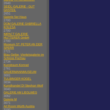
2640
SEIDL-GALERIE - GUT
GASTEIL
2651
Galerie 5er Haus
2700
DOM GALERIE GABRIELLA
KOLESA
2700
IMPACT GALERIE,
HUTTERER GmbH
2700
Museum ST. PETER AN DER
SPERR
2721
Blau-Gelbe -Viertelsgalerie im
Schloss Fischau
2734
Kunstraum Konrad
2761
GAUERMANNMUSEUM
3001
TULBINGER KOGEL
3034
Kunsthandel DI Stephan Wolf
3040
GALERIE AM LIEGLWEG
3062
Galerie M
3071
Art Room Würth Austria
3100