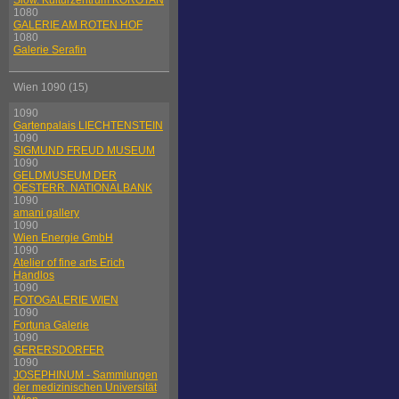
Slow. Kulturzentrum KOROTAN
1080
GALERIE AM ROTEN HOF
1080
Galerie Serafin
Wien 1090 (15)
1090
Gartenpalais LIECHTENSTEIN
1090
SIGMUND FREUD MUSEUM
1090
GELDMUSEUM DER
OESTERR. NATIONALBANK
1090
amani gallery
1090
Wien Energie GmbH
1090
Atelier of fine arts Erich
Handlos
1090
FOTOGALERIE WIEN
1090
Fortuna Galerie
1090
GERERSDORFER
1090
JOSEPHINUM - Sammlungen
der medizinischen Universität