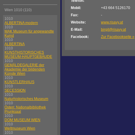
Telefon:
Mobil:
+43 664 5126170
Wien 1010 (110)
Fax:
-
1010
Website:
www.risavy.at
ALBERTINA modern
1010
E-Mail:
birgit@risavy.at
MAK Museum für angewandte
Kunst
Facebook:
Zur Facebookseite »
1010
ALBERTINA
1010
KUNSTHISTORISCHES
MUSEUM-HAUPTGEBÄUDE
1010
GEMÄLDEGALERIE der
Akademie der bildenden
Künste Wien
1010
KÜNSTLERHAUS
1010
SECESSION
1010
Naturhistorisches Museum
1010
Österr. Nationalbibliothek
Prunksaal
1010
DOM MUSEUM WIEN
1010
Weltmuseum Wien
1010