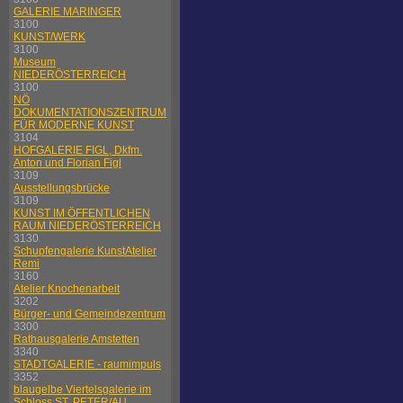
GALERIE MARINGER
3100
KUNST/WERK
3100
Museum
NIEDERÖSTERREICH
3100
NÖ
DOKUMENTATIONSZENTRUM
FÜR MODERNE KUNST
3104
HOFGALERIE FIGL, Dkfm.
Anton und Florian Figl
3109
Ausstellungsbrücke
3109
KUNST IM ÖFFENTLICHEN
RAUM NIEDERÖSTERREICH
3130
Schupfengalerie KunstAtelier
Remi
3160
Atelier Knochenarbeit
3202
Bürger- und Gemeindezentrum
3300
Rathausgalerie Amstetten
3340
STADTGALERIE - raumimpuls
3352
blaugelbe Viertelsgalerie im
Schloss ST. PETER/AU