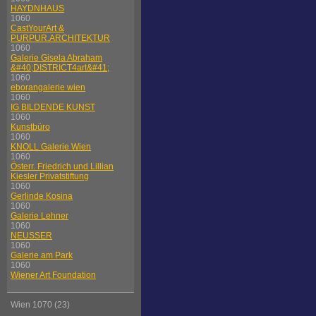
HAYDNHAUS
1060
CastYourArt &
PURPUR.ARCHITEKTUR
1060
Galerie Gisela Abraham
&#40;DISTRICT4art&#41;
1060
eborangalerie wien
1060
IG BILDENDE KUNST
1060
Kunstbüro
1060
KNOLL Galerie Wien
1060
Österr. Friedrich und Lillian
Kiesler Privatstiftung
1060
Gerlinde Kosina
1060
Galerie Lehner
1060
NEUSSER
1060
Galerie am Park
1060
Wiener Art Foundation
Wien 1070 (23)