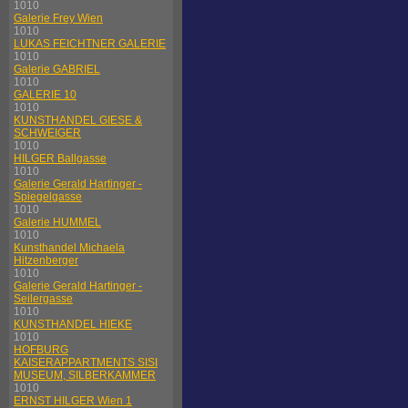
1010
Galerie Frey Wien
1010
LUKAS FEICHTNER GALERIE
1010
Galerie GABRIEL
1010
GALERIE 10
1010
KUNSTHANDEL GIESE &
SCHWEIGER
1010
HILGER Ballgasse
1010
Galerie Gerald Hartinger -
Spiegelgasse
1010
Galerie HUMMEL
1010
Kunsthandel Michaela
Hitzenberger
1010
Galerie Gerald Hartinger -
Seilergasse
1010
KUNSTHANDEL HIEKE
1010
HOFBURG
KAISERAPPARTMENTS SISI
MUSEUM, SILBERKAMMER
1010
ERNST HILGER Wien 1