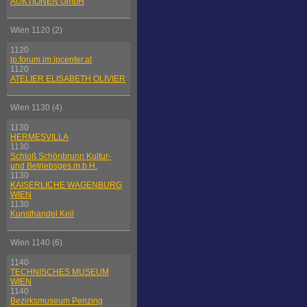
AUKTIONEN GmbH
Wien 1120 (2)
1120
ip.forum im ipcenter.at
1120
ATELIER ELISABETH OLIVIER
Wien 1130 (4)
1130
HERMESVILLA
1130
Schloß Schönbrunn Kultur-
und Betriebsges.m.b.H.
1130
KAISERLICHE WAGENBURG
WIEN
1130
Kunsthandel Keil
Wien 1140 (6)
1140
TECHNISCHES MUSEUM
WIEN
1140
Bezirksmuseum Penzing