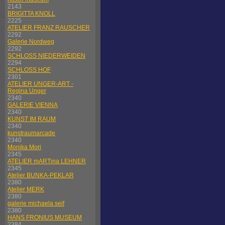
2143
BRIGITTA KNOLL
2225
ATELIER FRANZ RAUSCHER
2292
Galerie Nordweg
2292
SCHLOSS NIEDERWEIDEN
2294
SCHLOSS HOF
2301
ATELIER UNGER-ART -
Regina Unger
2340
GALERIE VIENNA
2340
KUNST IM RAUM
2340
kunstraumarcade
2340
Monika Mori
2345
ATELIER mARTina LEHNER
2345
Atelier BUNKA-PEKLAR
2380
Atelier MERK
2380
galerie michaela seif
2380
HANS FRONIUS MUSEUM
2384