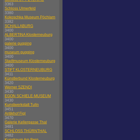
3363
Schloss Ulmerfeld
3380
Kokoschka Museum Pöchlarn
3382
SCHALLABURG
3400
ALBERTINA Klosterneuburg
3400
galerie gugging
3400
museum gugging
3400
Stadtmuseum Klosterneuburg
3400
STIFT KLOSTERNEUBURG
3411
Künstlerbund Klosterneuburg
3420
Werner SZENDI
3430
EGON SCHIELE-MUSEUM
3430
Kunstwerkstatt Tulln
3451
Antikhof Figl
3470
Galerie Kellergasse Thal
3481
SCHLOSS THÜRNTHAL
3482
Kunstraum Am Berg