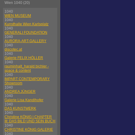
Wien 1040 (20)
1040
WIEN MUSEUM
1040
Kunsthalle Wien Karlsplatz
1040
GENERALI FOUNDATION
1040
AURORA-ART-GALLERY
1040
discotec.at
1040
Galerie FELIX HÖLLER
1040
rauminhalt_harald bichler -
space & content
1040
IMPART CONTEMPORARY
Showroom
1040
ANDREA JÜNGER
1040
Galerie Lisa Kandlhofer
1040
DAS KUNSTWERK
1040
Christine KÖNIG | CHAPTER
III: DAS BILD UND SEIN BUCH
1040
CHRISTINE KÖNIG GALERIE
1040