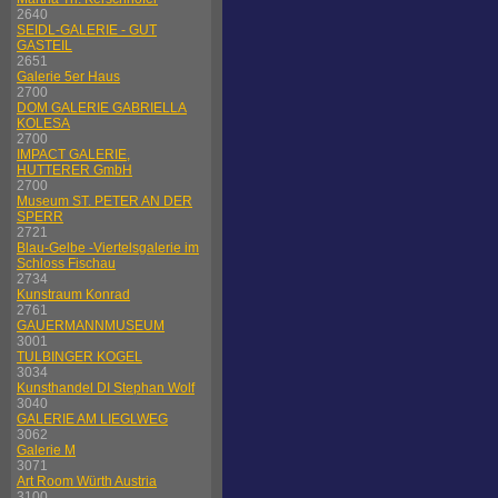
2640
SEIDL-GALERIE - GUT
GASTEIL
2651
Galerie 5er Haus
2700
DOM GALERIE GABRIELLA
KOLESA
2700
IMPACT GALERIE,
HUTTERER GmbH
2700
Museum ST. PETER AN DER
SPERR
2721
Blau-Gelbe -Viertelsgalerie im
Schloss Fischau
2734
Kunstraum Konrad
2761
GAUERMANNMUSEUM
3001
TULBINGER KOGEL
3034
Kunsthandel DI Stephan Wolf
3040
GALERIE AM LIEGLWEG
3062
Galerie M
3071
Art Room Würth Austria
3100