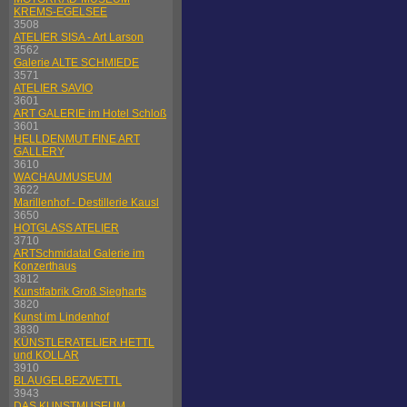
KREMS-EGELSEE
3508
ATELIER SISA - Art Larson
3562
Galerie ALTE SCHMIEDE
3571
ATELIER SAVIO
3601
ART GALERIE im Hotel Schloß
3601
HELLDENMUT FINE ART
GALLERY
3610
WACHAUMUSEUM
3622
Marillenhof - Destillerie Kausl
3650
HOTGLASS ATELIER
3710
ARTSchmidatal Galerie im
Konzerthaus
3812
Kunstfabrik Groß Siegharts
3820
Kunst im Lindenhof
3830
KÜNSTLERATELIER HETTL
und KOLLAR
3910
BLAUGELBEZWETTL
3943
DAS KUNSTMUSEUM