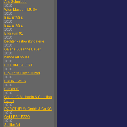
Alte Schmiede
1010
Wien Museum MUSA
1010
BEL ETAGE
1010
BEL ETAGE
1010
Bildraum 01
1010
bechter kastowsky galerie
1010
Galerie Susanne Bauer
1010
bahoe art house
1010
CHARIM GALERIE
1010
City-Antik Oliver Hunter
1010
CRONE WIEN
1010
CHOBOT
1010
Galerie C Michaela & Christian
Czaak
1010
DOROTHEUM GmbH & Co KG
1010
GALLERY EZZO
1010
Splitter Art