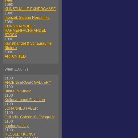
Wien
1090
KUNSTHALLE EXNERGASSE
1090
menzel. Galerie Nordafrika
1090
KUNSTHANDEL /
RAHMENFACHHANDEL
STOCK
1090
Kunsthandel & Schauräume
Steinek
1090
ARTUNITED
Wien 1100 (7)
1100
ANZENBERGER GALLERY
1100
Bildraum Studio
1100
Kulturverband Favoriten
1100
JOHANNES FABER
1100
OstLicht. Galerie für Fotografie
1100
photon gallery
1100
RESSLER KUNST