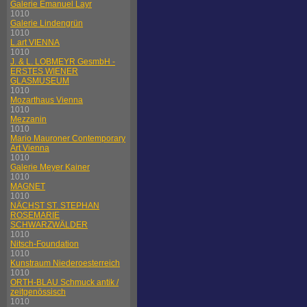
Galerie Emanuel Layr
1010
Galerie Lindengrün
1010
L.art VIENNA
1010
J. & L. LOBMEYR GesmbH -
ERSTES WIENER
GLASMUSEUM
1010
Mozarthaus Vienna
1010
Mezzanin
1010
Mario Mauroner Contemporary
Art Vienna
1010
Galerie Meyer Kainer
1010
MAGNET
1010
NÄCHST ST. STEPHAN
ROSEMARIE
SCHWARZWÄLDER
1010
Nitsch-Foundation
1010
Kunstraum Niederoesterreich
1010
ORTH-BLAU Schmuck antik /
zeitgenössisch
1010