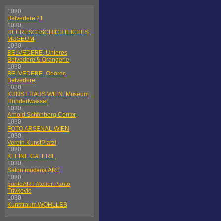
1030
Belvedere 21
1030
HEERESGESCHICHTLICHES
MUSEUM
1030
BELVEDERE, Unteres
Belvedere & Orangerie
1030
BELVEDERE, Oberes
Belvedere
1030
KUNST HAUS WIEN. Museum
Hundertwasser
1030
Arnold Schönberg Center
1030
FOTO ARSENAL WIEN
1030
Verein KunstPlatzl
1030
KLEINE GALERIE
1030
Salon modena ART
1030
pantoART Atelier Panto
Trivkovic
1030
Kunstraum WOHLLEB