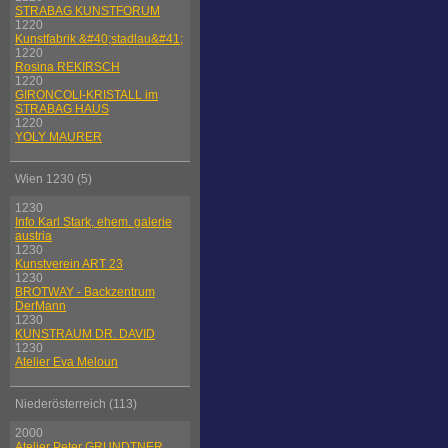
STRABAG KUNSTFORUM
1220
Kunstfabrik &#40;stadlau&#41;
1220
Rosina REKIRSCH
1220
GIRONCOLI-KRISTALL im
STRABAG HAUS
1220
YOLY MAURER
Wien 1230 (5)
1230
Info Karl Stark, ehem. galerie
austria
1230
Kunstverein ART 23
1230
BROTWAY - Backzentrum
DerMann
1230
KUNSTRAUM DR. DAVID
1230
Atelier Eva Meloun
Niederösterreich (113)
2000
Atelier Peter GRUNDTNER