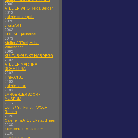
2000
ATELIER WHG Helga Berger
2013
galerie untergrub
2020
grenzART
2062
KULTARTpulkautal
2073
Atelier ARTani, Anita
Windhager
2082
KULTUR•PUNKT HARDEGG
2103
ATELIER MARTINA
SCHETTINA
2103
Fine-Art 31
2103
galerie-le-art
2103
LANGENZERSDORF
MUSEUM
2115
wolf´s@rt - kunst – WOLF
Roman
2120
Galerie im ATELIERstaudinger
2130
Kunstverein Mistelbach
2130
nitsch museum