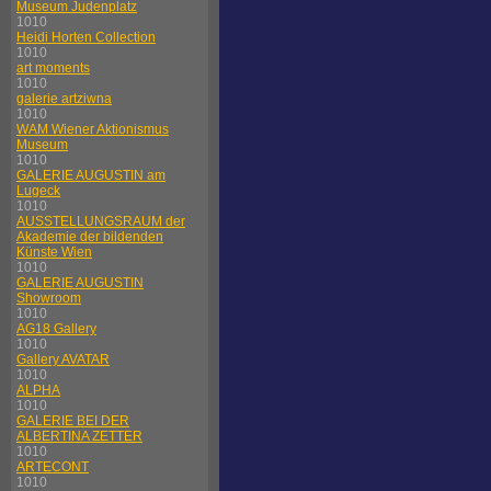
Museum Judenplatz
1010
Heidi Horten Collection
1010
art moments
1010
galerie artziwna
1010
WAM Wiener Aktionismus
Museum
1010
GALERIE AUGUSTIN am
Lugeck
1010
AUSSTELLUNGSRAUM der
Akademie der bildenden
Künste Wien
1010
GALERIE AUGUSTIN
Showroom
1010
AG18 Gallery
1010
Gallery AVATAR
1010
ALPHA
1010
GALERIE BEI DER
ALBERTINA ZETTER
1010
ARTECONT
1010