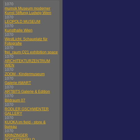
1070
mumok Museum moderner
Kunst Stiftung Ludwig Wien
1070
LEOPOLD MUSEUM
1070
Kunsthalle Wien
1070
WestLicht. Schauplatz für
Fotografie
1070
frei_raum Q21 exhibition space
1070
ARCHITEKTURZENTRUM
WIEN
1070
ZOOM - Kindermuseum
1070
Galerie AMART
1070
ARTBITS Galerie & Edition
1070
Bildraum 07
1070
RODLER GSCHWENTER
GALLERY
1070
KUOKA im field - store &
bureau
1070
KRINZINGER
SCHOTTENFELD