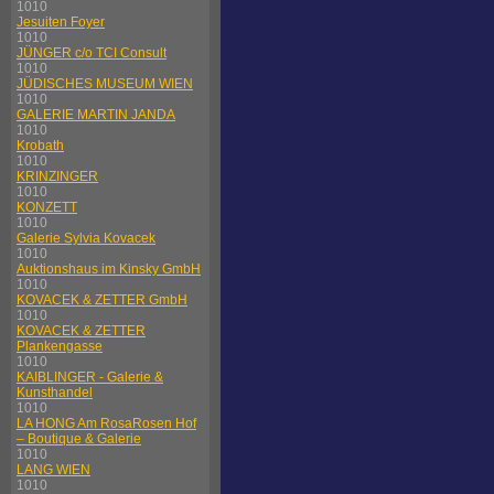
1010
Jesuiten Foyer
1010
JÜNGER c/o TCI Consult
1010
JÜDISCHES MUSEUM WIEN
1010
GALERIE MARTIN JANDA
1010
Krobath
1010
KRINZINGER
1010
KONZETT
1010
Galerie Sylvia Kovacek
1010
Auktionshaus im Kinsky GmbH
1010
KOVACEK & ZETTER GmbH
1010
KOVACEK & ZETTER
Plankengasse
1010
KAIBLINGER - Galerie &
Kunsthandel
1010
LA HONG Am RosaRosen Hof
– Boutique & Galerie
1010
LANG WIEN
1010