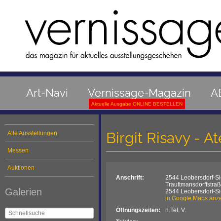
Art-Navi
Vernissage-Magazin
A
Aktuelle Ausgabe ONLINE BESTELLEN
Birgit Risavy - A
Alle Ausstellungen
Messen
Auktionen
Anschrift:
2544 Leobersdorf-S
Trauttmansdorffstra
Galerien
2544 Leobersdorf-S
in Google Maps anz
Öffnungszeiten:
n.Tel. V.