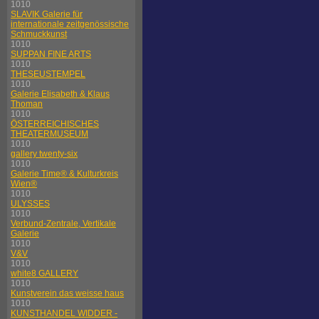
1010
SLAVIK Galerie für
internationale zeitgenössische
Schmuckkunst
1010
SUPPAN FINE ARTS
1010
THESEUSTEMPEL
1010
Galerie Elisabeth & Klaus
Thoman
1010
ÖSTERREICHISCHES
THEATERMUSEUM
1010
gallery twenty-six
1010
Galerie Time® & Kulturkreis
Wien®
1010
ULYSSES
1010
Verbund-Zentrale, Vertikale
Galerie
1010
V&V
1010
white8 GALLERY
1010
Kunstverein das weisse haus
1010
KUNSTHANDEL WIDDER -