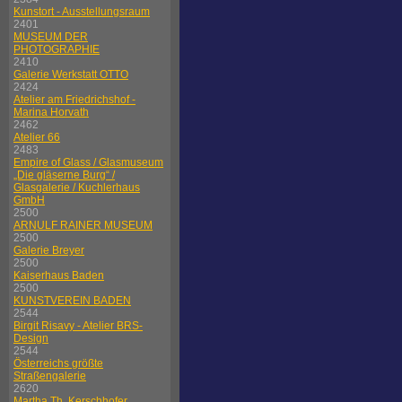
Kunstort - Ausstellungsraum
2401
MUSEUM DER
PHOTOGRAPHIE
2410
Galerie Werkstatt OTTO
2424
Atelier am Friedrichshof -
Marina Horvath
2462
Atelier 66
2483
Empire of Glass / Glasmuseum
„Die gläserne Burg“ /
Glasgalerie / Kuchlerhaus
GmbH
2500
ARNULF RAINER MUSEUM
2500
Galerie Breyer
2500
Kaiserhaus Baden
2500
KUNSTVEREIN BADEN
2544
Birgit Risavy - Atelier BRS-
Design
2544
Österreichs größte
Straßengalerie
2620
Martha Th. Kerschhofer