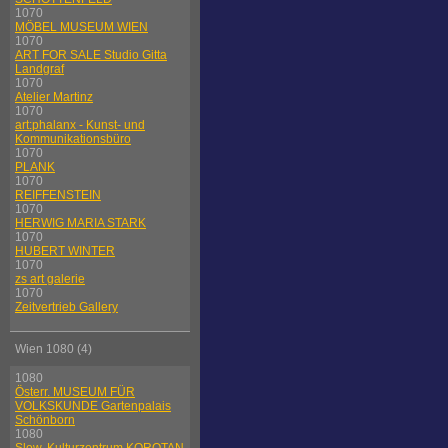
1070
MÖBEL MUSEUM WIEN
1070
ART FOR SALE Studio Gitta
Landgraf
1070
Atelier Martinz
1070
art:phalanx - Kunst- und
Kommunikationsbüro
1070
PLANK
1070
REIFFENSTEIN
1070
HERWIG MARIA STARK
1070
HUBERT WINTER
1070
zs art galerie
1070
Zeitvertrieb Gallery
Wien 1080 (4)
1080
Österr. MUSEUM FÜR
VOLKSKUNDE Gartenpalais
Schönborn
1080