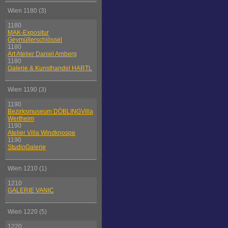
Wien 1180 (3)
1180
MAK-Expositur
Geymüllerschlössel
1180
Art Atelier Daniel Amberg
1180
Galerie & Kunsthandel HARTL
Wien 1190 (3)
1190
Bezirksmuseum DÖBLINGVilla
Wertheim
1190
Atelier Villa Windknospe
1190
StudioGalerie
Wien 1210 (1)
1210
GALERIE VANIC
Wien 1220 (5)
1220