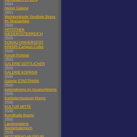
3484
Atelier Galerie
3491
Weinkontraste Vinothek Strass
im Strassertale
3500
ARTOTHEK
NIEDERÖSTERREICH
3500
DONAU-UNIVERSITÄT
KREMS Campus Cultur
3500
Forum Frohner
3500
GALERIE GÖTTLICHER
3500
GALERIE KOPRIVA
3500
Galerie STADTPARK
3500
galeriekrems im museumkrems
3500
Karikaturmuseum Krems
3500
KULTUR MITTE
3500
Kunsthalle Krems
3500
Landesgalerie
Niederösterreich
3500
MOTORRAD-MUSEUM