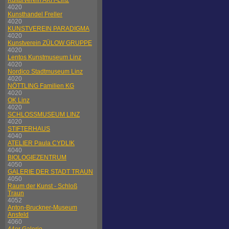
Kulturverein AKH-Linz
4020
Kunsthandel Freller
4020
KUNSTVEREIN PARADIGMA
4020
Kunstverein ZÜLOW GRUPPE
4020
Lentos Kunstmuseum Linz
4020
Nordico Stadtmuseum Linz
4020
NÖTTLING Familien KG
4020
OK Linz
4020
SCHLOSSMUSEUM LINZ
4020
STIFTERHAUS
4040
ATELIER Paula CYDLIK
4040
BIOLOGIEZENTRUM
4050
GALERIE DER STADT TRAUN
4050
Raum der Kunst - Schloß
Traun
4052
Anton-Bruckner-Museum
Ansfeld
4060