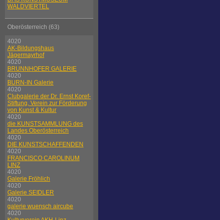
WALDVIERTEL
Oberösterreich (63)
4020
AK-Bildungshaus
Jägermayrhof
4020
BRUNNHOFER GALERIE
4020
BURN-IN Galerie
4020
Clubgalerie der Dr. Ernst Koref-
Stiftung, Verein zur Förderung
von Kunst & Kultur
4020
die KUNSTSAMMLUNG des
Landes Oberösterreich
4020
DIE KUNSTSCHAFFENDEN
4020
FRANCISCO CAROLINUM
LINZ
4020
Galerie Fröhlich
4020
Galerie SEIDLER
4020
galerie wuensch aircube
4020