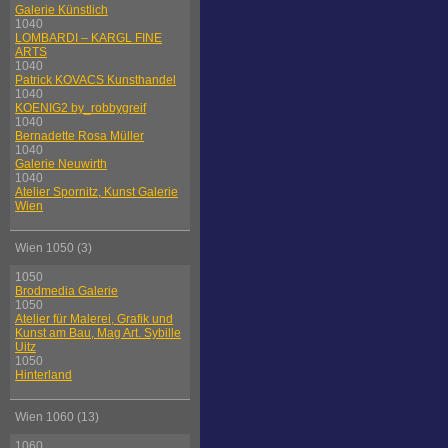
Galerie Künstlich
1040
LOMBARDI – KARGL FINE
ARTS
1040
Patrick KOVACS Kunsthandel
1040
KOENIG2 by_robbygreif
1040
Bernadette Rosa Müller
1040
Galerie Neuwirth
1040
Atelier Spornitz, Kunst Galerie
Wien
Wien 1050 (3)
1050
Brodmedia Galerie
1050
Atelier für Malerei, Grafik und
Kunst am Bau, Mag Art. Sybille
Uitz
1050
Hinterland
Wien 1060 (13)
1060