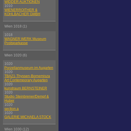
WIDDER AUKTIONEN
1010
WIENERROITHER &
KOHLBACHER GMBH
Wien 1018 (1)
1018
WAGNER:WERK Museum
Postsparkasse
Wien 1020 (6)
1020
Porzellanmuseum im Augarten
1020
TBA21-Thyssen-Bornemisza
Art Contemporary Augarten
1020
kunstraum BERNSTEINER
1020
Studio Steinbrener/Dempf &
Huber
1020
section.a
1020
GALERIE MICHAELA STOCK
Wien 1030 (12)