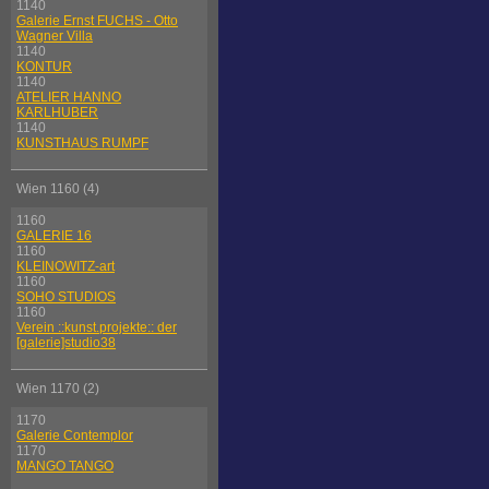
1140
Galerie Ernst FUCHS - Otto
Wagner Villa
1140
KONTUR
1140
ATELIER HANNO
KARLHUBER
1140
KUNSTHAUS RUMPF
Wien 1160 (4)
1160
GALERIE 16
1160
KLEINOWITZ-art
1160
SOHO STUDIOS
1160
Verein ::kunst.projekte:: der
[galerie]studio38
Wien 1170 (2)
1170
Galerie Contemplor
1170
MANGO TANGO