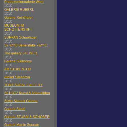
Produzentengalerie Wien
1010
GALERIE RUBERL
1010
Galerie Reinthaler
1010
MUSEUM IM
SCHOTTENSTIFT
1010
SUPPAN Schaulager
1010
S7 &#40;Seilerstätte 7&#41;
1010
The gallery STEINER
1010
Galerie Sikabonyi
1010
AM STUBENTOR
1010
Atelier Saranova
1010
TONY SUBAL GALLERY
1010
SCHÜTZ Kunst & Antiquitäten
1010
Silvia Steinek Galerie
1010
Galerie Szaal
1010
Galerie STURM & SCHOBER
1010
Galerie Martin Suppan