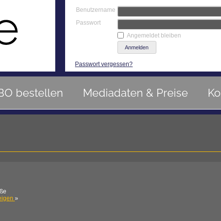
Benutzername
Passwort
Angemeldet bleiben
Passwort vergessen?
BO bestellen
Mediadaten & Preise
Ko
aße
eigen
»