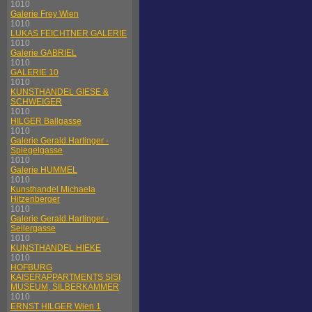
1010
Galerie Frey Wien
1010
LUKAS FEICHTNER GALERIE
1010
Galerie GABRIEL
1010
GALERIE 10
1010
KUNSTHANDEL GIESE &
SCHWEIGER
1010
HILGER Ballgasse
1010
Galerie Gerald Hartinger -
Spiegelgasse
1010
Galerie HUMMEL
1010
Kunsthandel Michaela
Hitzenberger
1010
Galerie Gerald Hartinger -
Seilergasse
1010
KUNSTHANDEL HIEKE
1010
HOFBURG
KAISERAPPARTMENTS SISI
MUSEUM, SILBERKAMMER
1010
ERNST HILGER Wien 1