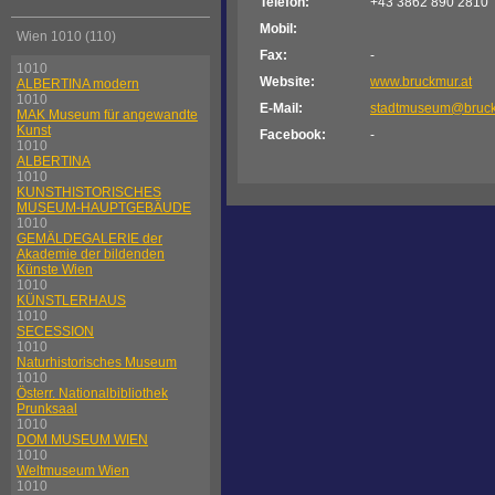
Telefon:
+43 3862 890 2810
Mobil:
Wien 1010 (110)
Fax:
-
1010
Website:
www.bruckmur.at
ALBERTINA modern
1010
E-Mail:
stadtmuseum@bruck
MAK Museum für angewandte
Kunst
Facebook:
-
1010
ALBERTINA
1010
KUNSTHISTORISCHES
MUSEUM-HAUPTGEBÄUDE
1010
GEMÄLDEGALERIE der
Akademie der bildenden
Künste Wien
1010
KÜNSTLERHAUS
1010
SECESSION
1010
Naturhistorisches Museum
1010
Österr. Nationalbibliothek
Prunksaal
1010
DOM MUSEUM WIEN
1010
Weltmuseum Wien
1010