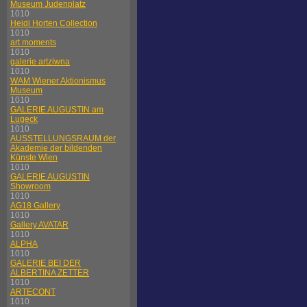
Museum Judenplatz
1010
Heidi Horten Collection
1010
art moments
1010
galerie artziwna
1010
WAM Wiener Aktionismus
Museum
1010
GALERIE AUGUSTIN am
Lugeck
1010
AUSSTELLUNGSRAUM der
Akademie der bildenden
Künste Wien
1010
GALERIE AUGUSTIN
Showroom
1010
AG18 Gallery
1010
Gallery AVATAR
1010
ALPHA
1010
GALERIE BEI DER
ALBERTINA ZETTER
1010
ARTECONT
1010