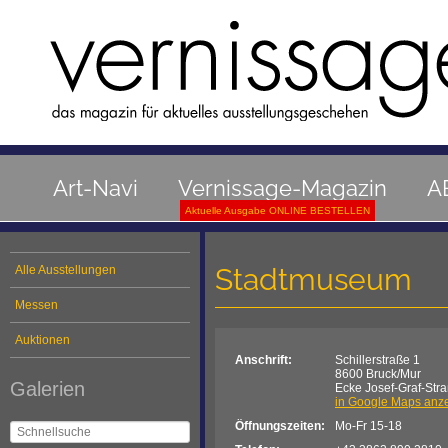
Art-Navi
Vernissage-Magazin
A
Aktuelle Ausgabe ONLINE BESTELLEN
Stadtmuseum
Alle Ausstellungen
Messen
Auktionen
Anschrift:
Schillerstraße 1
8600 Bruck/Mur
Galerien
Ecke Josef-Graf-Str
in Google Maps anz
Öffnungszeiten:
Mo-Fr 15-18