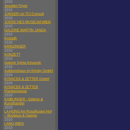
1010
Jesuiten Foyer
1010
JÜNGER c/o TCI Consult
1010
JÜDISCHES MUSEUM WIEN
1010
GALERIE MARTIN JANDA
1010
Krobath
1010
KRINZINGER
1010
KONZETT
1010
Galerie Sylvia Kovacek
1010
Auktionshaus im Kinsky GmbH
1010
KOVACEK & ZETTER GmbH
1010
KOVACEK & ZETTER
Plankengasse
1010
KAIBLINGER - Galerie &
Kunsthandel
1010
LA HONG Am RosaRosen Hof
– Boutique & Galerie
1010
LANG WIEN
1010