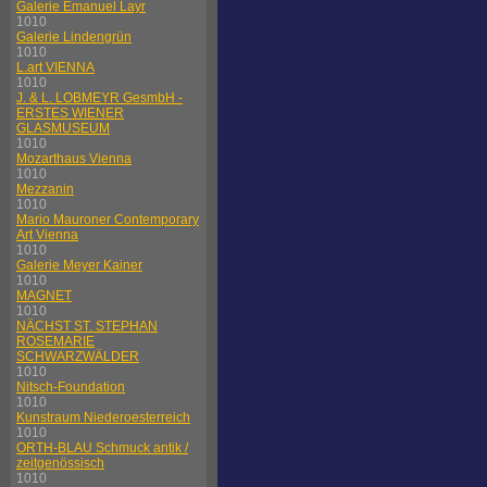
Galerie Emanuel Layr
1010
Galerie Lindengrün
1010
L.art VIENNA
1010
J. & L. LOBMEYR GesmbH -
ERSTES WIENER
GLASMUSEUM
1010
Mozarthaus Vienna
1010
Mezzanin
1010
Mario Mauroner Contemporary
Art Vienna
1010
Galerie Meyer Kainer
1010
MAGNET
1010
NÄCHST ST. STEPHAN
ROSEMARIE
SCHWARZWÄLDER
1010
Nitsch-Foundation
1010
Kunstraum Niederoesterreich
1010
ORTH-BLAU Schmuck antik /
zeitgenössisch
1010