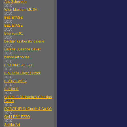
Alte Schmiede
1010
Wien Museum MUSA
1010
BEL ETAGE
1010
BEL ETAGE
1010
Bildraum 01
1010
bechter kastowsky galerie
1010
Galerie Susanne Bauer
1010
bahoe art house
1010
CHARIM GALERIE
1010
City-Antik Oliver Hunter
1010
CRONE WIEN
1010
CHOBOT
1010
Galerie C Michaela & Christian
Czaak
1010
DOROTHEUM GmbH & Co KG
1010
GALLERY EZZO
1010
Splitter Art