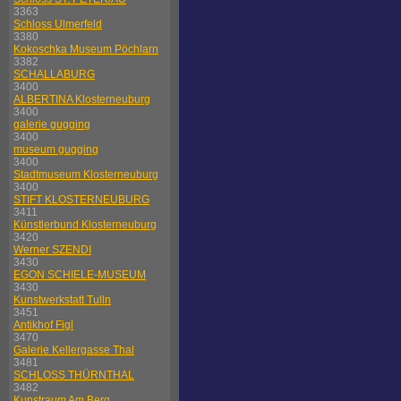
3363
Schloss Ulmerfeld
3380
Kokoschka Museum Pöchlarn
3382
SCHALLABURG
3400
ALBERTINA Klosterneuburg
3400
galerie gugging
3400
museum gugging
3400
Stadtmuseum Klosterneuburg
3400
STIFT KLOSTERNEUBURG
3411
Künstlerbund Klosterneuburg
3420
Werner SZENDI
3430
EGON SCHIELE-MUSEUM
3430
Kunstwerkstatt Tulln
3451
Antikhof Figl
3470
Galerie Kellergasse Thal
3481
SCHLOSS THÜRNTHAL
3482
Kunstraum Am Berg