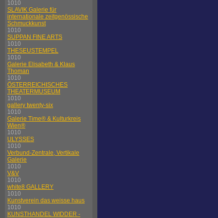
1010
SLAVIK Galerie für
internationale zeitgenössische
Schmuckkunst
1010
SUPPAN FINE ARTS
1010
THESEUSTEMPEL
1010
Galerie Elisabeth & Klaus
Thoman
1010
ÖSTERREICHISCHES
THEATERMUSEUM
1010
gallery twenty-six
1010
Galerie Time® & Kulturkreis
Wien®
1010
ULYSSES
1010
Verbund-Zentrale, Vertikale
Galerie
1010
V&V
1010
white8 GALLERY
1010
Kunstverein das weisse haus
1010
KUNSTHANDEL WIDDER -