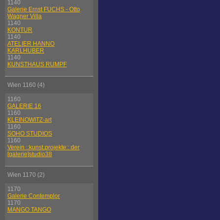
1140
Galerie Ernst FUCHS - Otto
Wagner Villa
1140
KONTUR
1140
ATELIER HANNO
KARLHUBER
1140
KUNSTHAUS RUMPF
Wien 1160 (4)
1160
GALERIE 16
1160
KLEINOWITZ-art
1160
SOHO STUDIOS
1160
Verein ::kunst.projekte:: der
[galerie]studio38
Wien 1170 (2)
1170
Galerie Contemplor
1170
MANGO TANGO