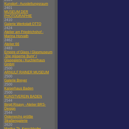
Kunstort - Ausstellungsraum
2401
MUSEUM DER
PHOTOGRAPHIE
2410
Galerie Werkstatt OTTO
2424
Atelier am Friedrichshof -
Marina Horvath
2462
Atelier 66
2483
Empire of Glass / Glasmuseum
„Die gläserne Burg“ /
Glasgalerie / Kuchlerhaus
GmbH
2500
ARNULF RAINER MUSEUM
2500
Galerie Breyer
2500
Kaiserhaus Baden
2500
KUNSTVEREIN BADEN
2544
Birgit Risavy - Atelier BRS-
Design
2544
Österreichs größte
Straßengalerie
2620
Martha Th. Kerschhofer