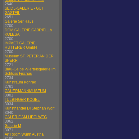
2640
SEIDL-GALERIE - GUT
GASTEIL
2651
Galerie 5er Haus
2700
DOM GALERIE GABRIELLA
KOLESA
2700
IMPACT GALERIE,
HUTTERER GmbH
2700
Museum ST. PETER AN DER
SPERR
2721
Blau-Gelbe -Viertelsgalerie im
Schloss Fischau
2734
Kunstraum Konrad
2761
GAUERMANNMUSEUM
3001
TULBINGER KOGEL
3034
Kunsthandel DI Stephan Wolf
3040
GALERIE AM LIEGLWEG
3062
Galerie M
3071
Art Room Würth Austria
3100