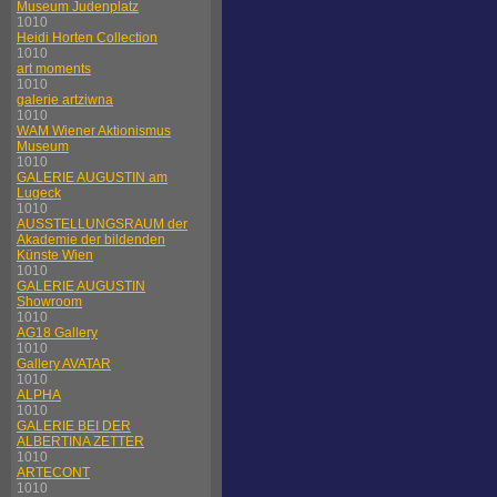
Museum Judenplatz
1010
Heidi Horten Collection
1010
art moments
1010
galerie artziwna
1010
WAM Wiener Aktionismus
Museum
1010
GALERIE AUGUSTIN am
Lugeck
1010
AUSSTELLUNGSRAUM der
Akademie der bildenden
Künste Wien
1010
GALERIE AUGUSTIN
Showroom
1010
AG18 Gallery
1010
Gallery AVATAR
1010
ALPHA
1010
GALERIE BEI DER
ALBERTINA ZETTER
1010
ARTECONT
1010