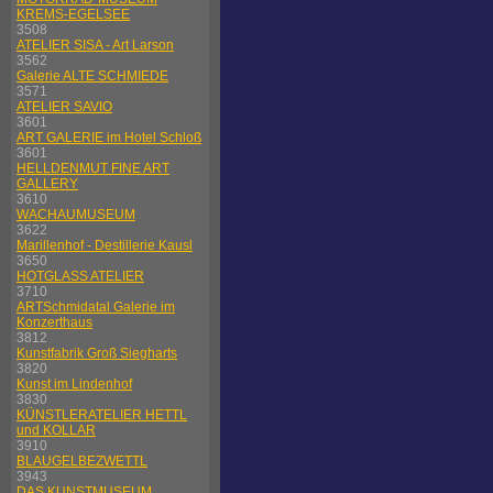
KREMS-EGELSEE
3508
ATELIER SISA - Art Larson
3562
Galerie ALTE SCHMIEDE
3571
ATELIER SAVIO
3601
ART GALERIE im Hotel Schloß
3601
HELLDENMUT FINE ART
GALLERY
3610
WACHAUMUSEUM
3622
Marillenhof - Destillerie Kausl
3650
HOTGLASS ATELIER
3710
ARTSchmidatal Galerie im
Konzerthaus
3812
Kunstfabrik Groß Siegharts
3820
Kunst im Lindenhof
3830
KÜNSTLERATELIER HETTL
und KOLLAR
3910
BLAUGELBEZWETTL
3943
DAS KUNSTMUSEUM