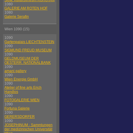
Slow. Kulturzentrum KOROTAN
1080
GALERIE AM ROTEN HOF
1080
Galerie Serafin
Wien 1090 (15)
1090
Gartenpalais LIECHTENSTEIN
1090
SIGMUND FREUD MUSEUM
1090
GELDMUSEUM DER
OESTERR. NATIONALBANK
1090
amani gallery
1090
Wien Energie GmbH
1090
Atelier of fine arts Erich
Handlos
1090
FOTOGALERIE WIEN
1090
Fortuna Galerie
1090
GERERSDORFER
1090
JOSEPHINUM - Sammlungen
der medizinischen Universität