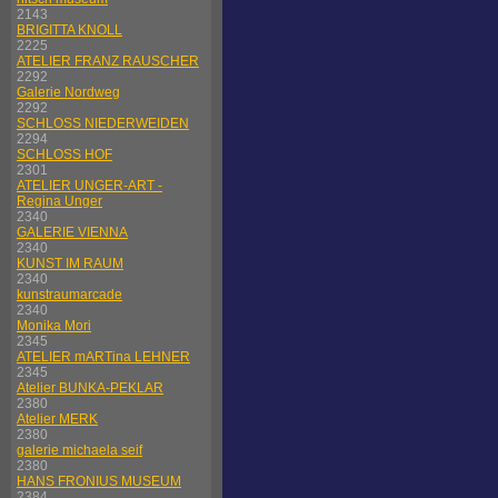
2143
BRIGITTA KNOLL
2225
ATELIER FRANZ RAUSCHER
2292
Galerie Nordweg
2292
SCHLOSS NIEDERWEIDEN
2294
SCHLOSS HOF
2301
ATELIER UNGER-ART -
Regina Unger
2340
GALERIE VIENNA
2340
KUNST IM RAUM
2340
kunstraumarcade
2340
Monika Mori
2345
ATELIER mARTina LEHNER
2345
Atelier BUNKA-PEKLAR
2380
Atelier MERK
2380
galerie michaela seif
2380
HANS FRONIUS MUSEUM
2384