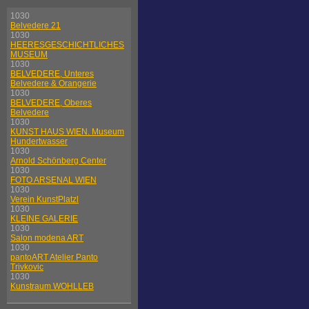
1030
Belvedere 21
1030
HEERESGESCHICHTLICHES
MUSEUM
1030
BELVEDERE, Unteres
Belvedere & Orangerie
1030
BELVEDERE, Oberes
Belvedere
1030
KUNST HAUS WIEN. Museum
Hundertwasser
1030
Arnold Schönberg Center
1030
FOTO ARSENAL WIEN
1030
Verein KunstPlatzl
1030
KLEINE GALERIE
1030
Salon modena ART
1030
pantoART Atelier Panto
Trivkovic
1030
Kunstraum WOHLLEB