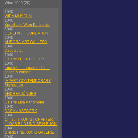
Wien 1040 (20)
1040
WIEN MUSEUM
1040
Kunsthalle Wien Karlsplatz
1040
GENERALI FOUNDATION
1040
AURORA-ART-GALLERY
1040
discotec.at
1040
Galerie FELIX HÖLLER
1040
rauminhalt_harald bichler -
space & content
1040
IMPART CONTEMPORARY
Showroom
1040
ANDREA JÜNGER
1040
Galerie Lisa Kandlhofer
1040
DAS KUNSTWERK
1040
Christine KÖNIG | CHAPTER
III: DAS BILD UND SEIN BUCH
1040
CHRISTINE KÖNIG GALERIE
1040