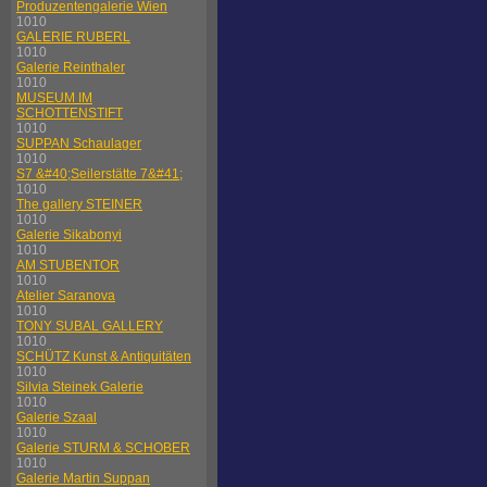
Produzentengalerie Wien
1010
GALERIE RUBERL
1010
Galerie Reinthaler
1010
MUSEUM IM
SCHOTTENSTIFT
1010
SUPPAN Schaulager
1010
S7 &#40;Seilerstätte 7&#41;
1010
The gallery STEINER
1010
Galerie Sikabonyi
1010
AM STUBENTOR
1010
Atelier Saranova
1010
TONY SUBAL GALLERY
1010
SCHÜTZ Kunst & Antiquitäten
1010
Silvia Steinek Galerie
1010
Galerie Szaal
1010
Galerie STURM & SCHOBER
1010
Galerie Martin Suppan