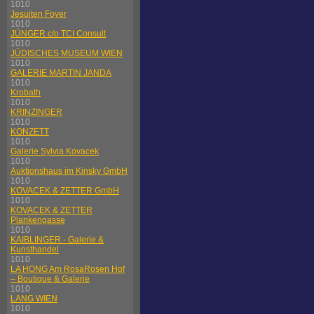
1010
Jesuiten Foyer
1010
JÜNGER c/o TCI Consult
1010
JÜDISCHES MUSEUM WIEN
1010
GALERIE MARTIN JANDA
1010
Krobath
1010
KRINZINGER
1010
KONZETT
1010
Galerie Sylvia Kovacek
1010
Auktionshaus im Kinsky GmbH
1010
KOVACEK & ZETTER GmbH
1010
KOVACEK & ZETTER
Plankengasse
1010
KAIBLINGER - Galerie &
Kunsthandel
1010
LA HONG Am RosaRosen Hof
– Boutique & Galerie
1010
LANG WIEN
1010