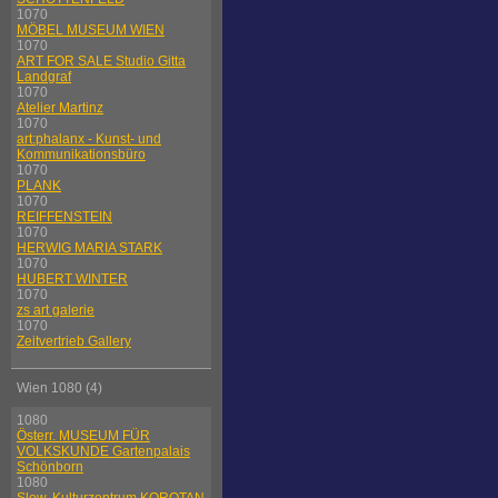
1070
MÖBEL MUSEUM WIEN
1070
ART FOR SALE Studio Gitta
Landgraf
1070
Atelier Martinz
1070
art:phalanx - Kunst- und
Kommunikationsbüro
1070
PLANK
1070
REIFFENSTEIN
1070
HERWIG MARIA STARK
1070
HUBERT WINTER
1070
zs art galerie
1070
Zeitvertrieb Gallery
Wien 1080 (4)
1080
Österr. MUSEUM FÜR
VOLKSKUNDE Gartenpalais
Schönborn
1080