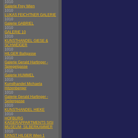
1010
Galerie Frey Wien
1010
LUKAS FEICHTNER GALERIE
1010
Galerie GABRIEL
1010
GALERIE 10
1010
KUNSTHANDEL GIESE &
SCHWEIGER
1010
HILGER Ballgasse
1010
Galerie Gerald Hartinger -
Spiegelgasse
1010
Galerie HUMMEL
1010
Kunsthandel Michaela
Hitzenberger
1010
Galerie Gerald Hartinger -
Seilergasse
1010
KUNSTHANDEL HIEKE
1010
HOFBURG
KAISERAPPARTMENTS SISI
MUSEUM, SILBERKAMMER
1010
ERNST HILGER Wien 1