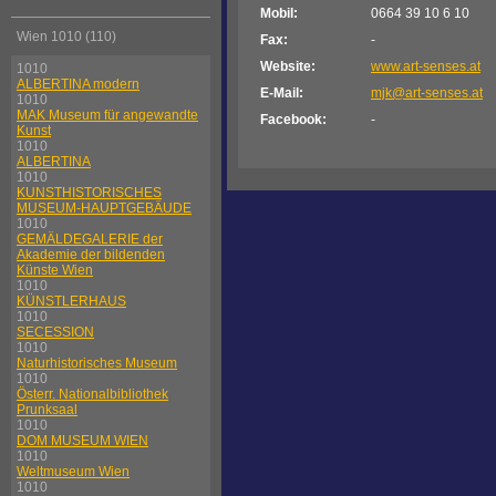
Mobil:
0664 39 10 6 10
Wien 1010 (110)
Fax:
-
Website:
www.art-senses.at
1010
ALBERTINA modern
E-Mail:
mjk@art-senses.at
1010
MAK Museum für angewandte
Facebook:
-
Kunst
1010
ALBERTINA
1010
KUNSTHISTORISCHES
MUSEUM-HAUPTGEBÄUDE
1010
GEMÄLDEGALERIE der
Akademie der bildenden
Künste Wien
1010
KÜNSTLERHAUS
1010
SECESSION
1010
Naturhistorisches Museum
1010
Österr. Nationalbibliothek
Prunksaal
1010
DOM MUSEUM WIEN
1010
Weltmuseum Wien
1010