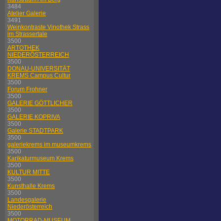
3484
Atelier Galerie
3491
Weinkontraste Vinothek Strass
im Strassertale
3500
ARTOTHEK
NIEDERÖSTERREICH
3500
DONAU-UNIVERSITÄT
KREMS Campus Cultur
3500
Forum Frohner
3500
GALERIE GÖTTLICHER
3500
GALERIE KOPRIVA
3500
Galerie STADTPARK
3500
galeriekrems im museumkrems
3500
Karikaturmuseum Krems
3500
KULTUR MITTE
3500
Kunsthalle Krems
3500
Landesgalerie
Niederösterreich
3500
MOTORRAD-MUSEUM