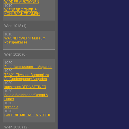
WIDDER AUKTIONEN
1010
WIENERROITHER &
KOHLBACHER GMBH
Wien 1018 (1)
1018
WAGNER:WERK Museum
Postsparkasse
Wien 1020 (6)
1020
Porzellanmuseum im Augarten
1020
TBA21-Thyssen-Bornemisza
Art Contemporary Augarten
1020
kunstraum BERNSTEINER
1020
Studio Steinbrener/Dempf &
Huber
1020
section.a
1020
GALERIE MICHAELA STOCK
Wien 1030 (12)