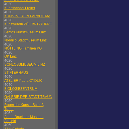
Kulturverein AKH-Linz
4020
Kunsthandel Freller
4020
KUNSTVEREIN PARADIGMA
4020
Kunstverein ZÜLOW GRUPPE
4020
Lentos Kunstmuseum Linz
4020
Nordico Stadtmuseum Linz
4020
NÖTTLING Familien KG
4020
OK Linz
4020
SCHLOSSMUSEUM LINZ
4020
STIFTERHAUS
4040
ATELIER Paula CYDLIK
4040
BIOLOGIEZENTRUM
4050
GALERIE DER STADT TRAUN
4050
Raum der Kunst - Schloß
Traun
4052
Anton-Bruckner-Museum
Ansfeld
4060