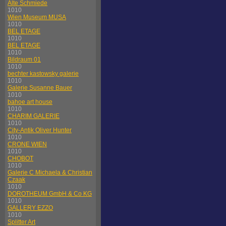
Alte Schmiede
1010
Wien Museum MUSA
1010
BEL ETAGE
1010
BEL ETAGE
1010
Bildraum 01
1010
bechter kastowsky galerie
1010
Galerie Susanne Bauer
1010
bahoe art house
1010
CHARIM GALERIE
1010
City-Antik Oliver Hunter
1010
CRONE WIEN
1010
CHOBOT
1010
Galerie C Michaela & Christian
Czaak
1010
DOROTHEUM GmbH & Co KG
1010
GALLERY EZZO
1010
Splitter Art