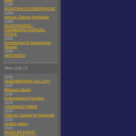
Wien
1090
KUNSTHALLE EXNERGASSE
1090
menzel. Galerie Nordafrika
1090
KUNSTHANDEL /
RAHMENFACHHANDEL
STOCK
1090
Kunsthandel & Schauräume
Steinek
1090
ARTUNITED
Wien 1100 (7)
1100
ANZENBERGER GALLERY
1100
Bildraum Studio
1100
Kulturverband Favoriten
1100
JOHANNES FABER
1100
OstLicht. Galerie für Fotografie
1100
photon gallery
1100
RESSLER KUNST