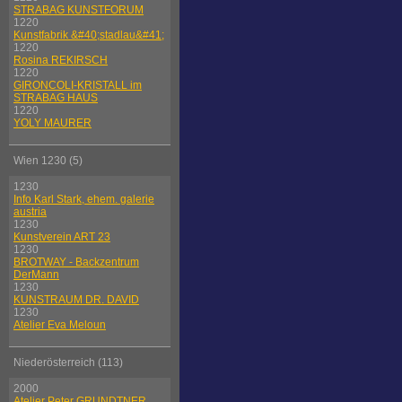
STRABAG KUNSTFORUM
1220
Kunstfabrik &#40;stadlau&#41;
1220
Rosina REKIRSCH
1220
GIRONCOLI-KRISTALL im
STRABAG HAUS
1220
YOLY MAURER
Wien 1230 (5)
1230
Info Karl Stark, ehem. galerie
austria
1230
Kunstverein ART 23
1230
BROTWAY - Backzentrum
DerMann
1230
KUNSTRAUM DR. DAVID
1230
Atelier Eva Meloun
Niederösterreich (113)
2000
Atelier Peter GRUNDTNER