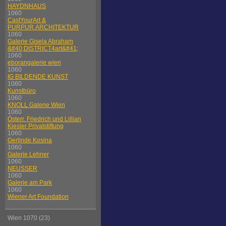
HAYDNHAUS
1060
CastYourArt &
PURPUR.ARCHITEKTUR
1060
Galerie Gisela Abraham
&#40;DISTRICT4art&#41;
1060
eborangalerie wien
1060
IG BILDENDE KUNST
1060
Kunstbüro
1060
KNOLL Galerie Wien
1060
Österr. Friedrich und Lillian
Kiesler Privatstiftung
1060
Gerlinde Kosina
1060
Galerie Lehner
1060
NEUSSER
1060
Galerie am Park
1060
Wiener Art Foundation
Wien 1070 (23)