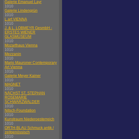
Galerie Emanuel Layr
1010
Galerie Lindengrün
1010
L.art VIENNA
1010
J. & L. LOBMEYR GesmbH -
ERSTES WIENER
GLASMUSEUM
1010
Mozarthaus Vienna
1010
Mezzanin
1010
Mario Mauroner Contemporary
Art Vienna
1010
Galerie Meyer Kainer
1010
MAGNET
1010
NÄCHST ST. STEPHAN
ROSEMARIE
SCHWARZWÄLDER
1010
Nitsch-Foundation
1010
Kunstraum Niederoesterreich
1010
ORTH-BLAU Schmuck antik /
zeitgenössisch
1010