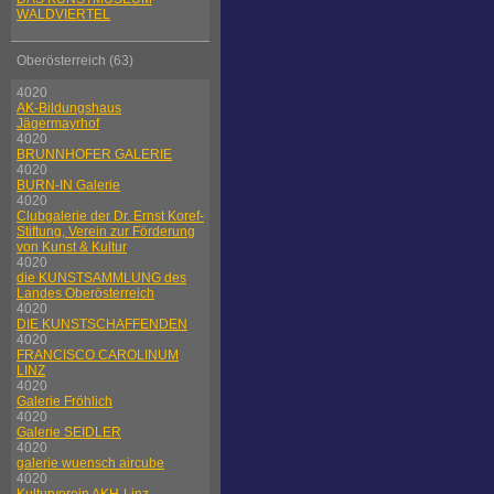
WALDVIERTEL
Oberösterreich (63)
4020
AK-Bildungshaus
Jägermayrhof
4020
BRUNNHOFER GALERIE
4020
BURN-IN Galerie
4020
Clubgalerie der Dr. Ernst Koref-
Stiftung, Verein zur Förderung
von Kunst & Kultur
4020
die KUNSTSAMMLUNG des
Landes Oberösterreich
4020
DIE KUNSTSCHAFFENDEN
4020
FRANCISCO CAROLINUM
LINZ
4020
Galerie Fröhlich
4020
Galerie SEIDLER
4020
galerie wuensch aircube
4020