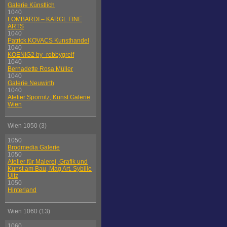
Galerie Künstlich
1040
LOMBARDI – KARGL FINE
ARTS
1040
Patrick KOVACS Kunsthandel
1040
KOENIG2 by_robbygreif
1040
Bernadette Rosa Müller
1040
Galerie Neuwirth
1040
Atelier Spornitz, Kunst Galerie
Wien
Wien 1050 (3)
1050
Brodmedia Galerie
1050
Atelier für Malerei, Grafik und
Kunst am Bau, Mag Art. Sybille
Uitz
1050
Hinterland
Wien 1060 (13)
1060