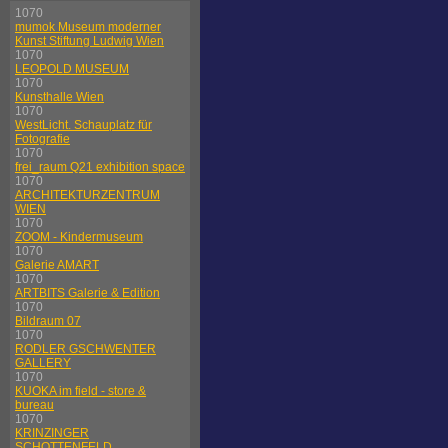
1070
mumok Museum moderner
Kunst Stiftung Ludwig Wien
1070
LEOPOLD MUSEUM
1070
Kunsthalle Wien
1070
WestLicht. Schauplatz für
Fotografie
1070
frei_raum Q21 exhibition space
1070
ARCHITEKTURZENTRUM
WIEN
1070
ZOOM - Kindermuseum
1070
Galerie AMART
1070
ARTBITS Galerie & Edition
1070
Bildraum 07
1070
RODLER GSCHWENTER
GALLERY
1070
KUOKA im field - store &
bureau
1070
KRINZINGER
SCHOTTENFELD