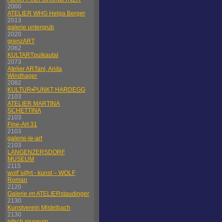
2000
ATELIER WHG Helga Berger
2013
galerie untergrub
2020
grenzART
2062
KULTARTpulkautal
2073
Atelier ARTani, Anita
Windhager
2082
KULTUR•PUNKT HARDEGG
2103
ATELIER MARTINA
SCHETTINA
2103
Fine-Art 31
2103
galerie-le-art
2103
LANGENZERSDORF
MUSEUM
2115
wolf´s@rt - kunst – WOLF
Roman
2120
Galerie im ATELIERstaudinger
2130
Kunstverein Mistelbach
2130
nitsch museum