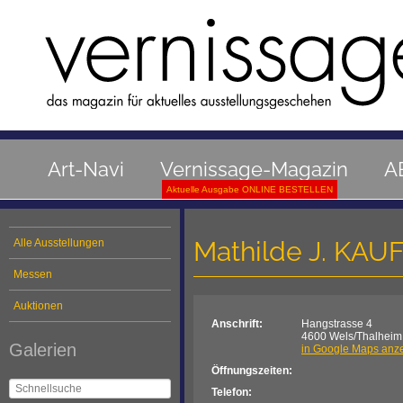
Art-Navi
Vernissage-Magazin
A
Aktuelle Ausgabe ONLINE BESTELLEN
Mathilde J. KA
Alle Ausstellungen
Messen
Auktionen
Anschrift:
Hangstrasse 4
4600 Wels/Thalheim
Galerien
in Google Maps anz
Öffnungszeiten:
Telefon: