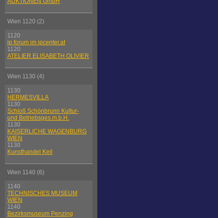
AUKTIONEN GmbH
Wien 1120 (2)
1120
ip.forum im ipcenter.at
1120
ATELIER ELISABETH OLIVIER
Wien 1130 (4)
1130
HERMESVILLA
1130
Schloß Schönbrunn Kultur-
und Betriebsges.m.b.H.
1130
KAISERLICHE WAGENBURG
WIEN
1130
Kunsthandel Keil
Wien 1140 (6)
1140
TECHNISCHES MUSEUM
WIEN
1140
Bezirksmuseum Penzing