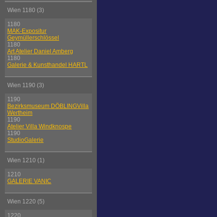
Wien 1180 (3)
1180
MAK-Expositur
Geymüllerschlössel
1180
Art Atelier Daniel Amberg
1180
Galerie & Kunsthandel HARTL
Wien 1190 (3)
1190
Bezirksmuseum DÖBLINGVilla
Wertheim
1190
Atelier Villa Windknospe
1190
StudioGalerie
Wien 1210 (1)
1210
GALERIE VANIC
Wien 1220 (5)
1220