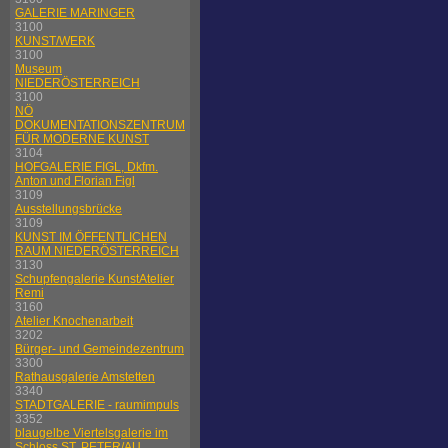
GALERIE MARINGER
3100
KUNST/WERK
3100
Museum
NIEDERÖSTERREICH
3100
NÖ
DOKUMENTATIONSZENTRUM
FÜR MODERNE KUNST
3104
HOFGALERIE FIGL, Dkfm.
Anton und Florian Figl
3109
Ausstellungsbrücke
3109
KUNST IM ÖFFENTLICHEN
RAUM NIEDERÖSTERREICH
3130
Schupfengalerie KunstAtelier
Remi
3160
Atelier Knochenarbeit
3202
Bürger- und Gemeindezentrum
3300
Rathausgalerie Amstetten
3340
STADTGALERIE - raumimpuls
3352
blaugelbe Viertelsgalerie im
Schloss ST. PETER/AU