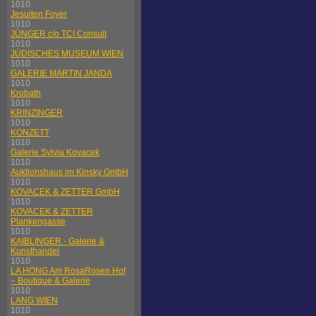
1010
Jesuiten Foyer
1010
JÜNGER c/o TCI Consult
1010
JÜDISCHES MUSEUM WIEN
1010
GALERIE MARTIN JANDA
1010
Krobath
1010
KRINZINGER
1010
KONZETT
1010
Galerie Sylvia Kovacek
1010
Auktionshaus im Kinsky GmbH
1010
KOVACEK & ZETTER GmbH
1010
KOVACEK & ZETTER
Plankengasse
1010
KAIBLINGER - Galerie &
Kunsthandel
1010
LA HONG Am RosaRosen Hof
– Boutique & Galerie
1010
LANG WIEN
1010