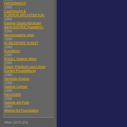
HAYDNHAUS
1060
CastYourArt &
PURPUR.ARCHITEKTUR
1060
Galerie Gisela Abraham
&#40;DISTRICT4art&#41;
1060
eborangalerie wien
1060
IG BILDENDE KUNST
1060
Kunstbüro
1060
KNOLL Galerie Wien
1060
Österr. Friedrich und Lillian
Kiesler Privatstiftung
1060
Gerlinde Kosina
1060
Galerie Lehner
1060
NEUSSER
1060
Galerie am Park
1060
Wiener Art Foundation
Wien 1070 (23)