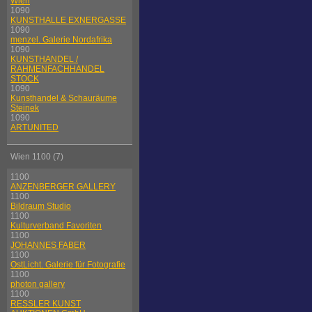
Wien
1090
KUNSTHALLE EXNERGASSE
1090
menzel. Galerie Nordafrika
1090
KUNSTHANDEL /
RAHMENFACHHANDEL
STOCK
1090
Kunsthandel & Schauräume
Steinek
1090
ARTUNITED
Wien 1100 (7)
1100
ANZENBERGER GALLERY
1100
Bildraum Studio
1100
Kulturverband Favoriten
1100
JOHANNES FABER
1100
OstLicht. Galerie für Fotografie
1100
photon gallery
1100
RESSLER KUNST