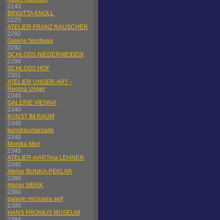
2143
BRIGITTA KNOLL
2225
ATELIER FRANZ RAUSCHER
2292
Galerie Nordweg
2292
SCHLOSS NIEDERWEIDEN
2294
SCHLOSS HOF
2301
ATELIER UNGER-ART -
Regina Unger
2340
GALERIE VIENNA
2340
KUNST IM RAUM
2340
kunstraumarcade
2340
Monika Mori
2345
ATELIER mARTina LEHNER
2345
Atelier BUNKA-PEKLAR
2380
Atelier MERK
2380
galerie michaela seif
2380
HANS FRONIUS MUSEUM
2384