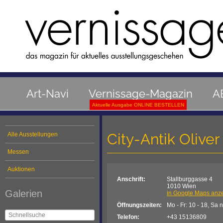
Art-Navi
Vernissage-Magazin
A
Aktuelle Ausgabe ONLINE BESTELLEN
City-Antik Olive
Alle Ausstellungen
Messen
Auktionen
Anschrift:
Stallburggasse 4
1010 Wien
Galerien
in Google Maps anz
Öffnungszeiten:
Mo - Fr: 10 - 18, Sa 
Telefon:
+43 15136809