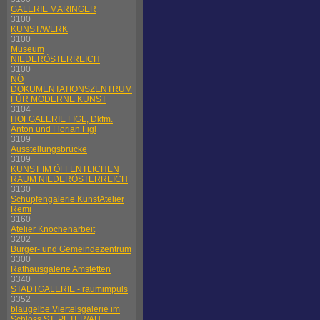
GALERIE MARINGER
3100
KUNST/WERK
3100
Museum
NIEDERÖSTERREICH
3100
NÖ
DOKUMENTATIONSZENTRUM
FÜR MODERNE KUNST
3104
HOFGALERIE FIGL, Dkfm.
Anton und Florian Figl
3109
Ausstellungsbrücke
3109
KUNST IM ÖFFENTLICHEN
RAUM NIEDERÖSTERREICH
3130
Schupfengalerie KunstAtelier
Remi
3160
Atelier Knochenarbeit
3202
Bürger- und Gemeindezentrum
3300
Rathausgalerie Amstetten
3340
STADTGALERIE - raumimpuls
3352
blaugelbe Viertelsgalerie im
Schloss ST. PETER/AU