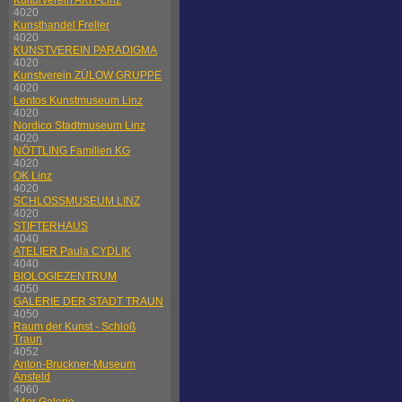
Kulturverein AKH-Linz
4020
Kunsthandel Freller
4020
KUNSTVEREIN PARADIGMA
4020
Kunstverein ZÜLOW GRUPPE
4020
Lentos Kunstmuseum Linz
4020
Nordico Stadtmuseum Linz
4020
NÖTTLING Familien KG
4020
OK Linz
4020
SCHLOSSMUSEUM LINZ
4020
STIFTERHAUS
4040
ATELIER Paula CYDLIK
4040
BIOLOGIEZENTRUM
4050
GALERIE DER STADT TRAUN
4050
Raum der Kunst - Schloß
Traun
4052
Anton-Bruckner-Museum
Ansfeld
4060