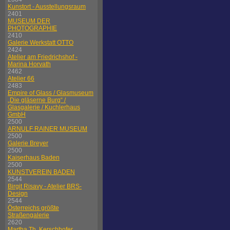
Kunstort - Ausstellungsraum
2401
MUSEUM DER
PHOTOGRAPHIE
2410
Galerie Werkstatt OTTO
2424
Atelier am Friedrichshof -
Marina Horvath
2462
Atelier 66
2483
Empire of Glass / Glasmuseum
„Die gläserne Burg“ /
Glasgalerie / Kuchlerhaus
GmbH
2500
ARNULF RAINER MUSEUM
2500
Galerie Breyer
2500
Kaiserhaus Baden
2500
KUNSTVEREIN BADEN
2544
Birgit Risavy - Atelier BRS-
Design
2544
Österreichs größte
Straßengalerie
2620
Martha Th. Kerschhofer