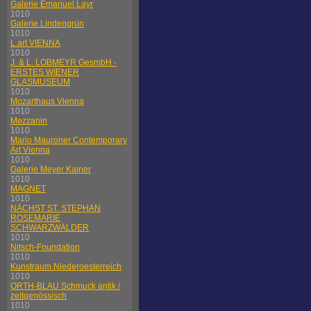
Galerie Emanuel Layr
1010
Galerie Lindengrün
1010
L.art VIENNA
1010
J. & L. LOBMEYR GesmbH -
ERSTES WIENER
GLASMUSEUM
1010
Mozarthaus Vienna
1010
Mezzanin
1010
Mario Mauroner Contemporary
Art Vienna
1010
Galerie Meyer Kainer
1010
MAGNET
1010
NÄCHST ST. STEPHAN
ROSEMARIE
SCHWARZWÄLDER
1010
Nitsch-Foundation
1010
Kunstraum Niederoesterreich
1010
ORTH-BLAU Schmuck antik /
zeitgenössisch
1010