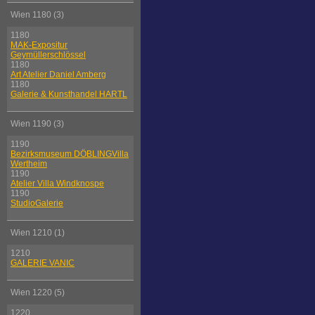
Wien 1180 (3)
1180
MAK-Expositur
Geymüllerschlössel
1180
Art Atelier Daniel Amberg
1180
Galerie & Kunsthandel HARTL
Wien 1190 (3)
1190
Bezirksmuseum DÖBLINGVilla
Wertheim
1190
Atelier Villa Windknospe
1190
StudioGalerie
Wien 1210 (1)
1210
GALERIE VANIC
Wien 1220 (5)
1220