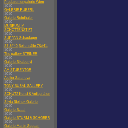
Produzentengalerie Wien
1010
GALERIE RUBERL
1010
Galerie Reinthaler
1010
MUSEUM IM
SCHOTTENSTIFT
1010
SUPPAN Schaulager
1010
S7 &#40;Seilerstätte 7&#41;
1010
The gallery STEINER
1010
Galerie Sikabonyi
1010
AM STUBENTOR
1010
Atelier Saranova
1010
TONY SUBAL GALLERY
1010
SCHÜTZ Kunst & Antiquitäten
1010
Silvia Steinek Galerie
1010
Galerie Szaal
1010
Galerie STURM & SCHOBER
1010
Galerie Martin Suppan