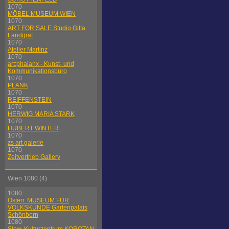
1070
MÖBEL MUSEUM WIEN
1070
ART FOR SALE Studio Gitta
Landgraf
1070
Atelier Martinz
1070
art:phalanx - Kunst- und
Kommunikationsbüro
1070
PLANK
1070
REIFFENSTEIN
1070
HERWIG MARIA STARK
1070
HUBERT WINTER
1070
zs art galerie
1070
Zeitvertrieb Gallery
Wien 1080 (4)
1080
Österr. MUSEUM FÜR
VOLKSKUNDE Gartenpalais
Schönborn
1080