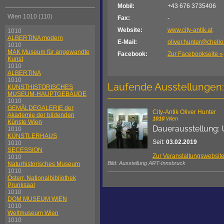
Mobil:
+43 676 3735406
Wien 1010 (110)
Fax:
-
Website:
www.city-antik.at
1010
ALBERTINA modern
E-Mail:
oliver.hunter@chello
1010
MAK Museum für angewandte
Facebook:
Zur Facebookseite »
Kunst
1010
ALBERTINA
1010
Laufende Ausstellungen:
KUNSTHISTORISCHES
MUSEUM-HAUPTGEBÄUDE
1010
GEMÄLDEGALERIE der
City-Antik Oliver Hunter
Akademie der bildenden
1010
Wien
Künste Wien
Dauerausstellung: 
1010
KÜNSTLERHAUS
Seit:
03.02.2019
1010
SECESSION
Zur Veranstaltungswebsit
1010
Bild: Ausstellung ART-Innsbruck
Naturhistorisches Museum
1010
Österr. Nationalbibliothek
Prunksaal
1010
DOM MUSEUM WIEN
1010
Weltmuseum Wien
1010