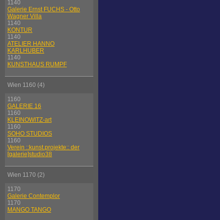
1140
Galerie Ernst FUCHS - Otto
Wagner Villa
1140
KONTUR
1140
ATELIER HANNO
KARLHUBER
1140
KUNSTHAUS RUMPF
Wien 1160 (4)
1160
GALERIE 16
1160
KLEINOWITZ-art
1160
SOHO STUDIOS
1160
Verein ::kunst.projekte:: der
[galerie]studio38
Wien 1170 (2)
1170
Galerie Contemplor
1170
MANGO TANGO