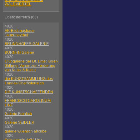
WALDVIERTEL
Oberösterreich (63)
4020
AK-Bildungshaus
Jägermayrhof
4020
BRUNNHOFER GALERIE
4020
BURN-IN Galerie
4020
Clubgalerie der Dr. Ernst Koref-
Stiftung, Verein zur Förderung
von Kunst & Kultur
4020
die KUNSTSAMMLUNG des
Landes Oberösterreich
4020
DIE KUNSTSCHAFFENDEN
4020
FRANCISCO CAROLINUM
LINZ
4020
Galerie Fröhlich
4020
Galerie SEIDLER
4020
galerie wuensch aircube
4020