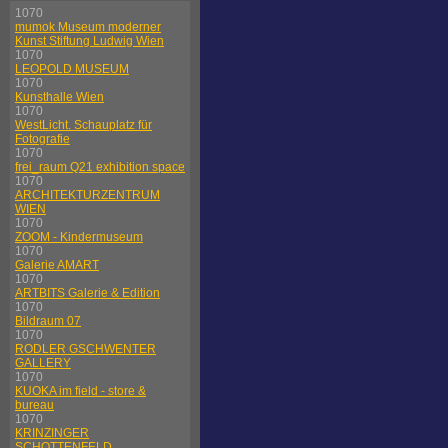
1070
mumok Museum moderner
Kunst Stiftung Ludwig Wien
1070
LEOPOLD MUSEUM
1070
Kunsthalle Wien
1070
WestLicht. Schauplatz für
Fotografie
1070
frei_raum Q21 exhibition space
1070
ARCHITEKTURZENTRUM
WIEN
1070
ZOOM - Kindermuseum
1070
Galerie AMART
1070
ARTBITS Galerie & Edition
1070
Bildraum 07
1070
RODLER GSCHWENTER
GALLERY
1070
KUOKA im field - store &
bureau
1070
KRINZINGER
SCHOTTENFELD