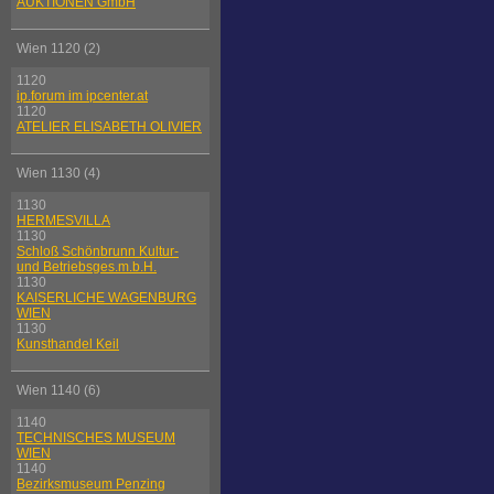
AUKTIONEN GmbH
Wien 1120 (2)
1120
ip.forum im ipcenter.at
1120
ATELIER ELISABETH OLIVIER
Wien 1130 (4)
1130
HERMESVILLA
1130
Schloß Schönbrunn Kultur-
und Betriebsges.m.b.H.
1130
KAISERLICHE WAGENBURG
WIEN
1130
Kunsthandel Keil
Wien 1140 (6)
1140
TECHNISCHES MUSEUM
WIEN
1140
Bezirksmuseum Penzing