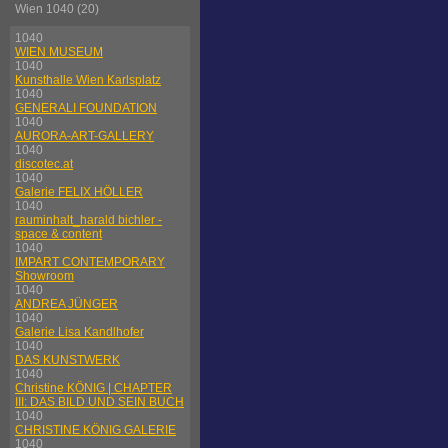
Wien 1040 (20)
1040
WIEN MUSEUM
1040
Kunsthalle Wien Karlsplatz
1040
GENERALI FOUNDATION
1040
AURORA-ART-GALLERY
1040
discotec.at
1040
Galerie FELIX HÖLLER
1040
rauminhalt_harald bichler -
space & content
1040
IMPART CONTEMPORARY
Showroom
1040
ANDREA JÜNGER
1040
Galerie Lisa Kandlhofer
1040
DAS KUNSTWERK
1040
Christine KÖNIG | CHAPTER
III: DAS BILD UND SEIN BUCH
1040
CHRISTINE KÖNIG GALERIE
1040