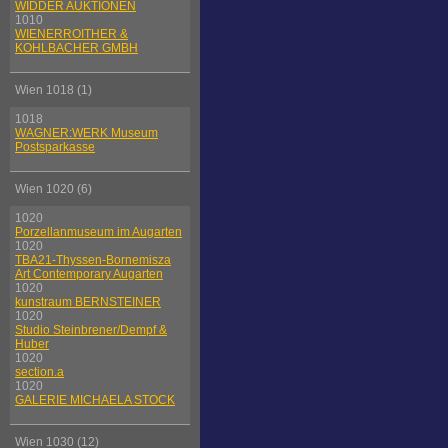
WIDDER AUKTIONEN
1010
WIENERROITHER &
KOHLBACHER GMBH
Wien 1018 (1)
1018
WAGNER:WERK Museum
Postsparkasse
Wien 1020 (6)
1020
Porzellanmuseum im Augarten
1020
TBA21-Thyssen-Bornemisza
Art Contemporary Augarten
1020
kunstraum BERNSTEINER
1020
Studio Steinbrener/Dempf &
Huber
1020
section.a
1020
GALERIE MICHAELA STOCK
Wien 1030 (12)