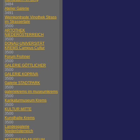
3484
Atelier Galerie
3491
Weinkontraste Vinothek Strass
im Strassertale
3500
ARTOTHEK
NIEDERÖSTERREICH
3500
DONAU-UNIVERSITÄT
KREMS Campus Cultur
3500
Forum Frohner
3500
GALERIE GÖTTLICHER
3500
GALERIE KOPRIVA
3500
Galerie STADTPARK
3500
galeriekrems im museumkrems
3500
Karikaturmuseum Krems
3500
KULTUR MITTE
3500
Kunsthalle Krems
3500
Landesgalerie
Niederösterreich
3500
MOTORRAD-MUSEUM