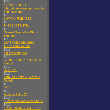
1010
SLAVIK Galerie für
internationale zeitgenössische
Schmuckkunst
1010
SUPPAN FINE ARTS
1010
THESEUSTEMPEL
1010
Galerie Elisabeth & Klaus
Thoman
1010
ÖSTERREICHISCHES
THEATERMUSEUM
1010
gallery twenty-six
1010
Galerie Time® & Kulturkreis
Wien®
1010
ULYSSES
1010
Verbund-Zentrale, Vertikale
Galerie
1010
V&V
1010
white8 GALLERY
1010
Kunstverein das weisse haus
1010
KUNSTHANDEL WIDDER -