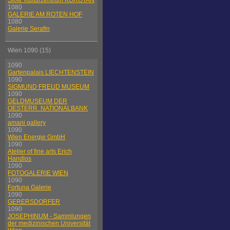
Slow. Kulturzentrum KOROTAN
1080
GALERIE AM ROTEN HOF
1080
Galerie Serafin
Wien 1090 (15)
1090
Gartenpalais LIECHTENSTEIN
1090
SIGMUND FREUD MUSEUM
1090
GELDMUSEUM DER
OESTERR. NATIONALBANK
1090
amani gallery
1090
Wien Energie GmbH
1090
Atelier of fine arts Erich
Handlos
1090
FOTOGALERIE WIEN
1090
Fortuna Galerie
1090
GERERSDORFER
1090
JOSEPHINUM - Sammlungen
der medizinischen Universität