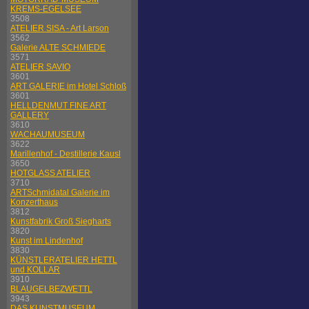
KREMS-EGELSEE
3508
ATELIER SISA - Art Larson
3562
Galerie ALTE SCHMIEDE
3571
ATELIER SAVIO
3601
ART GALERIE im Hotel Schloß
3601
HELLDENMUT FINE ART
GALLERY
3610
WACHAUMUSEUM
3622
Marillenhof - Destillerie Kausl
3650
HOTGLASS ATELIER
3710
ARTSchmidatal Galerie im
Konzerthaus
3812
Kunstfabrik Groß Siegharts
3820
Kunst im Lindenhof
3830
KÜNSTLERATELIER HETTL
und KOLLAR
3910
BLAUGELBEZWETTL
3943
DAS KUNSTMUSEUM