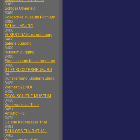
3363
Schloss Ulmerfeld
3380
Kokoschka Museum Pöchlarn
3382
SCHALLABURG
3400
ALBERTINA Klosterneuburg
3400
galerie gugging
3400
museum gugging
3400
Stadtmuseum Klosterneuburg
3400
STIFT KLOSTERNEUBURG
3411
Künstlerbund Klosterneuburg
3420
Werner SZENDI
3430
EGON SCHIELE-MUSEUM
3430
Kunstwerkstatt Tulln
3451
Antikhof Figl
3470
Galerie Kellergasse Thal
3481
SCHLOSS THÜRNTHAL
3482
Kunstraum Am Berg