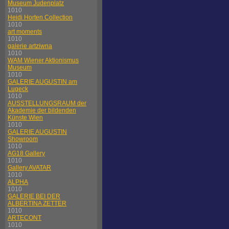
Museum Judenplatz
1010
Heidi Horten Collection
1010
art moments
1010
galerie artziwna
1010
WAM Wiener Aktionismus
Museum
1010
GALERIE AUGUSTIN am
Lugeck
1010
AUSSTELLUNGSRAUM der
Akademie der bildenden
Künste Wien
1010
GALERIE AUGUSTIN
Showroom
1010
AG18 Gallery
1010
Gallery AVATAR
1010
ALPHA
1010
GALERIE BEI DER
ALBERTINA ZETTER
1010
ARTECONT
1010