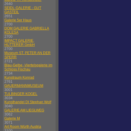
2640
SEIDL-GALERIE - GUT
GASTEIL
2651
Galerie 5er Haus
2700
DOM GALERIE GABRIELLA
KOLESA
2700
IMPACT GALERIE,
HUTTERER GmbH
2700
Museum ST. PETER AN DER
SPERR
2721
Blau-Gelbe -Viertelsgalerie im
Schloss Fischau
2734
Kunstraum Konrad
2761
GAUERMANNMUSEUM
3001
TULBINGER KOGEL
3034
Kunsthandel DI Stephan Wolf
3040
GALERIE AM LIEGLWEG
3062
Galerie M
3071
Art Room Würth Austria
3100