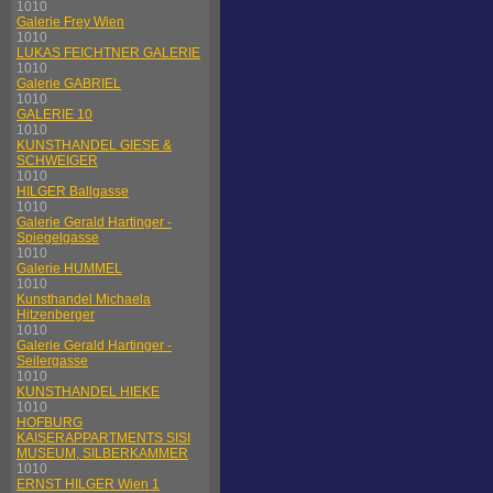
1010
Galerie Frey Wien
1010
LUKAS FEICHTNER GALERIE
1010
Galerie GABRIEL
1010
GALERIE 10
1010
KUNSTHANDEL GIESE &
SCHWEIGER
1010
HILGER Ballgasse
1010
Galerie Gerald Hartinger -
Spiegelgasse
1010
Galerie HUMMEL
1010
Kunsthandel Michaela
Hitzenberger
1010
Galerie Gerald Hartinger -
Seilergasse
1010
KUNSTHANDEL HIEKE
1010
HOFBURG
KAISERAPPARTMENTS SISI
MUSEUM, SILBERKAMMER
1010
ERNST HILGER Wien 1