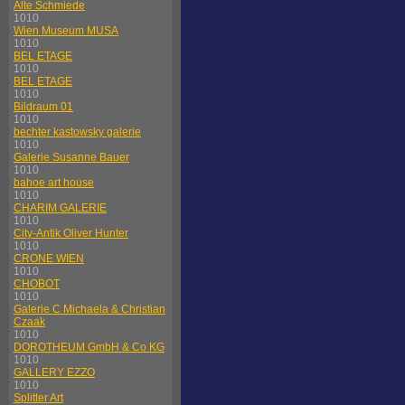
Alte Schmiede
1010
Wien Museum MUSA
1010
BEL ETAGE
1010
BEL ETAGE
1010
Bildraum 01
1010
bechter kastowsky galerie
1010
Galerie Susanne Bauer
1010
bahoe art house
1010
CHARIM GALERIE
1010
City-Antik Oliver Hunter
1010
CRONE WIEN
1010
CHOBOT
1010
Galerie C Michaela & Christian
Czaak
1010
DOROTHEUM GmbH & Co KG
1010
GALLERY EZZO
1010
Splitter Art