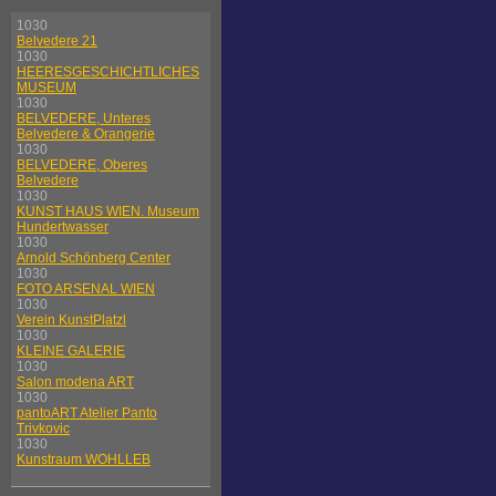
1030
Belvedere 21
1030
HEERESGESCHICHTLICHES
MUSEUM
1030
BELVEDERE, Unteres
Belvedere & Orangerie
1030
BELVEDERE, Oberes
Belvedere
1030
KUNST HAUS WIEN. Museum
Hundertwasser
1030
Arnold Schönberg Center
1030
FOTO ARSENAL WIEN
1030
Verein KunstPlatzl
1030
KLEINE GALERIE
1030
Salon modena ART
1030
pantoART Atelier Panto
Trivkovic
1030
Kunstraum WOHLLEB