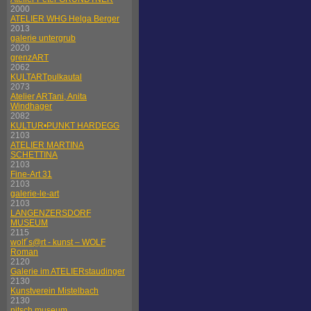
2000
ATELIER WHG Helga Berger
2013
galerie untergrub
2020
grenzART
2062
KULTARTpulkautal
2073
Atelier ARTani, Anita
Windhager
2082
KULTUR•PUNKT HARDEGG
2103
ATELIER MARTINA
SCHETTINA
2103
Fine-Art 31
2103
galerie-le-art
2103
LANGENZERSDORF
MUSEUM
2115
wolf´s@rt - kunst – WOLF
Roman
2120
Galerie im ATELIERstaudinger
2130
Kunstverein Mistelbach
2130
nitsch museum