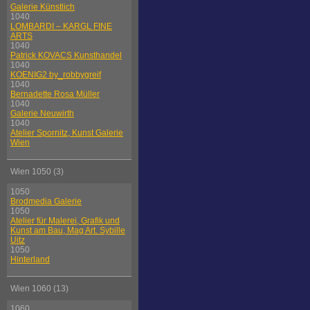
Galerie Künstlich
1040
LOMBARDI – KARGL FINE
ARTS
1040
Patrick KOVACS Kunsthandel
1040
KOENIG2 by_robbygreif
1040
Bernadette Rosa Müller
1040
Galerie Neuwirth
1040
Atelier Spornitz, Kunst Galerie
Wien
Wien 1050 (3)
1050
Brodmedia Galerie
1050
Atelier für Malerei, Grafik und
Kunst am Bau, Mag Art. Sybille
Uitz
1050
Hinterland
Wien 1060 (13)
1060