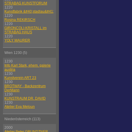
STRABAG KUNSTFORUM
1220
Kunstfabrik &#40;stadlau&#41;
1220
Rosina REKIRSCH
1220
GIRONCOLI-KRISTALL im
STRABAG HAUS
1220
YOLY MAURER
Wien 1230 (5)
1230
Info Karl Stark, ehem. galerie
austria
1230
Kunstverein ART 23
1230
BROTWAY - Backzentrum
DerMann
1230
KUNSTRAUM DR. DAVID
1230
Atelier Eva Meloun
Niederösterreich (113)
2000
Atelier Peter GRUNDTNER