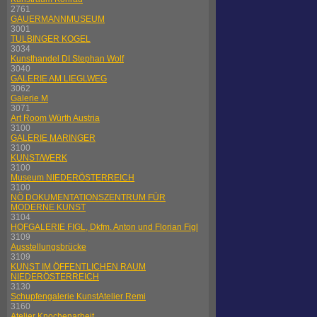
2761
GAUERMANNMUSEUM
3001
TULBINGER KOGEL
3034
Kunsthandel DI Stephan Wolf
3040
GALERIE AM LIEGLWEG
3062
Galerie M
3071
Art Room Würth Austria
3100
GALERIE MARINGER
3100
KUNST/WERK
3100
Museum NIEDERÖSTERREICH
3100
NÖ DOKUMENTATIONSZENTRUM FÜR
MODERNE KUNST
3104
HOFGALERIE FIGL, Dkfm. Anton und Florian Figl
3109
Ausstellungsbrücke
3109
KUNST IM ÖFFENTLICHEN RAUM
NIEDERÖSTERREICH
3130
Schupfengalerie KunstAtelier Remi
3160
Atelier Knochenarbeit