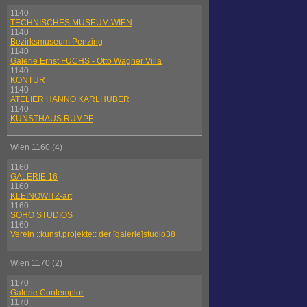
1140
TECHNISCHES MUSEUM WIEN
1140
Bezirksmuseum Penzing
1140
Galerie Ernst FUCHS - Otto Wagner Villa
1140
KONTUR
1140
ATELIER HANNO KARLHUBER
1140
KUNSTHAUS RUMPF
Wien 1160 (4)
1160
GALERIE 16
1160
KLEINOWITZ-art
1160
SOHO STUDIOS
1160
Verein ::kunst.projekte:: der [galerie]studio38
Wien 1170 (2)
1170
Galerie Contemplor
1170