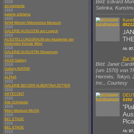
Bild: Edvard Mu
1010
art moments
Selinka, Kunst
1010
galerie artziwna
1010
Kuns
WAM Wiener Aktionismus Museum
8821
1010
JAN
GALERIE AUGUSTIN am Lugeck
1010
THE
AUSSTELLUNGSRAUM der Akademie der
bildenden Künste Wien
1010
Ab:
07
GALERIE AUGUSTIN Showroom
1010
Zur V
AG18 Gallery
Bild: Janet Card
1010
Gallery AVATAR
(um 1570) von Th
1010
Hermès, Tokyo, 2
ALPHA
1010
Inc., Courtesy
GALERIE BEI DER ALBERTINA ZETTER
1010
ARTECONT
DEUT
1010
5350
Alte Schmiede
"Pl
1010
Wien Museum MUSA
Aus
1010
BEL ETAGE
Pica
1010
BEL ETAGE
Ab:
07
1010