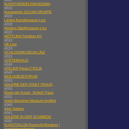
4020
KUNSTVEREIN PARADIGMA
4020
Kunstverein ZÜLOW GRUPPE
4020
Lentos Kunstmuseum Linz
4020
Nordico Stadtmuseum Linz
4020
NÖTTLING Familien KG
4020
OK Linz
4020
SCHLOSSMUSEUM LINZ
4020
STIFTERHAUS
4040
ATELIER Paula CYDLIK
4040
BIOLOGIEZENTRUM
4050
GALERIE DER STADT TRAUN
4050
Raum der Kunst - Schloß Traun
4052
Anton-Bruckner-Museum Ansfeld
4060
44er Galerie
4061
GALERIE IN DER SCHMIEDE
4082
KUNSTSALON Ruprecht-Riederer |