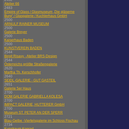
Atelier 66
2483
Empire of Glass / Glasmuseum „Die gläserne
Burg“ / Glasgalerie / Kuchlerhaus GmbH
2500
ARNULF RAINER MUSEUM
2500
Galerie Breyer
2500
Kaiserhaus Baden
2500
KUNSTVEREIN BADEN
2544
Birgit Risavy - Atelier BRS-Design
2544
Österreichs größte Straßengalerie
2620
Martha Th. Kerschhofer
2640
SEIDL-GALERIE - GUT GASTEIL
2651
Galerie 5er Haus
2700
DOM GALERIE GABRIELLA KOLESA
2700
IMPACT GALERIE, HUTTERER GmbH
2700
Museum ST. PETER AN DER SPERR
2721
Blau-Gelbe -Viertelsgalerie im Schloss Fischau
2734
Kunstraum Konrad