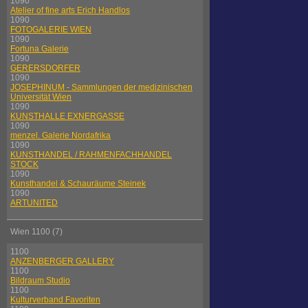
1090
Atelier of fine arts Erich Handlos
1090
FOTOGALERIE WIEN
1090
Fortuna Galerie
1090
GERERSDORFER
1090
JOSEPHINUM - Sammlungen der medizinischen
Universität Wien
1090
KUNSTHALLE EXNERGASSE
1090
menzel. Galerie Nordafrika
1090
KUNSTHANDEL / RAHMENFACHHANDEL
STOCK
1090
Kunsthandel & Schauräume Steinek
1090
ARTUNITED
Wien 1100 (7)
1100
ANZENBERGER GALLERY
1100
Bildraum Studio
1100
Kulturverband Favoriten