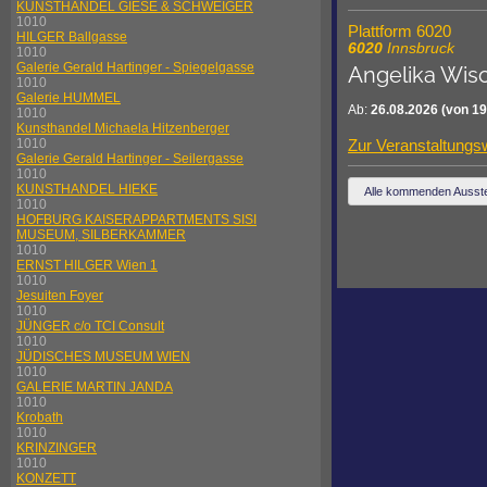
KUNSTHANDEL GIESE & SCHWEIGER
1010
Plattform 6020
HILGER Ballgasse
6020
Innsbruck
1010
Galerie Gerald Hartinger - Spiegelgasse
Angelika Wi
1010
Galerie HUMMEL
Ab:
26.08.2026
(von 19
1010
Kunsthandel Michaela Hitzenberger
Zur Veranstaltungs
1010
Galerie Gerald Hartinger - Seilergasse
1010
KUNSTHANDEL HIEKE
Alle kommenden Ausste
1010
HOFBURG KAISERAPPARTMENTS SISI
MUSEUM, SILBERKAMMER
1010
ERNST HILGER Wien 1
1010
Jesuiten Foyer
1010
JÜNGER c/o TCI Consult
1010
JÜDISCHES MUSEUM WIEN
1010
GALERIE MARTIN JANDA
1010
Krobath
1010
KRINZINGER
1010
KONZETT