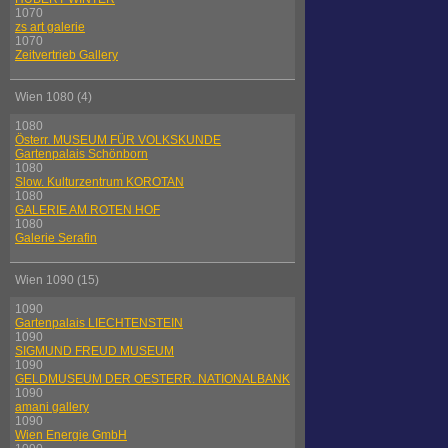
1070
zs art galerie
1070
Zeitvertrieb Gallery
Wien 1080 (4)
1080
Österr. MUSEUM FÜR VOLKSKUNDE
Gartenpalais Schönborn
1080
Slow. Kulturzentrum KOROTAN
1080
GALERIE AM ROTEN HOF
1080
Galerie Serafin
Wien 1090 (15)
1090
Gartenpalais LIECHTENSTEIN
1090
SIGMUND FREUD MUSEUM
1090
GELDMUSEUM DER OESTERR. NATIONALBANK
1090
amani gallery
1090
Wien Energie GmbH