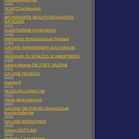
Ausstellungsformat
4090
SCHÜTZ Art Museum
4223
BRUNNHOFER SKULPTURENGARTEN-
KATSDORF
4232
KUNSTVEREIN HAGENBERG
4240
Mühlviertler Schlossmuseum Freistadt
4284
GALERIE HAMMERWERK BUCHSBAUM
4311
MEIERHOF ZU SCHLOSS SCHWERTBERG
4320
Galerie Manner DIE STATT: GALERIE
4331
GALERIE PEHBÖCK
4470
Galerie H
4470
MUSEUM LAURIACUM
4501
Atelier Medizin&Kunst
4600
GALERIE DIE FORUM / Gemeinschaft
Kunstschaffender
4600
GALERIE MARSCHNER
4600
Galerie NÖTTLING
4600