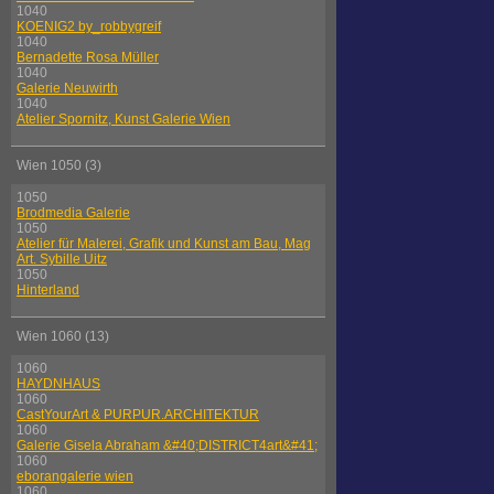
1040
KOENIG2 by_robbygreif
1040
Bernadette Rosa Müller
1040
Galerie Neuwirth
1040
Atelier Spornitz, Kunst Galerie Wien
Wien 1050 (3)
1050
Brodmedia Galerie
1050
Atelier für Malerei, Grafik und Kunst am Bau, Mag
Art. Sybille Uitz
1050
Hinterland
Wien 1060 (13)
1060
HAYDNHAUS
1060
CastYourArt & PURPUR.ARCHITEKTUR
1060
Galerie Gisela Abraham &#40;DISTRICT4art&#41;
1060
eborangalerie wien
1060