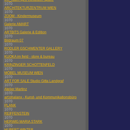
1070
ARCHITEKTURZENTRUM WIEN
1070
ZOOM - Kindermuseum
1070
Galerie AMART
1070
ARTBITS Galerie & Edition
1070
Bildraum 07
1070
RODLER GSCHWENTER GALLERY
1070
KUOKA im field - store & bureau
1070
KRINZINGER SCHOTTENFELD
1070
MÖBEL MUSEUM WIEN
1070
ART FOR SALE Studio Gitta Landgraf
1070
Atelier Martinz
1070
art:phalanx - Kunst- und Kommunikationsbüro
1070
PLANK
1070
REIFFENSTEIN
1070
HERWIG MARIA STARK
1070
HUBERT WINTER