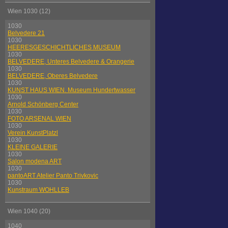
Wien 1030 (12)
1030
Belvedere 21
1030
HEERESGESCHICHTLICHES MUSEUM
1030
BELVEDERE, Unteres Belvedere & Orangerie
1030
BELVEDERE, Oberes Belvedere
1030
KUNST HAUS WIEN. Museum Hundertwasser
1030
Arnold Schönberg Center
1030
FOTO ARSENAL WIEN
1030
Verein KunstPlatzl
1030
KLEINE GALERIE
1030
Salon modena ART
1030
pantoART Atelier Panto Trivkovic
1030
Kunstraum WOHLLEB
Wien 1040 (20)
1040