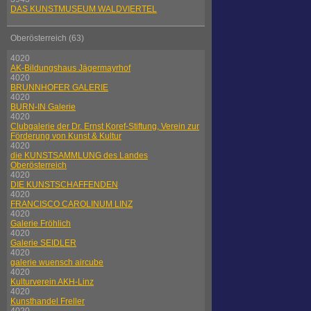
DAS KUNSTMUSEUM WALDVIERTEL
Oberösterreich (63)
4020
AK-Bildungshaus Jägermayrhof
4020
BRUNNHOFER GALERIE
4020
BURN-IN Galerie
4020
Clubgalerie der Dr. Ernst Koref-Stiftung, Verein zur
Förderung von Kunst & Kultur
4020
die KUNSTSAMMLUNG des Landes
Oberösterreich
4020
DIE KUNSTSCHAFFENDEN
4020
FRANCISCO CAROLINUM LINZ
4020
Galerie Fröhlich
4020
Galerie SEIDLER
4020
galerie wuensch aircube
4020
Kulturverein AKH-Linz
4020
Kunsthandel Freller