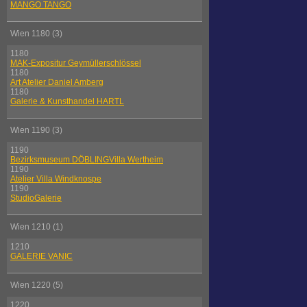
MANGO TANGO
Wien 1180 (3)
1180
MAK-Expositur Geymüllerschlössel
1180
Art Atelier Daniel Amberg
1180
Galerie & Kunsthandel HARTL
Wien 1190 (3)
1190
Bezirksmuseum DÖBLINGVilla Wertheim
1190
Atelier Villa Windknospe
1190
StudioGalerie
Wien 1210 (1)
1210
GALERIE VANIC
Wien 1220 (5)
1220