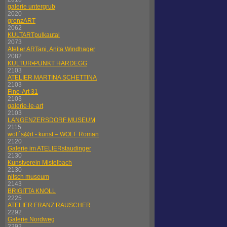
galerie untergrub
2020
grenzART
2062
KULTARTpulkautal
2073
Atelier ARTani, Anita Windhager
2082
KULTUR•PUNKT HARDEGG
2103
ATELIER MARTINA SCHETTINA
2103
Fine-Art 31
2103
galerie-le-art
2103
LANGENZERSDORF MUSEUM
2115
wolf´s@rt - kunst – WOLF Roman
2120
Galerie im ATELIERstaudinger
2130
Kunstverein Mistelbach
2130
nitsch museum
2143
BRIGITTA KNOLL
2225
ATELIER FRANZ RAUSCHER
2292
Galerie Nordweg
2292