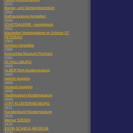
3202
Bürger- und Gemeindezentrum
3300
Rathausgalerie Amstetten
3340
STADTGALERIE - raumimpuls
3352
blaugelbe Viertelsgalerie im Schloss ST.
PETER/AU
3363
Schloss Ulmerfeld
3380
Kokoschka Museum Pöchlarn
3382
SCHALLABURG
3400
ALBERTINA Klosterneuburg
3400
galerie gugging
3400
museum gugging
3400
Stadtmuseum Klosterneuburg
3400
STIFT KLOSTERNEUBURG
3411
Künstlerbund Klosterneuburg
3420
Werner SZENDI
3430
EGON SCHIELE-MUSEUM
3430