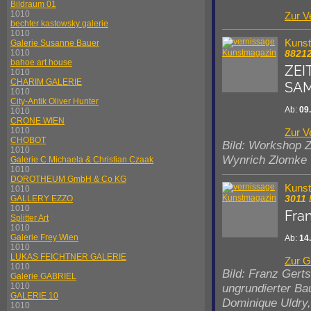
Bildraum 01
1010
Zur V
bechter kastowsky galerie
1010
Kuns
Galerie Susanne Bauer
1010
8821
bahoe art house
ZEI
1010
CHARIM GALERIE
SAM
1010
City-Antik Oliver Hunter
Ab:
09
1010
CRONE WIEN
1010
Zur V
CHOBOT
Bild: Workshop
1010
Wynrich Zlomke
Galerie C Michaela & Christian Czaak
1010
DOROTHEUM GmbH & Co KG
Kuns
1010
3011
GALLERY EZZO
1010
Fra
Splitter Art
1010
Galerie Frey Wien
Ab:
14
1010
LUKAS FEICHTNER GALERIE
Zur G
1010
Bild: Franz Gerts
Galerie GABRIEL
ungrundierter B
1010
GALERIE 10
Dominique Uldry
1010