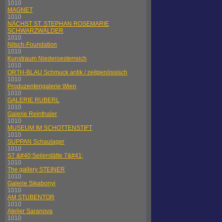
1010
MAGNET
1010
NÄCHST ST. STEPHAN ROSEMARIE
SCHWARZWÄLDER
1010
Nitsch-Foundation
1010
Kunstraum Niederoesterreich
1010
ORTH-BLAU Schmuck antik / zeitgenössisch
1010
Produzentengalerie Wien
1010
GALERIE RUBERL
1010
Galerie Reinthaler
1010
MUSEUM IM SCHOTTENSTIFT
1010
SUPPAN Schaulager
1010
S7 &#40;Seilerstätte 7&#41;
1010
The gallery STEINER
1010
Galerie Sikabonyi
1010
AM STUBENTOR
1010
Atelier Saranova
1010