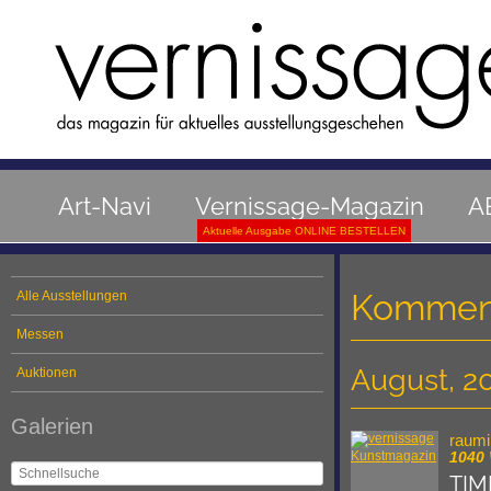
Art-Navi
Vernissage-Magazin
A
Aktuelle Ausgabe ONLINE BESTELLEN
Kommend
Alle Ausstellungen
Messen
August, 2
Auktionen
Galerien
raumi
1040
TIM