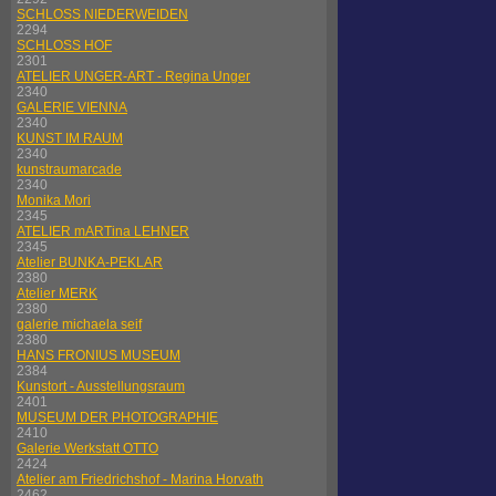
SCHLOSS NIEDERWEIDEN
2294
SCHLOSS HOF
2301
ATELIER UNGER-ART - Regina Unger
2340
GALERIE VIENNA
2340
KUNST IM RAUM
2340
kunstraumarcade
2340
Monika Mori
2345
ATELIER mARTina LEHNER
2345
Atelier BUNKA-PEKLAR
2380
Atelier MERK
2380
galerie michaela seif
2380
HANS FRONIUS MUSEUM
2384
Kunstort - Ausstellungsraum
2401
MUSEUM DER PHOTOGRAPHIE
2410
Galerie Werkstatt OTTO
2424
Atelier am Friedrichshof - Marina Horvath
2462