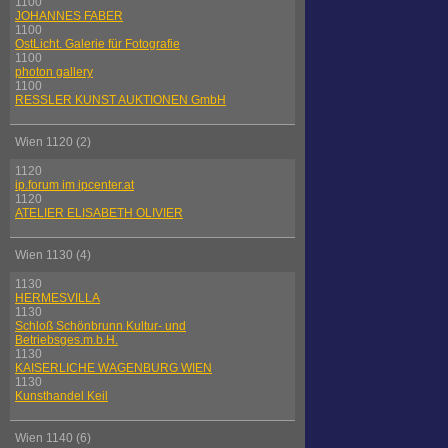
1100
JOHANNES FABER
1100
OstLicht. Galerie für Fotografie
1100
photon gallery
1100
RESSLER KUNST AUKTIONEN GmbH
Wien 1120 (2)
1120
ip.forum im ipcenter.at
1120
ATELIER ELISABETH OLIVIER
Wien 1130 (4)
1130
HERMESVILLA
1130
Schloß Schönbrunn Kultur- und
Betriebsges.m.b.H.
1130
KAISERLICHE WAGENBURG WIEN
1130
Kunsthandel Keil
Wien 1140 (6)