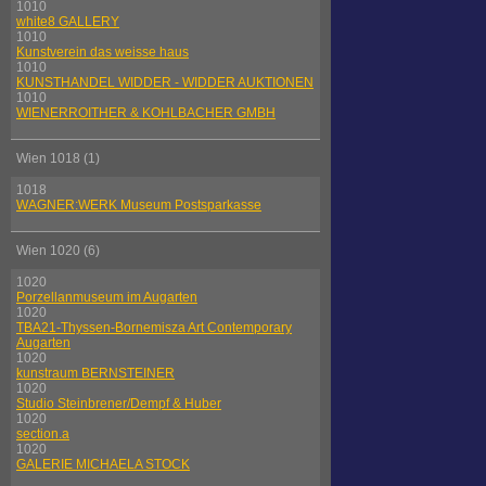
1010
white8 GALLERY
1010
Kunstverein das weisse haus
1010
KUNSTHANDEL WIDDER - WIDDER AUKTIONEN
1010
WIENERROITHER & KOHLBACHER GMBH
Wien 1018 (1)
1018
WAGNER:WERK Museum Postsparkasse
Wien 1020 (6)
1020
Porzellanmuseum im Augarten
1020
TBA21-Thyssen-Bornemisza Art Contemporary
Augarten
1020
kunstraum BERNSTEINER
1020
Studio Steinbrener/Dempf & Huber
1020
section.a
1020
GALERIE MICHAELA STOCK