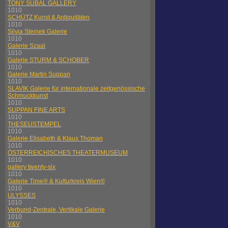
TONY SUBAL GALLERY
1010
SCHÜTZ Kunst & Antiquitäten
1010
Silvia Steinek Galerie
1010
Galerie Szaal
1010
Galerie STURM & SCHOBER
1010
Galerie Martin Suppan
1010
SLAVIK Galerie für internationale zeitgenössische
Schmuckkunst
1010
SUPPAN FINE ARTS
1010
THESEUSTEMPEL
1010
Galerie Elisabeth & Klaus Thoman
1010
ÖSTERREICHISCHES THEATERMUSEUM
1010
gallery twenty-six
1010
Galerie Time® & Kulturkreis Wien®
1010
ULYSSES
1010
Verbund-Zentrale, Vertikale Galerie
1010
V&V