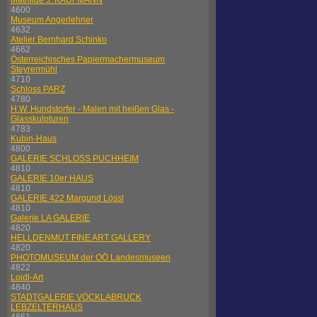
Mathilde J. KAUFMANN
4600
Museum Angerlehner
4632
Atelier Bernhard Schinko
4662
Österreichisches Papiermachermuseum
Steyrermühl
4710
Schloss PARZ
4780
H.W. Hundstorfer - Malen mit heißen Glas -
Glasskulpturen
4783
Kubin-Haus
4800
GALERIE SCHLOSS PUCHHEIM
4810
GALERIE 10er HAUS
4810
GALERIE 422 Margund Lössl
4810
Galerie LA GALERIE
4820
HELLDENMUT FINE ART GALLERY
4820
PHOTOMUSEUM der OÖ Landesmuseen
4822
Loidl-Art
4840
STADTGALERIE VÖCKLABRUCK
LEBZELTERHAUS