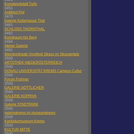
Kunstwerkstatt Tulln
3451
Antikhof Figl
3470
Galerie Kellergasse Thal
3481
SCHLOSS THÜRNTHAL
3482
Kunstraum Am Berg
3484
Atelier Galerie
3491
Weinkontraste Vinothek Strass im Strassertale
3500
ARTOTHEK NIEDERÖSTERREICH
3500
DONAU-UNIVERSITÄT KREMS Campus Cultur
3500
Forum Frohner
3500
GALERIE GÖTTLICHER
3500
GALERIE KOPRIVA
3500
Galerie STADTPARK
3500
galeriekrems im museumkrems
3500
Karikaturmuseum Krems
3500
KULTUR MITTE
3500