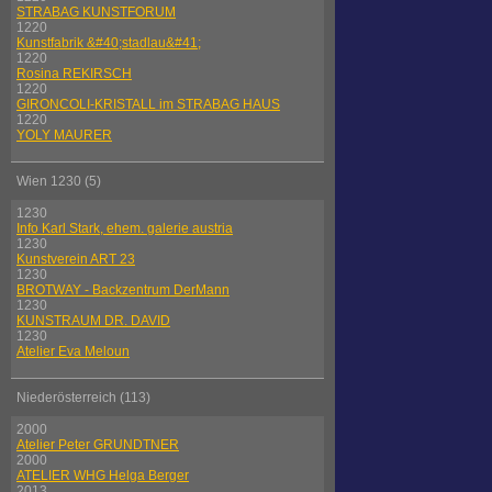
STRABAG KUNSTFORUM
1220
Kunstfabrik &#40;stadlau&#41;
1220
Rosina REKIRSCH
1220
GIRONCOLI-KRISTALL im STRABAG HAUS
1220
YOLY MAURER
Wien 1230 (5)
1230
Info Karl Stark, ehem. galerie austria
1230
Kunstverein ART 23
1230
BROTWAY - Backzentrum DerMann
1230
KUNSTRAUM DR. DAVID
1230
Atelier Eva Meloun
Niederösterreich (113)
2000
Atelier Peter GRUNDTNER
2000
ATELIER WHG Helga Berger
2013