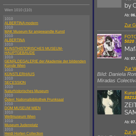
by 
Wien 1010 (110)
Ab:
06
1010
ALBERTINA modern
Zur G
1010
MAK Museum für angewandte Kunst
1010
FOT
ALBERTINA
5020
1010
Mafa
KUNSTHISTORISCHES MUSEUM-
HAUPTGEBÄUDE
1010
Ab:
07
GEMÄLDEGALERIE der Akademie der bildenden
Künste Wien
Zur V
1010
Bild: Daniela Ro
KÜNSTLERHAUS
1010
Miradas Colectiv
SECESSION
1010
Naturhistorisches Museum
Kuns
1010
8821
Österr. Nationalbibliothek Prunksaal
ZEI
1010
DOM MUSEUM WIEN
SA
1010
Weltmuseum Wien
1010
Ab:
07
Museum Judenplatz
1010
Zur V
Heidi Horten Collection