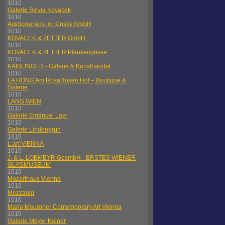
1010
Galerie Sylvia Kovacek
1010
Auktionshaus im Kinsky GmbH
1010
KOVACEK & ZETTER GmbH
1010
KOVACEK & ZETTER Plankengasse
1010
KAIBLINGER - Galerie & Kunsthandel
1010
LA HONG Am RosaRosen Hof – Boutique &
Galerie
1010
LANG WIEN
1010
Galerie Emanuel Layr
1010
Galerie Lindengrün
1010
L.art VIENNA
1010
J. & L. LOBMEYR GesmbH - ERSTES WIENER
GLASMUSEUM
1010
Mozarthaus Vienna
1010
Mezzanin
1010
Mario Mauroner Contemporary Art Vienna
1010
Galerie Meyer Kainer