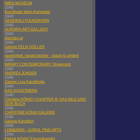
WIEN MUSEUM
1040
Kunsthalle Wien Karlsplatz
1040
GENERALI FOUNDATION
1040
AURORA-ART-GALLERY
1040
discotec.at
1040
Galerie FELIX HÖLLER
1040
rauminhalt_harald bichler - space & content
1040
IMPART CONTEMPORARY Showroom
1040
ANDREA JÜNGER
1040
Galerie Lisa Kandlhofer
1040
DAS KUNSTWERK
1040
Christine KÖNIG | CHAPTER III: DAS BILD UND
SEIN BUCH
1040
CHRISTINE KÖNIG GALERIE
1040
Galerie Künstlich
1040
LOMBARDI – KARGL FINE ARTS
1040
Patrick KOVACS Kunsthandel