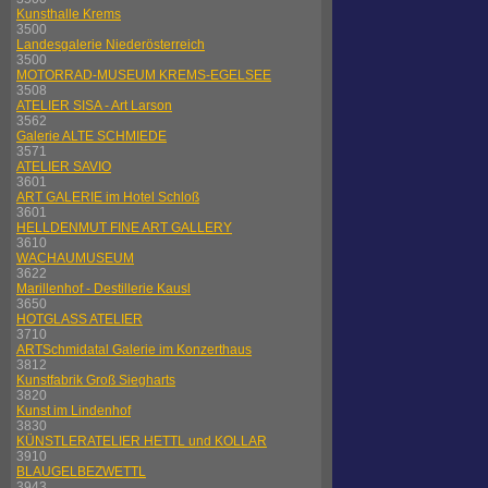
Kunsthalle Krems
3500
Landesgalerie Niederösterreich
3500
MOTORRAD-MUSEUM KREMS-EGELSEE
3508
ATELIER SISA - Art Larson
3562
Galerie ALTE SCHMIEDE
3571
ATELIER SAVIO
3601
ART GALERIE im Hotel Schloß
3601
HELLDENMUT FINE ART GALLERY
3610
WACHAUMUSEUM
3622
Marillenhof - Destillerie Kausl
3650
HOTGLASS ATELIER
3710
ARTSchmidatal Galerie im Konzerthaus
3812
Kunstfabrik Groß Siegharts
3820
Kunst im Lindenhof
3830
KÜNSTLERATELIER HETTL und KOLLAR
3910
BLAUGELBEZWETTL
3943