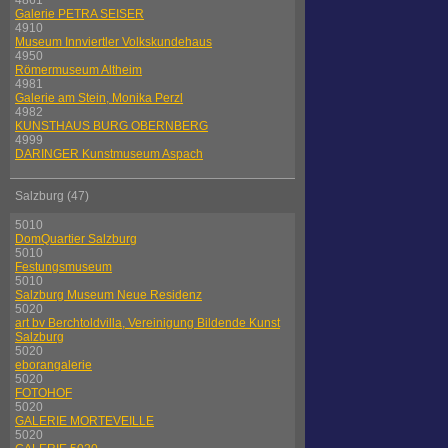
4861
Galerie PETRA SEISER
4910
Museum Innviertler Volkskundehaus
4950
Römermuseum Altheim
4981
Galerie am Stein, Monika Perzl
4982
KUNSTHAUS BURG OBERNBERG
4999
DARINGER Kunstmuseum Aspach
Salzburg (47)
5010
DomQuartier Salzburg
5010
Festungsmuseum
5010
Salzburg Museum Neue Residenz
5020
art bv Berchtoldvilla, Vereinigung Bildende Kunst
Salzburg
5020
eborangalerie
5020
FOTOHOF
5020
GALERIE MORTEVEILLE
5020