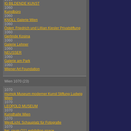
IG BILDENDE KUNST
1060
Kunstbüro
1060
KNOLL Galerie Wien
1060
Österr. Friedrich und Lillian Kiesler Privatstiftung
1060
Gerlinde Kosina
1060
Galerie Lehner
1060
NEUSSER
1060
Galerie am Park
1060
Wiener Art Foundation
Wien 1070 (23)
1070
mumok Museum moderner Kunst Stiftung Ludwig
Wien
1070
LEOPOLD MUSEUM
1070
Kunsthalle Wien
1070
WestLicht. Schauplatz für Fotografie
1070
frei_raum Q21 exhibition space